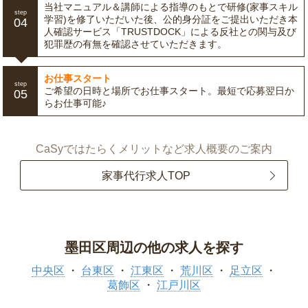
当社マニュアル＆講師による指導のもとで研修(家事スキル
step
学習)を修了いただいた後、公的身分証をご提出いただき本
04
人確認サービス「TRUSTDOCK」による反社との関与及び
犯罪歴の有無を確認させていただきます。
お仕事スタート
step
ご希望の日時と場所でお仕事スタート。最短で応募翌日か
05
らお仕事可能♪
CaSyではたらくメリットなど求人概要のご案内
家事代行求人TOP
墨田区周辺の他の求人を探す
中央区
台東区
江東区
荒川区
足立区
葛飾区
江戸川区