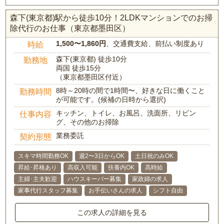
森下(東京都)駅から徒歩10分！2LDKマンションでのお掃
除代行のお仕事（東京都墨田区）
1,500〜1,860円
、交通費支給、前払い制度あり
時給
森下(東京都) 徒歩10分
勤務地
両国 徒歩15分
（東京都墨田区付近）
8時～20時の間で1時間〜、好きな日に働くこと
勤務時間
が可能です。(候補の日時から選択)
キッチン、トイレ、お風呂、洗面所、リビン
仕事内容
グ、その他のお掃除
業務委託
契約形態
スキマ時間勤務OK
週2〜3日からOK
土日祝のみOK
昇給･昇格あり
高収入可能
扶養内OK
高時給
主婦･主夫歓迎
ハウスキーパー募集
家政婦の求人
家事代行スタッフ募集
お手伝いさんの求人
シフト自由
この求人の詳細を見る