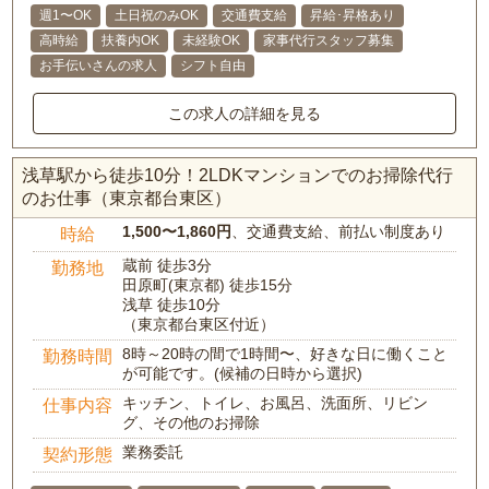
週1〜OK
土日祝のみOK
交通費支給
昇給･昇格あり
高時給
扶養内OK
未経験OK
家事代行スタッフ募集
お手伝いさんの求人
シフト自由
この求人の詳細を見る
浅草駅から徒歩10分！2LDKマンションでのお掃除代行
のお仕事（東京都台東区）
1,500〜1,860円
、交通費支給、前払い制度あり
時給
蔵前 徒歩3分
勤務地
田原町(東京都) 徒歩15分
浅草 徒歩10分
（東京都台東区付近）
8時～20時の間で1時間〜、好きな日に働くこと
勤務時間
が可能です。(候補の日時から選択)
キッチン、トイレ、お風呂、洗面所、リビン
仕事内容
グ、その他のお掃除
業務委託
契約形態