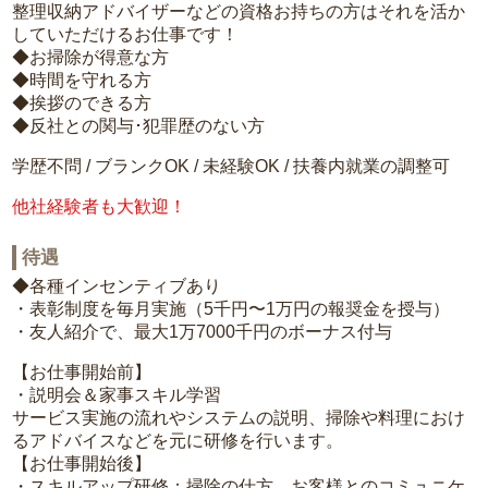
整理収納アドバイザーなどの資格お持ちの方はそれを活か
していただけるお仕事です！
◆お掃除が得意な方
◆時間を守れる方
◆挨拶のできる方
◆反社との関与･犯罪歴のない方
学歴不問 / ブランクOK / 未経験OK / 扶養内就業の調整可
他社経験者も大歓迎！
待遇
◆各種インセンティブあり
・表彰制度を毎月実施（5千円〜1万円の報奨金を授与）
・友人紹介で、最大1万7000千円のボーナス付与
【お仕事開始前】
・説明会＆家事スキル学習
サービス実施の流れやシステムの説明、掃除や料理におけ
るアドバイスなどを元に研修を行います。
【お仕事開始後】
・スキルアップ研修：掃除の仕方、お客様とのコミュニケ