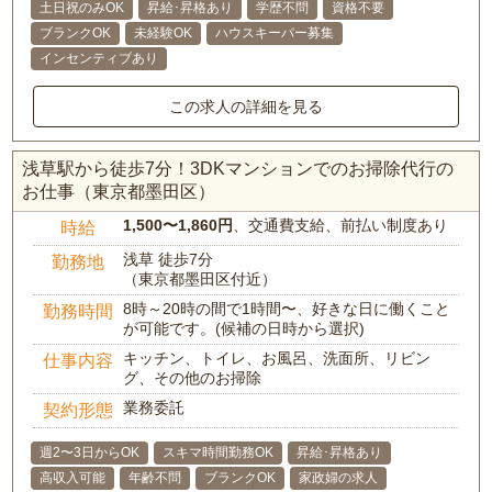
土日祝のみOK
昇給･昇格あり
学歴不問
資格不要
ブランクOK
未経験OK
ハウスキーパー募集
インセンティブあり
この求人の詳細を見る
浅草駅から徒歩7分！3DKマンションでのお掃除代行の
お仕事（東京都墨田区）
1,500〜1,860円
、交通費支給、前払い制度あり
時給
浅草 徒歩7分
勤務地
（東京都墨田区付近）
8時～20時の間で1時間〜、好きな日に働くこと
勤務時間
が可能です。(候補の日時から選択)
キッチン、トイレ、お風呂、洗面所、リビン
仕事内容
グ、その他のお掃除
業務委託
契約形態
週2〜3日からOK
スキマ時間勤務OK
昇給･昇格あり
高収入可能
年齢不問
ブランクOK
家政婦の求人