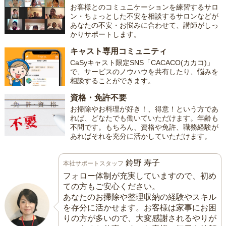
お客様とのコミュニケーションを練習するサロ
ン・ちょっとした不安を相談するサロンなどが
あなたの不安・お悩みに合わせて、講師がしっ
かりサポートします。
キャスト専用コミュニティ
CaSyキャスト限定SNS「CACACO(カカコ)」
で、サービスのノウハウを共有したり、悩みを
相談することができます。
資格・免許不要
お掃除やお料理が好き！、得意！という方であ
れば、どなたでも働いていただけます。年齢も
不問です。もちろん、資格や免許、職務経験が
あればそれを充分に活かしていただけます。
鈴野 寿子
本社サポートスタッフ
フォロー体制が充実していますので、初め
ての方もご安心ください。
あなたのお掃除や整理収納の経験やスキル
を存分に活かせます。お客様は家事にお困
りの方が多いので、大変感謝されるやりが