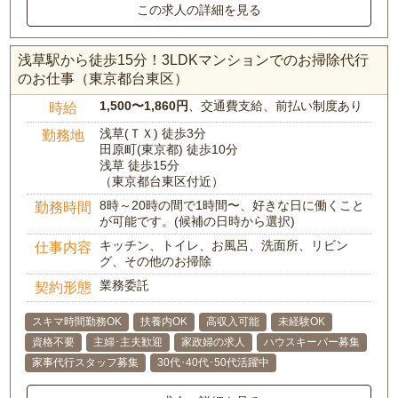
この求人の詳細を見る
浅草駅から徒歩15分！3LDKマンションでのお掃除代行
のお仕事（東京都台東区）
1,500〜1,860円
、交通費支給、前払い制度あり
時給
浅草(ＴＸ) 徒歩3分
勤務地
田原町(東京都) 徒歩10分
浅草 徒歩15分
（東京都台東区付近）
8時～20時の間で1時間〜、好きな日に働くこと
勤務時間
が可能です。(候補の日時から選択)
キッチン、トイレ、お風呂、洗面所、リビン
仕事内容
グ、その他のお掃除
業務委託
契約形態
スキマ時間勤務OK
扶養内OK
高収入可能
未経験OK
資格不要
主婦･主夫歓迎
家政婦の求人
ハウスキーパー募集
家事代行スタッフ募集
30代･40代･50代活躍中