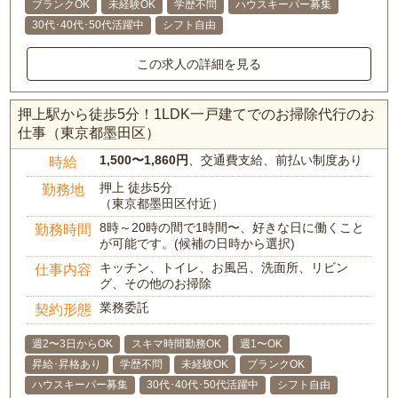
ブランクOK
未経験OK
学歴不問
ハウスキーパー募集
30代･40代･50代活躍中
シフト自由
この求人の詳細を見る
押上駅から徒歩5分！1LDK一戸建てでのお掃除代行のお
仕事（東京都墨田区）
1,500〜1,860円
、交通費支給、前払い制度あり
時給
押上 徒歩5分
勤務地
（東京都墨田区付近）
8時～20時の間で1時間〜、好きな日に働くこと
勤務時間
が可能です。(候補の日時から選択)
キッチン、トイレ、お風呂、洗面所、リビン
仕事内容
グ、その他のお掃除
業務委託
契約形態
週2〜3日からOK
スキマ時間勤務OK
週1〜OK
昇給･昇格あり
学歴不問
未経験OK
ブランクOK
ハウスキーパー募集
30代･40代･50代活躍中
シフト自由