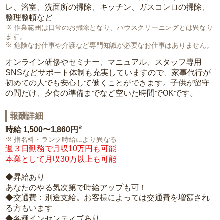
レ、浴室、洗面所の掃除、キッチン、ガスコンロの掃除、
整理整頓など
作業範囲は日常のお掃除となり、ハウスクリーニングとは異なり
ます。
危険なお仕事や介護など専門知識が必要なお仕事はありません。
オンライン研修やセミナー、マニュアル、スタッフ専用
SNSなどサポート体制も充実していますので、家事代行が
初めての人でも安心して働くことができます。子供が留守
の間だけ、夕食の準備までなど空いた時間でOKです。
報酬詳細
※
時給
1,500〜1,860円
指名料・ランク時給により異なる
週３日勤務で月収10万円も可能
本業として月収30万以上も可能
◆昇給あり
あなたのやる気次第で時給アップも可！
◆交通費：別途支給。お客様によっては交通費を増額され
る方もいます
◆各種インセンティブあり