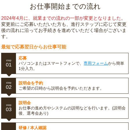
お仕事開始までの流れ
2024年4月に、就業までの流れの一部が変更となりました。
変更前にご応募いただいた方も、進行ステップに応じて変更
後の流れに沿ってお手続きを進めていただく場合がございま
す。
最短で応募翌日からお仕事可能
応募
step
パソコンまたはスマートフォンで、
専用フォーム
から簡単
01
1分入力。
説明会を予約
step
02
ご希望の日時から説明会を予約いただきます。
説明会
step
お仕事の進め方やシステムの説明などを行います。(説明会
03
後、選考会あり)
研修 / 本人確認