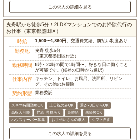
この求人の詳細を見る
曳舟駅から徒歩5分！2LDKマンションでのお掃除代行の
お仕事（東京都墨田区）
1,500〜1,860円
、交通費支給、前払い制度あり
時給
曳舟 徒歩5分
勤務地
（東京都墨田区付近）
8時～20時の間で1時間〜、好きな日に働くこと
勤務時間
が可能です。(候補の日時から選択)
キッチン、トイレ、お風呂、洗面所、リビン
仕事内容
グ、その他のお掃除
業務委託
契約形態
スキマ時間勤務OK
土日祝のみOK
週2〜3日からOK
高収入可能
昇給･昇格あり
高時給
未経験OK
ハウスキーパー募集
お手伝いさんの求人
シフト自由
この求人の詳細を見る