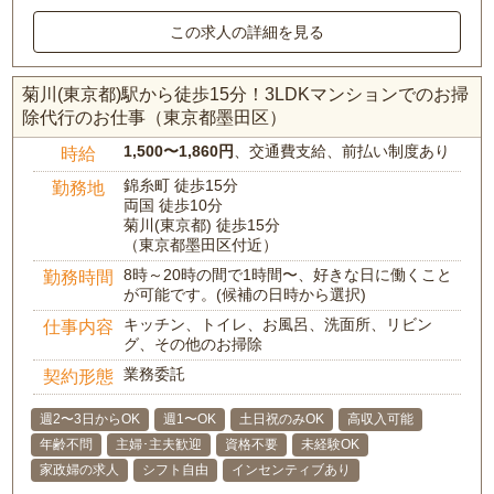
この求人の詳細を見る
菊川(東京都)駅から徒歩15分！3LDKマンションでのお掃
除代行のお仕事（東京都墨田区）
1,500〜1,860円
、交通費支給、前払い制度あり
時給
錦糸町 徒歩15分
勤務地
両国 徒歩10分
菊川(東京都) 徒歩15分
（東京都墨田区付近）
8時～20時の間で1時間〜、好きな日に働くこと
勤務時間
が可能です。(候補の日時から選択)
キッチン、トイレ、お風呂、洗面所、リビン
仕事内容
グ、その他のお掃除
業務委託
契約形態
週2〜3日からOK
週1〜OK
土日祝のみOK
高収入可能
年齢不問
主婦･主夫歓迎
資格不要
未経験OK
家政婦の求人
シフト自由
インセンティブあり