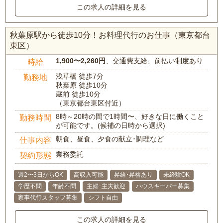
この求人の詳細を見る
秋葉原駅から徒歩10分！お料理代行のお仕事（東京都台
東区）
1,900〜2,260円
、交通費支給、前払い制度あり
時給
浅草橋 徒歩7分
勤務地
秋葉原 徒歩10分
蔵前 徒歩10分
（東京都台東区付近）
8時～20時の間で1時間〜、好きな日に働くこと
勤務時間
が可能です。(候補の日時から選択)
朝食、昼食、夕食の献立･調理など
仕事内容
業務委託
契約形態
週2〜3日からOK
高収入可能
昇給･昇格あり
未経験OK
学歴不問
年齢不問
主婦･主夫歓迎
ハウスキーパー募集
家事代行スタッフ募集
シフト自由
この求人の詳細を見る