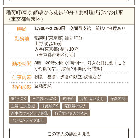
稲荷町(東京都)駅から徒歩10分！お料理代行のお仕事
（東京都台東区）
1,900〜2,260円
、交通費支給、前払い制度あり
時給
稲荷町(東京都) 徒歩10分
勤務地
上野 徒歩15分
入谷(東京都) 徒歩10分
（東京都台東区付近）
8時～20時の間で1時間〜、好きな日に働くこと
勤務時間
が可能です。(候補の日時から選択)
朝食、昼食、夕食の献立･調理など
仕事内容
業務委託
契約形態
週1〜OK
土日祝のみOK
高時給
昇給･昇格あり
年齢不問
主婦･主夫歓迎
未経験OK
家政婦の求人
家事代行スタッフ募集
お手伝いさんの求人
インセンティブあり
この求人の詳細を見る