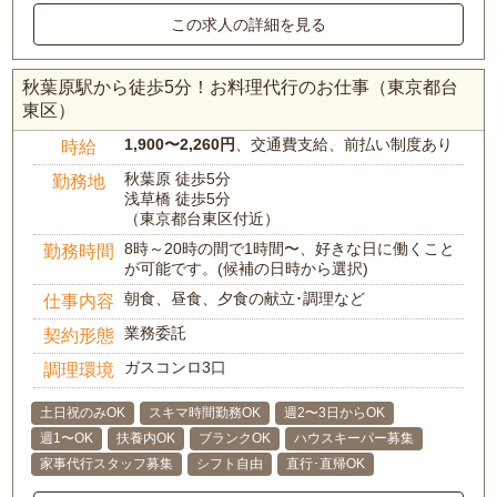
この求人の詳細を見る
秋葉原駅から徒歩5分！お料理代行のお仕事（東京都台
東区）
1,900〜2,260円
、交通費支給、前払い制度あり
時給
秋葉原 徒歩5分
勤務地
浅草橋 徒歩5分
（東京都台東区付近）
8時～20時の間で1時間〜、好きな日に働くこと
勤務時間
が可能です。(候補の日時から選択)
朝食、昼食、夕食の献立･調理など
仕事内容
業務委託
契約形態
ガスコンロ3口
調理環境
土日祝のみOK
スキマ時間勤務OK
週2〜3日からOK
週1〜OK
扶養内OK
ブランクOK
ハウスキーパー募集
家事代行スタッフ募集
シフト自由
直行･直帰OK