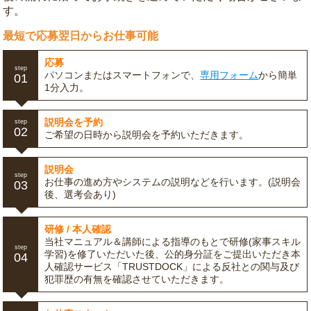
す。
最短で応募翌日からお仕事可能
応募
step
パソコンまたはスマートフォンで、
専用フォーム
から簡単
01
1分入力。
説明会を予約
step
02
ご希望の日時から説明会を予約いただきます。
説明会
step
お仕事の進め方やシステムの説明などを行います。(説明会
03
後、選考会あり)
研修 / 本人確認
当社マニュアル＆講師による指導のもとで研修(家事スキル
step
学習)を修了いただいた後、公的身分証をご提出いただき本
04
人確認サービス「TRUSTDOCK」による反社との関与及び
犯罪歴の有無を確認させていただきます。