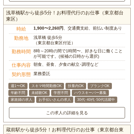
浅草橋駅から徒歩5分！お料理代行のお仕事（東京都台
東区）
1,900〜2,260円
、交通費支給、前払い制度あり
時給
浅草橋 徒歩5分
勤務地
（東京都台東区付近）
8時～20時の間で1時間〜、好きな日に働くこと
勤務時間
が可能です。(候補の日時から選択)
朝食、昼食、夕食の献立･調理など
仕事内容
業務委託
契約形態
週1〜OK
スキマ時間勤務OK
扶養内OK
ブランクOK
年齢不問
未経験OK
学歴不問
ハウスキーパー募集
家政婦の求人
お手伝いさんの求人
30代･40代･50代活躍中
この求人の詳細を見る
蔵前駅から徒歩5分！お料理代行のお仕事（東京都台東