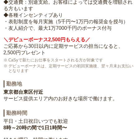
◆交通費：別途支給。お客様によっては交通費を増額され
る方もいます
◆各種インセンティブあり
・表彰制度を毎月実施（5千円〜1万円の報奨金を授与）
・友人紹介で、最大1万7000千円のボーナス付与
＼デビューボーナス2,500円もらえる／
ご応募から30日以内に定期サービスの担当になると、
2,500円プレゼント
CaSyで新たにお仕事をスタートされる方が対象です
デビューボーナスは、定期サービスの初回実施後、翌々月末お支払い
となります
勤務地
東京都台東区付近
サービス提供エリア内のお好きな場所で働けます。
勤務時間
平日・土日祝日いつでも歓迎
8時～20時の間で1日1時間〜