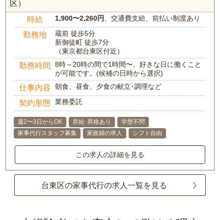
区）
1,900〜2,260円
、交通費支給、前払い制度あり
時給
蔵前 徒歩5分
勤務地
新御徒町 徒歩7分
（東京都台東区付近）
8時～20時の間で1時間〜、好きな日に働くこと
勤務時間
が可能です。(候補の日時から選択)
朝食、昼食、夕食の献立･調理など
仕事内容
業務委託
契約形態
週2〜3日からOK
昇給･昇格あり
学歴不問
家事代行スタッフ募集
家政婦の求人
シフト自由
この求人の詳細を見る
台東区の家事代行の求人一覧を見る