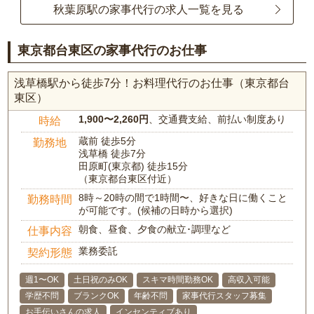
秋葉原駅の家事代行の求人一覧を見る
東京都台東区の家事代行のお仕事
浅草橋駅から徒歩7分！お料理代行のお仕事（東京都台
東区）
1,900〜2,260円
、交通費支給、前払い制度あり
時給
蔵前 徒歩5分
勤務地
浅草橋 徒歩7分
田原町(東京都) 徒歩15分
（東京都台東区付近）
8時～20時の間で1時間〜、好きな日に働くこと
勤務時間
が可能です。(候補の日時から選択)
朝食、昼食、夕食の献立･調理など
仕事内容
業務委託
契約形態
週1〜OK
土日祝のみOK
スキマ時間勤務OK
高収入可能
学歴不問
ブランクOK
年齢不問
家事代行スタッフ募集
お手伝いさんの求人
インセンティブあり