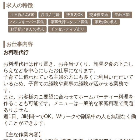
求人の特徴
土日祝のみOK
高収入可能
扶養内OK
交通費支給
年齢不問
ハウスキーパー募集
家事代行スタッフ募集
家政婦の求人
お手伝いさんの求人
インセンティブあり
お仕事内容
お料理代行
お料理代行は作り置き、お弁当づくり、朝昼夕食の下ごし
らえなどを中心にしたお仕事になります。
子育てに追われている主婦の方にも多くご利用いただいて
いるため、子育ての経験や家事の経験が活かせる業務で
す。
また、お客様のご要望に合わせてホームパーティー料理を
作ることも可能です。メニューは一般的な家庭料理で問題
ありません。
週1日、3時間〜でOK。Wワークや副業中の人も無理なく働
くことができます。
【主な作業内容】