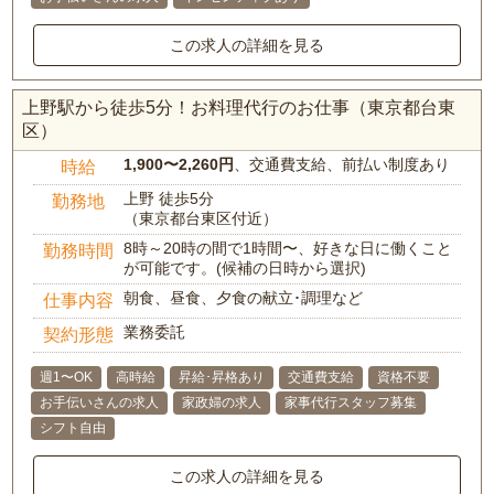
この求人の詳細を見る
上野駅から徒歩5分！お料理代行のお仕事（東京都台東
区）
1,900〜2,260円
、交通費支給、前払い制度あり
時給
上野 徒歩5分
勤務地
（東京都台東区付近）
8時～20時の間で1時間〜、好きな日に働くこと
勤務時間
が可能です。(候補の日時から選択)
朝食、昼食、夕食の献立･調理など
仕事内容
業務委託
契約形態
週1〜OK
高時給
昇給･昇格あり
交通費支給
資格不要
お手伝いさんの求人
家政婦の求人
家事代行スタッフ募集
シフト自由
この求人の詳細を見る