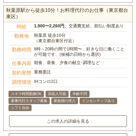
秋葉原駅から徒歩10分！お料理代行のお仕事（東京都台
東区）
1,900〜2,260円
、交通費支給、前払い制度あり
時給
秋葉原 徒歩10分
勤務地
（東京都台東区付近）
8時～20時の間で1時間〜、好きな日に働くこと
勤務時間
が可能です。(候補の日時から選択)
朝食、昼食、夕食の献立･調理など
仕事内容
業務委託
契約形態
IHコンロ2口
調理環境
スキマ時間勤務OK
高収入可能
年齢不問
家事代行スタッフ募集
家政婦の求人
インセンティブあり
シフト自由
この求人の詳細を見る