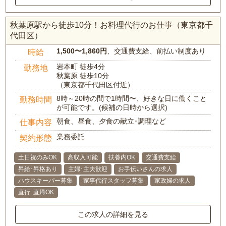
秋葉原駅から徒歩10分！お料理代行のお仕事（東京都千
代田区）
1,500〜1,860円
、交通費支給、前払い制度あり
時給
岩本町 徒歩4分
勤務地
秋葉原 徒歩10分
（東京都千代田区付近）
8時～20時の間で1時間〜、好きな日に働くこと
勤務時間
が可能です。(候補の日時から選択)
朝食、昼食、夕食の献立･調理など
仕事内容
業務委託
契約形態
土日祝のみOK
高収入可能
扶養内OK
交通費支給
昇給･昇格あり
主婦･主夫歓迎
お手伝いさんの求人
ハウスキーパー募集
家事代行スタッフ募集
家政婦の求人
直行･直帰OK
この求人の詳細を見る