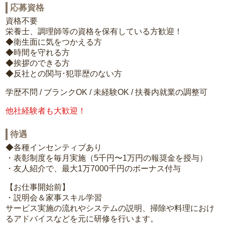
応募資格
資格不要
栄養士、調理師等の資格を保有している方歓迎！
◆衛生面に気をつかえる方
◆時間を守れる方
◆挨拶のできる方
◆反社との関与･犯罪歴のない方
学歴不問 / ブランクOK / 未経験OK / 扶養内就業の調整可
他社経験者も大歓迎！
待遇
◆各種インセンティブあり
・表彰制度を毎月実施（5千円〜1万円の報奨金を授与）
・友人紹介で、最大1万7000千円のボーナス付与
【お仕事開始前】
・説明会＆家事スキル学習
サービス実施の流れやシステムの説明、掃除や料理におけ
るアドバイスなどを元に研修を行います。