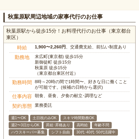
秋葉原駅周辺地域の家事代行のお仕事
秋葉原駅から徒歩15分！お料理代行のお仕事（東京都台
東区）
1,900〜2,260円
、交通費支給、前払い制度あり
時給
末広町(東京都) 徒歩15分
勤務地
新御徒町 徒歩15分
秋葉原 徒歩15分
（東京都台東区付近）
8時～20時の間で1時間〜、好きな日に働くこと
勤務時間
が可能です。(候補の日時から選択)
朝食、昼食、夕食の献立･調理など
仕事内容
業務委託
契約形態
週1〜OK
土日祝のみOK
スキマ時間勤務OK
週2〜3日からOK
昇給･昇格あり
高時給
年齢不問
ハウスキーパー募集
シフト自由
30代･40代･50代活躍中