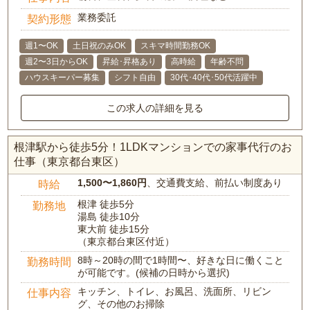
業務委託
契約形態
週1〜OK
土日祝のみOK
スキマ時間勤務OK
週2〜3日からOK
昇給･昇格あり
高時給
年齢不問
ハウスキーパー募集
シフト自由
30代･40代･50代活躍中
この求人の詳細を見る
根津駅から徒歩5分！1LDKマンションでの家事代行のお
仕事（東京都台東区）
1,500〜1,860円
、交通費支給、前払い制度あり
時給
根津 徒歩5分
勤務地
湯島 徒歩10分
東大前 徒歩15分
（東京都台東区付近）
8時～20時の間で1時間〜、好きな日に働くこと
勤務時間
が可能です。(候補の日時から選択)
キッチン、トイレ、お風呂、洗面所、リビン
仕事内容
グ、その他のお掃除