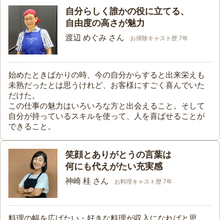
自分らしく誰かの役に立てる、
自由度の高さが魅力
渡辺 めぐみ さん
お掃除キャスト歴 7年
始めたときばかりの時、今の自分からすると出来栄えも
未熟だったとは思うけれど、お客様にすごく喜んでいた
だけた。
この仕事の魅力はいろいろな方と出会えること。そして
自分が持っているスキルを使って、人を喜ばせることが
できること。
笑顔とありがとうの言葉は
何にも代えがたい充実感
神崎 桂 さん
お料理キャスト歴 7年
料理の幅を広げたい・好きな料理が収入になればと思