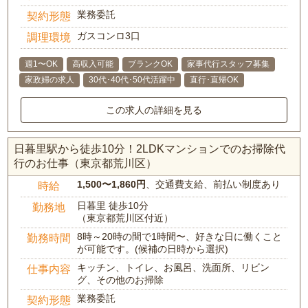
業務委託
契約形態
ガスコンロ3口
調理環境
週1〜OK
高収入可能
ブランクOK
家事代行スタッフ募集
家政婦の求人
30代･40代･50代活躍中
直行･直帰OK
この求人の詳細を見る
日暮里駅から徒歩10分！2LDKマンションでのお掃除代
行のお仕事（東京都荒川区）
1,500〜1,860円
、交通費支給、前払い制度あり
時給
日暮里 徒歩10分
勤務地
（東京都荒川区付近）
8時～20時の間で1時間〜、好きな日に働くこと
勤務時間
が可能です。(候補の日時から選択)
キッチン、トイレ、お風呂、洗面所、リビン
仕事内容
グ、その他のお掃除
業務委託
契約形態