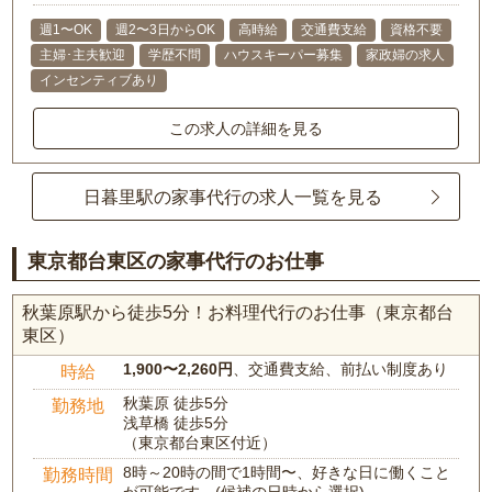
週1〜OK
週2〜3日からOK
高時給
交通費支給
資格不要
主婦･主夫歓迎
学歴不問
ハウスキーパー募集
家政婦の求人
インセンティブあり
この求人の詳細を見る
日暮里駅の家事代行の求人一覧を見る
東京都台東区の家事代行のお仕事
秋葉原駅から徒歩5分！お料理代行のお仕事（東京都台
東区）
1,900〜2,260円
、交通費支給、前払い制度あり
時給
秋葉原 徒歩5分
勤務地
浅草橋 徒歩5分
（東京都台東区付近）
8時～20時の間で1時間〜、好きな日に働くこと
勤務時間