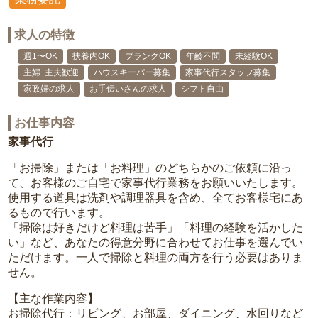
求人の特徴
週1〜OK
扶養内OK
ブランクOK
年齢不問
未経験OK
主婦･主夫歓迎
ハウスキーパー募集
家事代行スタッフ募集
家政婦の求人
お手伝いさんの求人
シフト自由
お仕事内容
家事代行
「お掃除」または「お料理」のどちらかのご依頼に沿っ
て、お客様のご自宅で家事代行業務をお願いいたします。
使用する道具は洗剤や調理器具を含め、全てお客様宅にあ
るもので行います。
「掃除は好きだけど料理は苦手」「料理の経験を活かした
い」など、あなたの得意分野に合わせてお仕事を選んでい
ただけます。一人で掃除と料理の両方を行う必要はありま
せん。
【主な作業内容】
お掃除代行：リビング、お部屋、ダイニング、水回りなど