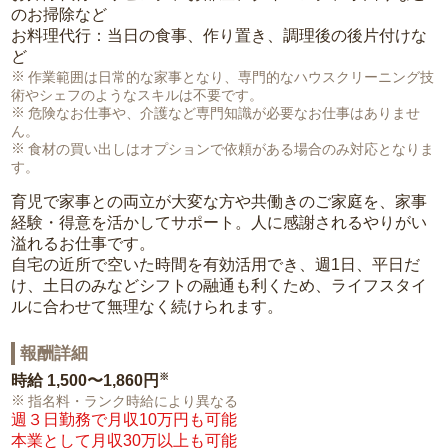
のお掃除など
お料理代行：当日の食事、作り置き、調理後の後片付けな
ど
作業範囲は日常的な家事となり、専門的なハウスクリーニング技
術やシェフのようなスキルは不要です。
危険なお仕事や、介護など専門知識が必要なお仕事はありませ
ん。
食材の買い出しはオプションで依頼がある場合のみ対応となりま
す。
育児で家事との両立が大変な方や共働きのご家庭を、家事
経験・得意を活かしてサポート。人に感謝されるやりがい
溢れるお仕事です。
自宅の近所で空いた時間を有効活用でき、週1日、平日だ
け、土日のみなどシフトの融通も利くため、ライフスタイ
ルに合わせて無理なく続けられます。
報酬詳細
※
時給
1,500〜1,860円
指名料・ランク時給により異なる
週３日勤務で月収10万円も可能
本業として月収30万以上も可能