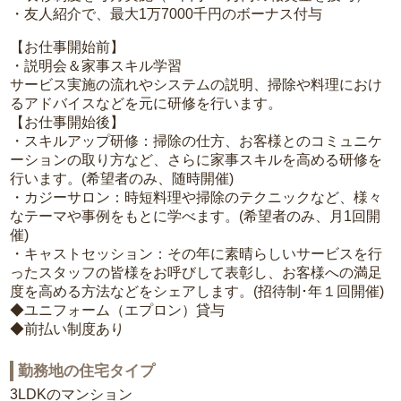
・友人紹介で、最大1万7000千円のボーナス付与
【お仕事開始前】
・説明会＆家事スキル学習
サービス実施の流れやシステムの説明、掃除や料理におけ
るアドバイスなどを元に研修を行います。
【お仕事開始後】
・スキルアップ研修：掃除の仕方、お客様とのコミュニケ
ーションの取り方など、さらに家事スキルを高める研修を
行います。(希望者のみ、随時開催)
・カジーサロン：時短料理や掃除のテクニックなど、様々
なテーマや事例をもとに学べます。(希望者のみ、月1回開
催)
・キャストセッション：その年に素晴らしいサービスを行
ったスタッフの皆様をお呼びして表彰し、お客様への満足
度を高める方法などをシェアします。(招待制･年１回開催)
◆ユニフォーム（エプロン）貸与
◆前払い制度あり
勤務地の住宅タイプ
3LDKのマンション