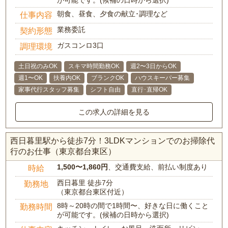
が可能です。(候補の日時から選択)
朝食、昼食、夕食の献立･調理など
仕事内容
業務委託
契約形態
ガスコンロ3口
調理環境
土日祝のみOK
スキマ時間勤務OK
週2〜3日からOK
週1〜OK
扶養内OK
ブランクOK
ハウスキーパー募集
家事代行スタッフ募集
シフト自由
直行･直帰OK
この求人の詳細を見る
西日暮里駅から徒歩7分！3LDKマンションでのお掃除代
行のお仕事（東京都台東区）
1,500〜1,860円
、交通費支給、前払い制度あり
時給
西日暮里 徒歩7分
勤務地
（東京都台東区付近）
8時～20時の間で1時間〜、好きな日に働くこと
勤務時間
が可能です。(候補の日時から選択)