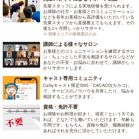
先輩スタッフによる実地研修を受けられます。
お掃除の仕方・お客様とのコミュニケーション
などを長年お客様から高評価をいただいている
先輩スタッフから直接教えてもらえます。その
後も1ヶ月間しっかりサポート。
※ 関東エリアの業務委託のみ
講師による様々なサロン
お客様とのコミュニケーションを練習するサロ
ン・ちょっとした不安を相談するサロンなどが
あなたの不安・お悩みに合わせて、講師がしっ
かりサポートします。
キャスト専用コミュニティ
CaSyキャスト限定SNS「CACACO(カカコ)」
で、サービスのノウハウを共有したり、悩みを
相談することができます。
資格・免許不要
お掃除やお料理が好き！、得意！という方であ
れば、どなたでも働いていただけます。年齢も
不問です。もちろん、資格や免許、職務経験が
あればそれを充分に活かしていただけます。