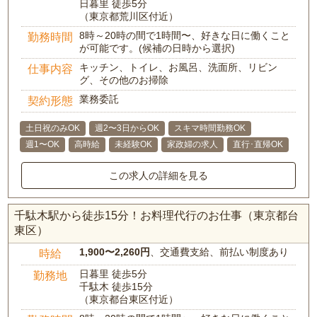
日暮里 徒歩5分
（東京都荒川区付近）
8時～20時の間で1時間〜、好きな日に働くこと
勤務時間
が可能です。(候補の日時から選択)
キッチン、トイレ、お風呂、洗面所、リビン
仕事内容
グ、その他のお掃除
業務委託
契約形態
土日祝のみOK
週2〜3日からOK
スキマ時間勤務OK
週1〜OK
高時給
未経験OK
家政婦の求人
直行･直帰OK
この求人の詳細を見る
千駄木駅から徒歩15分！お料理代行のお仕事（東京都台
東区）
1,900〜2,260円
、交通費支給、前払い制度あり
時給
日暮里 徒歩5分
勤務地
千駄木 徒歩15分
（東京都台東区付近）