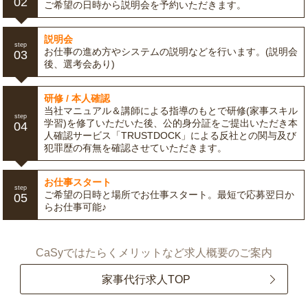
02
ご希望の日時から説明会を予約いただきます。
説明会
step
お仕事の進め方やシステムの説明などを行います。(説明会
03
後、選考会あり)
研修 / 本人確認
当社マニュアル＆講師による指導のもとで研修(家事スキル
step
学習)を修了いただいた後、公的身分証をご提出いただき本
04
人確認サービス「TRUSTDOCK」による反社との関与及び
犯罪歴の有無を確認させていただきます。
お仕事スタート
step
ご希望の日時と場所でお仕事スタート。最短で応募翌日か
05
らお仕事可能♪
CaSyではたらくメリットなど求人概要のご案内
家事代行求人TOP