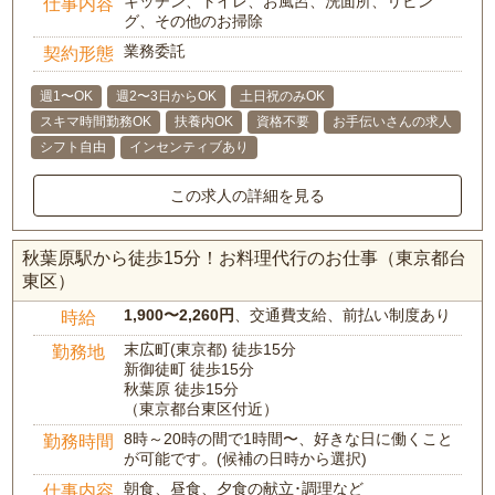
キッチン、トイレ、お風呂、洗面所、リビン
仕事内容
グ、その他のお掃除
業務委託
契約形態
週1〜OK
週2〜3日からOK
土日祝のみOK
スキマ時間勤務OK
扶養内OK
資格不要
お手伝いさんの求人
シフト自由
インセンティブあり
この求人の詳細を見る
秋葉原駅から徒歩15分！お料理代行のお仕事（東京都台
東区）
1,900〜2,260円
、交通費支給、前払い制度あり
時給
末広町(東京都) 徒歩15分
勤務地
新御徒町 徒歩15分
秋葉原 徒歩15分
（東京都台東区付近）
8時～20時の間で1時間〜、好きな日に働くこと
勤務時間
が可能です。(候補の日時から選択)
朝食、昼食、夕食の献立･調理など
仕事内容