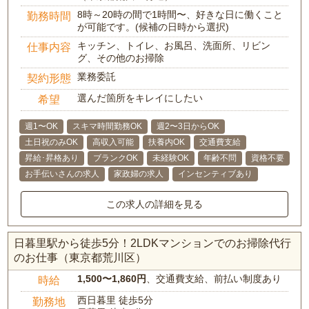
8時～20時の間で1時間〜、好きな日に働くこと
勤務時間
が可能です。(候補の日時から選択)
キッチン、トイレ、お風呂、洗面所、リビン
仕事内容
グ、その他のお掃除
業務委託
契約形態
選んだ箇所をキレイにしたい
希望
週1〜OK
スキマ時間勤務OK
週2〜3日からOK
土日祝のみOK
高収入可能
扶養内OK
交通費支給
昇給･昇格あり
ブランクOK
未経験OK
年齢不問
資格不要
お手伝いさんの求人
家政婦の求人
インセンティブあり
この求人の詳細を見る
日暮里駅から徒歩5分！2LDKマンションでのお掃除代行
のお仕事（東京都荒川区）
1,500〜1,860円
、交通費支給、前払い制度あり
時給
西日暮里 徒歩5分
勤務地