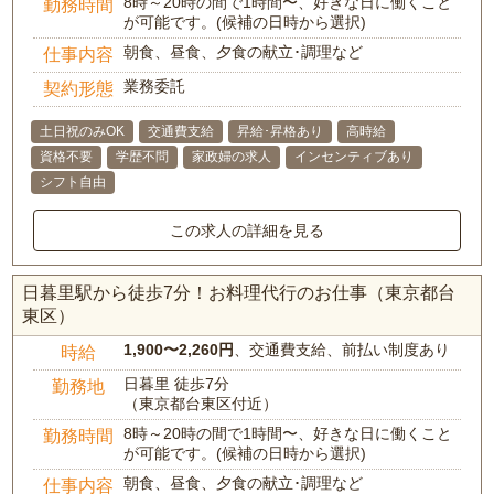
8時～20時の間で1時間〜、好きな日に働くこと
勤務時間
が可能です。(候補の日時から選択)
朝食、昼食、夕食の献立･調理など
仕事内容
業務委託
契約形態
土日祝のみOK
交通費支給
昇給･昇格あり
高時給
資格不要
学歴不問
家政婦の求人
インセンティブあり
シフト自由
この求人の詳細を見る
日暮里駅から徒歩7分！お料理代行のお仕事（東京都台
東区）
1,900〜2,260円
、交通費支給、前払い制度あり
時給
日暮里 徒歩7分
勤務地
（東京都台東区付近）
8時～20時の間で1時間〜、好きな日に働くこと
勤務時間
が可能です。(候補の日時から選択)
朝食、昼食、夕食の献立･調理など
仕事内容