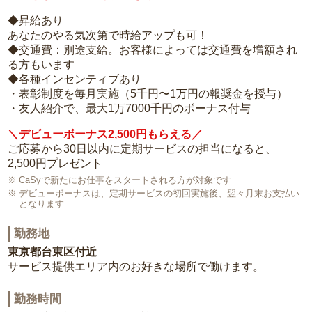
◆昇給あり
あなたのやる気次第で時給アップも可！
◆交通費：別途支給。お客様によっては交通費を増額され
る方もいます
◆各種インセンティブあり
・表彰制度を毎月実施（5千円〜1万円の報奨金を授与）
・友人紹介で、最大1万7000千円のボーナス付与
＼デビューボーナス2,500円もらえる／
ご応募から30日以内に定期サービスの担当になると、
2,500円プレゼント
CaSyで新たにお仕事をスタートされる方が対象です
デビューボーナスは、定期サービスの初回実施後、翌々月末お支払い
となります
勤務地
東京都台東区付近
サービス提供エリア内のお好きな場所で働けます。
勤務時間