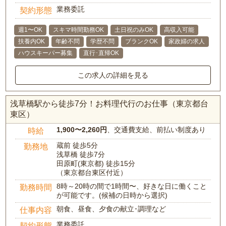
業務委託
契約形態
週1〜OK
スキマ時間勤務OK
土日祝のみOK
高収入可能
扶養内OK
年齢不問
学歴不問
ブランクOK
家政婦の求人
ハウスキーパー募集
直行･直帰OK
この求人の詳細を見る
浅草橋駅から徒歩7分！お料理代行のお仕事（東京都台
東区）
1,900〜2,260円
、交通費支給、前払い制度あり
時給
蔵前 徒歩5分
勤務地
浅草橋 徒歩7分
田原町(東京都) 徒歩15分
（東京都台東区付近）
8時～20時の間で1時間〜、好きな日に働くこと
勤務時間
が可能です。(候補の日時から選択)
朝食、昼食、夕食の献立･調理など
仕事内容
業務委託
契約形態