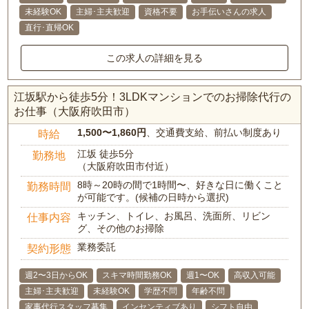
未経験OK
主婦･主夫歓迎
資格不要
お手伝いさんの求人
直行･直帰OK
この求人の詳細を見る
江坂駅から徒歩5分！3LDKマンションでのお掃除代行の
お仕事（大阪府吹田市）
1,500〜1,860円
、交通費支給、前払い制度あり
時給
江坂 徒歩5分
勤務地
（大阪府吹田市付近）
8時～20時の間で1時間〜、好きな日に働くこと
勤務時間
が可能です。(候補の日時から選択)
キッチン、トイレ、お風呂、洗面所、リビン
仕事内容
グ、その他のお掃除
業務委託
契約形態
週2〜3日からOK
スキマ時間勤務OK
週1〜OK
高収入可能
主婦･主夫歓迎
未経験OK
学歴不問
年齢不問
家事代行スタッフ募集
インセンティブあり
シフト自由