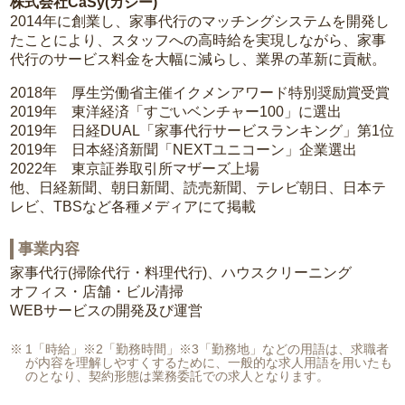
株式会社CaSy(カジー)
2014年に創業し、家事代行のマッチングシステムを開発し
たことにより、スタッフへの高時給を実現しながら、家事
代行のサービス料金を大幅に減らし、業界の革新に貢献。
2018年 厚生労働省主催イクメンアワード特別奨励賞受賞
2019年 東洋経済「すごいベンチャー100」に選出
2019年 日経DUAL「家事代行サービスランキング」第1位
2019年 日本経済新聞「NEXTユニコーン」企業選出
2022年 東京証券取引所マザーズ上場
他、日経新聞、朝日新聞、読売新聞、テレビ朝日、日本テ
レビ、TBSなど各種メディアにて掲載
事業内容
家事代行(掃除代行・料理代行)、ハウスクリーニング
オフィス・店舗・ビル清掃
WEBサービスの開発及び運営
1「時給」※2「勤務時間」※3「勤務地」などの用語は、求職者
が内容を理解しやすくするために、一般的な求人用語を用いたも
のとなり、契約形態は業務委託での求人となります。