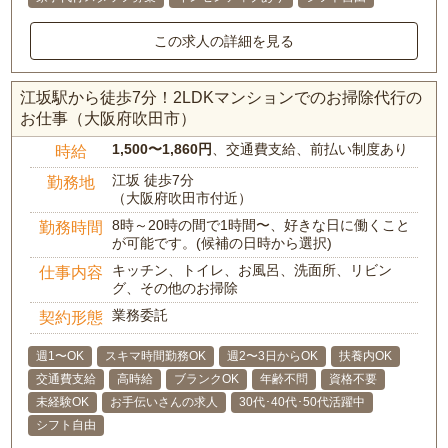
この求人の詳細を見る
江坂駅から徒歩7分！2LDKマンションでのお掃除代行の
お仕事（大阪府吹田市）
1,500〜1,860円
、交通費支給、前払い制度あり
時給
江坂 徒歩7分
勤務地
（大阪府吹田市付近）
8時～20時の間で1時間〜、好きな日に働くこと
勤務時間
が可能です。(候補の日時から選択)
キッチン、トイレ、お風呂、洗面所、リビン
仕事内容
グ、その他のお掃除
業務委託
契約形態
週1〜OK
スキマ時間勤務OK
週2〜3日からOK
扶養内OK
交通費支給
高時給
ブランクOK
年齢不問
資格不要
未経験OK
お手伝いさんの求人
30代･40代･50代活躍中
シフト自由