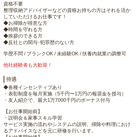
資格不要
整理収納アドバイザーなどの資格お持ちの方はそれを活か
していただけるお仕事です！
◆お掃除が得意な方
◆時間を守れる方
◆挨拶のできる方
◆反社との関与･犯罪歴のない方
学歴不問 / ブランクOK / 未経験OK / 扶養内就業の調整可
他社経験者も大歓迎！
待遇
◆各種インセンティブあり
・表彰制度を毎月実施（5千円〜1万円の報奨金を授与）
・友人紹介で、最大1万7000千円のボーナス付与
【お仕事開始前】
・説明会＆家事スキル学習
サービス実施の流れやシステムの説明、掃除や料理におけ
るアドバイスなどを元に研修を行います。