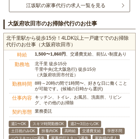
江坂駅の家事代行の求人一覧を見る
大阪府吹田市のお掃除代行のお仕事
北千里駅から徒歩15分！4LDK以上一戸建てでのお掃除
代行のお仕事（大阪府吹田市）
1,500〜1,860円
、交通費支給、前払い制度あり
時給
北千里 徒歩15分
勤務地
千里中央(北大阪急行) 徒歩15分
（大阪府吹田市付近）
8時～20時の間で1時間〜、好きな日に働くこと
勤務時間
が可能です。(候補の日時から選択)
キッチン、トイレ、お風呂、洗面所、リビン
仕事内容
グ、その他のお掃除
業務委託
契約形態
週1〜OK
スキマ時間勤務OK
週2〜3日からOK
土日祝のみOK
扶養内OK
高時給
交通費支給
学歴不問
ハウスキーパー募集
家事代行スタッフ募集
家政婦の求人