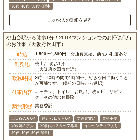
30代･40代･50代活躍中
この求人の詳細を見る
桃山台駅から徒歩1分！2LDKマンションでのお掃除代行
のお仕事（大阪府吹田市）
1,500〜1,860円
、交通費支給、前払い制度あり
時給
桃山台 徒歩1分
勤務地
（大阪府吹田市付近）
8時～20時の間で1時間〜、好きな日に働くこと
勤務時間
が可能です。(候補の日時から選択)
キッチン、トイレ、お風呂、洗面所、リビン
仕事内容
グ、その他のお掃除
業務委託
契約形態
土日祝のみOK
週2〜3日からOK
交通費支給
資格不要
家政婦の求人
家事代行スタッフ募集
インセンティブあり
30代･40代･50代活躍中