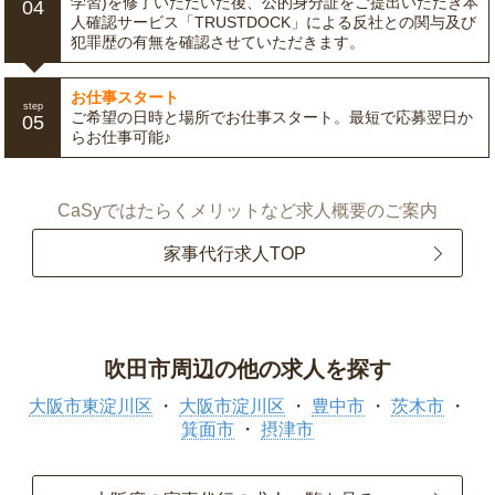
学習)を修了いただいた後、公的身分証をご提出いただき本
04
人確認サービス「TRUSTDOCK」による反社との関与及び
犯罪歴の有無を確認させていただきます。
お仕事スタート
step
ご希望の日時と場所でお仕事スタート。最短で応募翌日か
05
らお仕事可能♪
CaSyではたらくメリットなど求人概要のご案内
家事代行求人TOP
吹田市周辺の他の求人を探す
大阪市東淀川区
大阪市淀川区
豊中市
茨木市
箕面市
摂津市