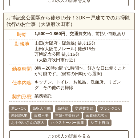
この求人の詳細を見る
万博記念公園駅から徒歩15分！3DK一戸建てでのお掃除
代行のお仕事（大阪府吹田市）
1,500〜1,860円
、交通費支給、前払い制度あり
時給
山田(大阪府・阪急線) 徒歩15分
勤務地
山田(大阪モノレール) 徒歩15分
万博記念公園 徒歩15分
（大阪府吹田市付近）
8時～20時の間で1時間〜、好きな日に働くこと
勤務時間
が可能です。(候補の日時から選択)
キッチン、トイレ、お風呂、洗面所、リビン
仕事内容
グ、その他のお掃除
業務委託
契約形態
週1〜OK
高収入可能
高時給
交通費支給
ブランクOK
未経験OK
資格不要
主婦･主夫歓迎
家政婦の求人
お手伝いさんの求人
ハウスキーパー募集
シフト自由
この求人の詳細を見る