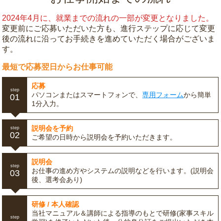
2024年4月に、就業までの流れの一部が変更となりました。
変更前にご応募いただいた方も、進行ステップに応じて変更
後の流れに沿ってお手続きを進めていただく場合がございま
す。
最短で応募翌日からお仕事可能
応募
step
パソコンまたはスマートフォンで、
専用フォーム
から簡単
01
1分入力。
説明会を予約
step
02
ご希望の日時から説明会を予約いただきます。
説明会
step
お仕事の進め方やシステムの説明などを行います。(説明会
03
後、選考会あり)
研修 / 本人確認
当社マニュアル＆講師による指導のもとで研修(家事スキル
step