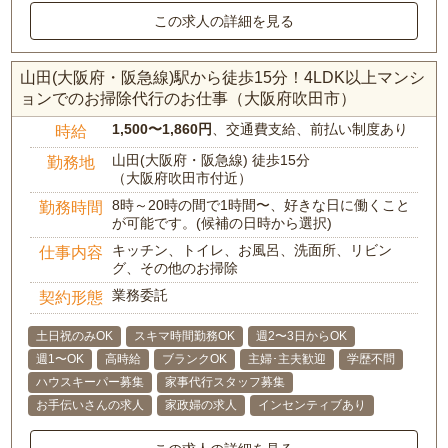
この求人の詳細を見る
山田(大阪府・阪急線)駅から徒歩15分！4LDK以上マンシ
ョンでのお掃除代行のお仕事（大阪府吹田市）
1,500〜1,860円
、交通費支給、前払い制度あり
時給
山田(大阪府・阪急線) 徒歩15分
勤務地
（大阪府吹田市付近）
8時～20時の間で1時間〜、好きな日に働くこと
勤務時間
が可能です。(候補の日時から選択)
キッチン、トイレ、お風呂、洗面所、リビン
仕事内容
グ、その他のお掃除
業務委託
契約形態
土日祝のみOK
スキマ時間勤務OK
週2〜3日からOK
週1〜OK
高時給
ブランクOK
主婦･主夫歓迎
学歴不問
ハウスキーパー募集
家事代行スタッフ募集
お手伝いさんの求人
家政婦の求人
インセンティブあり