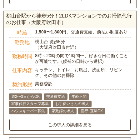
桃山台駅から徒歩5分！2LDKマンションでのお掃除代行
のお仕事（大阪府吹田市）
1,500〜1,860円
、交通費支給、前払い制度あり
時給
桃山台 徒歩5分
勤務地
（大阪府吹田市付近）
8時～20時の間で1時間〜、好きな日に働くこと
勤務時間
が可能です。(候補の日時から選択)
キッチン、トイレ、お風呂、洗面所、リビン
仕事内容
グ、その他のお掃除
業務委託
契約形態
週2〜3日からOK
交通費支給
年齢不問
家事代行スタッフ募集
お手伝いさんの求人
ハウスキーパー募集
家政婦の求人
直行･直帰OK
この求人の詳細を見る