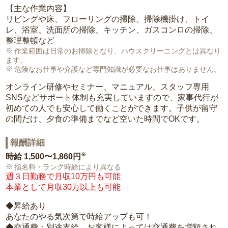
【主な作業内容】
リビングや床、フローリングの掃除、掃除機掛け、トイ
レ、浴室、洗面所の掃除、キッチン、ガスコンロの掃除、
整理整頓など
作業範囲は日常のお掃除となり、ハウスクリーニングとは異なり
ます。
危険なお仕事や介護など専門知識が必要なお仕事はありません。
オンライン研修やセミナー、マニュアル、スタッフ専用
SNSなどサポート体制も充実していますので、家事代行が
初めての人でも安心して働くことができます。子供が留守
の間だけ、夕食の準備までなど空いた時間でOKです。
報酬詳細
※
時給
1,500〜1,860円
指名料・ランク時給により異なる
週３日勤務で月収10万円も可能
本業として月収30万以上も可能
◆昇給あり
あなたのやる気次第で時給アップも可！
◆交通費：別途支給。お客様によっては交通費を増額され