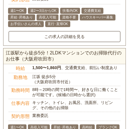
週1〜OK
週2〜3日からOK
扶養内OK
交通費支給
昇給･昇格あり
高収入可能
資格不要
ハウスキーパー募集
お手伝いさんの求人
直行･直帰OK
この求人の詳細を見る
江坂駅から徒歩5分！2LDKマンションでのお掃除代行の
お仕事（大阪府吹田市）
1,500〜1,860円
、交通費支給、前払い制度あり
時給
江坂 徒歩5分
勤務地
（大阪府吹田市付近）
8時～20時の間で1時間〜、好きな日に働くこと
勤務時間
が可能です。(候補の日時から選択)
キッチン、トイレ、お風呂、洗面所、リビン
仕事内容
グ、その他のお掃除
業務委託
契約形態
週1〜OK
高収入可能
昇給･昇格あり
高時給
ブランクOK