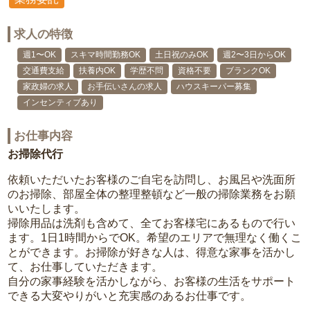
求人の特徴
週1〜OK
スキマ時間勤務OK
土日祝のみOK
週2〜3日からOK
交通費支給
扶養内OK
学歴不問
資格不要
ブランクOK
家政婦の求人
お手伝いさんの求人
ハウスキーパー募集
インセンティブあり
お仕事内容
お掃除代行
依頼いただいたお客様のご自宅を訪問し、お風呂や洗面所
のお掃除、部屋全体の整理整頓など一般の掃除業務をお願
いいたします。
掃除用品は洗剤も含めて、全てお客様宅にあるもので行い
ます。1日1時間からでOK。希望のエリアで無理なく働くこ
とができます。お掃除が好きな人は、得意な家事を活かし
て、お仕事していただきます。
自分の家事経験を活かしながら、お客様の生活をサポート
できる大変やりがいと充実感のあるお仕事です。