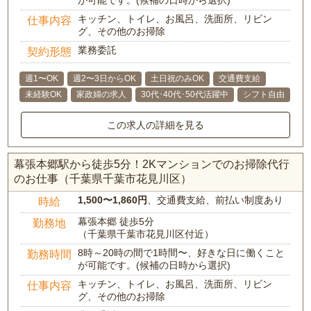
が可能です。(候補の日時から選択)
キッチン、トイレ、お風呂、洗面所、リビン
仕事内容
グ、その他のお掃除
業務委託
契約形態
週1〜OK
週2〜3日からOK
土日祝のみOK
交通費支給
未経験OK
家政婦の求人
30代･40代･50代活躍中
シフト自由
この求人の詳細を見る
幕張本郷駅から徒歩5分！2Kマンションでのお掃除代行
のお仕事（千葉県千葉市花見川区）
1,500〜1,860円
、交通費支給、前払い制度あり
時給
幕張本郷 徒歩5分
勤務地
（千葉県千葉市花見川区付近）
8時～20時の間で1時間〜、好きな日に働くこと
勤務時間
が可能です。(候補の日時から選択)
キッチン、トイレ、お風呂、洗面所、リビン
仕事内容
グ、その他のお掃除