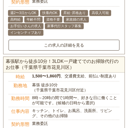
業務委託
契約形態
週2〜3日からOK
扶養内OK
昇給･昇格あり
高収入可能
高時給
年齢不問
資格不要
家政婦の求人
お手伝いさんの求人
家事代行スタッフ募集
インセンティブあり
この求人の詳細を見る
幕張駅から徒歩10分！3LDK一戸建てでのお掃除代行の
お仕事（千葉県千葉市花見川区）
1,500〜1,860円
、交通費支給、前払い制度あり
時給
幕張 徒歩10分
勤務地
（千葉県千葉市花見川区付近）
8時～20時の間で1時間〜、好きな日に働くこと
勤務時間
が可能です。(候補の日時から選択)
キッチン、トイレ、お風呂、洗面所、リビン
仕事内容
グ、その他のお掃除
業務委託
契約形態