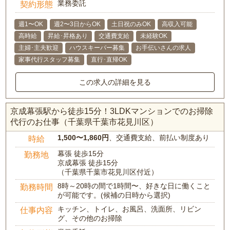
業務委託
契約形態
週1〜OK
週2〜3日からOK
土日祝のみOK
高収入可能
高時給
昇給･昇格あり
交通費支給
未経験OK
主婦･主夫歓迎
ハウスキーパー募集
お手伝いさんの求人
家事代行スタッフ募集
直行･直帰OK
この求人の詳細を見る
京成幕張駅から徒歩15分！3LDKマンションでのお掃除
代行のお仕事（千葉県千葉市花見川区）
1,500〜1,860円
、交通費支給、前払い制度あり
時給
幕張 徒歩15分
勤務地
京成幕張 徒歩15分
（千葉県千葉市花見川区付近）
8時～20時の間で1時間〜、好きな日に働くこと
勤務時間
が可能です。(候補の日時から選択)
キッチン、トイレ、お風呂、洗面所、リビン
仕事内容
グ、その他のお掃除