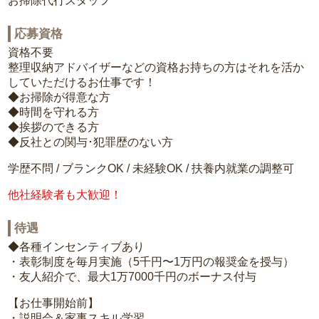
お掃除代行スタッフ
応募資格
資格不要
整理収納アドバイザーなどの資格お持ちの方はそれを活か
していただけるお仕事です！
◆お掃除が得意な方
◆時間を守れる方
◆挨拶のできる方
◆反社との関与･犯罪歴のない方
学歴不問 / ブランクOK / 未経験OK / 扶養内就業の調整可
他社経験者も大歓迎！
待遇
◆各種インセンティブあり
・表彰制度を毎月実施（5千円〜1万円の報奨金を授与）
・友人紹介で、最大1万7000千円のボーナス付与
【お仕事開始前】
・説明会＆家事スキル学習