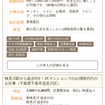
8時～20時の間で1時間〜、好きな日に働くこと
勤務時間
が可能です。(候補の日時から選択)
キッチン、トイレ、お風呂、洗面所、リビン
仕事内容
グ、その他のお掃除
業務委託
契約形態
家の見た目を良くしたい(掃除箇所の数を重視)
希望
週1〜OK
土日祝のみOK
週2〜3日からOK
スキマ時間勤務OK
昇給･昇格あり
交通費支給
扶養内OK
主婦･主夫歓迎
資格不要
家事代行スタッフ募集
直行･直帰OK
この求人の詳細を見る
検見川駅から徒歩5分！1Kマンションでのお掃除代行の
お仕事（千葉県千葉市花見川区）
1,500〜1,860円
、交通費支給、前払い制度あり
時給
新検見川 徒歩10分
勤務地
検見川 徒歩5分