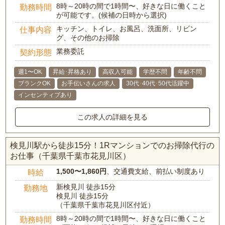
8時～20時の間で1時間〜、好きな日に働くこと
勤務時間
が可能です。(候補の日時から選択)
キッチン、トイレ、お風呂、洗面所、リビン
仕事内容
グ、その他のお掃除
業務委託
契約形態
週1〜OK
昇給･昇格あり
高収入可能
学歴不問
年齢不問
ブランクOK
お手伝いさんの求人
30代･40代･50代活躍中
インセンティブあり
この求人の詳細を見る
検見川駅から徒歩15分！1Rマンションでのお掃除代行の
お仕事（千葉県千葉市花見川区）
1,500〜1,860円
、交通費支給、前払い制度あり
時給
新検見川 徒歩15分
勤務地
検見川 徒歩15分
（千葉県千葉市花見川区付近）
8時～20時の間で1時間〜、好きな日に働くこと
勤務時間