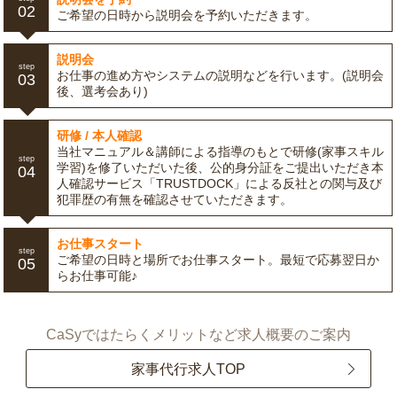
02
ご希望の日時から説明会を予約いただきます。
説明会
step
お仕事の進め方やシステムの説明などを行います。(説明会
03
後、選考会あり)
研修 / 本人確認
当社マニュアル＆講師による指導のもとで研修(家事スキル
step
学習)を修了いただいた後、公的身分証をご提出いただき本
04
人確認サービス「TRUSTDOCK」による反社との関与及び
犯罪歴の有無を確認させていただきます。
お仕事スタート
step
ご希望の日時と場所でお仕事スタート。最短で応募翌日か
05
らお仕事可能♪
CaSyではたらくメリットなど求人概要のご案内
家事代行求人TOP