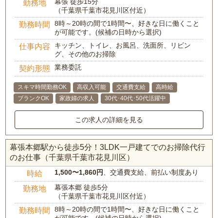
幕張 徒歩15分
勤務地
（千葉県千葉市花見川区付近）
8時～20時の間で1時間〜、好きな日に働くこと
勤務時間
が可能です。(候補の日時から選択)
キッチン、トイレ、お風呂、洗面所、リビン
仕事内容
グ、その他のお掃除
業務委託
契約形態
スキマ時間勤務OK
高収入可能
交通費支給
高時給
ブランクOK
家政婦の求人
30代･40代･50代活躍中
この求人の詳細を見る
幕張本郷駅から徒歩5分！3LDK一戸建てでのお掃除代行
のお仕事（千葉県千葉市花見川区）
1,500〜1,860円
、交通費支給、前払い制度あり
時給
幕張本郷 徒歩5分
勤務地
（千葉県千葉市花見川区付近）
8時～20時の間で1時間〜、好きな日に働くこと
勤務時間