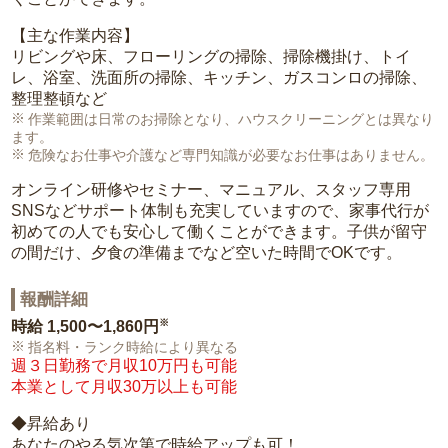
【主な作業内容】
リビングや床、フローリングの掃除、掃除機掛け、トイ
レ、浴室、洗面所の掃除、キッチン、ガスコンロの掃除、
整理整頓など
作業範囲は日常のお掃除となり、ハウスクリーニングとは異なり
ます。
危険なお仕事や介護など専門知識が必要なお仕事はありません。
オンライン研修やセミナー、マニュアル、スタッフ専用
SNSなどサポート体制も充実していますので、家事代行が
初めての人でも安心して働くことができます。子供が留守
の間だけ、夕食の準備までなど空いた時間でOKです。
報酬詳細
※
時給
1,500〜1,860円
指名料・ランク時給により異なる
週３日勤務で月収10万円も可能
本業として月収30万以上も可能
◆昇給あり
あなたのやる気次第で時給アップも可！