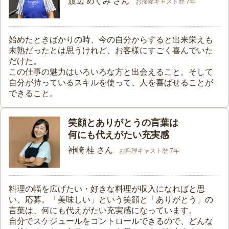
渡辺 めぐみ さん
お掃除キャスト歴 7年
始めたときばかりの時、今の自分からすると出来栄えも
未熟だったとは思うけれど、お客様にすごく喜んでいた
だけた。
この仕事の魅力はいろいろな方と出会えること。そして
自分が持っているスキルを使って、人を喜ばせることが
できること。
笑顔とありがとうの言葉は
何にも代えがたい充実感
神崎 桂 さん
お料理キャスト歴 7年
料理の幅を広げたい・好きな料理が収入になればと思
い、応募。「美味しい」という笑顔と「ありがとう」の
言葉は、何にも代えがたい充実感になっています。
自分でスケジュールをコントロールできるので、どんな