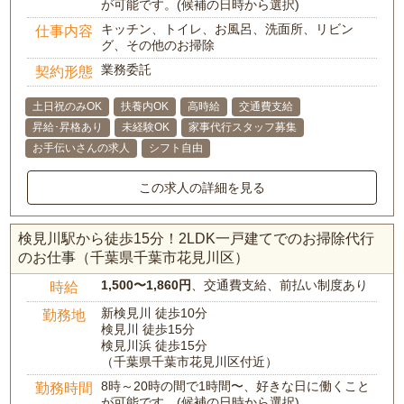
が可能です。(候補の日時から選択)
キッチン、トイレ、お風呂、洗面所、リビン
仕事内容
グ、その他のお掃除
業務委託
契約形態
土日祝のみOK
扶養内OK
高時給
交通費支給
昇給･昇格あり
未経験OK
家事代行スタッフ募集
お手伝いさんの求人
シフト自由
この求人の詳細を見る
検見川駅から徒歩15分！2LDK一戸建てでのお掃除代行
のお仕事（千葉県千葉市花見川区）
1,500〜1,860円
、交通費支給、前払い制度あり
時給
新検見川 徒歩10分
勤務地
検見川 徒歩15分
検見川浜 徒歩15分
（千葉県千葉市花見川区付近）
8時～20時の間で1時間〜、好きな日に働くこと
勤務時間
が可能です。(候補の日時から選択)