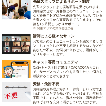
先輩スタッフによるサポート制度
先輩スタッフによる実地研修を受けられます。
お掃除の仕方・お客様とのコミュニケーション
などを長年お客様から高評価をいただいている
先輩スタッフから直接教えてもらえます。その
後も1ヶ月間しっかりサポート。
※ 関東エリアの業務委託のみ
講師による様々なサロン
お客様とのコミュニケーションを練習するサロ
ン・ちょっとした不安を相談するサロンなどが
あなたの不安・お悩みに合わせて、講師がしっ
かりサポートします。
キャスト専用コミュニティ
CaSyキャスト限定SNS「CACACO(カカコ)」
で、サービスのノウハウを共有したり、悩みを
相談することができます。
資格・免許不要
お掃除やお料理が好き！、得意！という方であ
れば、どなたでも働いていただけます。年齢も
不問です。もちろん、資格や免許、職務経験が
あればそれを充分に活かしていただけます。