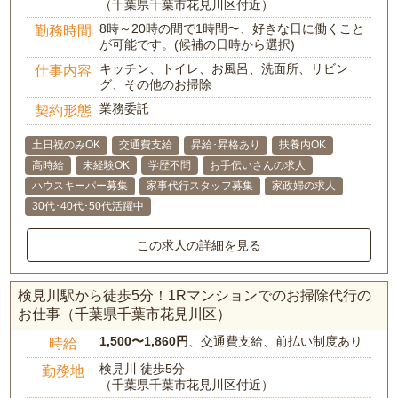
（千葉県千葉市花見川区付近）
8時～20時の間で1時間〜、好きな日に働くこと
勤務時間
が可能です。(候補の日時から選択)
キッチン、トイレ、お風呂、洗面所、リビン
仕事内容
グ、その他のお掃除
業務委託
契約形態
土日祝のみOK
交通費支給
昇給･昇格あり
扶養内OK
高時給
未経験OK
学歴不問
お手伝いさんの求人
ハウスキーパー募集
家事代行スタッフ募集
家政婦の求人
30代･40代･50代活躍中
この求人の詳細を見る
検見川駅から徒歩5分！1Rマンションでのお掃除代行の
お仕事（千葉県千葉市花見川区）
1,500〜1,860円
、交通費支給、前払い制度あり
時給
検見川 徒歩5分
勤務地
（千葉県千葉市花見川区付近）