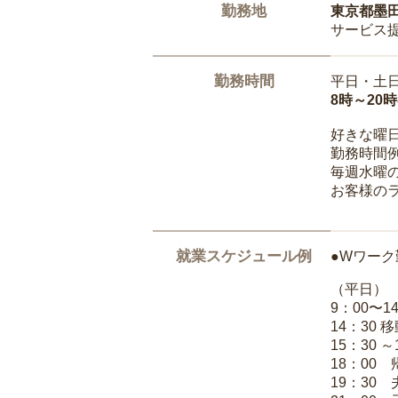
勤務地
東京都墨
サービス
勤務時間
平日・土
8時～20
好きな曜
勤務時間
毎週水曜の
お客様の
就業スケジュール例
●Wワーク
（平日）
9：00〜
14：30 
15：30 
18：00
19：30