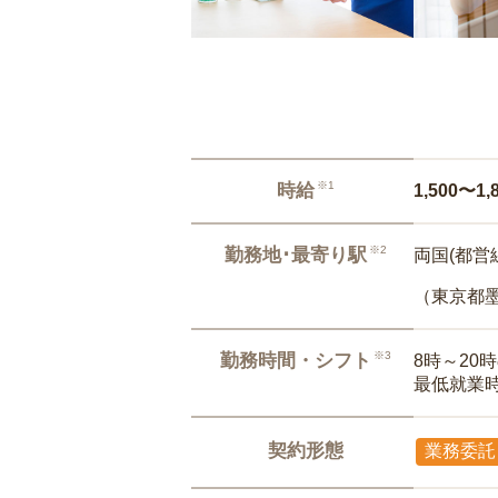
※1
時給
1,500〜1,
※2
勤務地･最寄り駅
両国(都営線
（東京都
※3
勤務時間・シフト
8時～20
最低就業
契約形態
業務委託