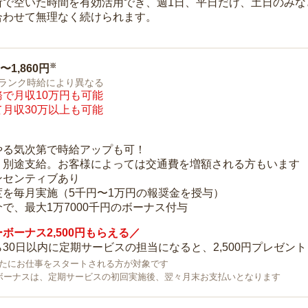
所で空いた時間を有効活用でき、週1日、平日だけ、土日のみな
合わせて無理なく続けられます。
※
0〜1,860円
ランク時給により異なる
で月収10万円も可能
月収30万以上も可能
り
やる気次第で時給アップも可！
：別途支給。お客様によっては交通費を増額される方もいます
ンセンティブあり
度を毎月実施（5千円〜1万円の報奨金を授与）
で、最大1万7000千円のボーナス付与
ボーナス2,500円もらえる／
30日以内に定期サービスの担当になると、2,500円プレゼント
で新たにお仕事をスタートされる方が対象です
ボーナスは、定期サービスの初回実施後、翌々月末お支払いとなります