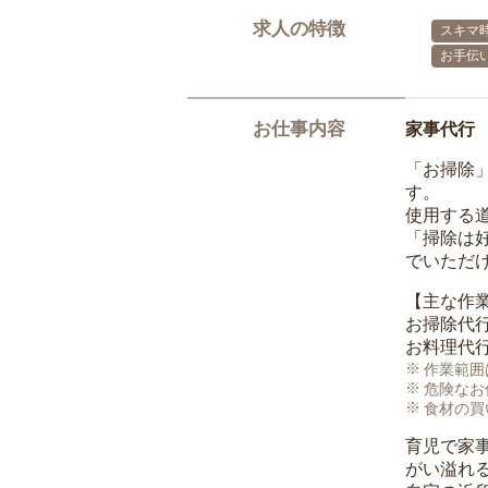
求人の特徴
スキマ
お手伝
お仕事内容
家事代行
「お掃除
す。
使用する
「掃除は
でいただ
【主な作
お掃除代
お料理代
作業範囲
危険なお
食材の買
育児で家
がい溢れ