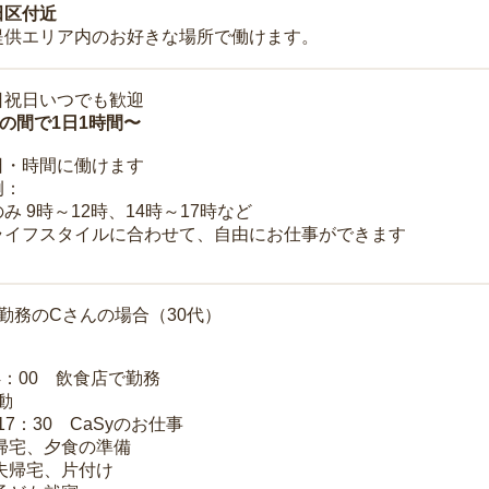
田区付近
提供エリア内のお好きな場所で働けます。
日祝日いつでも歓迎
時の間で1日1時間〜
日・時間に働けます
例：
み 9時～12時、14時～17時など
ライフスタイルに合わせて、自由にお仕事ができます
勤務のCさんの場合（30代）
14：00 飲食店で勤務
移動
～17：30 CaSyのお仕事
 帰宅、夕食の準備
 夫帰宅、片付け