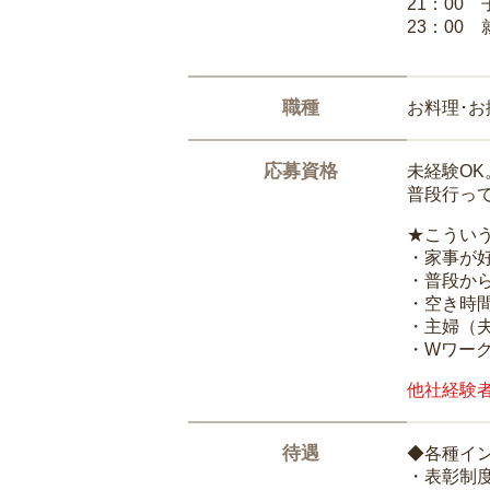
21：00
23：00 
職種
お料理･
応募資格
未経験O
普段行っ
★こうい
・家事が
・普段か
・空き時
・主婦（
・Wワー
他社経験
待遇
◆各種イ
・表彰制