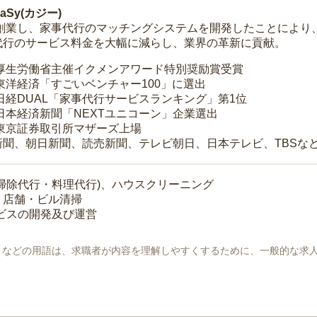
Sy(カジー)
年に創業し、家事代行のマッチングシステムを開発したことによ
代行のサービス料金を大幅に減らし、業界の革新に貢献。
 厚生労働省主催イクメンアワード特別奨励賞受賞
 東洋経済「すごいベンチャー100」に選出
 日経DUAL「家事代行サービスランキング」第1位
 日本経済新聞「NEXTユニコーン」企業選出
 東京証券取引所マザーズ上場
新聞、朝日新聞、読売新聞、テレビ朝日、日本テレビ、TBSな
掃除代行・料理代行)、ハウスクリーニング
・店舗・ビル清掃
ービスの開発及び運営
地」などの用語は、求職者が内容を理解しやすくするために、一般的な求