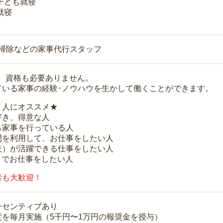
 子ども就寝
就寝
お掃除などの家事代行スタッフ
K。資格も必要ありません。
ている家事の経験･ノウハウを生かして働くことができます。
う人にオススメ★
好き、得意な人
ら家事を行っている人
間を利用して、お仕事をしたい人
夫）が活躍できる仕事をしたい人
クでお仕事をしたい人
者も大歓迎！
ンセンティブあり
度を毎月実施（5千円〜1万円の報奨金を授与）