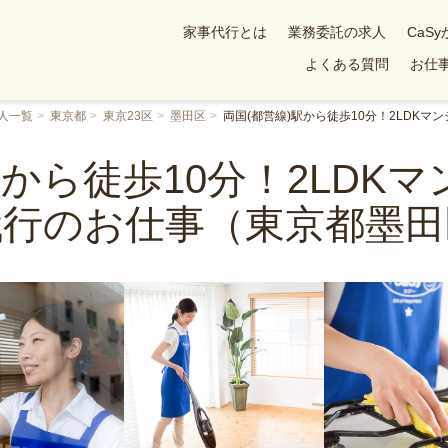
家事代行とは
業務委託の求人
CaS
よくある質問
お仕事
人一覧
東京都
東京23区
墨田区
両国(都営線)駅から徒歩10分！2LDK
駅から徒歩10分！2LDK
代行のお仕事（東京都墨田