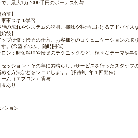
で、最大1万7000千円のボーナス付与
開始前】
＆家事スキル学習
実施の流れやシステムの説明、掃除や料理におけるアドバイス
開始後】
アップ研修：掃除の仕方、お客様とのコミュニケーションの取
す。(希望者のみ、随時開催)
サロン：時短料理や掃除のテクニックなど、様々なテーマや事例
トセッション：その年に素晴らしいサービスを行ったスタッフ
める方法などをシェアします。(招待制･年１回開催)
ォーム（エプロン）貸与
制度あり
マンション