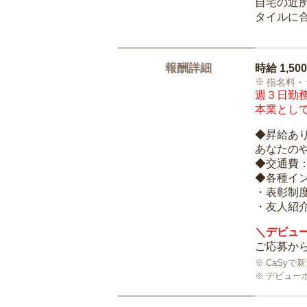
自宅の近
タイルに
報酬詳細
時給
1,50
指名料・
週３日勤務
本業として
◆昇給あ
あなたの
◆交通費
◆各種イ
・表彰制
・友人紹介
＼デビュー
ご応募から
CaSy
デビュー