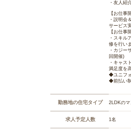
・友人紹介
【お仕事
・説明会
サービス
【お仕事
・スキル
修を行いま
・カジー
回開催)
・キャス
満足度を高
◆ユニフ
◆前払い
勤務地の住宅タイプ
2LDKの
求人予定人数
1名