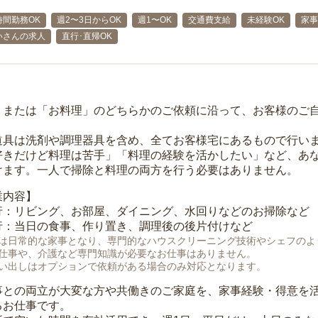
時間勤務OK
週2〜3日からOK
週1〜OK
交通費支給
未経験OK
家事
いさんの求人
直行･直帰OK
」または「お料理」のどちらかのご依頼に沿って、お客様のご
道具は洗剤や調理器具を含め、全てお客様宅にあるもので行い
好きだけど料理は苦手」「料理の経験を活かしたい」など、あ
けます。一人で掃除と料理の両方を行う必要はありません。
業内容】
行：リビング、お部屋、ダイニング、水回りなどのお掃除など
行：当日の食事、作り置き、調理後の後片付けなど
は日常的な家事となり、専門的なハウスクリーニング技術やシェフのよ
仕事や、介護など専門知識が必要なお仕事はありません。
い出しはオプションで依頼がある場合のみ対応となります。
事との両立が大変な方や共働きのご家庭を、家事経験・得意を
るお仕事です。