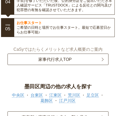
学習)を修了いただいた後、公的身分証をご提出いただき本
04
人確認サービス「TRUSTDOCK」による反社との関与及び
犯罪歴の有無を確認させていただきます。
お仕事スタート
step
ご希望の日時と場所でお仕事スタート。最短で応募翌日か
05
らお仕事可能♪
CaSyではたらくメリットなど求人概要のご案内
家事代行求人TOP
墨田区周辺の他の求人を探す
中央区
台東区
江東区
荒川区
足立区
葛飾区
江戸川区