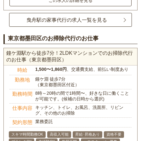
この求人の詳細を見る
曳舟駅の家事代行の求人一覧を見る
東京都墨田区のお掃除代行のお仕事
鐘ケ淵駅から徒歩7分！2LDKマンションでのお掃除代行
のお仕事（東京都墨田区）
1,500〜1,860円
、交通費支給、前払い制度あり
時給
鐘ケ淵 徒歩7分
勤務地
（東京都墨田区付近）
8時～20時の間で1時間〜、好きな日に働くこと
勤務時間
が可能です。(候補の日時から選択)
キッチン、トイレ、お風呂、洗面所、リビン
仕事内容
グ、その他のお掃除
業務委託
契約形態
スキマ時間勤務OK
高収入可能
昇給･昇格あり
資格不要