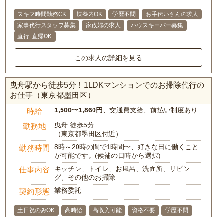
スキマ時間勤務OK
扶養内OK
学歴不問
お手伝いさんの求人
家事代行スタッフ募集
家政婦の求人
ハウスキーパー募集
直行･直帰OK
この求人の詳細を見る
曳舟駅から徒歩5分！1LDKマンションでのお掃除代行の
お仕事（東京都墨田区）
1,500〜1,860円
、交通費支給、前払い制度あり
時給
曳舟 徒歩5分
勤務地
（東京都墨田区付近）
8時～20時の間で1時間〜、好きな日に働くこと
勤務時間
が可能です。(候補の日時から選択)
キッチン、トイレ、お風呂、洗面所、リビン
仕事内容
グ、その他のお掃除
業務委託
契約形態
土日祝のみOK
高時給
高収入可能
資格不要
学歴不問