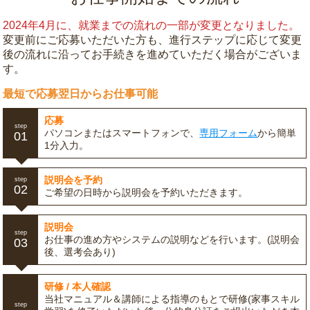
2024年4月に、就業までの流れの一部が変更となりました。
変更前にご応募いただいた方も、進行ステップに応じて変更
後の流れに沿ってお手続きを進めていただく場合がございま
す。
最短で応募翌日からお仕事可能
応募
step
パソコンまたはスマートフォンで、
専用フォーム
から簡単
01
1分入力。
説明会を予約
step
02
ご希望の日時から説明会を予約いただきます。
説明会
step
お仕事の進め方やシステムの説明などを行います。(説明会
03
後、選考会あり)
研修 / 本人確認
当社マニュアル＆講師による指導のもとで研修(家事スキル
step