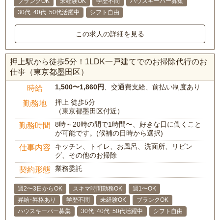
ブランクOK
未経験OK
学歴不問
ハウスキーパー募集
30代･40代･50代活躍中
シフト自由
この求人の詳細を見る
押上駅から徒歩5分！1LDK一戸建てでのお掃除代行のお
仕事（東京都墨田区）
1,500〜1,860円
、交通費支給、前払い制度あり
時給
押上 徒歩5分
勤務地
（東京都墨田区付近）
8時～20時の間で1時間〜、好きな日に働くこと
勤務時間
が可能です。(候補の日時から選択)
キッチン、トイレ、お風呂、洗面所、リビン
仕事内容
グ、その他のお掃除
業務委託
契約形態
週2〜3日からOK
スキマ時間勤務OK
週1〜OK
昇給･昇格あり
学歴不問
未経験OK
ブランクOK
ハウスキーパー募集
30代･40代･50代活躍中
シフト自由