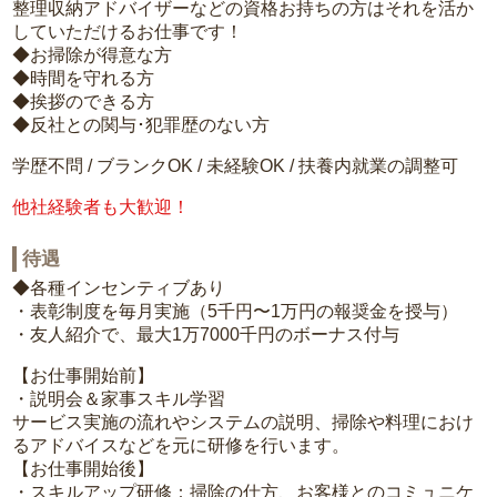
整理収納アドバイザーなどの資格お持ちの方はそれを活か
していただけるお仕事です！
◆お掃除が得意な方
◆時間を守れる方
◆挨拶のできる方
◆反社との関与･犯罪歴のない方
学歴不問 / ブランクOK / 未経験OK / 扶養内就業の調整可
他社経験者も大歓迎！
待遇
◆各種インセンティブあり
・表彰制度を毎月実施（5千円〜1万円の報奨金を授与）
・友人紹介で、最大1万7000千円のボーナス付与
【お仕事開始前】
・説明会＆家事スキル学習
サービス実施の流れやシステムの説明、掃除や料理におけ
るアドバイスなどを元に研修を行います。
【お仕事開始後】
・スキルアップ研修：掃除の仕方、お客様とのコミュニケ