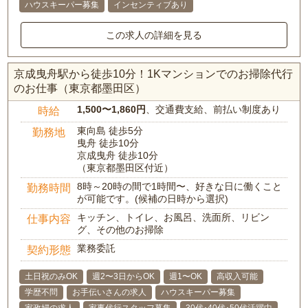
ハウスキーパー募集
インセンティブあり
この求人の詳細を見る
京成曳舟駅から徒歩10分！1Kマンションでのお掃除代行
のお仕事（東京都墨田区）
1,500〜1,860円
、交通費支給、前払い制度あり
時給
東向島 徒歩5分
勤務地
曳舟 徒歩10分
京成曳舟 徒歩10分
（東京都墨田区付近）
8時～20時の間で1時間〜、好きな日に働くこと
勤務時間
が可能です。(候補の日時から選択)
キッチン、トイレ、お風呂、洗面所、リビン
仕事内容
グ、その他のお掃除
業務委託
契約形態
土日祝のみOK
週2〜3日からOK
週1〜OK
高収入可能
学歴不問
お手伝いさんの求人
ハウスキーパー募集