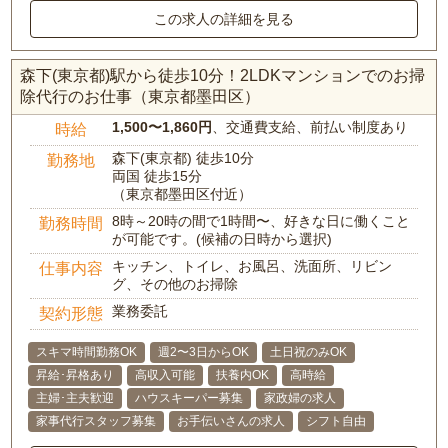
この求人の詳細を見る
森下(東京都)駅から徒歩10分！2LDKマンションでのお掃
除代行のお仕事（東京都墨田区）
1,500〜1,860円
、交通費支給、前払い制度あり
時給
森下(東京都) 徒歩10分
勤務地
両国 徒歩15分
（東京都墨田区付近）
8時～20時の間で1時間〜、好きな日に働くこと
勤務時間
が可能です。(候補の日時から選択)
キッチン、トイレ、お風呂、洗面所、リビン
仕事内容
グ、その他のお掃除
業務委託
契約形態
スキマ時間勤務OK
週2〜3日からOK
土日祝のみOK
昇給･昇格あり
高収入可能
扶養内OK
高時給
主婦･主夫歓迎
ハウスキーパー募集
家政婦の求人
家事代行スタッフ募集
お手伝いさんの求人
シフト自由