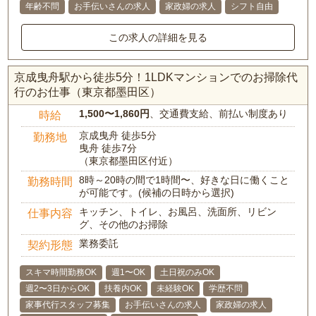
年齢不問
お手伝いさんの求人
家政婦の求人
シフト自由
この求人の詳細を見る
京成曳舟駅から徒歩5分！1LDKマンションでのお掃除代
行のお仕事（東京都墨田区）
1,500〜1,860円
、交通費支給、前払い制度あり
時給
京成曳舟 徒歩5分
勤務地
曳舟 徒歩7分
（東京都墨田区付近）
8時～20時の間で1時間〜、好きな日に働くこと
勤務時間
が可能です。(候補の日時から選択)
キッチン、トイレ、お風呂、洗面所、リビン
仕事内容
グ、その他のお掃除
業務委託
契約形態
スキマ時間勤務OK
週1〜OK
土日祝のみOK
週2〜3日からOK
扶養内OK
未経験OK
学歴不問
家事代行スタッフ募集
お手伝いさんの求人
家政婦の求人