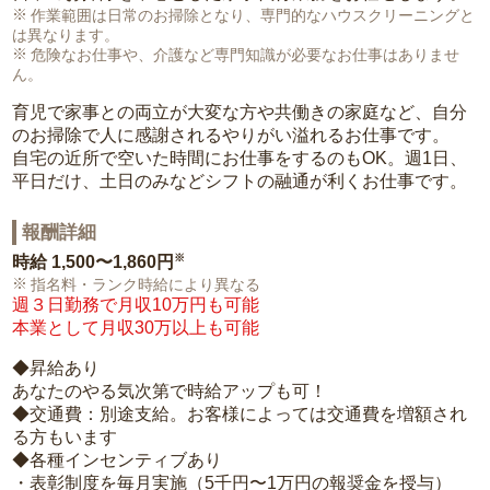
作業範囲は日常のお掃除となり、専門的なハウスクリーニングと
は異なります。
危険なお仕事や、介護など専門知識が必要なお仕事はありませ
ん。
育児で家事との両立が大変な方や共働きの家庭など、自分
のお掃除で人に感謝されるやりがい溢れるお仕事です。
自宅の近所で空いた時間にお仕事をするのもOK。週1日、
平日だけ、土日のみなどシフトの融通が利くお仕事です。
報酬詳細
※
時給
1,500〜1,860円
指名料・ランク時給により異なる
週３日勤務で月収10万円も可能
本業として月収30万以上も可能
◆昇給あり
あなたのやる気次第で時給アップも可！
◆交通費：別途支給。お客様によっては交通費を増額され
る方もいます
◆各種インセンティブあり
・表彰制度を毎月実施（5千円〜1万円の報奨金を授与）