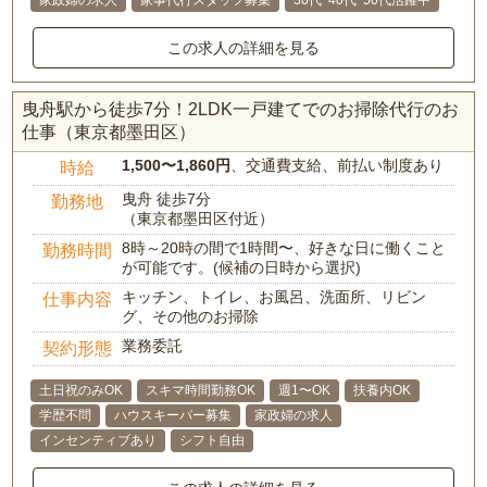
家政婦の求人
家事代行スタッフ募集
30代･40代･50代活躍中
この求人の詳細を見る
曳舟駅から徒歩7分！2LDK一戸建てでのお掃除代行のお
仕事（東京都墨田区）
1,500〜1,860円
、交通費支給、前払い制度あり
時給
曳舟 徒歩7分
勤務地
（東京都墨田区付近）
8時～20時の間で1時間〜、好きな日に働くこと
勤務時間
が可能です。(候補の日時から選択)
キッチン、トイレ、お風呂、洗面所、リビン
仕事内容
グ、その他のお掃除
業務委託
契約形態
土日祝のみOK
スキマ時間勤務OK
週1〜OK
扶養内OK
学歴不問
ハウスキーパー募集
家政婦の求人
インセンティブあり
シフト自由