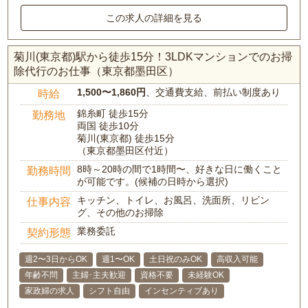
この求人の詳細を見る
菊川(東京都)駅から徒歩15分！3LDKマンションでのお掃
除代行のお仕事（東京都墨田区）
1,500〜1,860円
、交通費支給、前払い制度あり
時給
錦糸町 徒歩15分
勤務地
両国 徒歩10分
菊川(東京都) 徒歩15分
（東京都墨田区付近）
8時～20時の間で1時間〜、好きな日に働くこと
勤務時間
が可能です。(候補の日時から選択)
キッチン、トイレ、お風呂、洗面所、リビン
仕事内容
グ、その他のお掃除
業務委託
契約形態
週2〜3日からOK
週1〜OK
土日祝のみOK
高収入可能
年齢不問
主婦･主夫歓迎
資格不要
未経験OK
家政婦の求人
シフト自由
インセンティブあり