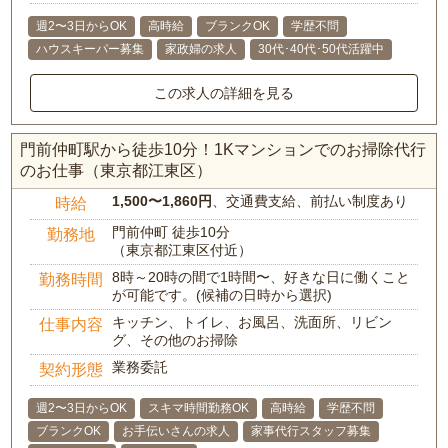
週2〜3日からOK
高時給
ブランクOK
学歴不問
ハウスキーパー募集
家政婦の求人
30代･40代･50代活躍中
この求人の詳細を見る
門前仲町駅から徒歩10分！1Kマンションでのお掃除代行
のお仕事（東京都江東区）
1,500〜1,860円
、交通費支給、前払い制度あり
時給
門前仲町 徒歩10分
勤務地
（東京都江東区付近）
8時～20時の間で1時間〜、好きな日に働くこと
勤務時間
が可能です。(候補の日時から選択)
キッチン、トイレ、お風呂、洗面所、リビン
仕事内容
グ、その他のお掃除
業務委託
契約形態
週2〜3日からOK
スキマ時間勤務OK
高時給
学歴不問
ブランクOK
お手伝いさんの求人
家事代行スタッフ募集