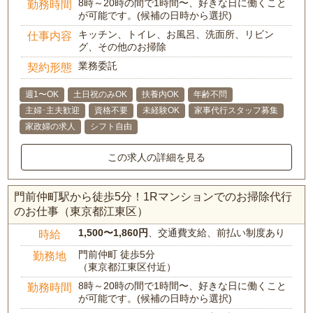
8時～20時の間で1時間〜、好きな日に働くこと
勤務時間
が可能です。(候補の日時から選択)
キッチン、トイレ、お風呂、洗面所、リビン
仕事内容
グ、その他のお掃除
業務委託
契約形態
週1〜OK
土日祝のみOK
扶養内OK
年齢不問
主婦･主夫歓迎
資格不要
未経験OK
家事代行スタッフ募集
家政婦の求人
シフト自由
この求人の詳細を見る
門前仲町駅から徒歩5分！1Rマンションでのお掃除代行
のお仕事（東京都江東区）
1,500〜1,860円
、交通費支給、前払い制度あり
時給
門前仲町 徒歩5分
勤務地
（東京都江東区付近）
8時～20時の間で1時間〜、好きな日に働くこと
勤務時間
が可能です。(候補の日時から選択)