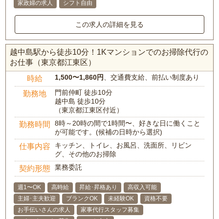
家政婦の求人
シフト自由
この求人の詳細を見る
越中島駅から徒歩10分！1Kマンションでのお掃除代行の
お仕事（東京都江東区）
1,500〜1,860円
、交通費支給、前払い制度あり
時給
門前仲町 徒歩10分
勤務地
越中島 徒歩10分
（東京都江東区付近）
8時～20時の間で1時間〜、好きな日に働くこと
勤務時間
が可能です。(候補の日時から選択)
キッチン、トイレ、お風呂、洗面所、リビン
仕事内容
グ、その他のお掃除
業務委託
契約形態
週1〜OK
高時給
昇給･昇格あり
高収入可能
主婦･主夫歓迎
ブランクOK
未経験OK
資格不要
お手伝いさんの求人
家事代行スタッフ募集