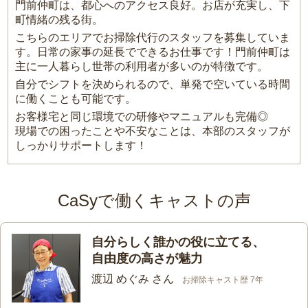
門前仲町は、都心へのアクセス良好。お店が充実し、下
町情緒の残る街。
こちらのエリアでお掃除代行のスタッフを募集していま
す。日常の家事の延長でできるお仕事です！門前仲町は
主に一人暮らし世帯の利用者が多いのが特徴です。
自分でシフトを決められるので、単発で空いている時間
に働くことも可能です。
お客様宅と同じ環境での研修やマニュアルも完備◎
現場での困ったことや不安なことは、本部のスタッフが
しっかりサポートします！
CaSyで働くキャストの声
自分らしく誰かの役に立てる、
自由度の高さが魅力
渡辺 めぐみ さん
お掃除キャスト歴 7年