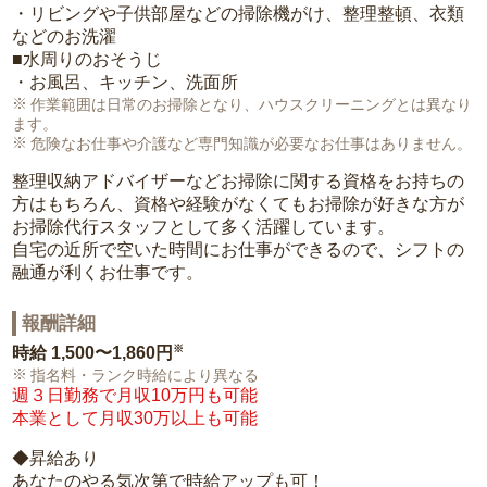
・リビングや子供部屋などの掃除機がけ、整理整頓、衣類
などのお洗濯
■水周りのおそうじ
・お風呂、キッチン、洗面所
作業範囲は日常のお掃除となり、ハウスクリーニングとは異なり
ます。
危険なお仕事や介護など専門知識が必要なお仕事はありません。
整理収納アドバイザーなどお掃除に関する資格をお持ちの
方はもちろん、資格や経験がなくてもお掃除が好きな方が
お掃除代行スタッフとして多く活躍しています。
自宅の近所で空いた時間にお仕事ができるので、シフトの
融通が利くお仕事です。
報酬詳細
※
時給
1,500〜1,860円
指名料・ランク時給により異なる
週３日勤務で月収10万円も可能
本業として月収30万以上も可能
◆昇給あり
あなたのやる気次第で時給アップも可！