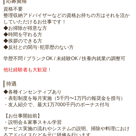
応募資格
資格不要
整理収納アドバイザーなどの資格お持ちの方はそれを活か
していただけるお仕事です！
◆お掃除が得意な方
◆時間を守れる方
◆挨拶のできる方
◆反社との関与･犯罪歴のない方
学歴不問 / ブランクOK / 未経験OK / 扶養内就業の調整可
他社経験者も大歓迎！
待遇
◆各種インセンティブあり
・表彰制度を毎月実施（5千円〜1万円の報奨金を授与）
・友人紹介で、最大1万7000千円のボーナス付与
【お仕事開始前】
・説明会＆家事スキル学習
サービス実施の流れやシステムの説明、掃除や料理におけ
るアドバイスなどを元に研修を行います。