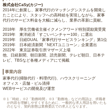
株式会社CaSy(カジー)
2014年に創業し、家事代行のマッチングシステムを開発し
たことにより、スタッフへの高時給を実現しながら、家事
代行のサービス料金を大幅に減らし、業界の革新に貢献。
2018年 厚生労働省主催イクメンアワード特別奨励賞受賞
2019年 東洋経済「すごいベンチャー100」に選出
2019年 日経DUAL「家事代行サービスランキング」第1位
2019年 日本経済新聞「NEXTユニコーン」企業選出
2022年 東京証券取引所マザーズ上場
他、日経新聞、朝日新聞、読売新聞、テレビ朝日、日本テ
レビ、TBSなど各種メディアにて掲載
事業内容
家事代行(掃除代行・料理代行)、ハウスクリーニング
オフィス・店舗・ビル清掃
WEBサービスの開発及び運営
1「時給」※2「勤務時間」※3「勤務地」などの用語は、求職者
が内容を理解しやすくするために、一般的な求人用語を用いたも
のとなり、契約形態は業務委託での求人となります。