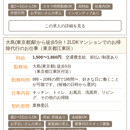
週2〜3日からOK
スキマ時間勤務OK
高時給
扶養内OK
学歴不問
お手伝いさんの求人
インセンティブあり
この求人の詳細を見る
大島(東京都)駅から徒歩5分！2LDKマンションでのお掃
除代行のお仕事（東京都江東区）
1,500〜1,860円
、交通費支給、前払い制度あり
時給
大島(東京都) 徒歩5分
勤務地
（東京都江東区付近）
8時～20時の間で1時間〜、好きな日に働くこと
勤務時間
が可能です。(候補の日時から選択)
キッチン、トイレ、お風呂、洗面所、リビン
仕事内容
グ、その他のお掃除
業務委託
契約形態
週2〜3日からOK
昇給･昇格あり
未経験OK
お手伝いさんの求人
家政婦の求人
家事代行スタッフ募集