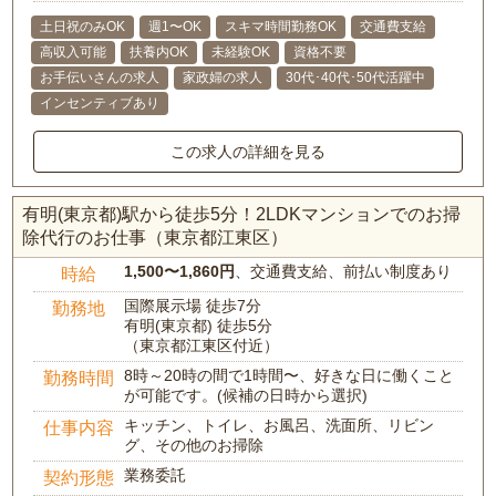
土日祝のみOK
週1〜OK
スキマ時間勤務OK
交通費支給
高収入可能
扶養内OK
未経験OK
資格不要
お手伝いさんの求人
家政婦の求人
30代･40代･50代活躍中
インセンティブあり
この求人の詳細を見る
有明(東京都)駅から徒歩5分！2LDKマンションでのお掃
除代行のお仕事（東京都江東区）
1,500〜1,860円
、交通費支給、前払い制度あり
時給
国際展示場 徒歩7分
勤務地
有明(東京都) 徒歩5分
（東京都江東区付近）
8時～20時の間で1時間〜、好きな日に働くこと
勤務時間
が可能です。(候補の日時から選択)
キッチン、トイレ、お風呂、洗面所、リビン
仕事内容
グ、その他のお掃除
業務委託
契約形態