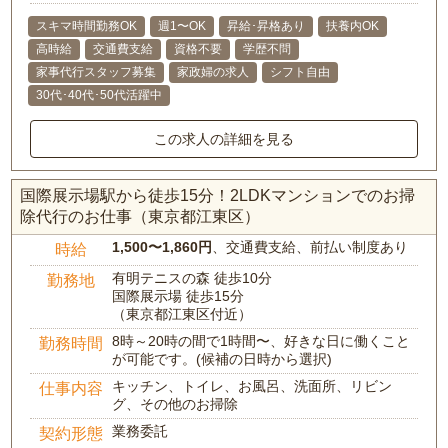
スキマ時間勤務OK
週1〜OK
昇給･昇格あり
扶養内OK
高時給
交通費支給
資格不要
学歴不問
家事代行スタッフ募集
家政婦の求人
シフト自由
30代･40代･50代活躍中
この求人の詳細を見る
国際展示場駅から徒歩15分！2LDKマンションでのお掃
除代行のお仕事（東京都江東区）
1,500〜1,860円
、交通費支給、前払い制度あり
時給
有明テニスの森 徒歩10分
勤務地
国際展示場 徒歩15分
（東京都江東区付近）
8時～20時の間で1時間〜、好きな日に働くこと
勤務時間
が可能です。(候補の日時から選択)
キッチン、トイレ、お風呂、洗面所、リビン
仕事内容
グ、その他のお掃除
業務委託
契約形態