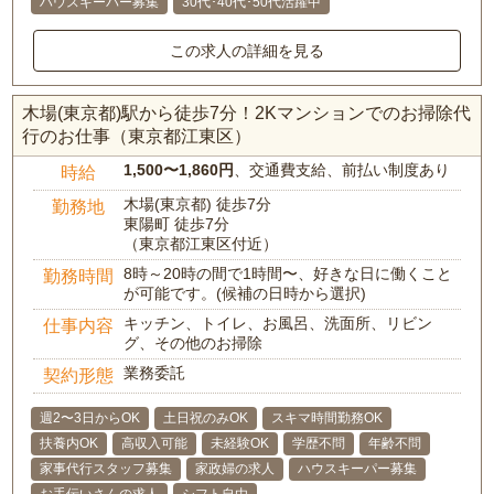
ハウスキーパー募集
30代･40代･50代活躍中
この求人の詳細を見る
木場(東京都)駅から徒歩7分！2Kマンションでのお掃除代
行のお仕事（東京都江東区）
1,500〜1,860円
、交通費支給、前払い制度あり
時給
木場(東京都) 徒歩7分
勤務地
東陽町 徒歩7分
（東京都江東区付近）
8時～20時の間で1時間〜、好きな日に働くこと
勤務時間
が可能です。(候補の日時から選択)
キッチン、トイレ、お風呂、洗面所、リビン
仕事内容
グ、その他のお掃除
業務委託
契約形態
週2〜3日からOK
土日祝のみOK
スキマ時間勤務OK
扶養内OK
高収入可能
未経験OK
学歴不問
年齢不問
家事代行スタッフ募集
家政婦の求人
ハウスキーパー募集