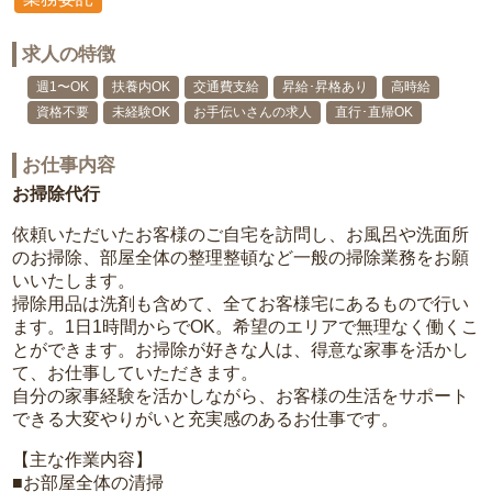
求人の特徴
週1〜OK
扶養内OK
交通費支給
昇給･昇格あり
高時給
資格不要
未経験OK
お手伝いさんの求人
直行･直帰OK
お仕事内容
お掃除代行
依頼いただいたお客様のご自宅を訪問し、お風呂や洗面所
のお掃除、部屋全体の整理整頓など一般の掃除業務をお願
いいたします。
掃除用品は洗剤も含めて、全てお客様宅にあるもので行い
ます。1日1時間からでOK。希望のエリアで無理なく働くこ
とができます。お掃除が好きな人は、得意な家事を活かし
て、お仕事していただきます。
自分の家事経験を活かしながら、お客様の生活をサポート
できる大変やりがいと充実感のあるお仕事です。
【主な作業内容】
■お部屋全体の清掃