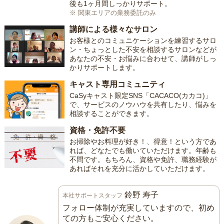
後も1ヶ月間しっかりサポート。
※ 関東エリアの業務委託のみ
講師による様々なサロン
お客様とのコミュニケーションを練習するサロ
ン・ちょっとした不安を相談するサロンなどが
あなたの不安・お悩みに合わせて、講師がしっ
かりサポートします。
キャスト専用コミュニティ
CaSyキャスト限定SNS「CACACO(カカコ)」
で、サービスのノウハウを共有したり、悩みを
相談することができます。
資格・免許不要
お掃除やお料理が好き！、得意！という方であ
れば、どなたでも働いていただけます。年齢も
不問です。もちろん、資格や免許、職務経験が
あればそれを充分に活かしていただけます。
鈴野 寿子
本社サポートスタッフ
フォロー体制が充実していますので、初め
ての方もご安心ください。