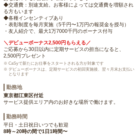
◆交通費：別途支給。お客様によっては交通費を増額され
る方もいます
◆各種インセンティブあり
・表彰制度を毎月実施（5千円〜1万円の報奨金を授与）
・友人紹介で、最大1万7000千円のボーナス付与
＼デビューボーナス2,500円もらえる／
ご応募から30日以内に定期サービスの担当になると、
2,500円プレゼント
CaSyで新たにお仕事をスタートされる方が対象です
デビューボーナスは、定期サービスの初回実施後、翌々月末お支払い
となります
勤務地
東京都江東区付近
サービス提供エリア内のお好きな場所で働けます。
勤務時間
平日・土日祝日いつでも歓迎
8時～20時の間で1日1時間〜