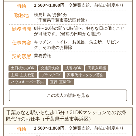
1,500〜1,860円
、交通費支給、前払い制度あり
時給
検見川浜 徒歩1分
勤務地
（千葉県千葉市美浜区付近）
8時～20時の間で1時間〜、好きな日に働くこと
勤務時間
が可能です。(候補の日時から選択)
キッチン、トイレ、お風呂、洗面所、リビン
仕事内容
グ、その他のお掃除
業務委託
契約形態
土日祝のみOK
交通費支給
扶養内OK
高収入可能
主婦･主夫歓迎
ブランクOK
家事代行スタッフ募集
ハウスキーパー募集
直行･直帰OK
この求人の詳細を見る
千葉みなと駅から徒歩15分！3LDKマンションでのお掃
除代行のお仕事（千葉県千葉市美浜区）
1,500〜1,860円
、交通費支給、前払い制度あり
時給