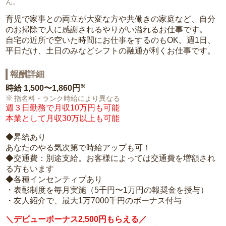
ん。
育児で家事との両立が大変な方や共働きの家庭など、自分
のお掃除で人に感謝されるやりがい溢れるお仕事です。
自宅の近所で空いた時間にお仕事をするのもOK。週1日、
平日だけ、土日のみなどシフトの融通が利くお仕事です。
報酬詳細
※
時給
1,500〜1,860円
指名料・ランク時給により異なる
週３日勤務で月収10万円も可能
本業として月収30万以上も可能
◆昇給あり
あなたのやる気次第で時給アップも可！
◆交通費：別途支給。お客様によっては交通費を増額され
る方もいます
◆各種インセンティブあり
・表彰制度を毎月実施（5千円〜1万円の報奨金を授与）
・友人紹介で、最大1万7000千円のボーナス付与
＼デビューボーナス2,500円もらえる／