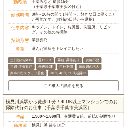
千葉みなと 徒歩15分
勤務地
（千葉県千葉市美浜区付近）
8時～20時の間で1時間〜、好きな日に働くこと
勤務時間
が可能です。(候補の日時から選択)
キッチン、トイレ、お風呂、洗面所、リビン
仕事内容
グ、その他のお掃除
業務委託
契約形態
選んだ箇所をキレイにしたい
希望
土日祝のみOK
週1〜OK
昇給･昇格あり
資格不要
主婦･主夫歓迎
未経験OK
年齢不問
家政婦の求人
家事代行スタッフ募集
30代･40代･50代活躍中
この求人の詳細を見る
検見川浜駅から徒歩10分！4LDK以上マンションでのお
掃除代行のお仕事（千葉県千葉市美浜区）
1,500〜1,860円
、交通費支給、前払い制度あり
時給
検見川浜 徒歩10分
勤務地