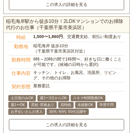
この求人の詳細を見る
稲毛海岸駅から徒歩10分！2LDKマンションでのお掃除
代行のお仕事（千葉県千葉市美浜区）
1,500〜1,860円
、交通費支給、前払い制度あり
時給
稲毛海岸 徒歩10分
勤務地
（千葉県千葉市美浜区付近）
8時～20時の間で1時間〜、好きな日に働くこと
勤務時間
が可能です。(候補の日時から選択)
キッチン、トイレ、お風呂、洗面所、リビン
仕事内容
グ、その他のお掃除
業務委託
契約形態
土日祝のみOK
週2〜3日からOK
スキマ時間勤務OK
週1〜OK
昇給･昇格あり
高時給
未経験OK
学歴不問
お手伝いさんの求人
30代･40代･50代活躍中
この求人の詳細を見る