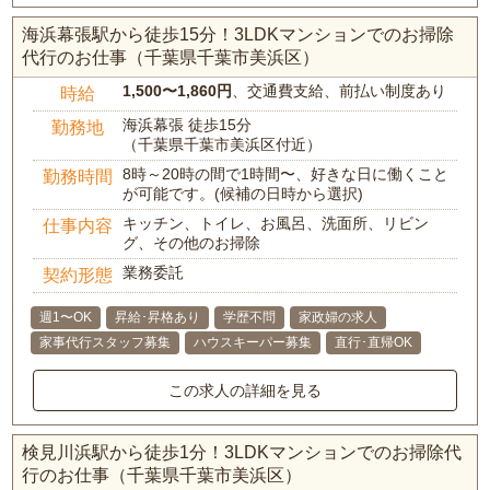
海浜幕張駅から徒歩15分！3LDKマンションでのお掃除
代行のお仕事（千葉県千葉市美浜区）
1,500〜1,860円
、交通費支給、前払い制度あり
時給
海浜幕張 徒歩15分
勤務地
（千葉県千葉市美浜区付近）
8時～20時の間で1時間〜、好きな日に働くこと
勤務時間
が可能です。(候補の日時から選択)
キッチン、トイレ、お風呂、洗面所、リビン
仕事内容
グ、その他のお掃除
業務委託
契約形態
週1〜OK
昇給･昇格あり
学歴不問
家政婦の求人
家事代行スタッフ募集
ハウスキーパー募集
直行･直帰OK
この求人の詳細を見る
検見川浜駅から徒歩1分！3LDKマンションでのお掃除代
行のお仕事（千葉県千葉市美浜区）