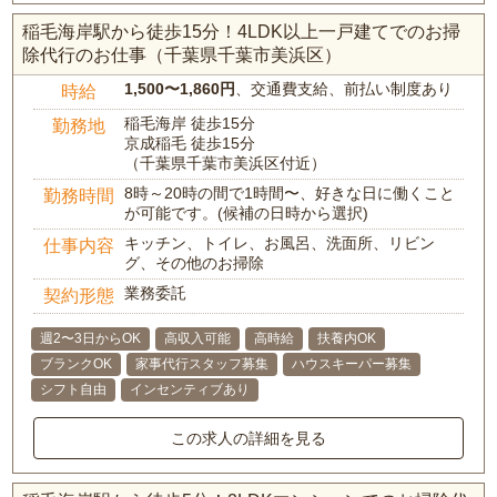
稲毛海岸駅から徒歩15分！4LDK以上一戸建てでのお掃
除代行のお仕事（千葉県千葉市美浜区）
1,500〜1,860円
、交通費支給、前払い制度あり
時給
稲毛海岸 徒歩15分
勤務地
京成稲毛 徒歩15分
（千葉県千葉市美浜区付近）
8時～20時の間で1時間〜、好きな日に働くこと
勤務時間
が可能です。(候補の日時から選択)
キッチン、トイレ、お風呂、洗面所、リビン
仕事内容
グ、その他のお掃除
業務委託
契約形態
週2〜3日からOK
高収入可能
高時給
扶養内OK
ブランクOK
家事代行スタッフ募集
ハウスキーパー募集
シフト自由
インセンティブあり
この求人の詳細を見る