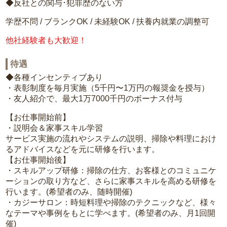
◆反社との関与･犯罪歴のない方
学歴不問 / ブランクOK / 未経験OK / 扶養内就業の調整可
他社経験者も大歓迎！
待遇
◆各種インセンティブあり
・表彰制度を毎月実施（5千円〜1万円の報奨金を授与）
・友人紹介で、最大1万7000千円のボーナス付与
【お仕事開始前】
・説明会＆家事スキル学習
サービス実施の流れやシステムの説明、掃除や料理におけ
るアドバイスなどを元に研修を行います。
【お仕事開始後】
・スキルアップ研修：掃除の仕方、お客様とのコミュニケ
ーションの取り方など、さらに家事スキルを高める研修を
行います。(希望者のみ、随時開催)
・カジーサロン：時短料理や掃除のテクニックなど、様々
なテーマや事例をもとに学べます。(希望者のみ、月1回開
催)