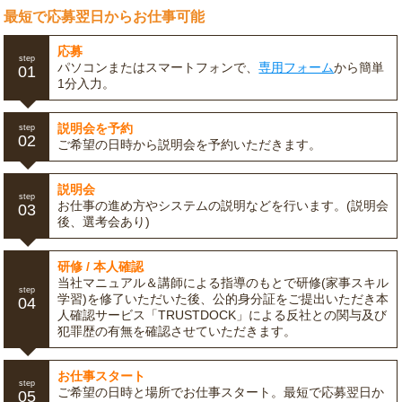
最短で応募翌日からお仕事可能
応募
step
パソコンまたはスマートフォンで、
専用フォーム
から簡単
01
1分入力。
説明会を予約
step
02
ご希望の日時から説明会を予約いただきます。
説明会
step
お仕事の進め方やシステムの説明などを行います。(説明会
03
後、選考会あり)
研修 / 本人確認
当社マニュアル＆講師による指導のもとで研修(家事スキル
step
学習)を修了いただいた後、公的身分証をご提出いただき本
04
人確認サービス「TRUSTDOCK」による反社との関与及び
犯罪歴の有無を確認させていただきます。
お仕事スタート
step
ご希望の日時と場所でお仕事スタート。最短で応募翌日か
05