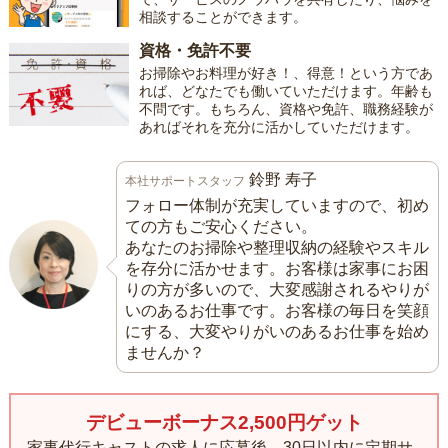
相談することができます。
資格・免許不要
お掃除やお料理が好き！、得意！という方であ
れば、どなたでも働いていただけます。年齢も
不問です。もちろん、資格や免許、職務経験が
あればそれを充分に活かしていただけます。
鈴野 寿子
本社サポートスタッフ
フォロー体制が充実していますので、初め
ての方もご安心ください。
あなたのお掃除や整理収納の経験やスキル
を存分に活かせます。お客様は家事にお困
りの方が多いので、大変感謝されるやりが
いのあるお仕事です。お客様の毎日を笑顔
にする、大変やりがいのあるお仕事を始め
ませんか？
デビューボーナス2,500円ゲット
家事代行キャストの求人に応募後、30日以内に定期サ