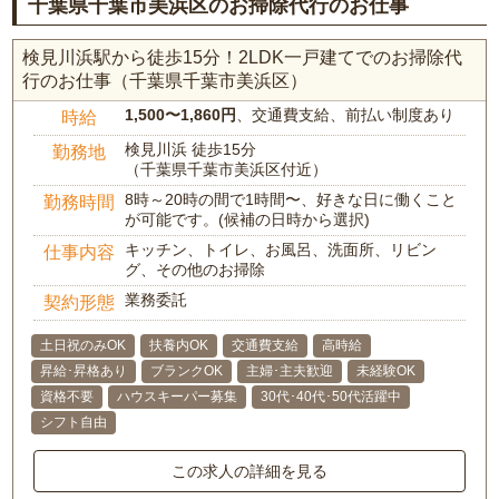
千葉県千葉市美浜区のお掃除代行のお仕事
検見川浜駅から徒歩15分！2LDK一戸建てでのお掃除代
行のお仕事（千葉県千葉市美浜区）
1,500〜1,860円
、交通費支給、前払い制度あり
時給
検見川浜 徒歩15分
勤務地
（千葉県千葉市美浜区付近）
8時～20時の間で1時間〜、好きな日に働くこと
勤務時間
が可能です。(候補の日時から選択)
キッチン、トイレ、お風呂、洗面所、リビン
仕事内容
グ、その他のお掃除
業務委託
契約形態
土日祝のみOK
扶養内OK
交通費支給
高時給
昇給･昇格あり
ブランクOK
主婦･主夫歓迎
未経験OK
資格不要
ハウスキーパー募集
30代･40代･50代活躍中
シフト自由
この求人の詳細を見る