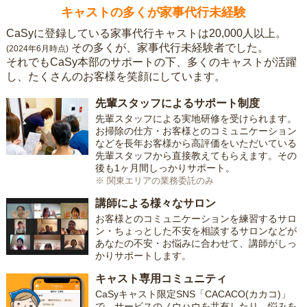
キャストの多くが家事代行未経験
CaSyに登録している家事代行キャストは20,000人以上。
その多くが、家事代行未経験者でした。
(2024年6月時点)
それでもCaSy本部のサポートの下、多くのキャストが活躍
し、たくさんのお客様を笑顔にしています。
先輩スタッフによるサポート制度
先輩スタッフによる実地研修を受けられます。
お掃除の仕方・お客様とのコミュニケーション
などを長年お客様から高評価をいただいている
先輩スタッフから直接教えてもらえます。その
後も1ヶ月間しっかりサポート。
※ 関東エリアの業務委託のみ
講師による様々なサロン
お客様とのコミュニケーションを練習するサロ
ン・ちょっとした不安を相談するサロンなどが
あなたの不安・お悩みに合わせて、講師がしっ
かりサポートします。
キャスト専用コミュニティ
CaSyキャスト限定SNS「CACACO(カカコ)」
で、サービスのノウハウを共有したり、悩みを