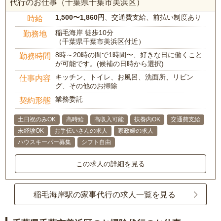
代行のお仕事（千葉県千葉市美浜区）
1,500〜1,860円
、交通費支給、前払い制度あり
時給
稲毛海岸 徒歩10分
勤務地
（千葉県千葉市美浜区付近）
8時～20時の間で1時間〜、好きな日に働くこと
勤務時間
が可能です。(候補の日時から選択)
キッチン、トイレ、お風呂、洗面所、リビン
仕事内容
グ、その他のお掃除
業務委託
契約形態
土日祝のみOK
高時給
高収入可能
扶養内OK
交通費支給
未経験OK
お手伝いさんの求人
家政婦の求人
ハウスキーパー募集
シフト自由
この求人の詳細を見る
稲毛海岸駅の家事代行の求人一覧を見る