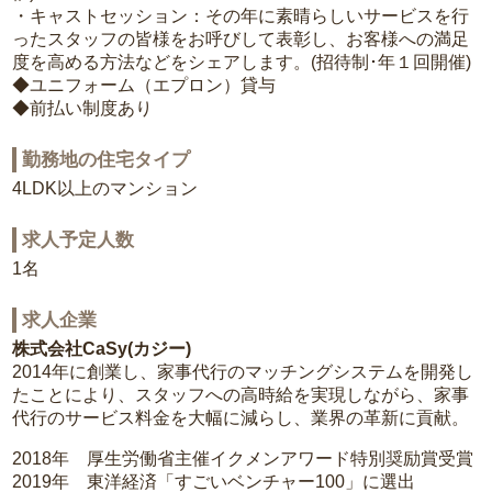
・キャストセッション：その年に素晴らしいサービスを行
ったスタッフの皆様をお呼びして表彰し、お客様への満足
度を高める方法などをシェアします。(招待制･年１回開催)
◆ユニフォーム（エプロン）貸与
◆前払い制度あり
勤務地の住宅タイプ
4LDK以上のマンション
求人予定人数
1名
求人企業
株式会社CaSy(カジー)
2014年に創業し、家事代行のマッチングシステムを開発し
たことにより、スタッフへの高時給を実現しながら、家事
代行のサービス料金を大幅に減らし、業界の革新に貢献。
2018年 厚生労働省主催イクメンアワード特別奨励賞受賞
2019年 東洋経済「すごいベンチャー100」に選出