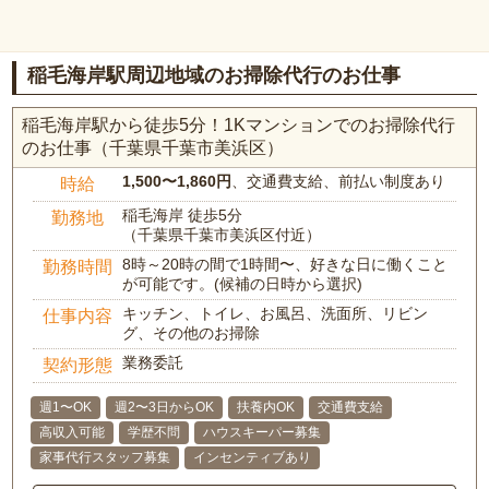
稲毛海岸駅周辺地域のお掃除代行のお仕事
稲毛海岸駅から徒歩5分！1Kマンションでのお掃除代行
のお仕事（千葉県千葉市美浜区）
1,500〜1,860円
、交通費支給、前払い制度あり
時給
稲毛海岸 徒歩5分
勤務地
（千葉県千葉市美浜区付近）
8時～20時の間で1時間〜、好きな日に働くこと
勤務時間
が可能です。(候補の日時から選択)
キッチン、トイレ、お風呂、洗面所、リビン
仕事内容
グ、その他のお掃除
業務委託
契約形態
週1〜OK
週2〜3日からOK
扶養内OK
交通費支給
高収入可能
学歴不問
ハウスキーパー募集
家事代行スタッフ募集
インセンティブあり