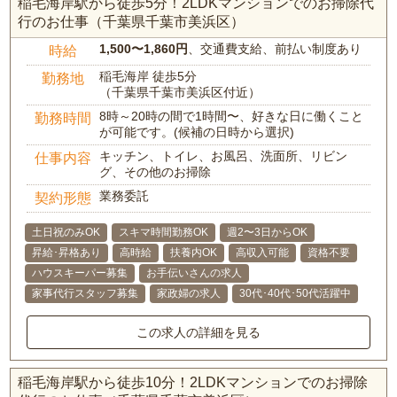
稲毛海岸駅から徒歩5分！2LDKマンションでのお掃除代
行のお仕事（千葉県千葉市美浜区）
1,500〜1,860円
、交通費支給、前払い制度あり
時給
稲毛海岸 徒歩5分
勤務地
（千葉県千葉市美浜区付近）
8時～20時の間で1時間〜、好きな日に働くこと
勤務時間
が可能です。(候補の日時から選択)
キッチン、トイレ、お風呂、洗面所、リビン
仕事内容
グ、その他のお掃除
業務委託
契約形態
土日祝のみOK
スキマ時間勤務OK
週2〜3日からOK
昇給･昇格あり
高時給
扶養内OK
高収入可能
資格不要
ハウスキーパー募集
お手伝いさんの求人
家事代行スタッフ募集
家政婦の求人
30代･40代･50代活躍中
この求人の詳細を見る
稲毛海岸駅から徒歩10分！2LDKマンションでのお掃除