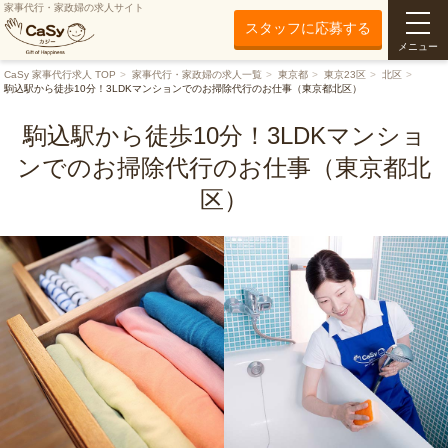
家事代行・家政婦の求人サイト
スタッフに応募する
メニュー
CaSy 家事代行求人 TOP
家事代行・家政婦の求人一覧
東京都
東京23区
北区
駒込駅から徒歩10分！3LDKマンションでのお掃除代行のお仕事（東京都北区）
駒込駅から徒歩10分！3LDKマンショ
ンでのお掃除代行のお仕事（東京都北
区）