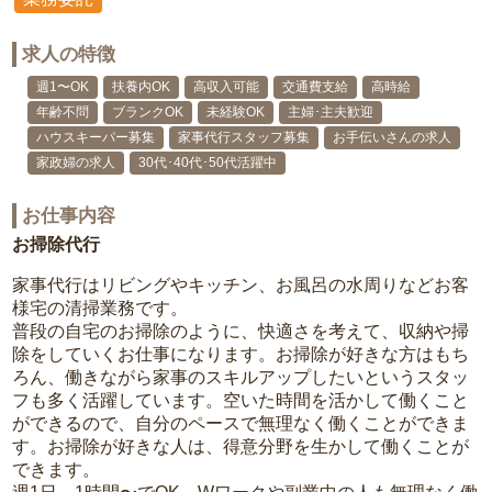
求人の特徴
週1〜OK
扶養内OK
高収入可能
交通費支給
高時給
年齢不問
ブランクOK
未経験OK
主婦･主夫歓迎
ハウスキーパー募集
家事代行スタッフ募集
お手伝いさんの求人
家政婦の求人
30代･40代･50代活躍中
お仕事内容
お掃除代行
家事代行はリビングやキッチン、お風呂の水周りなどお客
様宅の清掃業務です。
普段の自宅のお掃除のように、快適さを考えて、収納や掃
除をしていくお仕事になります。お掃除が好きな方はもち
ろん、働きながら家事のスキルアップしたいというスタッ
フも多く活躍しています。空いた時間を活かして働くこと
ができるので、自分のペースで無理なく働くことができま
す。お掃除が好きな人は、得意分野を生かして働くことが
できます。