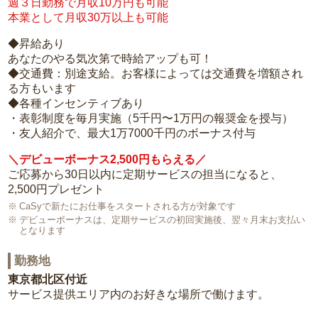
週３日勤務で月収10万円も可能
本業として月収30万以上も可能
◆昇給あり
あなたのやる気次第で時給アップも可！
◆交通費：別途支給。お客様によっては交通費を増額され
る方もいます
◆各種インセンティブあり
・表彰制度を毎月実施（5千円〜1万円の報奨金を授与）
・友人紹介で、最大1万7000千円のボーナス付与
＼デビューボーナス2,500円もらえる／
ご応募から30日以内に定期サービスの担当になると、
2,500円プレゼント
CaSyで新たにお仕事をスタートされる方が対象です
デビューボーナスは、定期サービスの初回実施後、翌々月末お支払い
となります
勤務地
東京都北区付近
サービス提供エリア内のお好きな場所で働けます。