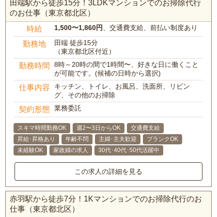
田端駅から徒歩15分！3LDKマンションでのお掃除代行
のお仕事（東京都北区）
1,500〜1,860円
、交通費支給、前払い制度あり
時給
田端 徒歩15分
勤務地
（東京都北区付近）
8時～20時の間で1時間〜、好きな日に働くこと
勤務時間
が可能です。(候補の日時から選択)
キッチン、トイレ、お風呂、洗面所、リビン
仕事内容
グ、その他のお掃除
業務委託
契約形態
スキマ時間勤務OK
週2〜3日からOK
交通費支給
昇給･昇格あり
年齢不問
主婦･主夫歓迎
ブランクOK
未経験OK
家政婦の求人
30代･40代･50代活躍中
この求人の詳細を見る
赤羽駅から徒歩7分！1Kマンションでのお掃除代行のお
仕事（東京都北区）