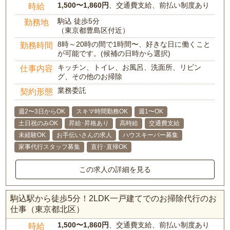
1,500〜1,860円
、交通費支給、前払い制度あり
時給
駒込 徒歩5分
勤務地
（東京都豊島区付近）
8時～20時の間で1時間〜、好きな日に働くこと
勤務時間
が可能です。(候補の日時から選択)
キッチン、トイレ、お風呂、洗面所、リビン
仕事内容
グ、その他のお掃除
業務委託
契約形態
週2〜3日からOK
スキマ時間勤務OK
週1〜OK
土日祝のみOK
昇給･昇格あり
高時給
交通費支給
未経験OK
お手伝いさんの求人
ハウスキーパー募集
家事代行スタッフ募集
直行･直帰OK
この求人の詳細を見る
駒込駅から徒歩5分！2LDK一戸建てでのお掃除代行のお
仕事（東京都北区）
1,500〜1,860円
、交通費支給、前払い制度あり
時給