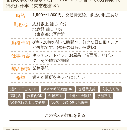
行のお仕事（東京都北区）
1,500〜1,860円
、交通費支給、前払い制度あり
時給
志村坂上 徒歩10分
勤務地
北赤羽 徒歩10分
（東京都北区付近）
8時～20時の間で1時間〜、好きな日に働くこと
勤務時間
が可能です。(候補の日時から選択)
キッチン、トイレ、お風呂、洗面所、リビン
仕事内容
グ、その他のお掃除
業務委託
契約形態
選んだ箇所をキレイにしたい
希望
週2〜3日からOK
スキマ時間勤務OK
交通費支給
高収入可能
高時給
扶養内OK
年齢不問
主婦･主夫歓迎
学歴不問
家事代行スタッフ募集
30代･40代･50代活躍中
この求人の詳細を見る