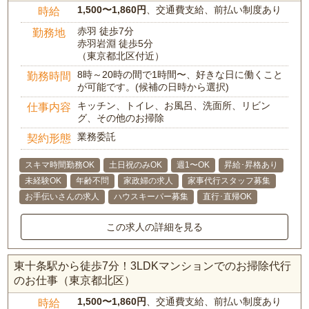
1,500〜1,860円
、交通費支給、前払い制度あり
時給
赤羽 徒歩7分
勤務地
赤羽岩淵 徒歩5分
（東京都北区付近）
8時～20時の間で1時間〜、好きな日に働くこと
勤務時間
が可能です。(候補の日時から選択)
キッチン、トイレ、お風呂、洗面所、リビン
仕事内容
グ、その他のお掃除
業務委託
契約形態
スキマ時間勤務OK
土日祝のみOK
週1〜OK
昇給･昇格あり
未経験OK
年齢不問
家政婦の求人
家事代行スタッフ募集
お手伝いさんの求人
ハウスキーパー募集
直行･直帰OK
この求人の詳細を見る
東十条駅から徒歩7分！3LDKマンションでのお掃除代行
のお仕事（東京都北区）
1,500〜1,860円
、交通費支給、前払い制度あり
時給