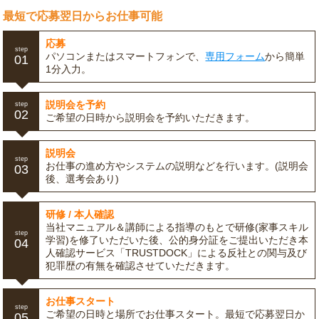
最短で応募翌日からお仕事可能
応募
step
パソコンまたはスマートフォンで、
専用フォーム
から簡単
01
1分入力。
説明会を予約
step
02
ご希望の日時から説明会を予約いただきます。
説明会
step
お仕事の進め方やシステムの説明などを行います。(説明会
03
後、選考会あり)
研修 / 本人確認
当社マニュアル＆講師による指導のもとで研修(家事スキル
step
学習)を修了いただいた後、公的身分証をご提出いただき本
04
人確認サービス「TRUSTDOCK」による反社との関与及び
犯罪歴の有無を確認させていただきます。
お仕事スタート
step
ご希望の日時と場所でお仕事スタート。最短で応募翌日か
05