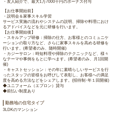
・友人紹介で、最大1万7000千円のボーナス付与
【お仕事開始前】
・説明会＆家事スキル学習
サービス実施の流れやシステムの説明、掃除や料理におけ
るアドバイスなどを元に研修を行います。
【お仕事開始後】
・スキルアップ研修：掃除の仕方、お客様とのコミュニケ
ーションの取り方など、さらに家事スキルを高める研修を
行います。(希望者のみ、随時開催)
・カジーサロン：時短料理や掃除のテクニックなど、様々
なテーマや事例をもとに学べます。(希望者のみ、月1回開
催)
・キャストセッション：その年に素晴らしいサービスを行
ったスタッフの皆様をお呼びして表彰し、お客様への満足
度を高める方法などをシェアします。(招待制･年１回開催)
◆ユニフォーム（エプロン）貸与
◆前払い制度あり
勤務地の住宅タイプ
3LDKのマンション