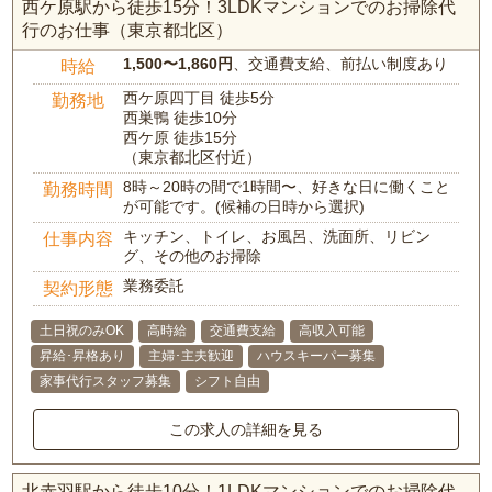
西ケ原駅から徒歩15分！3LDKマンションでのお掃除代
行のお仕事（東京都北区）
1,500〜1,860円
、交通費支給、前払い制度あり
時給
西ケ原四丁目 徒歩5分
勤務地
西巣鴨 徒歩10分
西ケ原 徒歩15分
（東京都北区付近）
8時～20時の間で1時間〜、好きな日に働くこと
勤務時間
が可能です。(候補の日時から選択)
キッチン、トイレ、お風呂、洗面所、リビン
仕事内容
グ、その他のお掃除
業務委託
契約形態
土日祝のみOK
高時給
交通費支給
高収入可能
昇給･昇格あり
主婦･主夫歓迎
ハウスキーパー募集
家事代行スタッフ募集
シフト自由
この求人の詳細を見る
北赤羽駅から徒歩10分！1LDKマンションでのお掃除代