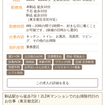
時給
本駒込 徒歩10分
勤務地
千石 徒歩10分
駒込 徒歩10分
（東京都文京区付近）
8時～20時の間で1時間〜、好きな日に働くこと
勤務時間
が可能です。(候補の日時から選択)
キッチン、トイレ、お風呂、洗面所、リビン
仕事内容
グ、その他のお掃除
業務委託
契約形態
週1〜OK
土日祝のみOK
交通費支給
昇給･昇格あり
扶養内OK
高時給
年齢不問
ブランクOK
主婦･主夫歓迎
学歴不問
お手伝いさんの求人
ハウスキーパー募集
シフト自由
この求人の詳細を見る
駒込駅から徒歩7分！2LDKマンションでのお掃除代行の
お仕事（東京都北区）