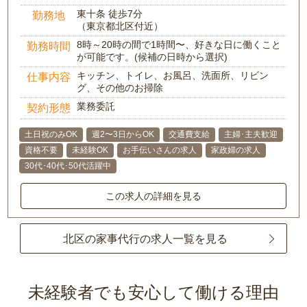
東十条 徒歩7分
勤務地
（東京都北区付近）
8時～20時の間で1時間〜、好きな日に働くこと
勤務時間
が可能です。(候補の日時から選択)
キッチン、トイレ、お風呂、洗面所、リビン
仕事内容
グ、その他のお掃除
業務委託
契約形態
土日祝のみOK
週2〜3日からOK
交通費支給
主婦･主夫歓迎
資格不要
未経験OK
お手伝いさんの求人
家政婦の求人
30代･40代･50代活躍中
この求人の詳細を見る
北区の家事代行の求人一覧を見る
未経験者でも安心して働ける理由