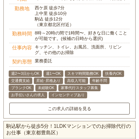
西ケ原 徒歩7分
勤務地
上中里 徒歩10分
駒込 徒歩12分
（東京都北区付近）
8時～20時の間で1時間〜、好きな日に働くこと
勤務時間
が可能です。(候補の日時から選択)
キッチン、トイレ、お風呂、洗面所、リビン
仕事内容
グ、その他のお掃除
業務委託
契約形態
週2〜3日からOK
週1〜OK
スキマ時間勤務OK
扶養内OK
交通費支給
昇給･昇格あり
高収入可能
年齢不問
ブランクOK
未経験OK
家事代行スタッフ募集
お手伝いさんの求人
インセンティブあり
この求人の詳細を見る
駒込駅から徒歩5分！1LDKマンションでのお掃除代行の
お仕事（東京都豊島区）