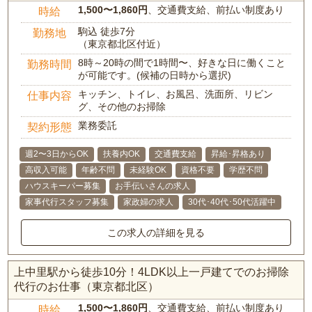
1,500〜1,860円
、交通費支給、前払い制度あり
時給
駒込 徒歩7分
勤務地
（東京都北区付近）
8時～20時の間で1時間〜、好きな日に働くこと
勤務時間
が可能です。(候補の日時から選択)
キッチン、トイレ、お風呂、洗面所、リビン
仕事内容
グ、その他のお掃除
業務委託
契約形態
週2〜3日からOK
扶養内OK
交通費支給
昇給･昇格あり
高収入可能
年齢不問
未経験OK
資格不要
学歴不問
ハウスキーパー募集
お手伝いさんの求人
家事代行スタッフ募集
家政婦の求人
30代･40代･50代活躍中
この求人の詳細を見る
上中里駅から徒歩10分！4LDK以上一戸建てでのお掃除
代行のお仕事（東京都北区）
1,500〜1,860円
、交通費支給、前払い制度あり
時給