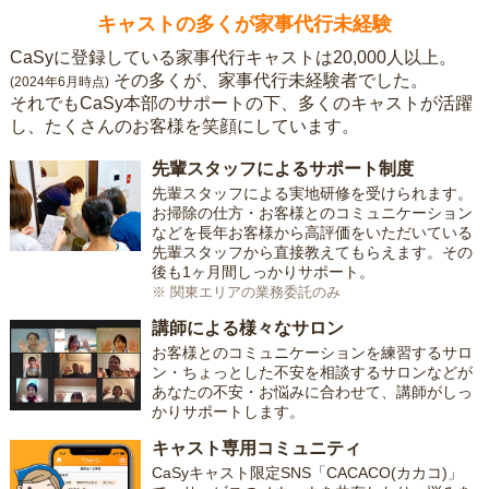
キャストの多くが家事代行未経験
CaSyに登録している家事代行キャストは20,000人以上。
その多くが、家事代行未経験者でした。
(2024年6月時点)
それでもCaSy本部のサポートの下、多くのキャストが活躍
し、たくさんのお客様を笑顔にしています。
先輩スタッフによるサポート制度
先輩スタッフによる実地研修を受けられます。
お掃除の仕方・お客様とのコミュニケーション
などを長年お客様から高評価をいただいている
先輩スタッフから直接教えてもらえます。その
後も1ヶ月間しっかりサポート。
※ 関東エリアの業務委託のみ
講師による様々なサロン
お客様とのコミュニケーションを練習するサロ
ン・ちょっとした不安を相談するサロンなどが
あなたの不安・お悩みに合わせて、講師がしっ
かりサポートします。
キャスト専用コミュニティ
CaSyキャスト限定SNS「CACACO(カカコ)」