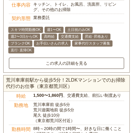
キッチン、トイレ、お風呂、洗面所、リビン
仕事内容
グ、その他のお掃除
業務委託
契約形態
スキマ時間勤務OK
週1〜OK
土日祝のみOK
週2〜3日からOK
高時給
交通費支給
昇給･昇格あり
ブランクOK
お手伝いさんの求人
家事代行スタッフ募集
直行･直帰OK
この求人の詳細を見る
荒川車庫前駅から徒歩5分！2LDKマンションでのお掃除
代行のお仕事（東京都荒川区）
1,500〜1,860円
、交通費支給、前払い制度あり
時給
荒川車庫前 徒歩5分
勤務地
荒川遊園地前 徒歩5分
尾久 徒歩10分
（東京都荒川区付近）
8時～20時の間で1時間〜、好きな日に働くこと
勤務時間