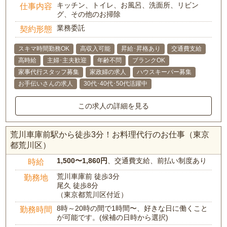
キッチン、トイレ、お風呂、洗面所、リビン
仕事内容
グ、その他のお掃除
業務委託
契約形態
スキマ時間勤務OK
高収入可能
昇給･昇格あり
交通費支給
高時給
主婦･主夫歓迎
年齢不問
ブランクOK
家事代行スタッフ募集
家政婦の求人
ハウスキーパー募集
お手伝いさんの求人
30代･40代･50代活躍中
この求人の詳細を見る
荒川車庫前駅から徒歩3分！お料理代行のお仕事（東京
都荒川区）
1,500〜1,860円
、交通費支給、前払い制度あり
時給
荒川車庫前 徒歩3分
勤務地
尾久 徒歩8分
（東京都荒川区付近）
8時～20時の間で1時間〜、好きな日に働くこと
勤務時間
が可能です。(候補の日時から選択)