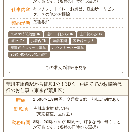
が可能です。(候補の日時から選択)
キッチン、トイレ、お風呂、洗面所、リビン
仕事内容
グ、その他のお掃除
業務委託
契約形態
スキマ時間勤務OK
週2〜3日からOK
土日祝のみOK
週1〜OK
扶養内OK
年齢不問
家政婦の求人
家事代行スタッフ募集
ハウスキーパー募集
30代･40代･50代活躍中
この求人の詳細を見る
荒川車庫前駅から徒歩1分！3DK一戸建てでのお掃除代
行のお仕事（東京都荒川区）
1,500〜1,860円
、交通費支給、前払い制度あり
時給
荒川車庫前 徒歩1分
勤務地
（東京都荒川区付近）
8時～20時の間で1時間〜、好きな日に働くこと
勤務時間
が可能です。(候補の日時から選択)