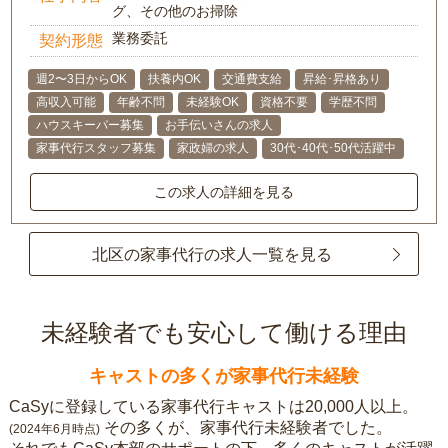
グ、その他のお掃除
業務委託
契約形態
週2〜3日からOK
扶養内OK
交通費支給
昇給･昇格あり
高収入可能
年齢不問
未経験OK
資格不要
学歴不問
ハウスキーパー募集
お手伝いさんの求人
家事代行スタッフ募集
家政婦の求人
30代･40代･50代活躍中
この求人の詳細を見る
北区の家事代行の求人一覧を見る
未経験者でも安心して働ける理由
キャストの多くが家事代行未経験
CaSyに登録している家事代行キャストは20,000人以上。
その多くが、家事代行未経験者でした。
(2024年6月時点)