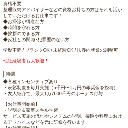
資格不要
整理収納アドバイザーなどの資格お持ちの方はそれを活か
していただけるお仕事です！
◆お掃除が得意な方
◆時間を守れる方
◆挨拶のできる方
◆反社との関与･犯罪歴のない方
学歴不問 / ブランクOK / 未経験OK / 扶養内就業の調整可
他社経験者も大歓迎！
待遇
◆各種インセンティブあり
・表彰制度を毎月実施（5千円〜1万円の報奨金を授与）
・友人紹介で、最大1万7000千円のボーナス付与
【お仕事開始前】
・説明会＆家事スキル学習
サービス実施の流れやシステムの説明、掃除や料理におけ
るアドバイスなどを元に研修を行います。