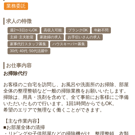
業務委託
求人の特徴
週2〜3日からOK
高収入可能
ブランクOK
年齢不問
主婦･主夫歓迎
家政婦の求人
お手伝いさんの求人
家事代行スタッフ募集
ハウスキーパー募集
30代･40代･50代活躍中
お仕事内容
お掃除代行
お客様のご自宅を訪問し、お風呂や洗面所のお掃除、部屋
全体の整理整頓など一般の掃除業務をお願いいたします。
掃除は、用具・洗剤を含めて、全て事前にお客様にご準備
いただいたもので行います。1回1時間からでもOK。
希望のエリアで無理なく働くことができます。
【主な作業内容】
■お部屋全体の清掃
・リビングや子供部屋などの掃除機がけ、整理整頓、衣類