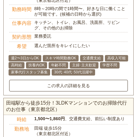
（東京都北区付近）
8時～20時の間で1時間〜、好きな日に働くこと
勤務時間
が可能です。(候補の日時から選択)
キッチン、トイレ、お風呂、洗面所、リビン
仕事内容
グ、その他のお掃除
業務委託
契約形態
選んだ箇所をキレイにしたい
希望
週2〜3日からOK
スキマ時間勤務OK
交通費支給
高収入可能
高時給
扶養内OK
年齢不問
主婦･主夫歓迎
学歴不問
家事代行スタッフ募集
30代･40代･50代活躍中
この求人の詳細を見る
田端駅から徒歩15分！3LDKマンションでのお掃除代行
のお仕事（東京都北区）
1,500〜1,860円
、交通費支給、前払い制度あり
時給
田端 徒歩15分
勤務地
（東京都北区付近）