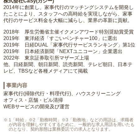
株式会社CaSy(カジー)
2014年に創業し、家事代行のマッチングシステムを開発し
たことにより、スタッフへの高時給を実現しながら、家事
代行のサービス料金を大幅に減らし、業界の革新に貢献。
2018年 厚生労働省主催イクメンアワード特別奨励賞受賞
2019年 東洋経済「すごいベンチャー100」に選出
2019年 日経DUAL「家事代行サービスランキング」第1位
2019年 日本経済新聞「NEXTユニコーン」企業選出
2022年 東京証券取引所マザーズ上場
他、日経新聞、朝日新聞、読売新聞、テレビ朝日、日本テ
レビ、TBSなど各種メディアにて掲載
事業内容
家事代行(掃除代行・料理代行)、ハウスクリーニング
オフィス・店舗・ビル清掃
WEBサービスの開発及び運営
1「時給」※2「勤務時間」※3「勤務地」などの用語は、求職者
が内容を理解しやすくするために、一般的な求人用語を用いたも
のとなり、契約形態は業務委託での求人となります。