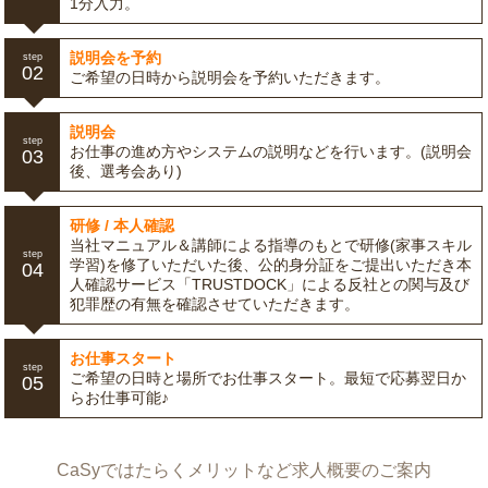
1分入力。
説明会を予約
step
02
ご希望の日時から説明会を予約いただきます。
説明会
step
お仕事の進め方やシステムの説明などを行います。(説明会
03
後、選考会あり)
研修 / 本人確認
当社マニュアル＆講師による指導のもとで研修(家事スキル
step
学習)を修了いただいた後、公的身分証をご提出いただき本
04
人確認サービス「TRUSTDOCK」による反社との関与及び
犯罪歴の有無を確認させていただきます。
お仕事スタート
step
ご希望の日時と場所でお仕事スタート。最短で応募翌日か
05
らお仕事可能♪
CaSyではたらくメリットなど求人概要のご案内