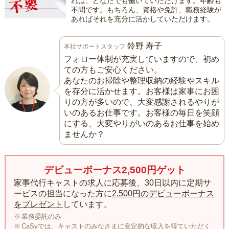
れば、どなたでも働いていただけます。年齢も
不問です。もちろん、資格や免許、職務経験が
あればそれを充分に活かしていただけます。
鈴野 寿子
本社サポートスタッフ
フォロー体制が充実していますので、初め
ての方もご安心ください。
あなたのお掃除や整理収納の経験やスキル
を存分に活かせます。お客様は家事にお困
りの方が多いので、大変感謝されるやりが
いのあるお仕事です。お客様の毎日を笑顔
にする、大変やりがいのあるお仕事を始め
ませんか？
デビューボーナス2,500円ゲット
家事代行キャストの求人に応募後、30日以内に定期サ
ービスの担当になった方に
2,500円のデビューボーナス
をプレゼント
しています。
業務委託のみ
CaSyでは、キャストのみなさまに安定的な収入を得ていただく