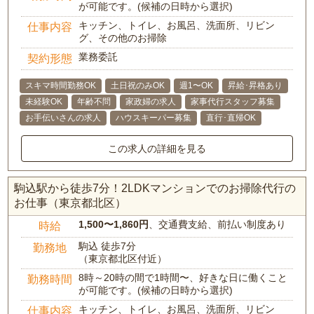
が可能です。(候補の日時から選択)
キッチン、トイレ、お風呂、洗面所、リビン
仕事内容
グ、その他のお掃除
業務委託
契約形態
スキマ時間勤務OK
土日祝のみOK
週1〜OK
昇給･昇格あり
未経験OK
年齢不問
家政婦の求人
家事代行スタッフ募集
お手伝いさんの求人
ハウスキーパー募集
直行･直帰OK
この求人の詳細を見る
駒込駅から徒歩7分！2LDKマンションでのお掃除代行の
お仕事（東京都北区）
1,500〜1,860円
、交通費支給、前払い制度あり
時給
駒込 徒歩7分
勤務地
（東京都北区付近）
8時～20時の間で1時間〜、好きな日に働くこと
勤務時間
が可能です。(候補の日時から選択)
キッチン、トイレ、お風呂、洗面所、リビン
仕事内容