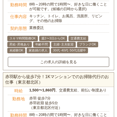
8時～20時の間で1時間〜、好きな日に働くこと
勤務時間
が可能です。(候補の日時から選択)
キッチン、トイレ、お風呂、洗面所、リビン
仕事内容
グ、その他のお掃除
業務委託
契約形態
スキマ時間勤務OK
週2〜3日からOK
交通費支給
昇給･昇格あり
年齢不問
主婦･主夫歓迎
ブランクOK
未経験OK
家政婦の求人
30代･40代･50代活躍中
この求人の詳細を見る
赤羽駅から徒歩7分！1Kマンションでのお掃除代行のお
仕事（東京都北区）
1,500〜1,860円
、交通費支給、前払い制度あり
時給
赤羽 徒歩7分
勤務地
赤羽岩淵 徒歩5分
（東京都北区付近）
8時～20時の間で1時間〜、好きな日に働くこと
勤務時間