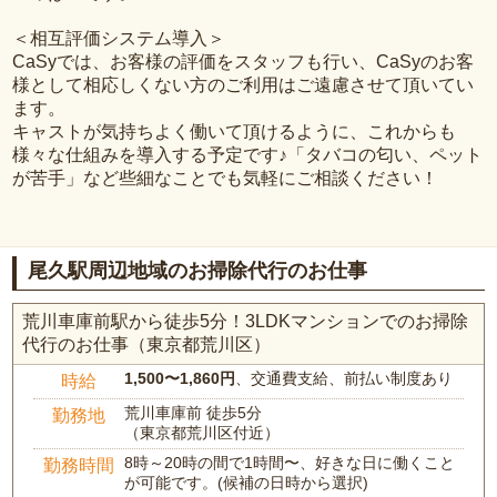
＜相互評価システム導入＞
CaSyでは、お客様の評価をスタッフも行い、CaSyのお客
様として相応しくない方のご利用はご遠慮させて頂いてい
ます。
キャストが気持ちよく働いて頂けるように、これからも
様々な仕組みを導入する予定です♪「タバコの匂い、ペット
が苦手」など些細なことでも気軽にご相談ください！
尾久駅周辺地域のお掃除代行のお仕事
荒川車庫前駅から徒歩5分！3LDKマンションでのお掃除
代行のお仕事（東京都荒川区）
1,500〜1,860円
、交通費支給、前払い制度あり
時給
荒川車庫前 徒歩5分
勤務地
（東京都荒川区付近）
8時～20時の間で1時間〜、好きな日に働くこと
勤務時間
が可能です。(候補の日時から選択)