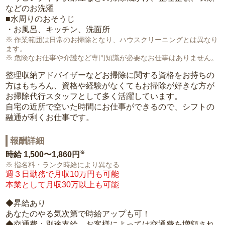
などのお洗濯
■水周りのおそうじ
・お風呂、キッチン、洗面所
作業範囲は日常のお掃除となり、ハウスクリーニングとは異なり
ます。
危険なお仕事や介護など専門知識が必要なお仕事はありません。
整理収納アドバイザーなどお掃除に関する資格をお持ちの
方はもちろん、資格や経験がなくてもお掃除が好きな方が
お掃除代行スタッフとして多く活躍しています。
自宅の近所で空いた時間にお仕事ができるので、シフトの
融通が利くお仕事です。
報酬詳細
※
時給
1,500〜1,860円
指名料・ランク時給により異なる
週３日勤務で月収10万円も可能
本業として月収30万以上も可能
◆昇給あり
あなたのやる気次第で時給アップも可！
◆交通費：別途支給。お客様によっては交通費を増額され