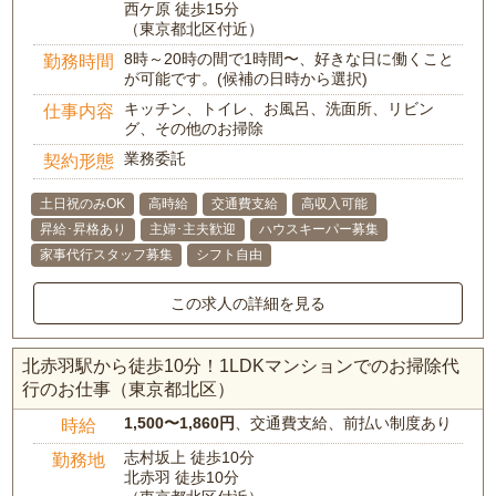
西ケ原 徒歩15分
（東京都北区付近）
8時～20時の間で1時間〜、好きな日に働くこと
勤務時間
が可能です。(候補の日時から選択)
キッチン、トイレ、お風呂、洗面所、リビン
仕事内容
グ、その他のお掃除
業務委託
契約形態
土日祝のみOK
高時給
交通費支給
高収入可能
昇給･昇格あり
主婦･主夫歓迎
ハウスキーパー募集
家事代行スタッフ募集
シフト自由
この求人の詳細を見る
北赤羽駅から徒歩10分！1LDKマンションでのお掃除代
行のお仕事（東京都北区）
1,500〜1,860円
、交通費支給、前払い制度あり
時給
志村坂上 徒歩10分
勤務地
北赤羽 徒歩10分