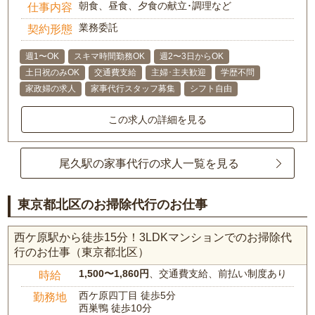
朝食、昼食、夕食の献立･調理など
仕事内容
業務委託
契約形態
週1〜OK
スキマ時間勤務OK
週2〜3日からOK
土日祝のみOK
交通費支給
主婦･主夫歓迎
学歴不問
家政婦の求人
家事代行スタッフ募集
シフト自由
この求人の詳細を見る
尾久駅の家事代行の求人一覧を見る
東京都北区のお掃除代行のお仕事
西ケ原駅から徒歩15分！3LDKマンションでのお掃除代
行のお仕事（東京都北区）
1,500〜1,860円
、交通費支給、前払い制度あり
時給
西ケ原四丁目 徒歩5分
勤務地
西巣鴨 徒歩10分