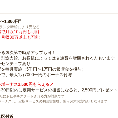
※
0〜1,860円
ランク時給により異なる
で月収10万円も可能
月収30万以上も可能
り
やる気次第で時給アップも可！
：別途支給。お客様によっては交通費を増額される方もいます
ンセンティブあり
度を毎月実施（5千円〜1万円の報奨金を授与）
で、最大1万7000千円のボーナス付与
ボーナス2,500円もらえる／
30日以内に定期サービスの担当になると、2,500円プレゼント
で新たにお仕事をスタートされる方が対象です
ボーナスは、定期サービスの初回実施後、翌々月末お支払いとなります
京区付近