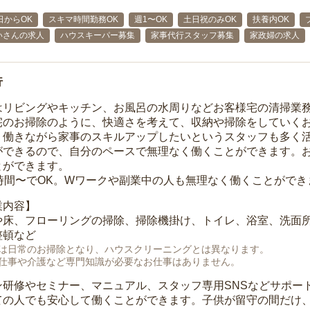
日からOK
スキマ時間勤務OK
週1〜OK
土日祝のみOK
扶養内OK
いさんの求人
ハウスキーパー募集
家事代行スタッフ募集
家政婦の求人
行
はリビングやキッチン、お風呂の水周りなどお客様宅の清掃業
宅のお掃除のように、快適さを考えて、収納や掃除をしていく
、働きながら家事のスキルアップしたいというスタッフも多く
ができるので、自分のペースで無理なく働くことができます。
とができます。
1時間〜でOK。Wワークや副業中の人も無理なく働くことができ
業内容】
や床、フローリングの掃除、掃除機掛け、トイレ、浴室、洗面
整頓など
は日常のお掃除となり、ハウスクリーニングとは異なります。
仕事や介護など専門知識が必要なお仕事はありません。
ン研修やセミナー、マニュアル、スタッフ専用SNSなどサポー
ての人でも安心して働くことができます。子供が留守の間だけ、