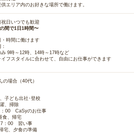
提供エリア内のお好きな場所で働けます。
日祝日いつでも歓迎
時の間で1日1時間〜
日・時間に働けます
例：
み 9時～12時、14時～17時など
ライフスタイルに合わせて、自由にお仕事ができます
んの場合（40代）
夫、子ども出社･登校
洗濯、掃除
2：00 CaSyのお仕事
 昼食、帰宅
17：00 習い事
 帰宅、夕食の準備