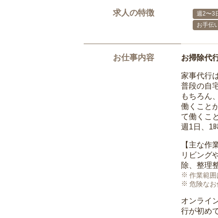
求人の特徴
週2〜3
お手伝
お仕事内容
お掃除代
家事代行
普段の自
もちろん
働くこと
て働くこ
週1日、
【主な作
リビング
除、整理
作業範囲
危険なお
オンライ
行が初め