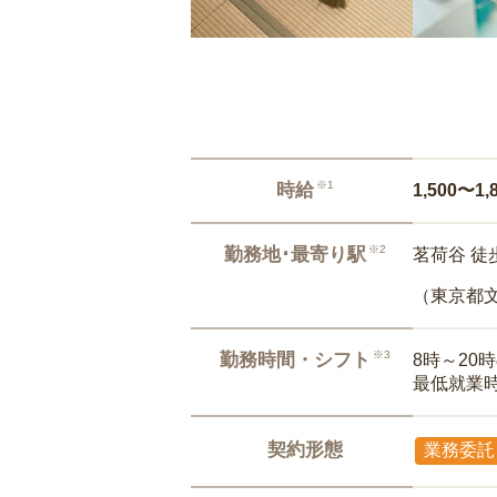
※1
時給
1,500〜1,
※2
勤務地･最寄り駅
茗荷谷 徒
（東京都
※3
勤務時間・シフト
8時～20
最低就業
契約形態
業務委託