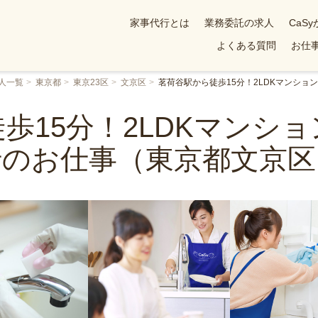
家事代行とは
業務委託の求人
CaS
よくある質問
お仕事
人一覧
東京都
東京23区
文京区
茗荷谷駅から徒歩15分！2LDKマンシ
歩15分！2LDKマンシ
行のお仕事（東京都文京区