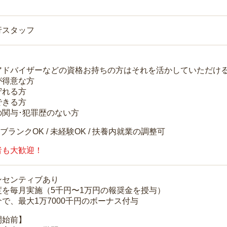
行スタッフ
アドバイザーなどの資格お持ちの方はそれを活かしていただけ
が得意な方
守れる方
できる方
の関与･犯罪歴のない方
 ブランクOK / 未経験OK / 扶養内就業の調整可
者も大歓迎！
ンセンティブあり
度を毎月実施（5千円〜1万円の報奨金を授与）
で、最大1万7000千円のボーナス付与
開始前】