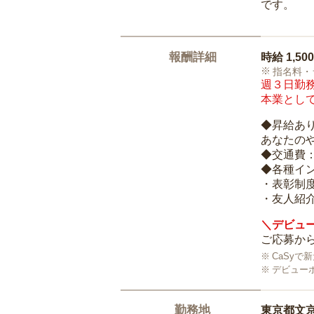
です。
報酬詳細
時給
1,50
指名料・
週３日勤務
本業として
◆昇給あ
あなたの
◆交通費
◆各種イ
・表彰制
・友人紹介
＼デビュー
ご応募から
CaSy
デビュー
勤務地
東京都文