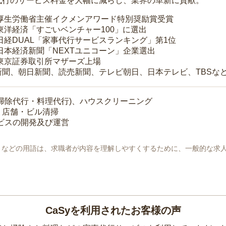
代行のサービス料金を大幅に減らし、業界の革新に貢献。
 厚生労働省主催イクメンアワード特別奨励賞受賞
 東洋経済「すごいベンチャー100」に選出
 日経DUAL「家事代行サービスランキング」第1位
 日本経済新聞「NEXTユニコーン」企業選出
 東京証券取引所マザーズ上場
新聞、朝日新聞、読売新聞、テレビ朝日、日本テレビ、TBSな
掃除代行・料理代行)、ハウスクリーニング
・店舗・ビル清掃
ービスの開発及び運営
地」などの用語は、求職者が内容を理解しやすくするために、一般的な求
CaSyを利用されたお客様の声