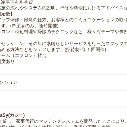
＆家事スキル学習
実施の流れやシステムの説明、掃除や料理におけるアドバイス
開始後】
アップ研修：掃除の仕方、お客様とのコミュニケーションの取
す。(希望者のみ、随時開催)
サロン：時短料理や掃除のテクニックなど、様々なテーマや事例
トセッション：その年に素晴らしいサービスを行ったスタッフ
める方法などをシェアします。(招待制･年１回開催)
ォーム（エプロン）貸与
制度あり
マンション
Sy(カジー)
年に創業し、家事代行のマッチングシステムを開発したことによ