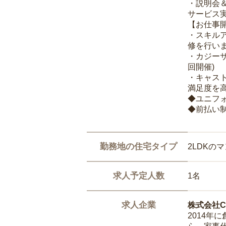
・説明会
サービス
【お仕事
・スキル
修を行いま
・カジー
回開催)
・キャス
満足度を高
◆ユニフ
◆前払い
勤務地の住宅タイプ
2LDKの
求人予定人数
1名
求人企業
株式会社Ca
2014