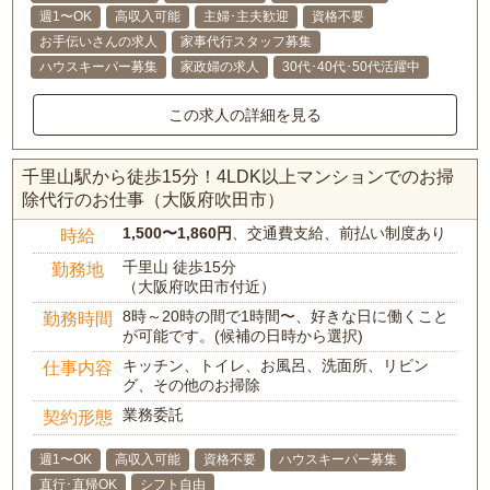
週1〜OK
高収入可能
主婦･主夫歓迎
資格不要
お手伝いさんの求人
家事代行スタッフ募集
ハウスキーパー募集
家政婦の求人
30代･40代･50代活躍中
この求人の詳細を見る
千里山駅から徒歩15分！4LDK以上マンションでのお掃
除代行のお仕事（大阪府吹田市）
1,500〜1,860円
、交通費支給、前払い制度あり
時給
千里山 徒歩15分
勤務地
（大阪府吹田市付近）
8時～20時の間で1時間〜、好きな日に働くこと
勤務時間
が可能です。(候補の日時から選択)
キッチン、トイレ、お風呂、洗面所、リビン
仕事内容
グ、その他のお掃除
業務委託
契約形態
週1〜OK
高収入可能
資格不要
ハウスキーパー募集
直行･直帰OK
シフト自由