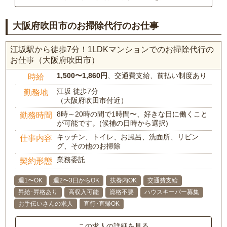
大阪府吹田市のお掃除代行のお仕事
江坂駅から徒歩7分！1LDKマンションでのお掃除代行の
お仕事（大阪府吹田市）
1,500〜1,860円
、交通費支給、前払い制度あり
時給
江坂 徒歩7分
勤務地
（大阪府吹田市付近）
8時～20時の間で1時間〜、好きな日に働くこと
勤務時間
が可能です。(候補の日時から選択)
キッチン、トイレ、お風呂、洗面所、リビン
仕事内容
グ、その他のお掃除
業務委託
契約形態
週1〜OK
週2〜3日からOK
扶養内OK
交通費支給
昇給･昇格あり
高収入可能
資格不要
ハウスキーパー募集
お手伝いさんの求人
直行･直帰OK
この求人の詳細を見る