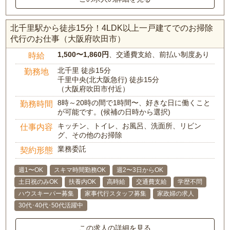
北千里駅から徒歩15分！4LDK以上一戸建てでのお掃除
代行のお仕事（大阪府吹田市）
1,500〜1,860円
、交通費支給、前払い制度あり
時給
北千里 徒歩15分
勤務地
千里中央(北大阪急行) 徒歩15分
（大阪府吹田市付近）
8時～20時の間で1時間〜、好きな日に働くこと
勤務時間
が可能です。(候補の日時から選択)
キッチン、トイレ、お風呂、洗面所、リビン
仕事内容
グ、その他のお掃除
業務委託
契約形態
週1〜OK
スキマ時間勤務OK
週2〜3日からOK
土日祝のみOK
扶養内OK
高時給
交通費支給
学歴不問
ハウスキーパー募集
家事代行スタッフ募集
家政婦の求人
30代･40代･50代活躍中
この求人の詳細を見る