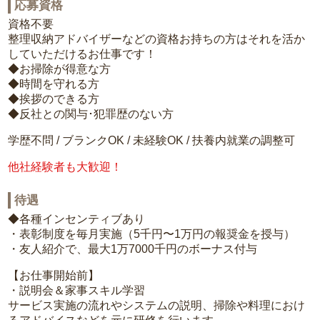
応募資格
資格不要
整理収納アドバイザーなどの資格お持ちの方はそれを活か
していただけるお仕事です！
◆お掃除が得意な方
◆時間を守れる方
◆挨拶のできる方
◆反社との関与･犯罪歴のない方
学歴不問 / ブランクOK / 未経験OK / 扶養内就業の調整可
他社経験者も大歓迎！
待遇
◆各種インセンティブあり
・表彰制度を毎月実施（5千円〜1万円の報奨金を授与）
・友人紹介で、最大1万7000千円のボーナス付与
【お仕事開始前】
・説明会＆家事スキル学習
サービス実施の流れやシステムの説明、掃除や料理におけ