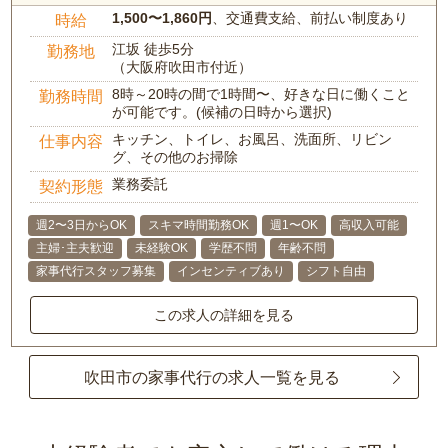
1,500〜1,860円
、交通費支給、前払い制度あり
時給
江坂 徒歩5分
勤務地
（大阪府吹田市付近）
8時～20時の間で1時間〜、好きな日に働くこと
勤務時間
が可能です。(候補の日時から選択)
キッチン、トイレ、お風呂、洗面所、リビン
仕事内容
グ、その他のお掃除
業務委託
契約形態
週2〜3日からOK
スキマ時間勤務OK
週1〜OK
高収入可能
主婦･主夫歓迎
未経験OK
学歴不問
年齢不問
家事代行スタッフ募集
インセンティブあり
シフト自由
この求人の詳細を見る
吹田市の家事代行の求人一覧を見る