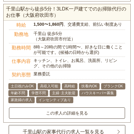
千里山駅から徒歩5分！3LDK一戸建てでのお掃除代行の
お仕事（大阪府吹田市）
1,500〜1,860円
、交通費支給、前払い制度あり
時給
千里山 徒歩5分
勤務地
（大阪府吹田市付近）
8時～20時の間で1時間〜、好きな日に働くこと
勤務時間
が可能です。(候補の日時から選択)
キッチン、トイレ、お風呂、洗面所、リビン
仕事内容
グ、その他のお掃除
業務委託
契約形態
土日祝のみOK
高収入可能
高時給
扶養内OK
ブランクOK
年齢不問
学歴不問
主婦･主夫歓迎
ハウスキーパー募集
家政婦の求人
インセンティブあり
この求人の詳細を見る
千里山駅の家事代行の求人一覧を見る