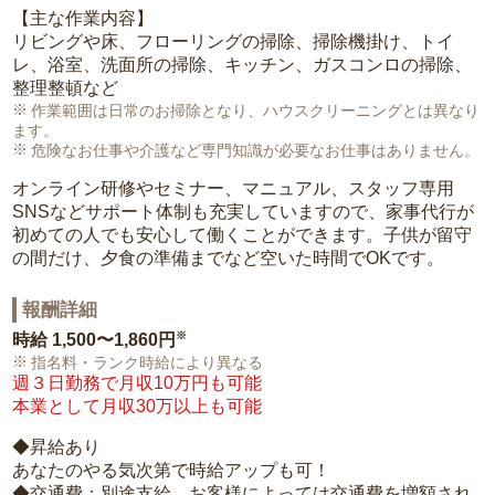
【主な作業内容】
リビングや床、フローリングの掃除、掃除機掛け、トイ
レ、浴室、洗面所の掃除、キッチン、ガスコンロの掃除、
整理整頓など
作業範囲は日常のお掃除となり、ハウスクリーニングとは異なり
ます。
危険なお仕事や介護など専門知識が必要なお仕事はありません。
オンライン研修やセミナー、マニュアル、スタッフ専用
SNSなどサポート体制も充実していますので、家事代行が
初めての人でも安心して働くことができます。子供が留守
の間だけ、夕食の準備までなど空いた時間でOKです。
報酬詳細
※
時給
1,500〜1,860円
指名料・ランク時給により異なる
週３日勤務で月収10万円も可能
本業として月収30万以上も可能
◆昇給あり
あなたのやる気次第で時給アップも可！
◆交通費：別途支給。お客様によっては交通費を増額され