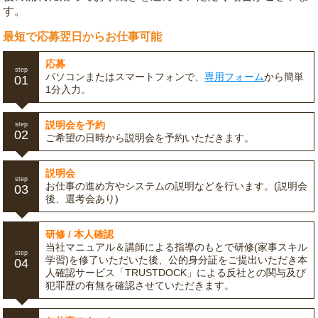
す。
最短で応募翌日からお仕事可能
応募
step
パソコンまたはスマートフォンで、
専用フォーム
から簡単
01
1分入力。
説明会を予約
step
02
ご希望の日時から説明会を予約いただきます。
説明会
step
お仕事の進め方やシステムの説明などを行います。(説明会
03
後、選考会あり)
研修 / 本人確認
当社マニュアル＆講師による指導のもとで研修(家事スキル
step
学習)を修了いただいた後、公的身分証をご提出いただき本
04
人確認サービス「TRUSTDOCK」による反社との関与及び
犯罪歴の有無を確認させていただきます。