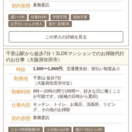
業務委託
契約形態
週1〜OK
扶養内OK
学歴不問
資格不要
お手伝いさんの求人
直行･直帰OK
この求人の詳細を見る
千里山駅から徒歩7分！3LDKマンションでのお掃除代行
のお仕事（大阪府吹田市）
1,500〜1,860円
、交通費支給、前払い制度あり
時給
千里山 徒歩7分
勤務地
（大阪府吹田市付近）
8時～20時の間で1時間〜、好きな日に働くこと
勤務時間
が可能です。(候補の日時から選択)
キッチン、トイレ、お風呂、洗面所、リビン
仕事内容
グ、その他のお掃除
業務委託
契約形態
スキマ時間勤務OK
土日祝のみOK
週2〜3日からOK