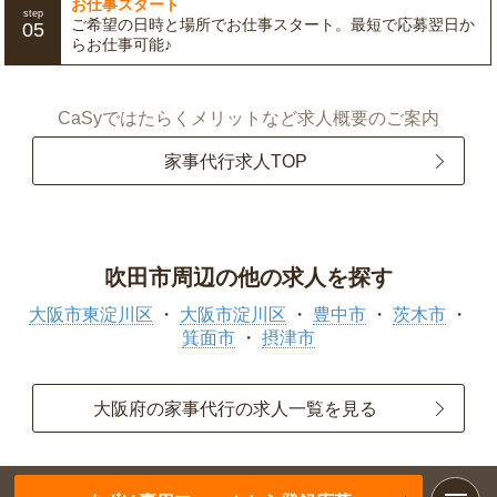
お仕事スタート
step
ご希望の日時と場所でお仕事スタート。最短で応募翌日か
05
らお仕事可能♪
CaSyではたらくメリットなど求人概要のご案内
家事代行求人TOP
吹田市周辺の他の求人を探す
大阪市東淀川区
大阪市淀川区
豊中市
茨木市
箕面市
摂津市
大阪府の家事代行の求人一覧を見る