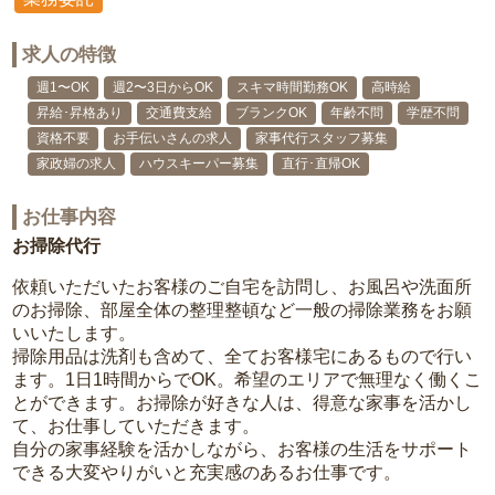
求人の特徴
週1〜OK
週2〜3日からOK
スキマ時間勤務OK
高時給
昇給･昇格あり
交通費支給
ブランクOK
年齢不問
学歴不問
資格不要
お手伝いさんの求人
家事代行スタッフ募集
家政婦の求人
ハウスキーパー募集
直行･直帰OK
お仕事内容
お掃除代行
依頼いただいたお客様のご自宅を訪問し、お風呂や洗面所
のお掃除、部屋全体の整理整頓など一般の掃除業務をお願
いいたします。
掃除用品は洗剤も含めて、全てお客様宅にあるもので行い
ます。1日1時間からでOK。希望のエリアで無理なく働くこ
とができます。お掃除が好きな人は、得意な家事を活かし
て、お仕事していただきます。
自分の家事経験を活かしながら、お客様の生活をサポート
できる大変やりがいと充実感のあるお仕事です。