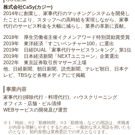
株式会社CaSy(カジー)
2014年に創業し、家事代行のマッチングシステムを開発し
たことにより、スタッフへの高時給を実現しながら、家事
代行のサービス料金を大幅に減らし、業界の革新に貢献。
2018年 厚生労働省主催イクメンアワード特別奨励賞受賞
2019年 東洋経済「すごいベンチャー100」に選出
2019年 日経DUAL「家事代行サービスランキング」第1位
2019年 日本経済新聞「NEXTユニコーン」企業選出
2022年 東京証券取引所マザーズ上場
他、日経新聞、朝日新聞、読売新聞、テレビ朝日、日本テ
レビ、TBSなど各種メディアにて掲載
事業内容
家事代行(掃除代行・料理代行)、ハウスクリーニング
オフィス・店舗・ビル清掃
WEBサービスの開発及び運営
1「時給」※2「勤務時間」※3「勤務地」などの用語は、求職者
が内容を理解しやすくするために、一般的な求人用語を用いたも
のとなり、契約形態は業務委託での求人となります。