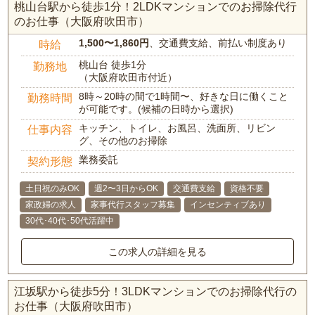
桃山台駅から徒歩1分！2LDKマンションでのお掃除代行
のお仕事（大阪府吹田市）
1,500〜1,860円
、交通費支給、前払い制度あり
時給
桃山台 徒歩1分
勤務地
（大阪府吹田市付近）
8時～20時の間で1時間〜、好きな日に働くこと
勤務時間
が可能です。(候補の日時から選択)
キッチン、トイレ、お風呂、洗面所、リビン
仕事内容
グ、その他のお掃除
業務委託
契約形態
土日祝のみOK
週2〜3日からOK
交通費支給
資格不要
家政婦の求人
家事代行スタッフ募集
インセンティブあり
30代･40代･50代活躍中
この求人の詳細を見る
江坂駅から徒歩5分！3LDKマンションでのお掃除代行の
お仕事（大阪府吹田市）