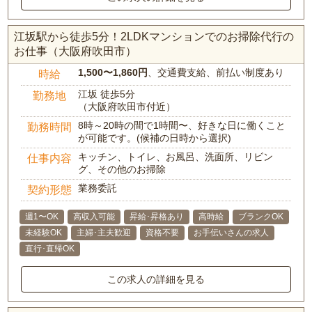
江坂駅から徒歩5分！2LDKマンションでのお掃除代行の
お仕事（大阪府吹田市）
1,500〜1,860円
、交通費支給、前払い制度あり
時給
江坂 徒歩5分
勤務地
（大阪府吹田市付近）
8時～20時の間で1時間〜、好きな日に働くこと
勤務時間
が可能です。(候補の日時から選択)
キッチン、トイレ、お風呂、洗面所、リビン
仕事内容
グ、その他のお掃除
業務委託
契約形態
週1〜OK
高収入可能
昇給･昇格あり
高時給
ブランクOK
未経験OK
主婦･主夫歓迎
資格不要
お手伝いさんの求人
直行･直帰OK
この求人の詳細を見る