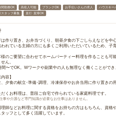
時間勤務OK
高収入可能
ブランクOK
お手伝いさんの求人
ハウスキー
行スタッフ募集
直行･直帰OK
行
行は作り置き、お弁当づくり、朝昼夕食の下ごしらえなどを中
追われている主婦の方にも多くご利用いただいているため、子
客様のご要望に合わせてホームパーティー料理を作ることも可
ません。
3時間〜でOK。Wワークや副業中の人も無理なく働くことができ
業内容】
食、夕食の献立･準備･調理、冷凍保存やお弁当用に作り置きの
ただくお料理は、普段ご自宅で作られている家庭料理です。
仕事や介護など専門知識が必要なお仕事はありません。
調理師などお料理に関する資格をお持ちの方はもちろん、資格
スタッフとして多く活躍しています。