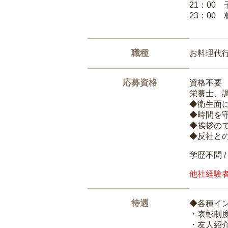
21：00
23：00 
職種
お料理代
応募資格
資格不要
栄養士、
◆衛生面
◆時間を
◆挨拶の
◆反社と
学歴不問 /
他社経験
待遇
◆各種イ
・表彰制
・友人紹介