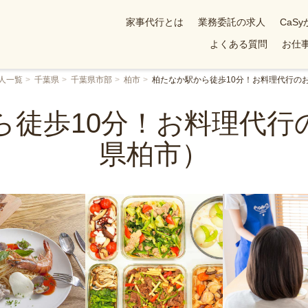
家事代行とは
業務委託の求人
CaS
よくある質問
お仕事
人一覧
千葉県
千葉県市部
柏市
柏たなか駅から徒歩10分！お料理代行の
ら徒歩10分！お料理代行
県柏市）