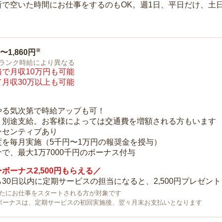
所で空いた時間にお仕事をするのもOK。週1日、平日だけ、土
※
0〜1,860円
ランク時給により異なる
で月収10万円も可能
月収30万以上も可能
り
やる気次第で時給アップも可！
：別途支給。お客様によっては交通費を増額される方もいます
ンセンティブあり
度を毎月実施（5千円〜1万円の報奨金を授与）
で、最大1万7000千円のボーナス付与
ボーナス2,500円もらえる／
30日以内に定期サービスの担当になると、2,500円プレゼント
で新たにお仕事をスタートされる方が対象です
ボーナスは、定期サービスの初回実施後、翌々月末お支払いとなります