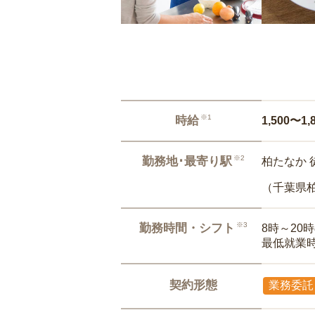
※1
時給
1,500〜1,
※2
勤務地･最寄り駅
柏たなか 
（千葉県
※3
勤務時間・シフト
8時～20
最低就業
契約形態
業務委託