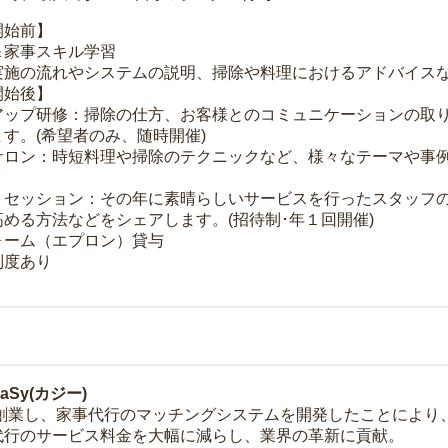
開始前】
＆家事スキル学習
実施の流れやシステムの説明、掃除や料理におけるアドバイス
開始後】
アップ研修：掃除の仕方、お客様とのコミュニケーションの取
す。(希望者のみ、随時開催)
サロン：時短料理や掃除のテクニックなど、様々なテーマや事例
トセッション：その年に素晴らしいサービスを行ったスタッフ
める方法などをシェアします。(招待制･年１回開催)
ォーム（エプロン）貸与
制度あり
Sy(カジー)
年に創業し、家事代行のマッチングシステムを開発したことによ
代行のサービス料金を大幅に減らし、業界の革新に貢献。