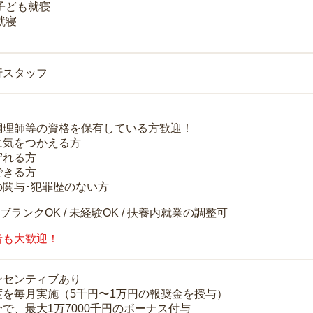
 子ども就寝
就寝
行スタッフ
調理師等の資格を保有している方歓迎！
に気をつかえる方
守れる方
できる方
の関与･犯罪歴のない方
 ブランクOK / 未経験OK / 扶養内就業の調整可
者も大歓迎！
ンセンティブあり
度を毎月実施（5千円〜1万円の報奨金を授与）
で、最大1万7000千円のボーナス付与