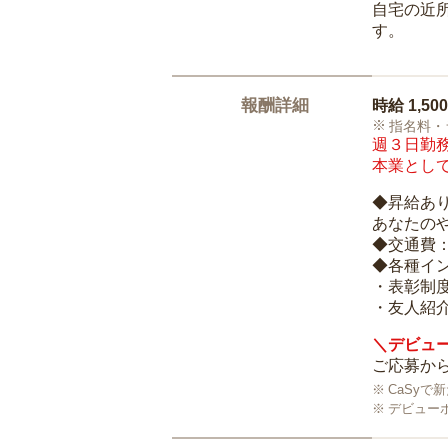
自宅の近
す。
報酬詳細
時給
1,50
指名料・
週３日勤務
本業として
◆昇給あ
あなたの
◆交通費
◆各種イ
・表彰制
・友人紹介
＼デビュー
ご応募から
CaSy
デビュー