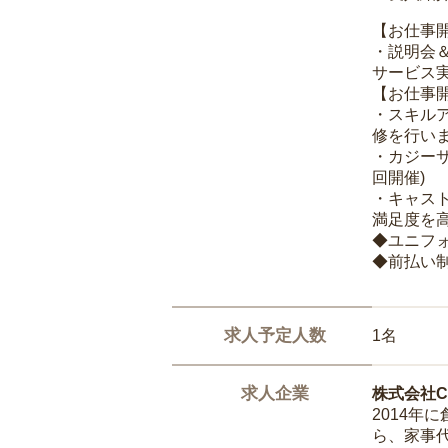
【お仕事
・説明会
サービス
【お仕事
・スキル
修を行いま
・カジー
回開催)
・キャス
満足度を高
◆ユニフ
◆前払い
求人予定人数
1名
求人企業
株式会社Ca
2014
ら、家事