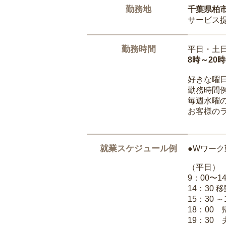
勤務地
千葉県柏
サービス
勤務時間
平日・土
8時～20
好きな曜
勤務時間
毎週水曜の
お客様の
就業スケジュール例
●Wワーク
（平日）
9：00〜
14：30 
15：30 
18：00
19：30