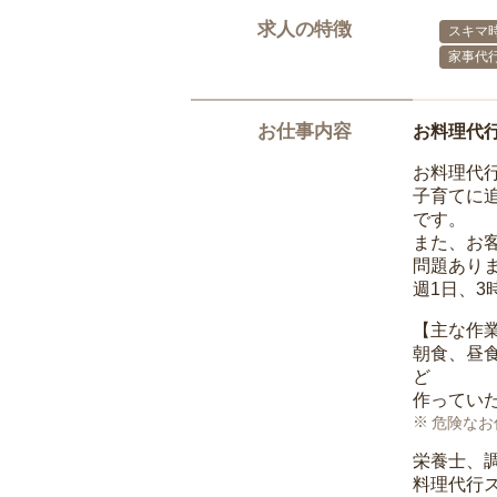
求人の特徴
スキマ
家事代
お仕事内容
お料理代
お料理代
子育てに
です。
また、お
問題あり
週1日、
【主な作
朝食、昼
ど
作ってい
危険なお
栄養士、
料理代行