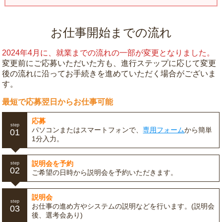
お仕事開始までの流れ
2024年4月に、就業までの流れの一部が変更となりました。
変更前にご応募いただいた方も、進行ステップに応じて変更
後の流れに沿ってお手続きを進めていただく場合がございま
す。
最短で応募翌日からお仕事可能
応募
step
パソコンまたはスマートフォンで、
専用フォーム
から簡単
01
1分入力。
説明会を予約
step
02
ご希望の日時から説明会を予約いただきます。
説明会
step
お仕事の進め方やシステムの説明などを行います。(説明会
03
後、選考会あり)