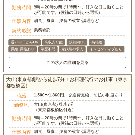
8時～20時の間で1時間〜、好きな日に働くこと
勤務時間
が可能です。(候補の日時から選択)
朝食、昼食、夕食の献立･調理など
仕事内容
業務委託
契約形態
週2〜3日からOK
高収入可能
扶養内OK
高時給
昇給･昇格あり
学歴不問
家政婦の求人
インセンティブあり
この求人の詳細を見る
大山(東京都)駅から徒歩7分！お料理代行のお仕事（東京
都板橋区）
1,500〜1,860円
、交通費支給、前払い制度あり
時給
大山(東京都) 徒歩7分
勤務地
（東京都板橋区付近）
8時～20時の間で1時間〜、好きな日に働くこと
勤務時間
が可能です。(候補の日時から選択)
朝食、昼食、夕食の献立･調理など
仕事内容