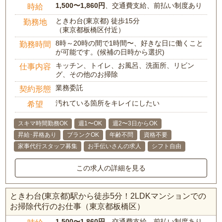
1,500〜1,860円
、交通費支給、前払い制度あり
時給
ときわ台(東京都) 徒歩15分
勤務地
（東京都板橋区付近）
8時～20時の間で1時間〜、好きな日に働くこと
勤務時間
が可能です。(候補の日時から選択)
キッチン、トイレ、お風呂、洗面所、リビン
仕事内容
グ、その他のお掃除
業務委託
契約形態
汚れている箇所をキレイにしたい
希望
スキマ時間勤務OK
週1〜OK
週2〜3日からOK
昇給･昇格あり
ブランクOK
年齢不問
資格不要
家事代行スタッフ募集
お手伝いさんの求人
シフト自由
この求人の詳細を見る
ときわ台(東京都)駅から徒歩5分！2LDKマンションでの
お掃除代行のお仕事（東京都板橋区）
1,500〜1,860円
、交通費支給、前払い制度あり