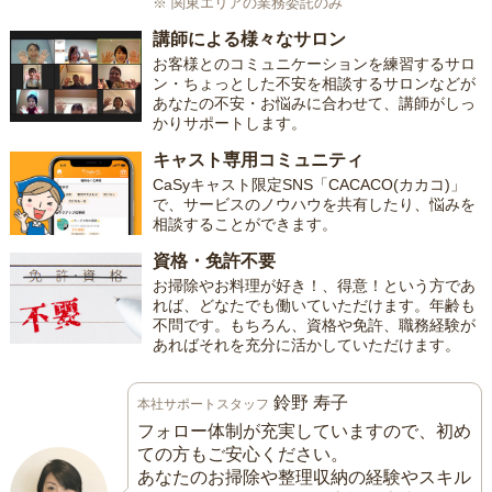
※ 関東エリアの業務委託のみ
講師による様々なサロン
お客様とのコミュニケーションを練習するサロ
ン・ちょっとした不安を相談するサロンなどが
あなたの不安・お悩みに合わせて、講師がしっ
かりサポートします。
キャスト専用コミュニティ
CaSyキャスト限定SNS「CACACO(カカコ)」
で、サービスのノウハウを共有したり、悩みを
相談することができます。
資格・免許不要
お掃除やお料理が好き！、得意！という方であ
れば、どなたでも働いていただけます。年齢も
不問です。もちろん、資格や免許、職務経験が
あればそれを充分に活かしていただけます。
鈴野 寿子
本社サポートスタッフ
フォロー体制が充実していますので、初め
ての方もご安心ください。
あなたのお掃除や整理収納の経験やスキル