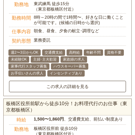
東武練馬 徒歩15分
勤務地
（東京都板橋区付近）
8時～20時の間で1時間〜、好きな日に働くこと
勤務時間
が可能です。(候補の日時から選択)
朝食、昼食、夕食の献立･調理など
仕事内容
業務委託
契約形態
週2〜3日からOK
交通費支給
高時給
年齢不問
資格不要
未経験OK
主婦･主夫歓迎
家政婦の求人
家事代行スタッフ募集
ハウスキーパー募集
お手伝いさんの求人
インセンティブあり
この求人の詳細を見る
板橋区役所前駅から徒歩10分！お料理代行のお仕事（東
京都板橋区）
1,500〜1,860円
、交通費支給、前払い制度あり
時給
板橋区役所前 徒歩10分
勤務地
（東京都板橋区付近）