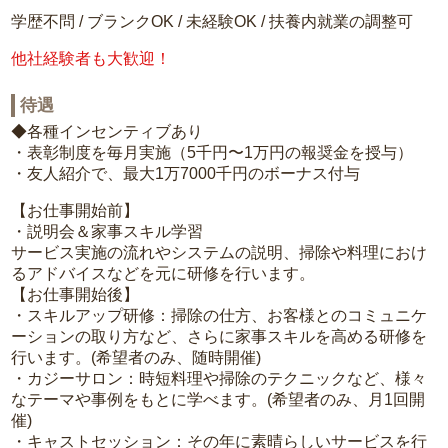
学歴不問 / ブランクOK / 未経験OK / 扶養内就業の調整可
他社経験者も大歓迎！
待遇
◆各種インセンティブあり
・表彰制度を毎月実施（5千円〜1万円の報奨金を授与）
・友人紹介で、最大1万7000千円のボーナス付与
【お仕事開始前】
・説明会＆家事スキル学習
サービス実施の流れやシステムの説明、掃除や料理におけ
るアドバイスなどを元に研修を行います。
【お仕事開始後】
・スキルアップ研修：掃除の仕方、お客様とのコミュニケ
ーションの取り方など、さらに家事スキルを高める研修を
行います。(希望者のみ、随時開催)
・カジーサロン：時短料理や掃除のテクニックなど、様々
なテーマや事例をもとに学べます。(希望者のみ、月1回開
催)
・キャストセッション：その年に素晴らしいサービスを行