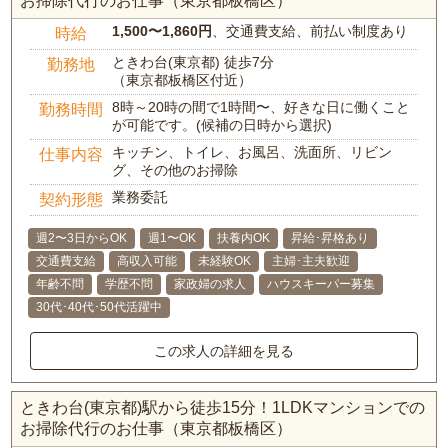
お掃除代行のお仕事（東京都板橋区）
1,500〜1,860円
、交通費支給、前払い制度あり
時給
ときわ台(東京都) 徒歩7分
勤務地
（東京都板橋区付近）
8時～20時の間で1時間〜、好きな日に働くこと
勤務時間
が可能です。(候補の日時から選択)
キッチン、トイレ、お風呂、洗面所、リビン
仕事内容
グ、その他のお掃除
業務委託
契約形態
週2〜3日からOK
週1〜OK
扶養内OK
昇給･昇格あり
交通費支給
高収入可能
未経験OK
主婦･主夫歓迎
年齢不問
学歴不問
家政婦の求人
ハウスキーパー募集
30代･40代･50代活躍中
この求人の詳細を見る
ときわ台(東京都)駅から徒歩15分！1LDKマンションでの
お掃除代行のお仕事（東京都板橋区）