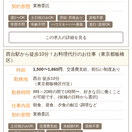
業務委託
契約形態
週1〜OK
土日祝のみOK
昇給･昇格あり
資格不要
学歴不問
年齢不問
ハウスキーパー募集
直行･直帰OK
この求人の詳細を見る
西台駅から徒歩10分！お料理代行のお仕事（東京都板橋
区）
1,500〜1,860円
、交通費支給、前払い制度あり
時給
西台 徒歩10分
勤務地
（東京都板橋区付近）
8時～20時の間で1時間〜、好きな日に働くこと
勤務時間
が可能です。(候補の日時から選択)
朝食、昼食、夕食の献立･調理など
仕事内容
業務委託
契約形態
土日祝のみOK
交通費支給
未経験OK
資格不要