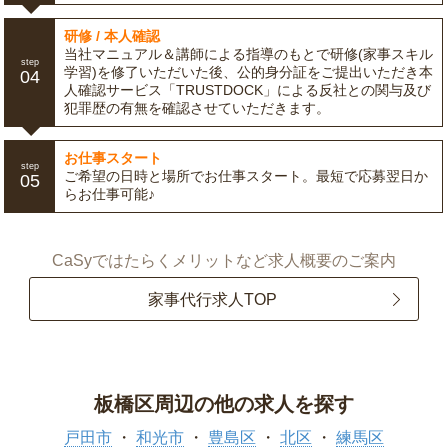
研修 / 本人確認
当社マニュアル＆講師による指導のもとで研修(家事スキル
step
学習)を修了いただいた後、公的身分証をご提出いただき本
04
人確認サービス「TRUSTDOCK」による反社との関与及び
犯罪歴の有無を確認させていただきます。
お仕事スタート
step
ご希望の日時と場所でお仕事スタート。最短で応募翌日か
05
らお仕事可能♪
CaSyではたらくメリットなど求人概要のご案内
家事代行求人TOP
板橋区周辺の他の求人を探す
戸田市
和光市
豊島区
北区
練馬区