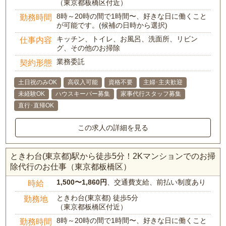
（東京都板橋区付近）
8時～20時の間で1時間〜、好きな日に働くこと
勤務時間
が可能です。(候補の日時から選択)
キッチン、トイレ、お風呂、洗面所、リビン
仕事内容
グ、その他のお掃除
業務委託
契約形態
土日祝のみOK
高収入可能
資格不要
主婦･主夫歓迎
未経験OK
ハウスキーパー募集
家事代行スタッフ募集
直行･直帰OK
この求人の詳細を見る
ときわ台(東京都)駅から徒歩5分！2Kマンションでのお掃
除代行のお仕事（東京都板橋区）
1,500〜1,860円
、交通費支給、前払い制度あり
時給
ときわ台(東京都) 徒歩5分
勤務地
（東京都板橋区付近）
8時～20時の間で1時間〜、好きな日に働くこと
勤務時間