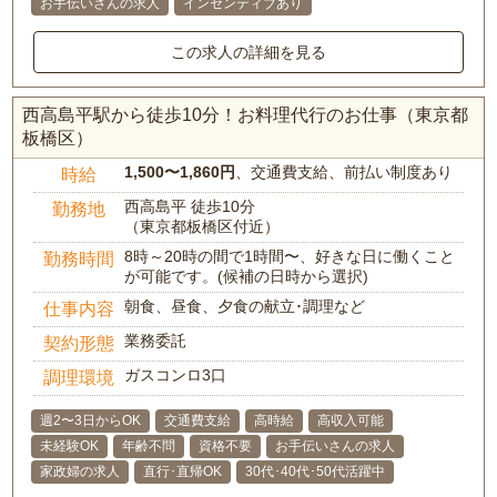
お手伝いさんの求人
インセンティブあり
この求人の詳細を見る
西高島平駅から徒歩10分！お料理代行のお仕事（東京都
板橋区）
1,500〜1,860円
、交通費支給、前払い制度あり
時給
西高島平 徒歩10分
勤務地
（東京都板橋区付近）
8時～20時の間で1時間〜、好きな日に働くこと
勤務時間
が可能です。(候補の日時から選択)
朝食、昼食、夕食の献立･調理など
仕事内容
業務委託
契約形態
ガスコンロ3口
調理環境
週2〜3日からOK
交通費支給
高時給
高収入可能
未経験OK
年齢不問
資格不要
お手伝いさんの求人
家政婦の求人
直行･直帰OK
30代･40代･50代活躍中