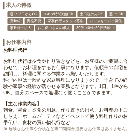
求人の特徴
週2〜3日からOK
スキマ時間勤務OK
土日祝のみOK
週1〜OK
高時給
資格不要
家事代行スタッフ募集
ハウスキーパー募集
家政婦の求人
お手伝いさんの求人
30代･40代･50代活躍中
お仕事内容
お料理代行
お料理代行は夕食や作り置きなどを、お客様のご要望に合
わせて、お料理をするお仕事になります。依頼主の自宅を
訪問し、料理に関する作業をお願いいたします。
料理内容は一般的な家庭料理になりますので、子育ての経
験や家事の経験が活かせる業務となります。1日、1件から
OK。自分のペースで無理なく働くことができます。
【主な作業内容】
朝食、昼食、夕食の用意、作り置きの用意、お料理の下ご
しらえ、ホームパーティなどイベントで使う料理作りのお
手伝い、食材の買い物代行など
危険なお仕事や介護など専門知識が必要なお仕事はありません。