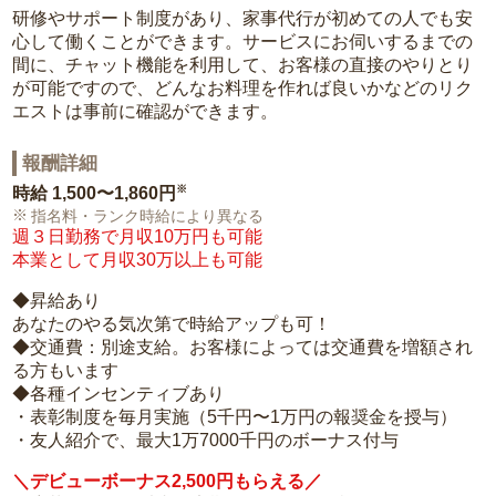
研修やサポート制度があり、家事代行が初めての人でも安
心して働くことができます。サービスにお伺いするまでの
間に、チャット機能を利用して、お客様の直接のやりとり
が可能ですので、どんなお料理を作れば良いかなどのリク
エストは事前に確認ができます。
報酬詳細
※
時給
1,500〜1,860円
指名料・ランク時給により異なる
週３日勤務で月収10万円も可能
本業として月収30万以上も可能
◆昇給あり
あなたのやる気次第で時給アップも可！
◆交通費：別途支給。お客様によっては交通費を増額され
る方もいます
◆各種インセンティブあり
・表彰制度を毎月実施（5千円〜1万円の報奨金を授与）
・友人紹介で、最大1万7000千円のボーナス付与
＼デビューボーナス2,500円もらえる／