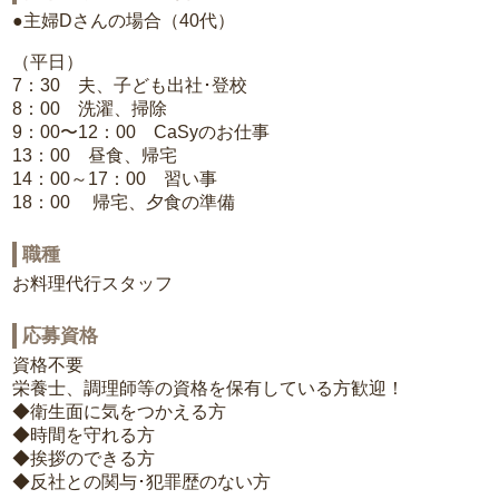
●主婦Dさんの場合（40代）
（平日）
7：30 夫、子ども出社･登校
8：00 洗濯、掃除
9：00〜12：00 CaSyのお仕事
13：00 昼食、帰宅
14：00～17：00 習い事
18：00 帰宅、夕食の準備
職種
お料理代行スタッフ
応募資格
資格不要
栄養士、調理師等の資格を保有している方歓迎！
◆衛生面に気をつかえる方
◆時間を守れる方
◆挨拶のできる方
◆反社との関与･犯罪歴のない方