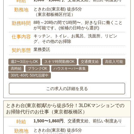
時給
ときわ台(東京都) 徒歩5分
勤務地
（東京都板橋区付近）
8時～20時の間で1時間〜、好きな日に働くこと
勤務時間
が可能です。(候補の日時から選択)
キッチン、トイレ、お風呂、洗面所、リビン
仕事内容
グ、その他のお掃除
業務委託
契約形態
週2〜3日からOK
スキマ時間勤務OK
交通費支給
高収入可能
高時給
ブランクOK
ハウスキーパー募集
30代･40代･50代活躍中
この求人の詳細を見る
ときわ台(東京都)駅から徒歩5分！3LDKマンションでの
お掃除代行のお仕事（東京都板橋区）
1,500〜1,860円
、交通費支給、前払い制度あり
時給
ときわ台(東京都) 徒歩5分
勤務地