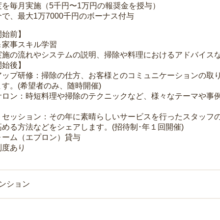
度を毎月実施（5千円〜1万円の報奨金を授与）
で、最大1万7000千円のボーナス付与
開始前】
＆家事スキル学習
実施の流れやシステムの説明、掃除や料理におけるアドバイス
開始後】
アップ研修：掃除の仕方、お客様とのコミュニケーションの取
す。(希望者のみ、随時開催)
サロン：時短料理や掃除のテクニックなど、様々なテーマや事例
トセッション：その年に素晴らしいサービスを行ったスタッフ
める方法などをシェアします。(招待制･年１回開催)
ォーム（エプロン）貸与
制度あり
マンション