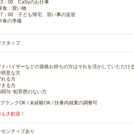
13：00 CaSyのお仕事
 昼食、買い物
～17：00 子ども帰宅、習い事の送迎
 夕食の準備
行スタッフ
アドバイザーなどの資格お持ちの方はそれを活かしていただけ
が得意な方
守れる方
できる方
の関与･犯罪歴のない方
 ブランクOK / 未経験OK / 扶養内就業の調整可
者も大歓迎！
ンセンティブあり