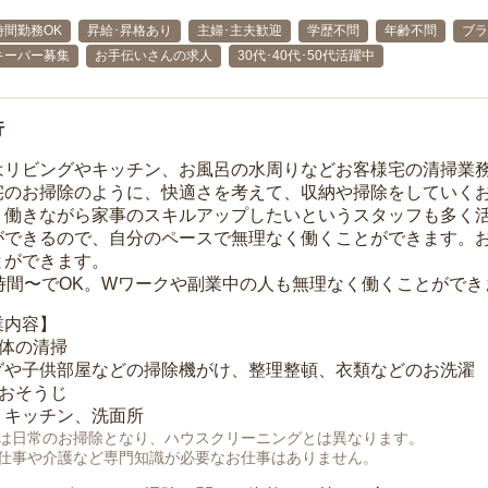
時間勤務OK
昇給･昇格あり
主婦･主夫歓迎
学歴不問
年齢不問
ブラ
キーパー募集
お手伝いさんの求人
30代･40代･50代活躍中
行
はリビングやキッチン、お風呂の水周りなどお客様宅の清掃業
宅のお掃除のように、快適さを考えて、収納や掃除をしていく
、働きながら家事のスキルアップしたいというスタッフも多く
ができるので、自分のペースで無理なく働くことができます。
とができます。
1時間〜でOK。Wワークや副業中の人も無理なく働くことができ
業内容】
全体の清掃
グや子供部屋などの掃除機がけ、整理整頓、衣類などのお洗濯
のおそうじ
、キッチン、洗面所
は日常のお掃除となり、ハウスクリーニングとは異なります。
仕事や介護など専門知識が必要なお仕事はありません。