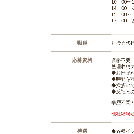
10：00〜
14：00
15：00
17：00
職種
お掃除代
応募資格
資格不要
整理収納
◆お掃除
◆時間を
◆挨拶の
◆反社と
学歴不問 /
他社経験
待遇
◆各種イ