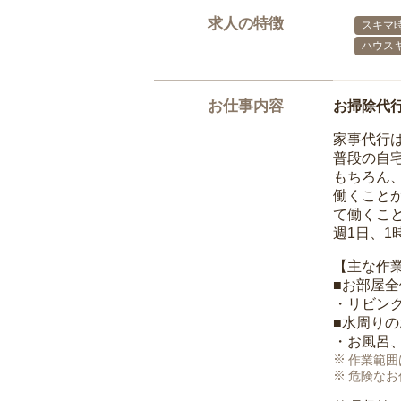
求人の特徴
スキマ
ハウス
お仕事内容
お掃除代
家事代行
普段の自
もちろん
働くこと
て働くこ
週1日、
【主な作
■お部屋
・リビン
■水周り
・お風呂
作業範囲
危険なお