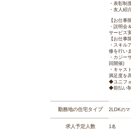
・表彰制
・友人紹介
【お仕事
・説明会
サービス
【お仕事
・スキル
修を行いま
・カジー
回開催)
・キャス
満足度を高
◆ユニフ
◆前払い
勤務地の住宅タイプ
2LDKの
求人予定人数
1名