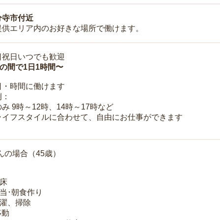
分寺市付近
提供エリア内のお好きな場所で働けます。
日祝日いつでも歓迎
時の間で1日1時間〜
日・時間に働けます
例：
み 9時～12時、14時～17時など
ライフスタイルに合わせて、自由にお仕事ができます
んの場合（45歳）
起床
弁当･朝食作り
洗濯、掃除
移動