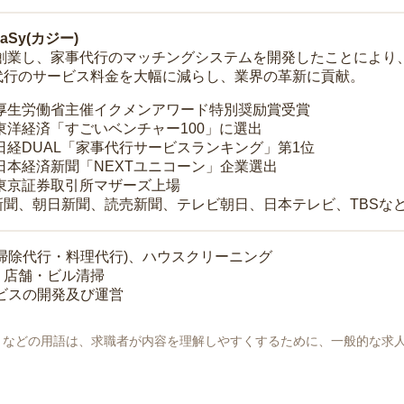
Sy(カジー)
年に創業し、家事代行のマッチングシステムを開発したことによ
代行のサービス料金を大幅に減らし、業界の革新に貢献。
 厚生労働省主催イクメンアワード特別奨励賞受賞
 東洋経済「すごいベンチャー100」に選出
 日経DUAL「家事代行サービスランキング」第1位
 日本経済新聞「NEXTユニコーン」企業選出
 東京証券取引所マザーズ上場
新聞、朝日新聞、読売新聞、テレビ朝日、日本テレビ、TBSな
掃除代行・料理代行)、ハウスクリーニング
・店舗・ビル清掃
ービスの開発及び運営
地」などの用語は、求職者が内容を理解しやすくするために、一般的な求