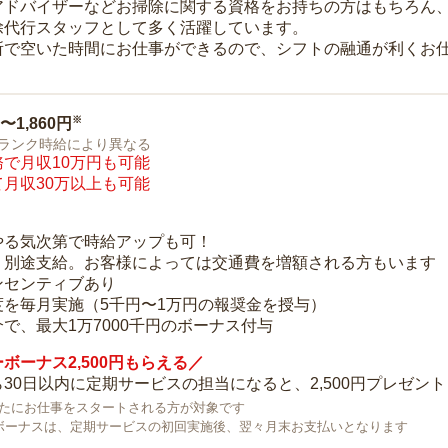
アドバイザーなどお掃除に関する資格をお持ちの方はもちろん
除代行スタッフとして多く活躍しています。
所で空いた時間にお仕事ができるので、シフトの融通が利くお
※
0〜1,860円
ランク時給により異なる
で月収10万円も可能
月収30万以上も可能
り
やる気次第で時給アップも可！
：別途支給。お客様によっては交通費を増額される方もいます
ンセンティブあり
度を毎月実施（5千円〜1万円の報奨金を授与）
で、最大1万7000千円のボーナス付与
ボーナス2,500円もらえる／
30日以内に定期サービスの担当になると、2,500円プレゼント
で新たにお仕事をスタートされる方が対象です
ボーナスは、定期サービスの初回実施後、翌々月末お支払いとなります