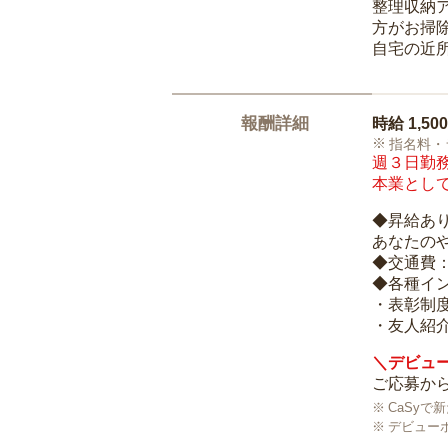
整理収納
方がお掃
自宅の近
報酬詳細
時給
1,50
指名料・
週３日勤務
本業として
◆昇給あ
あなたの
◆交通費
◆各種イ
・表彰制
・友人紹介
＼デビュー
ご応募から
CaSy
デビュー