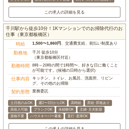
この求人の詳細を見る
千川駅から徒歩10分！1Kマンションでのお掃除代行のお
仕事（東京都板橋区）
1,500〜1,860円
、交通費支給、前払い制度あり
時給
千川 徒歩10分
勤務地
（東京都板橋区付近）
8時～20時の間で1時間〜、好きな日に働くこと
勤務時間
が可能です。(候補の日時から選択)
キッチン、トイレ、お風呂、洗面所、リビン
仕事内容
グ、その他のお掃除
業務委託
契約形態
土日祝のみOK
週2〜3日からOK
高時給
昇給･昇格あり
高収入可能
ブランクOK
未経験OK
主婦･主夫歓迎
資格不要
ハウスキーパー募集
直行･直帰OK
この求人の詳細を見る