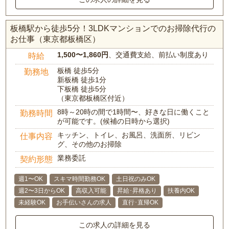
板橋駅から徒歩5分！3LDKマンションでのお掃除代行の
お仕事（東京都板橋区）
1,500〜1,860円
、交通費支給、前払い制度あり
時給
板橋 徒歩5分
勤務地
新板橋 徒歩1分
下板橋 徒歩5分
（東京都板橋区付近）
8時～20時の間で1時間〜、好きな日に働くこと
勤務時間
が可能です。(候補の日時から選択)
キッチン、トイレ、お風呂、洗面所、リビン
仕事内容
グ、その他のお掃除
業務委託
契約形態
週1〜OK
スキマ時間勤務OK
土日祝のみOK
週2〜3日からOK
高収入可能
昇給･昇格あり
扶養内OK
未経験OK
お手伝いさんの求人
直行･直帰OK
この求人の詳細を見る