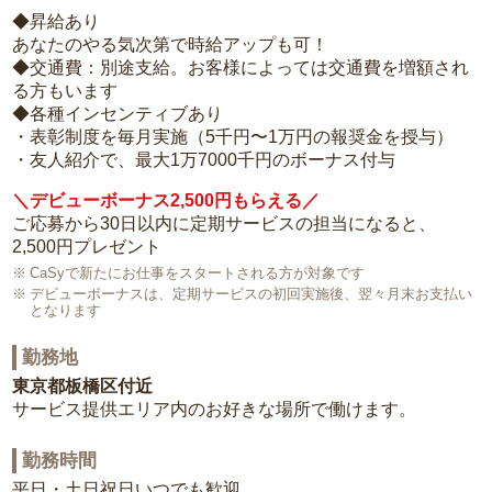
◆昇給あり
あなたのやる気次第で時給アップも可！
◆交通費：別途支給。お客様によっては交通費を増額され
る方もいます
◆各種インセンティブあり
・表彰制度を毎月実施（5千円〜1万円の報奨金を授与）
・友人紹介で、最大1万7000千円のボーナス付与
＼デビューボーナス2,500円もらえる／
ご応募から30日以内に定期サービスの担当になると、
2,500円プレゼント
CaSyで新たにお仕事をスタートされる方が対象です
デビューボーナスは、定期サービスの初回実施後、翌々月末お支払い
となります
勤務地
東京都板橋区付近
サービス提供エリア内のお好きな場所で働けます。
勤務時間
平日・土日祝日いつでも歓迎