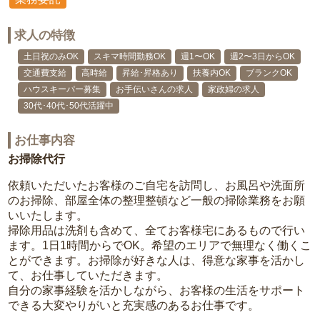
求人の特徴
土日祝のみOK
スキマ時間勤務OK
週1〜OK
週2〜3日からOK
交通費支給
高時給
昇給･昇格あり
扶養内OK
ブランクOK
ハウスキーパー募集
お手伝いさんの求人
家政婦の求人
30代･40代･50代活躍中
お仕事内容
お掃除代行
依頼いただいたお客様のご自宅を訪問し、お風呂や洗面所
のお掃除、部屋全体の整理整頓など一般の掃除業務をお願
いいたします。
掃除用品は洗剤も含めて、全てお客様宅にあるもので行い
ます。1日1時間からでOK。希望のエリアで無理なく働くこ
とができます。お掃除が好きな人は、得意な家事を活かし
て、お仕事していただきます。
自分の家事経験を活かしながら、お客様の生活をサポート
できる大変やりがいと充実感のあるお仕事です。