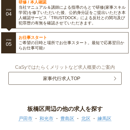
研修 / 本人確認
当社マニュアル＆講師による指導のもとで研修(家事スキル
step
学習)を修了いただいた後、公的身分証をご提出いただき本
04
人確認サービス「TRUSTDOCK」による反社との関与及び
犯罪歴の有無を確認させていただきます。
お仕事スタート
step
ご希望の日時と場所でお仕事スタート。最短で応募翌日か
05
らお仕事可能♪
CaSyではたらくメリットなど求人概要のご案内
家事代行求人TOP
板橋区周辺の他の求人を探す
戸田市
和光市
豊島区
北区
練馬区