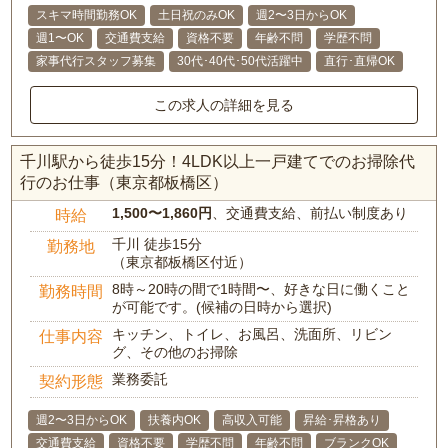
スキマ時間勤務OK
土日祝のみOK
週2〜3日からOK
週1〜OK
交通費支給
資格不要
年齢不問
学歴不問
家事代行スタッフ募集
30代･40代･50代活躍中
直行･直帰OK
この求人の詳細を見る
千川駅から徒歩15分！4LDK以上一戸建てでのお掃除代
行のお仕事（東京都板橋区）
1,500〜1,860円
、交通費支給、前払い制度あり
時給
千川 徒歩15分
勤務地
（東京都板橋区付近）
8時～20時の間で1時間〜、好きな日に働くこと
勤務時間
が可能です。(候補の日時から選択)
キッチン、トイレ、お風呂、洗面所、リビン
仕事内容
グ、その他のお掃除
業務委託
契約形態
週2〜3日からOK
扶養内OK
高収入可能
昇給･昇格あり
交通費支給
資格不要
学歴不問
年齢不問
ブランクOK