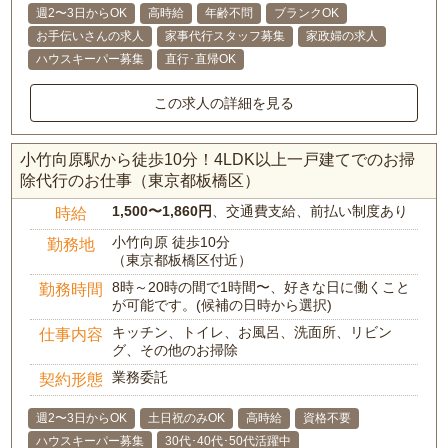
週2〜3日からOK
高時給
年齢不問
ブランクOK
お手伝いさんの求人
家事代行スタッフ募集
家政婦の求人
ハウスキーパー募集
直行･直帰OK
この求人の詳細を見る
小竹向原駅から徒歩10分！4LDK以上一戸建てでのお掃
除代行のお仕事（東京都板橋区）
1,500〜1,860円
、交通費支給、前払い制度あり
時給
小竹向原 徒歩10分
勤務地
（東京都板橋区付近）
8時～20時の間で1時間〜、好きな日に働くこと
勤務時間
が可能です。(候補の日時から選択)
キッチン、トイレ、お風呂、洗面所、リビン
仕事内容
グ、その他のお掃除
業務委託
契約形態
週2〜3日からOK
土日祝のみOK
高時給
資格不要
ハウスキーパー募集
30代･40代･50代活躍中