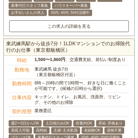
家事代行スタッフ募集
ハウスキーパー募集
お手伝いさんの求人
30代･40代･50代活躍中
この求人の詳細を見る
東武練馬駅から徒歩7分！1LDKマンションでのお掃除代
行のお仕事（東京都板橋区）
1,500〜1,860円
、交通費支給、前払い制度あり
時給
東武練馬 徒歩7分
勤務地
（東京都板橋区付近）
8時～20時の間で1時間〜、好きな日に働くこと
勤務時間
が可能です。(候補の日時から選択)
キッチン、トイレ、お風呂、洗面所、リビン
仕事内容
グ、その他のお掃除
業務委託
契約形態
週2〜3日からOK
土日祝のみOK
扶養内OK
昇給･昇格あり
高収入可能
高時給
主婦･主夫歓迎
未経験OK
資格不要
ブランクOK
家事代行スタッフ募集
30代･40代･50代活躍中