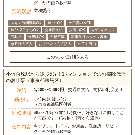
グ、その他のお掃除
業務委託
契約形態
スキマ時間勤務OK
週1〜OK
土日祝のみOK
週2〜3日からOK
交通費支給
扶養内OK
昇給･昇格あり
高時給
未経験OK
年齢不問
家事代行スタッフ募集
家政婦の求人
お手伝いさんの求人
シフト自由
この求人の詳細を見る
小竹向原駅から徒歩5分！1Kマンションでのお掃除代行
のお仕事（東京都練馬区）
1,500〜1,860円
、交通費支給、前払い制度あり
時給
小竹向原 徒歩5分
勤務地
（東京都練馬区付近）
8時～20時の間で1時間〜、好きな日に働くこと
勤務時間
が可能です。(候補の日時から選択)
キッチン、トイレ、お風呂、洗面所、リビン
仕事内容
グ、その他のお掃除