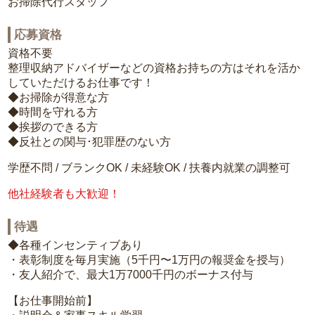
お掃除代行スタッフ
応募資格
資格不要
整理収納アドバイザーなどの資格お持ちの方はそれを活か
していただけるお仕事です！
◆お掃除が得意な方
◆時間を守れる方
◆挨拶のできる方
◆反社との関与･犯罪歴のない方
学歴不問 / ブランクOK / 未経験OK / 扶養内就業の調整可
他社経験者も大歓迎！
待遇
◆各種インセンティブあり
・表彰制度を毎月実施（5千円〜1万円の報奨金を授与）
・友人紹介で、最大1万7000千円のボーナス付与
【お仕事開始前】