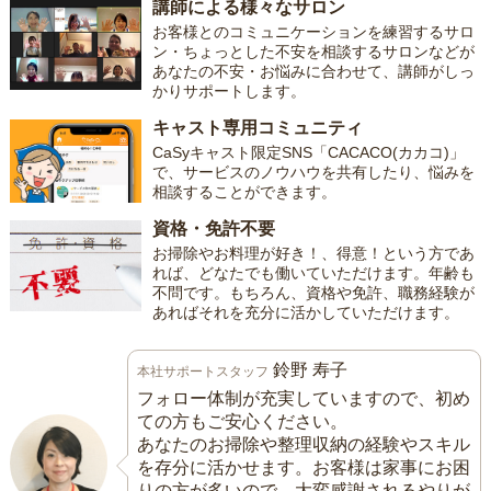
講師による様々なサロン
お客様とのコミュニケーションを練習するサロ
ン・ちょっとした不安を相談するサロンなどが
あなたの不安・お悩みに合わせて、講師がしっ
かりサポートします。
キャスト専用コミュニティ
CaSyキャスト限定SNS「CACACO(カカコ)」
で、サービスのノウハウを共有したり、悩みを
相談することができます。
資格・免許不要
お掃除やお料理が好き！、得意！という方であ
れば、どなたでも働いていただけます。年齢も
不問です。もちろん、資格や免許、職務経験が
あればそれを充分に活かしていただけます。
鈴野 寿子
本社サポートスタッフ
フォロー体制が充実していますので、初め
ての方もご安心ください。
あなたのお掃除や整理収納の経験やスキル
を存分に活かせます。お客様は家事にお困
りの方が多いので、大変感謝されるやりが