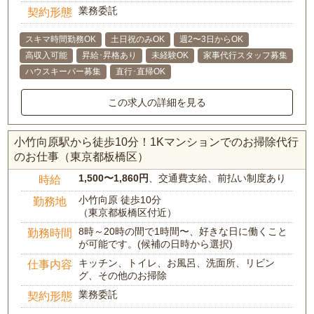
業務委託
契約形態
スキマ時間勤務OK
土日祝のみOK
週2〜3日からOK
高収入可能
昇給･昇格あり
未経験OK
家事代行スタッフ募集
ハウスキーパー募集
直行･直帰OK
この求人の詳細を見る
小竹向原駅から徒歩10分！1Kマンションでのお掃除代行
のお仕事（東京都板橋区）
1,500〜1,860円
、交通費支給、前払い制度あり
時給
小竹向原 徒歩10分
勤務地
（東京都板橋区付近）
8時～20時の間で1時間〜、好きな日に働くこと
勤務時間
が可能です。(候補の日時から選択)
キッチン、トイレ、お風呂、洗面所、リビン
仕事内容
グ、その他のお掃除
業務委託
契約形態