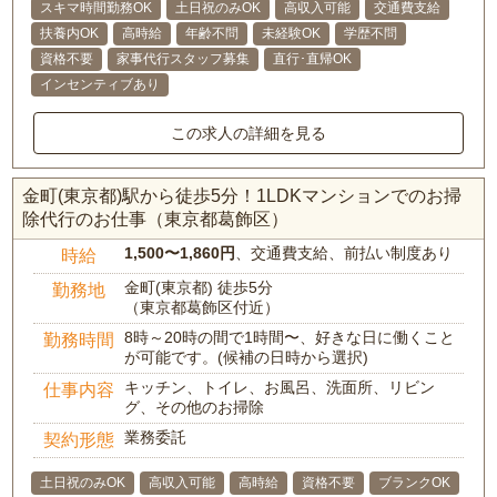
スキマ時間勤務OK
土日祝のみOK
高収入可能
交通費支給
扶養内OK
高時給
年齢不問
未経験OK
学歴不問
資格不要
家事代行スタッフ募集
直行･直帰OK
インセンティブあり
この求人の詳細を見る
金町(東京都)駅から徒歩5分！1LDKマンションでのお掃
除代行のお仕事（東京都葛飾区）
1,500〜1,860円
、交通費支給、前払い制度あり
時給
金町(東京都) 徒歩5分
勤務地
（東京都葛飾区付近）
8時～20時の間で1時間〜、好きな日に働くこと
勤務時間
が可能です。(候補の日時から選択)
キッチン、トイレ、お風呂、洗面所、リビン
仕事内容
グ、その他のお掃除
業務委託
契約形態
土日祝のみOK
高収入可能
高時給
資格不要
ブランクOK