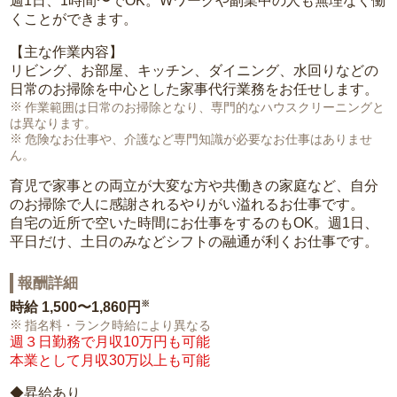
週1日、1時間〜でOK。Wワークや副業中の人も無理なく働
くことができます。
【主な作業内容】
リビング、お部屋、キッチン、ダイニング、水回りなどの
日常のお掃除を中心とした家事代行業務をお任せします。
作業範囲は日常のお掃除となり、専門的なハウスクリーニングと
は異なります。
危険なお仕事や、介護など専門知識が必要なお仕事はありませ
ん。
育児で家事との両立が大変な方や共働きの家庭など、自分
のお掃除で人に感謝されるやりがい溢れるお仕事です。
自宅の近所で空いた時間にお仕事をするのもOK。週1日、
平日だけ、土日のみなどシフトの融通が利くお仕事です。
報酬詳細
※
時給
1,500〜1,860円
指名料・ランク時給により異なる
週３日勤務で月収10万円も可能
本業として月収30万以上も可能
◆昇給あり