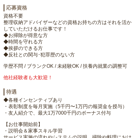
応募資格
資格不要
整理収納アドバイザーなどの資格お持ちの方はそれを活か
していただけるお仕事です！
◆お掃除が得意な方
◆時間を守れる方
◆挨拶のできる方
◆反社との関与･犯罪歴のない方
学歴不問 / ブランクOK / 未経験OK / 扶養内就業の調整可
他社経験者も大歓迎！
待遇
◆各種インセンティブあり
・表彰制度を毎月実施（5千円〜1万円の報奨金を授与）
・友人紹介で、最大1万7000千円のボーナス付与
【お仕事開始前】
・説明会＆家事スキル学習
サービス実施の流れやシステムの説明、掃除や料理におけ