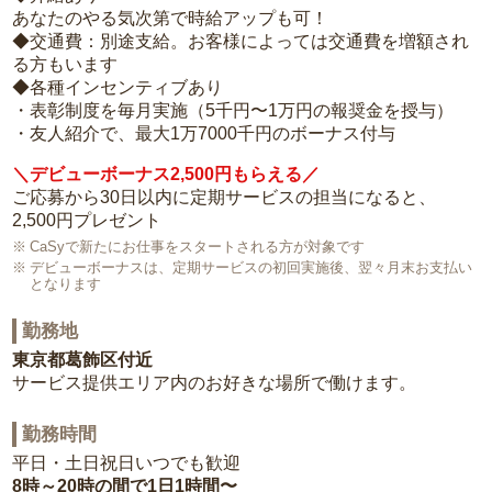
あなたのやる気次第で時給アップも可！
◆交通費：別途支給。お客様によっては交通費を増額され
る方もいます
◆各種インセンティブあり
・表彰制度を毎月実施（5千円〜1万円の報奨金を授与）
・友人紹介で、最大1万7000千円のボーナス付与
＼デビューボーナス2,500円もらえる／
ご応募から30日以内に定期サービスの担当になると、
2,500円プレゼント
CaSyで新たにお仕事をスタートされる方が対象です
デビューボーナスは、定期サービスの初回実施後、翌々月末お支払い
となります
勤務地
東京都葛飾区付近
サービス提供エリア内のお好きな場所で働けます。
勤務時間
平日・土日祝日いつでも歓迎
8時～20時の間で1日1時間〜