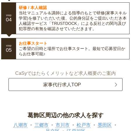
研修 / 本人確認
当社マニュアル＆講師による指導のもとで研修(家事スキル
step
学習)を修了いただいた後、公的身分証をご提出いただき本
04
人確認サービス「TRUSTDOCK」による反社との関与及び
犯罪歴の有無を確認させていただきます。
お仕事スタート
step
ご希望の日時と場所でお仕事スタート。最短で応募翌日か
05
らお仕事可能♪
CaSyではたらくメリットなど求人概要のご案内
家事代行求人TOP
葛飾区周辺の他の求人を探す
八潮市
三郷市
市川市
松戸市
墨田区