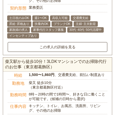
グ、その他のお掃除
業務委託
契約形態
土日祝のみOK
週1〜OK
高収入可能
交通費支給
昇給･昇格あり
扶養内OK
ブランクOK
主婦･主夫歓迎
家政婦の求人
家事代行スタッフ募集
30代･40代･50代活躍中
インセンティブあり
この求人の詳細を見る
柴又駅から徒歩10分！3LDKマンションでのお掃除代行
のお仕事（東京都葛飾区）
1,500〜1,860円
、交通費支給、前払い制度あり
時給
柴又 徒歩10分
勤務地
（東京都葛飾区付近）
8時～20時の間で1時間〜、好きな日に働くこと
勤務時間
が可能です。(候補の日時から選択)
キッチン、トイレ、お風呂、洗面所、リビン
仕事内容
グ、その他のお掃除