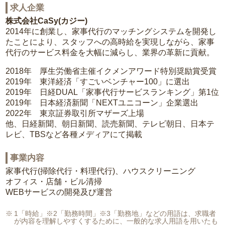
求人企業
株式会社CaSy(カジー)
2014年に創業し、家事代行のマッチングシステムを開発し
たことにより、スタッフへの高時給を実現しながら、家事
代行のサービス料金を大幅に減らし、業界の革新に貢献。
2018年 厚生労働省主催イクメンアワード特別奨励賞受賞
2019年 東洋経済「すごいベンチャー100」に選出
2019年 日経DUAL「家事代行サービスランキング」第1位
2019年 日本経済新聞「NEXTユニコーン」企業選出
2022年 東京証券取引所マザーズ上場
他、日経新聞、朝日新聞、読売新聞、テレビ朝日、日本テ
レビ、TBSなど各種メディアにて掲載
事業内容
家事代行(掃除代行・料理代行)、ハウスクリーニング
オフィス・店舗・ビル清掃
WEBサービスの開発及び運営
1「時給」※2「勤務時間」※3「勤務地」などの用語は、求職者
が内容を理解しやすくするために、一般的な求人用語を用いたも