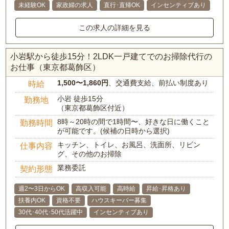
未経験OK
家政婦の求人
直行･直帰OK
インセンティブあり
この求人の詳細を見る
小岩駅から徒歩15分！2LDK一戸建てでのお掃除代行の
お仕事（東京都葛飾区）
1,500〜1,860円
、交通費支給、前払い制度あり
時給
小岩 徒歩15分
勤務地
（東京都葛飾区付近）
8時～20時の間で1時間〜、好きな日に働くこと
勤務時間
が可能です。(候補の日時から選択)
キッチン、トイレ、お風呂、洗面所、リビン
仕事内容
グ、その他のお掃除
業務委託
契約形態
週2〜3日からOK
高収入可能
高時給
昇給･昇格あり
扶養内OK
資格不要
ハウスキーパー募集
30代･40代･50代活躍中
インセンティブあり