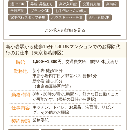
週1〜OK
昇給･昇格あり
高収入可能
交通費支給
高時給
学歴不問
ブランクOK
お手伝いさんの求人
家事代行スタッフ募集
ハウスキーパー募集
直行･直帰OK
この求人の詳細を見る
新小岩駅から徒歩15分！3LDKマンションでのお掃除代
行のお仕事（東京都葛飾区）
1,500〜1,860円
、交通費支給、前払い制度あり
時給
新小岩 徒歩15分
勤務地
東新小岩四丁目／都営バス 徒歩1分
新小岩 徒歩15分
（東京都葛飾区付近）
8時～20時の間で1時間〜、好きな日に働くこと
勤務時間
が可能です。(候補の日時から選択)
キッチン、トイレ、お風呂、洗面所、リビン
仕事内容
グ、その他のお掃除
業務委託
契約形態