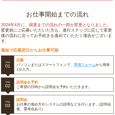
お仕事開始までの流れ
2024年4月に、就業までの流れの一部が変更となりました。
変更前にご応募いただいた方も、進行ステップに応じて変更
後の流れに沿ってお手続きを進めていただく場合がございま
す。
最短で応募翌日からお仕事可能
応募
step
パソコンまたはスマートフォンで、
専用フォーム
から簡単
01
1分入力。
説明会を予約
step
02
ご希望の日時から説明会を予約いただきます。
説明会
step
お仕事の進め方やシステムの説明などを行います。(説明会
03
後、選考会あり)