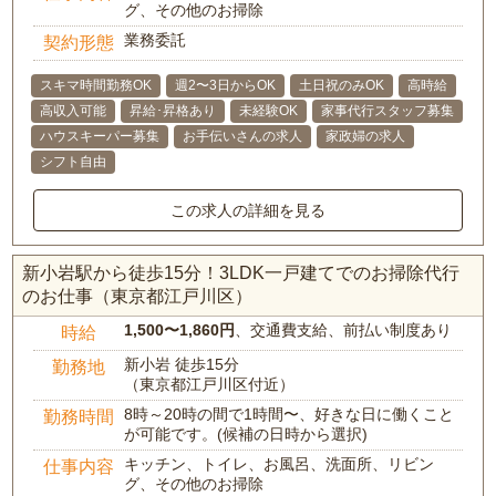
グ、その他のお掃除
業務委託
契約形態
スキマ時間勤務OK
週2〜3日からOK
土日祝のみOK
高時給
高収入可能
昇給･昇格あり
未経験OK
家事代行スタッフ募集
ハウスキーパー募集
お手伝いさんの求人
家政婦の求人
シフト自由
この求人の詳細を見る
新小岩駅から徒歩15分！3LDK一戸建てでのお掃除代行
のお仕事（東京都江戸川区）
1,500〜1,860円
、交通費支給、前払い制度あり
時給
新小岩 徒歩15分
勤務地
（東京都江戸川区付近）
8時～20時の間で1時間〜、好きな日に働くこと
勤務時間
が可能です。(候補の日時から選択)
キッチン、トイレ、お風呂、洗面所、リビン
仕事内容
グ、その他のお掃除