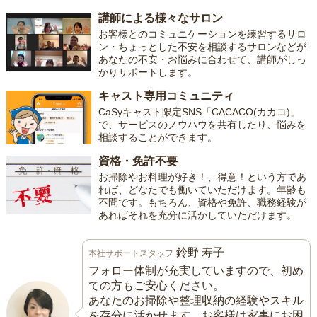
講師による様々なサロン
お客様とのコミュニケーションを練習するサロ
ン・ちょっとした不安を相談するサロンなどが
あなたの不安・お悩みに合わせて、講師がしっ
かりサポートします。
キャスト専用コミュニティ
CaSyキャスト限定SNS「CACACO(カカコ)」
で、サービスのノウハウを共有したり、悩みを
相談することができます。
資格・免許不要
お掃除やお料理が好き！、得意！という方であ
れば、どなたでも働いていただけます。年齢も
不問です。もちろん、資格や免許、職務経験が
あればそれを充分に活かしていただけます。
鈴野 寿子
本社サポートスタッフ
フォロー体制が充実していますので、初め
ての方もご安心ください。
あなたのお掃除や整理収納の経験やスキル
を存分に活かせます。お客様は家事にお困