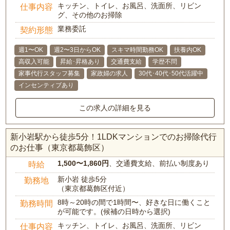
キッチン、トイレ、お風呂、洗面所、リビン
仕事内容
グ、その他のお掃除
業務委託
契約形態
週1〜OK
週2〜3日からOK
スキマ時間勤務OK
扶養内OK
高収入可能
昇給･昇格あり
交通費支給
学歴不問
家事代行スタッフ募集
家政婦の求人
30代･40代･50代活躍中
インセンティブあり
この求人の詳細を見る
新小岩駅から徒歩5分！1LDKマンションでのお掃除代行
のお仕事（東京都葛飾区）
1,500〜1,860円
、交通費支給、前払い制度あり
時給
新小岩 徒歩5分
勤務地
（東京都葛飾区付近）
8時～20時の間で1時間〜、好きな日に働くこと
勤務時間
が可能です。(候補の日時から選択)
キッチン、トイレ、お風呂、洗面所、リビン
仕事内容