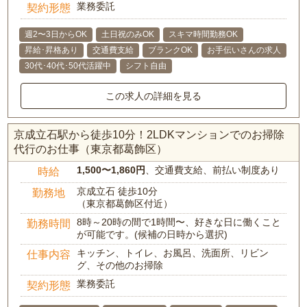
業務委託
契約形態
週2〜3日からOK
土日祝のみOK
スキマ時間勤務OK
昇給･昇格あり
交通費支給
ブランクOK
お手伝いさんの求人
30代･40代･50代活躍中
シフト自由
この求人の詳細を見る
京成立石駅から徒歩10分！2LDKマンションでのお掃除
代行のお仕事（東京都葛飾区）
1,500〜1,860円
、交通費支給、前払い制度あり
時給
京成立石 徒歩10分
勤務地
（東京都葛飾区付近）
8時～20時の間で1時間〜、好きな日に働くこと
勤務時間
が可能です。(候補の日時から選択)
キッチン、トイレ、お風呂、洗面所、リビン
仕事内容
グ、その他のお掃除
業務委託
契約形態