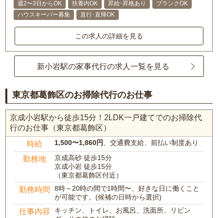
週2〜3日からOK
扶養内OK
昇給･昇格あり
ブランクOK
ハウスキーパー募集
直行･直帰OK
この求人の詳細を見る
新小岩駅の家事代行の求人一覧を見る
東京都葛飾区のお掃除代行のお仕事
京成小岩駅から徒歩15分！2LDK一戸建てでのお掃除代
行のお仕事（東京都葛飾区）
1,500〜1,860円
、交通費支給、前払い制度あり
時給
京成高砂 徒歩15分
勤務地
京成小岩 徒歩15分
（東京都葛飾区付近）
8時～20時の間で1時間〜、好きな日に働くこと
勤務時間
が可能です。(候補の日時から選択)
キッチン、トイレ、お風呂、洗面所、リビン
仕事内容