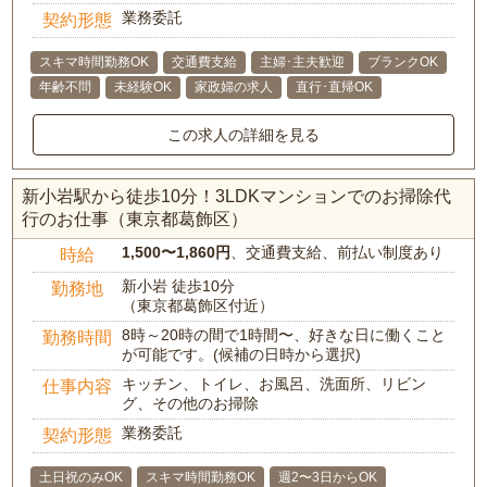
業務委託
契約形態
スキマ時間勤務OK
交通費支給
主婦･主夫歓迎
ブランクOK
年齢不問
未経験OK
家政婦の求人
直行･直帰OK
この求人の詳細を見る
新小岩駅から徒歩10分！3LDKマンションでのお掃除代
行のお仕事（東京都葛飾区）
1,500〜1,860円
、交通費支給、前払い制度あり
時給
新小岩 徒歩10分
勤務地
（東京都葛飾区付近）
8時～20時の間で1時間〜、好きな日に働くこと
勤務時間
が可能です。(候補の日時から選択)
キッチン、トイレ、お風呂、洗面所、リビン
仕事内容
グ、その他のお掃除
業務委託
契約形態
土日祝のみOK
スキマ時間勤務OK
週2〜3日からOK