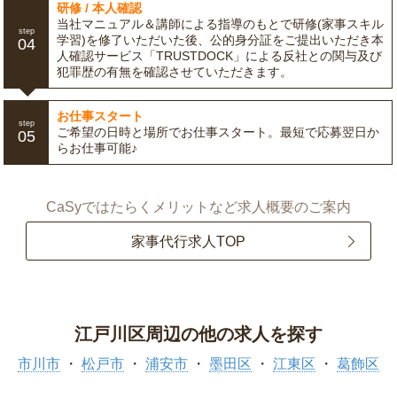
研修 / 本人確認
当社マニュアル＆講師による指導のもとで研修(家事スキル
step
学習)を修了いただいた後、公的身分証をご提出いただき本
04
人確認サービス「TRUSTDOCK」による反社との関与及び
犯罪歴の有無を確認させていただきます。
お仕事スタート
step
ご希望の日時と場所でお仕事スタート。最短で応募翌日か
05
らお仕事可能♪
CaSyではたらくメリットなど求人概要のご案内
家事代行求人TOP
江戸川区周辺の他の求人を探す
市川市
松戸市
浦安市
墨田区
江東区
葛飾区