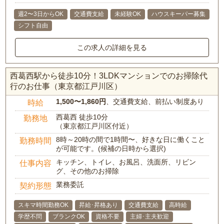
週2〜3日からOK
交通費支給
未経験OK
ハウスキーパー募集
シフト自由
この求人の詳細を見る
西葛西駅から徒歩10分！3LDKマンションでのお掃除代
行のお仕事（東京都江戸川区）
1,500〜1,860円
、交通費支給、前払い制度あり
時給
西葛西 徒歩10分
勤務地
（東京都江戸川区付近）
8時～20時の間で1時間〜、好きな日に働くこと
勤務時間
が可能です。(候補の日時から選択)
キッチン、トイレ、お風呂、洗面所、リビン
仕事内容
グ、その他のお掃除
業務委託
契約形態
スキマ時間勤務OK
昇給･昇格あり
交通費支給
高時給
学歴不問
ブランクOK
資格不要
主婦･主夫歓迎