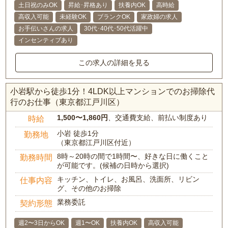
土日祝のみOK
昇給･昇格あり
扶養内OK
高時給
高収入可能
未経験OK
ブランクOK
家政婦の求人
お手伝いさんの求人
30代･40代･50代活躍中
インセンティブあり
この求人の詳細を見る
小岩駅から徒歩1分！4LDK以上マンションでのお掃除代
行のお仕事（東京都江戸川区）
1,500〜1,860円
、交通費支給、前払い制度あり
時給
小岩 徒歩1分
勤務地
（東京都江戸川区付近）
8時～20時の間で1時間〜、好きな日に働くこと
勤務時間
が可能です。(候補の日時から選択)
キッチン、トイレ、お風呂、洗面所、リビン
仕事内容
グ、その他のお掃除
業務委託
契約形態
週2〜3日からOK
週1〜OK
扶養内OK
高収入可能