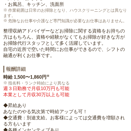
・お風呂、キッチン、洗面所
作業範囲は日常のお掃除となり、ハウスクリーニングとは異なり
ます。
危険なお仕事や介護など専門知識が必要なお仕事はありません。
整理収納アドバイザーなどお掃除に関する資格をお持ちの
方はもちろん、資格や経験がなくてもお掃除が好きな方が
お掃除代行スタッフとして多く活躍しています。
自宅の近所で空いた時間にお仕事ができるので、シフトの
融通が利くお仕事です。
報酬詳細
※
時給
1,500〜1,860円
指名料・ランク時給により異なる
週３日勤務で月収10万円も可能
本業として月収30万以上も可能
◆昇給あり
あなたのやる気次第で時給アップも可！
◆交通費：別途支給。お客様によっては交通費を増額され
る方もいます
◆各種インセンティブあり