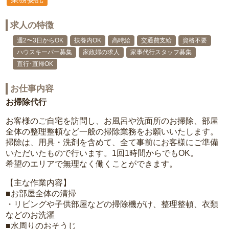
求人の特徴
週2〜3日からOK
扶養内OK
高時給
交通費支給
資格不要
ハウスキーパー募集
家政婦の求人
家事代行スタッフ募集
直行･直帰OK
お仕事内容
お掃除代行
お客様のご自宅を訪問し、お風呂や洗面所のお掃除、部屋
全体の整理整頓など一般の掃除業務をお願いいたします。
掃除は、用具・洗剤を含めて、全て事前にお客様にご準備
いただいたもので行います。1回1時間からでもOK。
希望のエリアで無理なく働くことができます。
【主な作業内容】
■お部屋全体の清掃
・リビングや子供部屋などの掃除機がけ、整理整頓、衣類
などのお洗濯
■水周りのおそうじ