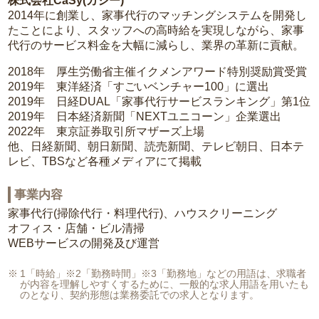
株式会社CaSy(カジー)
2014年に創業し、家事代行のマッチングシステムを開発し
たことにより、スタッフへの高時給を実現しながら、家事
代行のサービス料金を大幅に減らし、業界の革新に貢献。
2018年 厚生労働省主催イクメンアワード特別奨励賞受賞
2019年 東洋経済「すごいベンチャー100」に選出
2019年 日経DUAL「家事代行サービスランキング」第1位
2019年 日本経済新聞「NEXTユニコーン」企業選出
2022年 東京証券取引所マザーズ上場
他、日経新聞、朝日新聞、読売新聞、テレビ朝日、日本テ
レビ、TBSなど各種メディアにて掲載
事業内容
家事代行(掃除代行・料理代行)、ハウスクリーニング
オフィス・店舗・ビル清掃
WEBサービスの開発及び運営
1「時給」※2「勤務時間」※3「勤務地」などの用語は、求職者
が内容を理解しやすくするために、一般的な求人用語を用いたも
のとなり、契約形態は業務委託での求人となります。