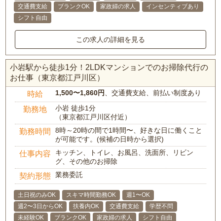
交通費支給
ブランクOK
家政婦の求人
インセンティブあり
シフト自由
この求人の詳細を見る
小岩駅から徒歩1分！2LDKマンションでのお掃除代行の
お仕事（東京都江戸川区）
1,500〜1,860円
、交通費支給、前払い制度あり
時給
小岩 徒歩1分
勤務地
（東京都江戸川区付近）
8時～20時の間で1時間〜、好きな日に働くこと
勤務時間
が可能です。(候補の日時から選択)
キッチン、トイレ、お風呂、洗面所、リビン
仕事内容
グ、その他のお掃除
業務委託
契約形態
土日祝のみOK
スキマ時間勤務OK
週1〜OK
週2〜3日からOK
扶養内OK
交通費支給
学歴不問
未経験OK
ブランクOK
家政婦の求人
シフト自由