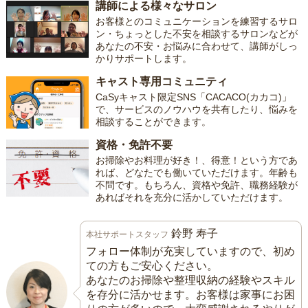
講師による様々なサロン
お客様とのコミュニケーションを練習するサロ
ン・ちょっとした不安を相談するサロンなどが
あなたの不安・お悩みに合わせて、講師がしっ
かりサポートします。
キャスト専用コミュニティ
CaSyキャスト限定SNS「CACACO(カカコ)」
で、サービスのノウハウを共有したり、悩みを
相談することができます。
資格・免許不要
お掃除やお料理が好き！、得意！という方であ
れば、どなたでも働いていただけます。年齢も
不問です。もちろん、資格や免許、職務経験が
あればそれを充分に活かしていただけます。
鈴野 寿子
本社サポートスタッフ
フォロー体制が充実していますので、初め
ての方もご安心ください。
あなたのお掃除や整理収納の経験やスキル
を存分に活かせます。お客様は家事にお困