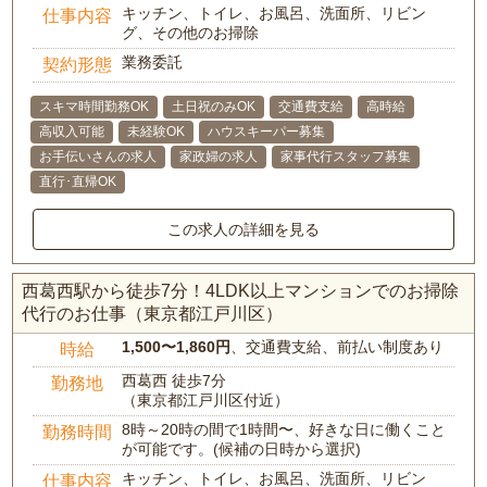
キッチン、トイレ、お風呂、洗面所、リビン
仕事内容
グ、その他のお掃除
業務委託
契約形態
スキマ時間勤務OK
土日祝のみOK
交通費支給
高時給
高収入可能
未経験OK
ハウスキーパー募集
お手伝いさんの求人
家政婦の求人
家事代行スタッフ募集
直行･直帰OK
この求人の詳細を見る
西葛西駅から徒歩7分！4LDK以上マンションでのお掃除
代行のお仕事（東京都江戸川区）
1,500〜1,860円
、交通費支給、前払い制度あり
時給
西葛西 徒歩7分
勤務地
（東京都江戸川区付近）
8時～20時の間で1時間〜、好きな日に働くこと
勤務時間
が可能です。(候補の日時から選択)
キッチン、トイレ、お風呂、洗面所、リビン
仕事内容