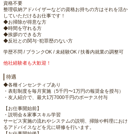
資格不要
整理収納アドバイザーなどの資格お持ちの方はそれを活か
していただけるお仕事です！
◆お掃除が得意な方
◆時間を守れる方
◆挨拶のできる方
◆反社との関与･犯罪歴のない方
学歴不問 / ブランクOK / 未経験OK / 扶養内就業の調整可
他社経験者も大歓迎！
待遇
◆各種インセンティブあり
・表彰制度を毎月実施（5千円〜1万円の報奨金を授与）
・友人紹介で、最大1万7000千円のボーナス付与
【お仕事開始前】
・説明会＆家事スキル学習
サービス実施の流れやシステムの説明、掃除や料理におけ
るアドバイスなどを元に研修を行います。
【お仕事開始後】