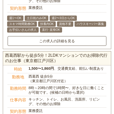
グ、その他のお掃除
業務委託
契約形態
週1〜OK
土日祝のみOK
週2〜3日からOK
スキマ時間勤務OK
扶養内OK
資格不要
ハウスキーパー募集
お手伝いさんの求人
直行･直帰OK
この求人の詳細を見る
西葛西駅から徒歩5分！2LDKマンションでのお掃除代行
のお仕事（東京都江戸川区）
1,500〜1,860円
、交通費支給、前払い制度あり
時給
西葛西 徒歩5分
勤務地
（東京都江戸川区付近）
8時～20時の間で1時間〜、好きな日に働くこと
勤務時間
が可能です。(候補の日時から選択)
キッチン、トイレ、お風呂、洗面所、リビン
仕事内容
グ、その他のお掃除
業務委託
契約形態