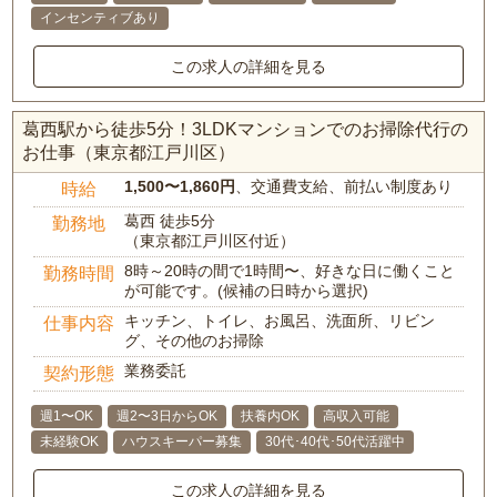
インセンティブあり
この求人の詳細を見る
葛西駅から徒歩5分！3LDKマンションでのお掃除代行の
お仕事（東京都江戸川区）
1,500〜1,860円
、交通費支給、前払い制度あり
時給
葛西 徒歩5分
勤務地
（東京都江戸川区付近）
8時～20時の間で1時間〜、好きな日に働くこと
勤務時間
が可能です。(候補の日時から選択)
キッチン、トイレ、お風呂、洗面所、リビン
仕事内容
グ、その他のお掃除
業務委託
契約形態
週1〜OK
週2〜3日からOK
扶養内OK
高収入可能
未経験OK
ハウスキーパー募集
30代･40代･50代活躍中
この求人の詳細を見る