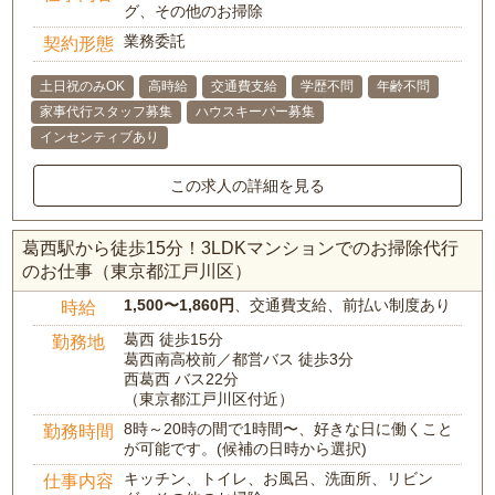
グ、その他のお掃除
業務委託
契約形態
土日祝のみOK
高時給
交通費支給
学歴不問
年齢不問
家事代行スタッフ募集
ハウスキーパー募集
インセンティブあり
この求人の詳細を見る
葛西駅から徒歩15分！3LDKマンションでのお掃除代行
のお仕事（東京都江戸川区）
1,500〜1,860円
、交通費支給、前払い制度あり
時給
葛西 徒歩15分
勤務地
葛西南高校前／都営バス 徒歩3分
西葛西 バス22分
（東京都江戸川区付近）
8時～20時の間で1時間〜、好きな日に働くこと
勤務時間
が可能です。(候補の日時から選択)
キッチン、トイレ、お風呂、洗面所、リビン
仕事内容