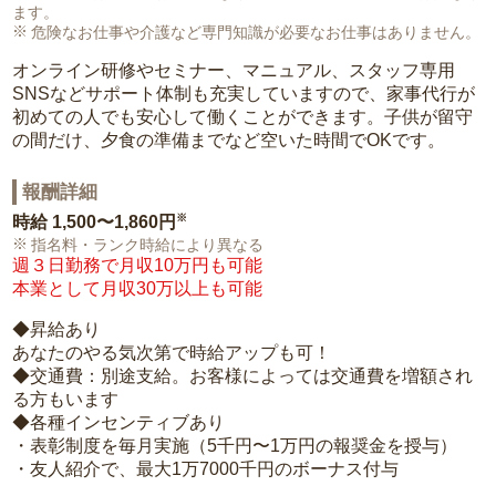
ます。
危険なお仕事や介護など専門知識が必要なお仕事はありません。
オンライン研修やセミナー、マニュアル、スタッフ専用
SNSなどサポート体制も充実していますので、家事代行が
初めての人でも安心して働くことができます。子供が留守
の間だけ、夕食の準備までなど空いた時間でOKです。
報酬詳細
※
時給
1,500〜1,860円
指名料・ランク時給により異なる
週３日勤務で月収10万円も可能
本業として月収30万以上も可能
◆昇給あり
あなたのやる気次第で時給アップも可！
◆交通費：別途支給。お客様によっては交通費を増額され
る方もいます
◆各種インセンティブあり
・表彰制度を毎月実施（5千円〜1万円の報奨金を授与）
・友人紹介で、最大1万7000千円のボーナス付与