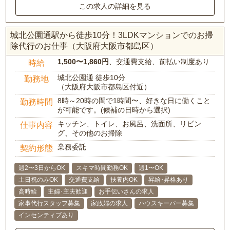
この求人の詳細を見る
城北公園通駅から徒歩10分！3LDKマンションでのお掃
除代行のお仕事（大阪府大阪市都島区）
1,500〜1,860円
、交通費支給、前払い制度あり
時給
城北公園通 徒歩10分
勤務地
（大阪府大阪市都島区付近）
8時～20時の間で1時間〜、好きな日に働くこと
勤務時間
が可能です。(候補の日時から選択)
キッチン、トイレ、お風呂、洗面所、リビン
仕事内容
グ、その他のお掃除
業務委託
契約形態
週2〜3日からOK
スキマ時間勤務OK
週1〜OK
土日祝のみOK
交通費支給
扶養内OK
昇給･昇格あり
高時給
主婦･主夫歓迎
お手伝いさんの求人
家事代行スタッフ募集
家政婦の求人
ハウスキーパー募集
インセンティブあり