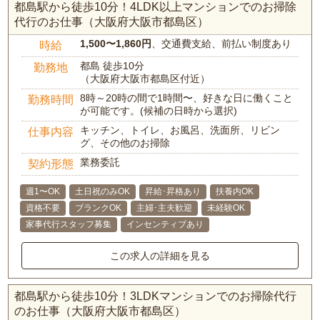
都島駅から徒歩10分！4LDK以上マンションでのお掃除
代行のお仕事（大阪府大阪市都島区）
1,500〜1,860円
、交通費支給、前払い制度あり
時給
都島 徒歩10分
勤務地
（大阪府大阪市都島区付近）
8時～20時の間で1時間〜、好きな日に働くこと
勤務時間
が可能です。(候補の日時から選択)
キッチン、トイレ、お風呂、洗面所、リビン
仕事内容
グ、その他のお掃除
業務委託
契約形態
週1〜OK
土日祝のみOK
昇給･昇格あり
扶養内OK
資格不要
ブランクOK
主婦･主夫歓迎
未経験OK
家事代行スタッフ募集
インセンティブあり
この求人の詳細を見る
都島駅から徒歩10分！3LDKマンションでのお掃除代行
のお仕事（大阪府大阪市都島区）