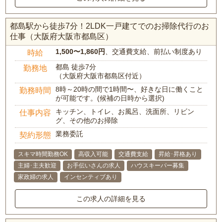
都島駅から徒歩7分！2LDK一戸建てでのお掃除代行のお
仕事（大阪府大阪市都島区）
1,500〜1,860円
、交通費支給、前払い制度あり
時給
都島 徒歩7分
勤務地
（大阪府大阪市都島区付近）
8時～20時の間で1時間〜、好きな日に働くこと
勤務時間
が可能です。(候補の日時から選択)
キッチン、トイレ、お風呂、洗面所、リビン
仕事内容
グ、その他のお掃除
業務委託
契約形態
スキマ時間勤務OK
高収入可能
交通費支給
昇給･昇格あり
主婦･主夫歓迎
お手伝いさんの求人
ハウスキーパー募集
家政婦の求人
インセンティブあり
この求人の詳細を見る