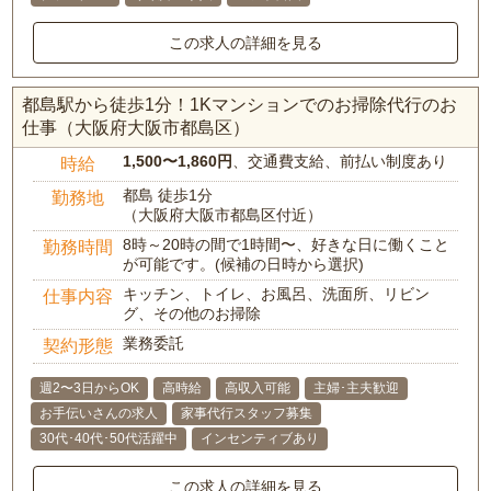
この求人の詳細を見る
都島駅から徒歩1分！1Kマンションでのお掃除代行のお
仕事（大阪府大阪市都島区）
1,500〜1,860円
、交通費支給、前払い制度あり
時給
都島 徒歩1分
勤務地
（大阪府大阪市都島区付近）
8時～20時の間で1時間〜、好きな日に働くこと
勤務時間
が可能です。(候補の日時から選択)
キッチン、トイレ、お風呂、洗面所、リビン
仕事内容
グ、その他のお掃除
業務委託
契約形態
週2〜3日からOK
高時給
高収入可能
主婦･主夫歓迎
お手伝いさんの求人
家事代行スタッフ募集
30代･40代･50代活躍中
インセンティブあり
この求人の詳細を見る