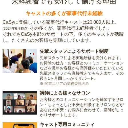
未経験者でも安心して働ける理由
キャストの多くが家事代行未経験
CaSyに登録している家事代行キャストは20,000人以上。
その多くが、家事代行未経験者でした。
(2024年6月時点)
それでもCaSy本部のサポートの下、多くのキャストが活躍
し、たくさんのお客様を笑顔にしています。
先輩スタッフによるサポート制度
先輩スタッフによる実地研修を受けられます。
お掃除の仕方・お客様とのコミュニケーション
などを長年お客様から高評価をいただいている
先輩スタッフから直接教えてもらえます。その
後も1ヶ月間しっかりサポート。
※ 関東エリアの業務委託のみ
講師による様々なサロン
お客様とのコミュニケーションを練習するサロ
ン・ちょっとした不安を相談するサロンなどが
あなたの不安・お悩みに合わせて、講師がしっ
かりサポートします。
キャスト専用コミュニティ