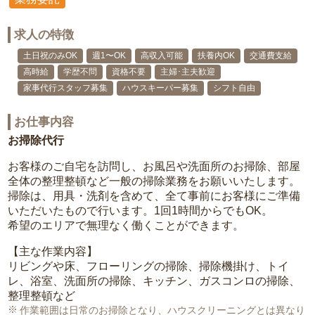
求人の特徴
土日祝のみOK
週1〜OK
高収入可能
扶養内OK
交通費支給
高時給
学歴不問
資格不要
主婦･主夫歓迎
家事代行スタッフ募集
ハウスキーパー募集
シフト自由
お仕事内容
お掃除代行
お客様のご自宅を訪問し、お風呂や洗面所のお掃除、部屋
全体の整理整頓など一般の掃除業務をお願いいたします。
掃除は、用具・洗剤を含めて、全て事前にお客様にご準備
いただいたもので行います。1回1時間からでもOK。
希望のエリアで無理なく働くことができます。
【主な作業内容】
リビングや床、フローリングの掃除、掃除機掛け、トイ
レ、浴室、洗面所の掃除、キッチン、ガスコンロの掃除、
整理整頓など
作業範囲は日常のお掃除となり、ハウスクリーニングとは異なり