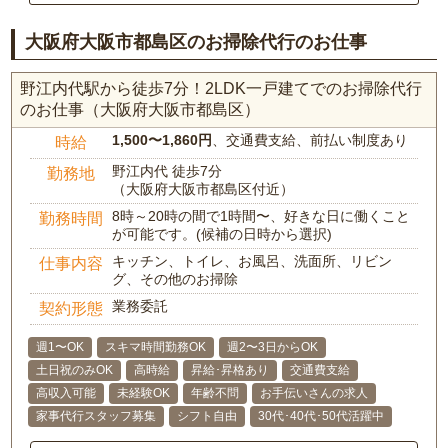
大阪府大阪市都島区のお掃除代行のお仕事
野江内代駅から徒歩7分！2LDK一戸建てでのお掃除代行
のお仕事（大阪府大阪市都島区）
1,500〜1,860円
、交通費支給、前払い制度あり
時給
野江内代 徒歩7分
勤務地
（大阪府大阪市都島区付近）
8時～20時の間で1時間〜、好きな日に働くこと
勤務時間
が可能です。(候補の日時から選択)
キッチン、トイレ、お風呂、洗面所、リビン
仕事内容
グ、その他のお掃除
業務委託
契約形態
週1〜OK
スキマ時間勤務OK
週2〜3日からOK
土日祝のみOK
高時給
昇給･昇格あり
交通費支給
高収入可能
未経験OK
年齢不問
お手伝いさんの求人
家事代行スタッフ募集
シフト自由
30代･40代･50代活躍中