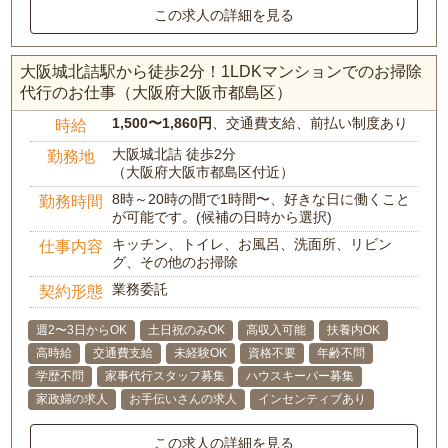
この求人の詳細を見る
大阪城北詰駅から徒歩2分！1LDKマンションでのお掃除
代行のお仕事（大阪府大阪市都島区）
1,500〜1,860円
、交通費支給、前払い制度あり
時給
大阪城北詰 徒歩2分
勤務地
（大阪府大阪市都島区付近）
8時～20時の間で1時間〜、好きな日に働くこと
勤務時間
が可能です。(候補の日時から選択)
キッチン、トイレ、お風呂、洗面所、リビン
仕事内容
グ、その他のお掃除
業務委託
契約形態
週2〜3日からOK
土日祝のみOK
高収入可能
扶養内OK
高時給
交通費支給
未経験OK
資格不要
年齢不問
学歴不問
家事代行スタッフ募集
ハウスキーパー募集
家政婦の求人
お手伝いさんの求人
インセンティブあり
この求人の詳細を見る