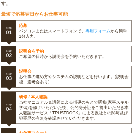
す。
最短で応募翌日からお仕事可能
応募
step
パソコンまたはスマートフォンで、
専用フォーム
から簡単
01
1分入力。
説明会を予約
step
02
ご希望の日時から説明会を予約いただきます。
説明会
step
お仕事の進め方やシステムの説明などを行います。(説明会
03
後、選考会あり)
研修 / 本人確認
当社マニュアル＆講師による指導のもとで研修(家事スキル
step
学習)を修了いただいた後、公的身分証をご提出いただき本
04
人確認サービス「TRUSTDOCK」による反社との関与及び
犯罪歴の有無を確認させていただきます。