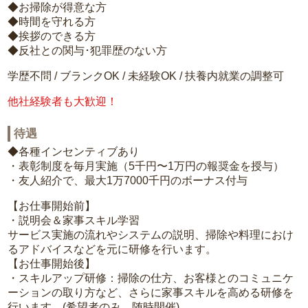
◆お掃除が得意な方
◆時間を守れる方
◆挨拶のできる方
◆反社との関与･犯罪歴のない方
学歴不問 / ブランクOK / 未経験OK / 扶養内就業の調整可
他社経験者も大歓迎！
待遇
◆各種インセンティブあり
・表彰制度を毎月実施（5千円〜1万円の報奨金を授与）
・友人紹介で、最大1万7000千円のボーナス付与
【お仕事開始前】
・説明会＆家事スキル学習
サービス実施の流れやシステムの説明、掃除や料理におけ
るアドバイスなどを元に研修を行います。
【お仕事開始後】
・スキルアップ研修：掃除の仕方、お客様とのコミュニケ
ーションの取り方など、さらに家事スキルを高める研修を
行います。(希望者のみ、随時開催)