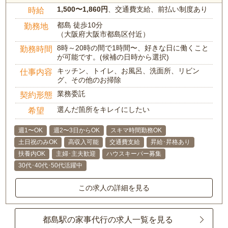
1,500〜1,860円
、交通費支給、前払い制度あり
時給
都島 徒歩10分
勤務地
（大阪府大阪市都島区付近）
8時～20時の間で1時間〜、好きな日に働くこと
勤務時間
が可能です。(候補の日時から選択)
キッチン、トイレ、お風呂、洗面所、リビン
仕事内容
グ、その他のお掃除
業務委託
契約形態
選んだ箇所をキレイにしたい
希望
週1〜OK
週2〜3日からOK
スキマ時間勤務OK
土日祝のみOK
高収入可能
交通費支給
昇給･昇格あり
扶養内OK
主婦･主夫歓迎
ハウスキーパー募集
30代･40代･50代活躍中
この求人の詳細を見る
都島駅の家事代行の求人一覧を見る