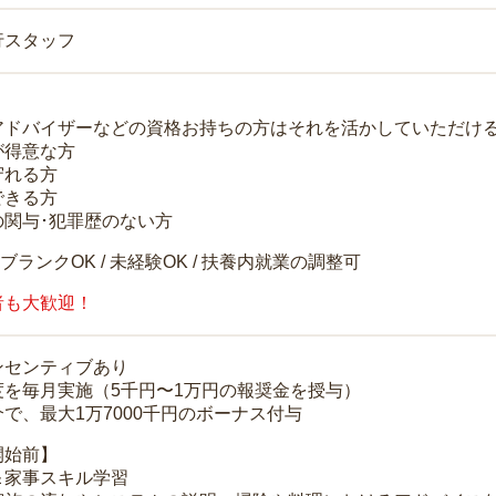
行スタッフ
アドバイザーなどの資格お持ちの方はそれを活かしていただけ
が得意な方
守れる方
できる方
の関与･犯罪歴のない方
 ブランクOK / 未経験OK / 扶養内就業の調整可
者も大歓迎！
ンセンティブあり
度を毎月実施（5千円〜1万円の報奨金を授与）
で、最大1万7000千円のボーナス付与
開始前】
＆家事スキル学習