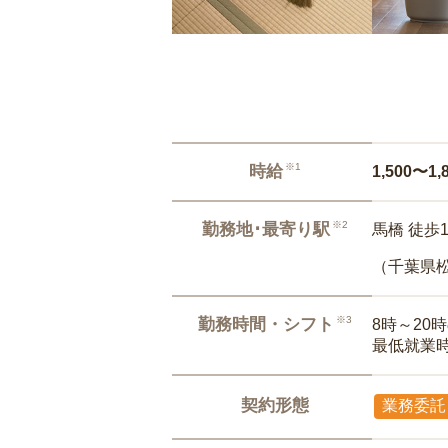
※1
時給
1,500〜1,
※2
勤務地･最寄り駅
馬橋 徒歩
（千葉県
※3
勤務時間・シフト
8時～20
最低就業
契約形態
業務委託