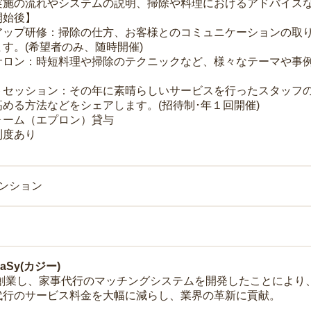
実施の流れやシステムの説明、掃除や料理におけるアドバイス
開始後】
アップ研修：掃除の仕方、お客様とのコミュニケーションの取
す。(希望者のみ、随時開催)
サロン：時短料理や掃除のテクニックなど、様々なテーマや事例
トセッション：その年に素晴らしいサービスを行ったスタッフ
める方法などをシェアします。(招待制･年１回開催)
ォーム（エプロン）貸与
制度あり
マンション
Sy(カジー)
年に創業し、家事代行のマッチングシステムを開発したことによ
代行のサービス料金を大幅に減らし、業界の革新に貢献。