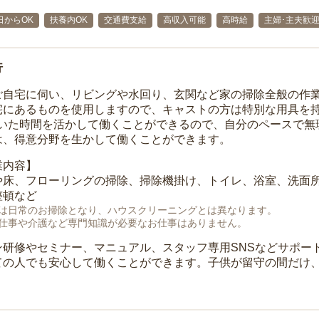
日からOK
扶養内OK
交通費支給
高収入可能
高時給
主婦･主夫歓
行
ご自宅に伺い、リビングや水回り、玄関など家の掃除全般の作
宅にあるものを使用しますので、キャストの方は特別な用具を持
空いた時間を活かして働くことができるので、自分のペースで無
は、得意分野を生かして働くことができます。
業内容】
や床、フローリングの掃除、掃除機掛け、トイレ、浴室、洗面
整頓など
は日常のお掃除となり、ハウスクリーニングとは異なります。
仕事や介護など専門知識が必要なお仕事はありません。
ン研修やセミナー、マニュアル、スタッフ専用SNSなどサポー
ての人でも安心して働くことができます。子供が留守の間だけ、