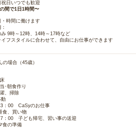
日祝日いつでも歓迎
時の間で1日1時間〜
日・時間に働けます
例：
み 9時～12時、14時～17時など
ライフスタイルに合わせて、自由にお仕事ができます
んの場合（45歳）
起床
弁当･朝食作り
洗濯、掃除
移動
13：00 CaSyのお仕事
 昼食、買い物
～17：00 子ども帰宅、習い事の送迎
 夕食の準備