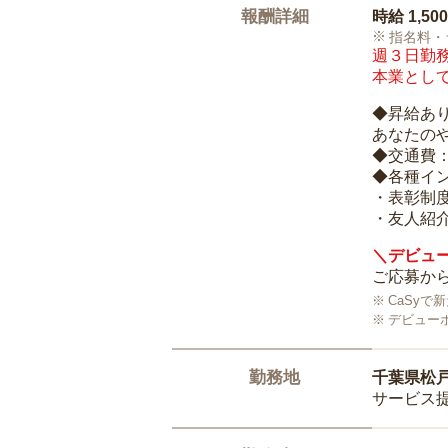
報酬詳細
時給
1,50
指名料・
週３日勤務
本業として
◆昇給あ
あなたの
◆交通費
◆各種イ
・表彰制
・友人紹介
＼デビュー
ご応募から
CaSy
デビュー
勤務地
千葉県松
サービス