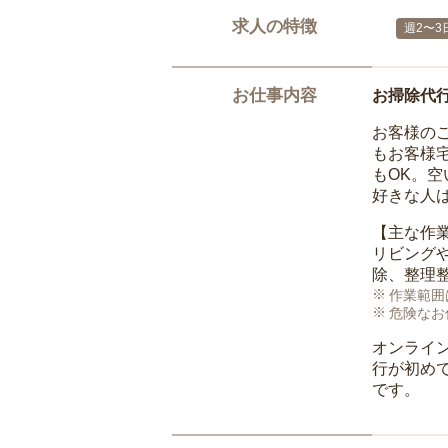
求人の特徴
週2〜3
お仕事内容
お掃除代
お客様の
もお客様
もOK。
好きな人
【主な作
リビング
除、整理
作業範囲
危険なお
オンライ
行が初め
です。