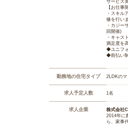
サービス
【お仕事
・スキル
修を行いま
・カジー
回開催)
・キャス
満足度を高
◆ユニフ
◆前払い
勤務地の住宅タイプ
2LDKの
求人予定人数
1名
求人企業
株式会社Ca
2014
ら、家事