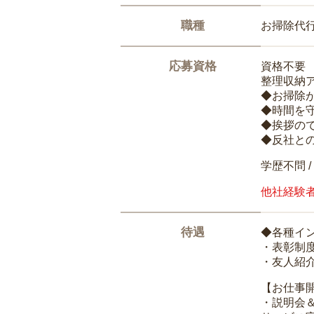
職種
お掃除代
応募資格
資格不要
整理収納
◆お掃除
◆時間を
◆挨拶の
◆反社と
学歴不問 /
他社経験
待遇
◆各種イ
・表彰制
・友人紹介
【お仕事
・説明会