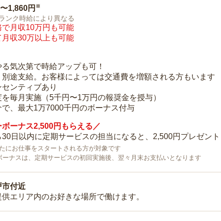
※
0〜1,860円
ランク時給により異なる
で月収10万円も可能
月収30万以上も可能
り
やる気次第で時給アップも可！
：別途支給。お客様によっては交通費を増額される方もいます
ンセンティブあり
度を毎月実施（5千円〜1万円の報奨金を授与）
で、最大1万7000千円のボーナス付与
ボーナス2,500円もらえる／
30日以内に定期サービスの担当になると、2,500円プレゼント
で新たにお仕事をスタートされる方が対象です
ボーナスは、定期サービスの初回実施後、翌々月末お支払いとなります
戸市付近
提供エリア内のお好きな場所で働けます。