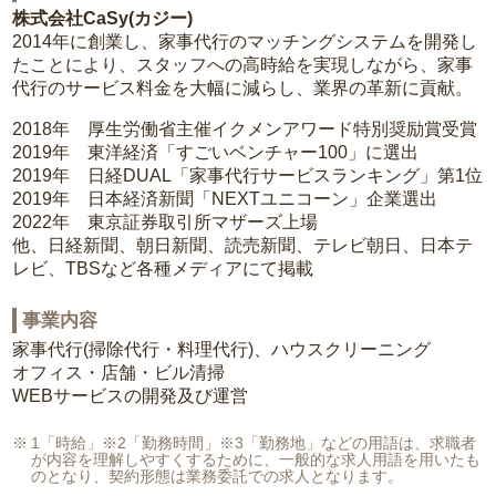
株式会社CaSy(カジー)
2014年に創業し、家事代行のマッチングシステムを開発し
たことにより、スタッフへの高時給を実現しながら、家事
代行のサービス料金を大幅に減らし、業界の革新に貢献。
2018年 厚生労働省主催イクメンアワード特別奨励賞受賞
2019年 東洋経済「すごいベンチャー100」に選出
2019年 日経DUAL「家事代行サービスランキング」第1位
2019年 日本経済新聞「NEXTユニコーン」企業選出
2022年 東京証券取引所マザーズ上場
他、日経新聞、朝日新聞、読売新聞、テレビ朝日、日本テ
レビ、TBSなど各種メディアにて掲載
事業内容
家事代行(掃除代行・料理代行)、ハウスクリーニング
オフィス・店舗・ビル清掃
WEBサービスの開発及び運営
1「時給」※2「勤務時間」※3「勤務地」などの用語は、求職者
が内容を理解しやすくするために、一般的な求人用語を用いたも
のとなり、契約形態は業務委託での求人となります。