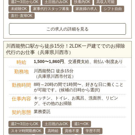
週2〜3日からOK
土日祝のみOK
扶養内OK
高収入可能
未経験OK
家事代行スタッフ募集
家政婦の求人
シフト自由
直行･直帰OK
この求人の詳細を見る
川西能勢口駅から徒歩15分！2LDK一戸建てでのお掃除
代行のお仕事（兵庫県川西市）
1,500〜1,860円
、交通費支給、前払い制度あり
時給
川西能勢口 徒歩15分
勤務地
（兵庫県川西市付近）
8時～20時の間で1時間〜、好きな日に働くこと
勤務時間
が可能です。(候補の日時から選択)
キッチン、トイレ、お風呂、洗面所、リビン
仕事内容
グ、その他のお掃除
業務委託
契約形態
週2〜3日からOK
土日祝のみOK
週1〜OK
スキマ時間勤務OK
高時給
資格不要
学歴不問