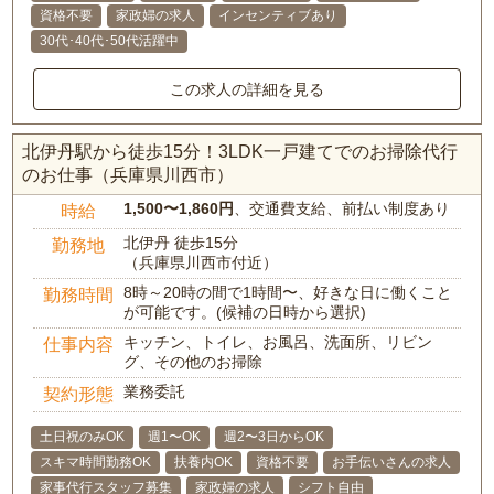
資格不要
家政婦の求人
インセンティブあり
30代･40代･50代活躍中
この求人の詳細を見る
北伊丹駅から徒歩15分！3LDK一戸建てでのお掃除代行
のお仕事（兵庫県川西市）
1,500〜1,860円
、交通費支給、前払い制度あり
時給
北伊丹 徒歩15分
勤務地
（兵庫県川西市付近）
8時～20時の間で1時間〜、好きな日に働くこと
勤務時間
が可能です。(候補の日時から選択)
キッチン、トイレ、お風呂、洗面所、リビン
仕事内容
グ、その他のお掃除
業務委託
契約形態
土日祝のみOK
週1〜OK
週2〜3日からOK
スキマ時間勤務OK
扶養内OK
資格不要
お手伝いさんの求人
家事代行スタッフ募集
家政婦の求人
シフト自由