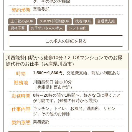
グ、その他のお掃除
業務委託
契約形態
土日祝のみOK
スキマ時間勤務OK
扶養内OK
交通費支給
資格不要
お手伝いさんの求人
シフト自由
この求人の詳細を見る
川西能勢口駅から徒歩10分！2LDKマンションでのお掃
除代行のお仕事（兵庫県川西市）
1,500〜1,860円
、交通費支給、前払い制度あり
時給
川西能勢口 徒歩10分
勤務地
（兵庫県川西市付近）
8時～20時の間で1時間〜、好きな日に働くこと
勤務時間
が可能です。(候補の日時から選択)
キッチン、トイレ、お風呂、洗面所、リビン
仕事内容
グ、その他のお掃除
業務委託
契約形態