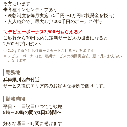
る方もいます
◆各種インセンティブあり
・表彰制度を毎月実施（5千円〜1万円の報奨金を授与）
・友人紹介で、最大1万7000千円のボーナス付与
＼デビューボーナス2,500円もらえる／
ご応募から30日以内に定期サービスの担当になると、
2,500円プレゼント
CaSyで新たにお仕事をスタートされる方が対象です
デビューボーナスは、定期サービスの初回実施後、翌々月末お支払い
となります
勤務地
兵庫県川西市付近
サービス提供エリア内のお好きな場所で働けます。
勤務時間
平日・土日祝日いつでも歓迎
8時～20時の間で1日1時間〜
好きな曜日・時間に働けます