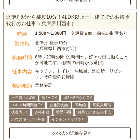
北伊丹駅から徒歩10分！4LDK以上一戸建てでのお掃除
代行のお仕事（兵庫県川西市）
1,500〜1,860円
、交通費支給、前払い制度あり
時給
北伊丹 徒歩10分
勤務地
（兵庫県川西市付近）
8時～20時の間で1時間〜、好きな日に働くこと
勤務時間
が可能です。(候補の日時から選択)
キッチン、トイレ、お風呂、洗面所、リビン
仕事内容
グ、その他のお掃除
業務委託
契約形態
土日祝のみOK
週1〜OK
週2〜3日からOK
スキマ時間勤務OK
交通費支給
高時給
高収入可能
扶養内OK
資格不要
学歴不問
お手伝いさんの求人
ハウスキーパー募集
インセンティブあり
この求人の詳細を見る