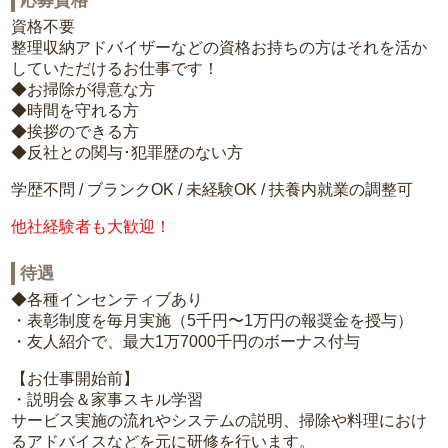
応募資格
資格不要
整理収納アドバイザーなどの資格お持ちの方はそれを活か
していただけるお仕事です！
◆お掃除が得意な方
◆時間を守れる方
◆挨拶のできる方
◆反社との関与･犯罪歴のない方
学歴不問 / ブランクOK / 未経験OK / 扶養内就業の調整可
他社経験者も大歓迎！
待遇
◆各種インセンティブあり
・表彰制度を毎月実施（5千円〜1万円の報奨金を授与）
・友人紹介で、最大1万7000千円のボーナス付与
【お仕事開始前】
・説明会＆家事スキル学習
サービス実施の流れやシステムの説明、掃除や料理におけ
るアドバイスなどを元に研修を行います。