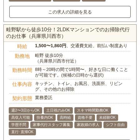
この求人の詳細を見る
畦野駅から徒歩10分！2LDKマンションでのお掃除代行
のお仕事（兵庫県川西市）
1,500〜1,860円
、交通費支給、前払い制度あり
時給
畦野 徒歩10分
勤務地
（兵庫県川西市付近）
8時～20時の間で1時間〜、好きな日に働くこと
勤務時間
が可能です。(候補の日時から選択)
キッチン、トイレ、お風呂、洗面所、リビン
仕事内容
グ、その他のお掃除
業務委託
契約形態
週2〜3日からOK
土日祝のみOK
スキマ時間勤務OK
高収入可能
扶養内OK
高時給
資格不要
未経験OK
学歴不問
家事代行スタッフ募集
家政婦の求人
シフト自由
直行･直帰OK