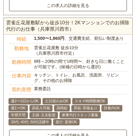
この求人の詳細を見る
雲雀丘花屋敷駅から徒歩10分！2Kマンションでのお掃除
代行のお仕事（兵庫県川西市）
1,500〜1,860円
、交通費支給、前払い制度あり
時給
雲雀丘花屋敷 徒歩10分
勤務地
（兵庫県川西市付近）
8時～20時の間で1時間〜、好きな日に働くこと
勤務時間
が可能です。(候補の日時から選択)
キッチン、トイレ、お風呂、洗面所、リビン
仕事内容
グ、その他のお掃除
業務委託
契約形態
週2〜3日からOK
土日祝のみOK
スキマ時間勤務OK
週1〜OK
高収入可能
高時給
昇給･昇格あり
扶養内OK
学歴不問
主婦･主夫歓迎
家事代行スタッフ募集
30代･40代･50代活躍中
直行･直帰OK
この求人の詳細を見る