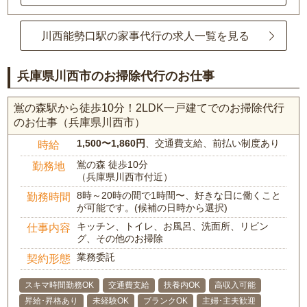
川西能勢口駅の家事代行の求人一覧を見る
兵庫県川西市のお掃除代行のお仕事
鴬の森駅から徒歩10分！2LDK一戸建てでのお掃除代行
のお仕事（兵庫県川西市）
1,500〜1,860円
、交通費支給、前払い制度あり
時給
鴬の森 徒歩10分
勤務地
（兵庫県川西市付近）
8時～20時の間で1時間〜、好きな日に働くこと
勤務時間
が可能です。(候補の日時から選択)
キッチン、トイレ、お風呂、洗面所、リビン
仕事内容
グ、その他のお掃除
業務委託
契約形態
スキマ時間勤務OK
交通費支給
扶養内OK
高収入可能
昇給･昇格あり
未経験OK
ブランクOK
主婦･主夫歓迎