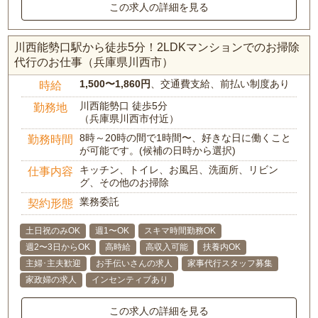
この求人の詳細を見る
川西能勢口駅から徒歩5分！2LDKマンションでのお掃除
代行のお仕事（兵庫県川西市）
1,500〜1,860円
、交通費支給、前払い制度あり
時給
川西能勢口 徒歩5分
勤務地
（兵庫県川西市付近）
8時～20時の間で1時間〜、好きな日に働くこと
勤務時間
が可能です。(候補の日時から選択)
キッチン、トイレ、お風呂、洗面所、リビン
仕事内容
グ、その他のお掃除
業務委託
契約形態
土日祝のみOK
週1〜OK
スキマ時間勤務OK
週2〜3日からOK
高時給
高収入可能
扶養内OK
主婦･主夫歓迎
お手伝いさんの求人
家事代行スタッフ募集
家政婦の求人
インセンティブあり
この求人の詳細を見る