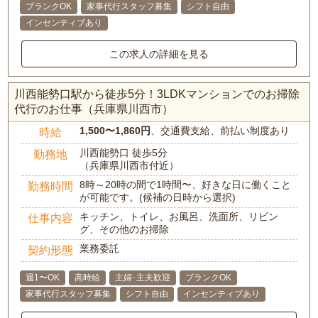
ブランクOK
家事代行スタッフ募集
シフト自由
インセンティブあり
この求人の詳細を見る
川西能勢口駅から徒歩5分！3LDKマンションでのお掃除
代行のお仕事（兵庫県川西市）
1,500〜1,860円
、交通費支給、前払い制度あり
時給
川西能勢口 徒歩5分
勤務地
（兵庫県川西市付近）
8時～20時の間で1時間〜、好きな日に働くこと
勤務時間
が可能です。(候補の日時から選択)
キッチン、トイレ、お風呂、洗面所、リビン
仕事内容
グ、その他のお掃除
業務委託
契約形態
週1〜OK
高時給
主婦･主夫歓迎
ブランクOK
家事代行スタッフ募集
シフト自由
インセンティブあり