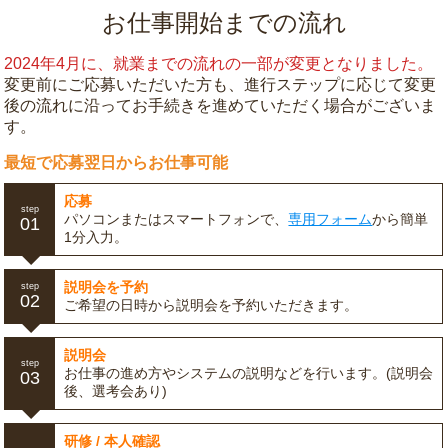
お仕事開始までの流れ
2024年4月に、就業までの流れの一部が変更となりました。
変更前にご応募いただいた方も、進行ステップに応じて変更
後の流れに沿ってお手続きを進めていただく場合がございま
す。
最短で応募翌日からお仕事可能
応募
step
パソコンまたはスマートフォンで、
専用フォーム
から簡単
01
1分入力。
説明会を予約
step
02
ご希望の日時から説明会を予約いただきます。
説明会
step
お仕事の進め方やシステムの説明などを行います。(説明会
03
後、選考会あり)
研修 / 本人確認