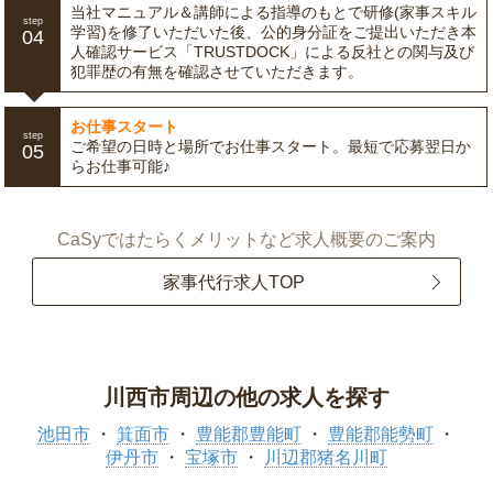
当社マニュアル＆講師による指導のもとで研修(家事スキル
step
学習)を修了いただいた後、公的身分証をご提出いただき本
04
人確認サービス「TRUSTDOCK」による反社との関与及び
犯罪歴の有無を確認させていただきます。
お仕事スタート
step
ご希望の日時と場所でお仕事スタート。最短で応募翌日か
05
らお仕事可能♪
CaSyではたらくメリットなど求人概要のご案内
家事代行求人TOP
川西市周辺の他の求人を探す
池田市
箕面市
豊能郡豊能町
豊能郡能勢町
伊丹市
宝塚市
川辺郡猪名川町