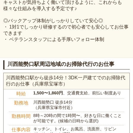
キャストが気持ちよく働いて頂けるように、これからも
様々な仕組みを導入する予定です♪
◎バックアップ体制がしっかりしていて安心◎
・ 1対1でしっかり研修するので初心者でも安心してお仕事
できます
・ ベテランスタッフによる手厚いフォロー体制
川西能勢口駅周辺地域のお掃除代行のお仕事
川西能勢口駅から徒歩14分！3DK一戸建てでのお掃除代
行のお仕事（兵庫県宝塚市）
1,500〜1,860円
、交通費支給、前払い制度あり
時給
川西能勢口 徒歩14分
勤務地
（兵庫県宝塚市付近）
8時～20時の間で1時間〜、好きな日に働くこと
勤務時間
が可能です。(候補の日時から選択)
キッチン、トイレ、お風呂、洗面所、リビン
仕事内容