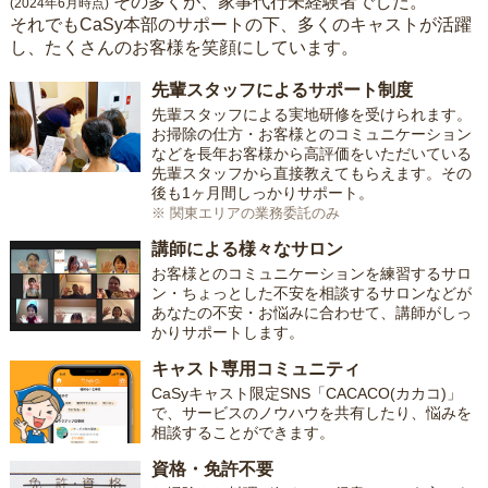
その多くが、家事代行未経験者でした。
(2024年6月時点)
それでもCaSy本部のサポートの下、多くのキャストが活躍
し、たくさんのお客様を笑顔にしています。
先輩スタッフによるサポート制度
先輩スタッフによる実地研修を受けられます。
お掃除の仕方・お客様とのコミュニケーション
などを長年お客様から高評価をいただいている
先輩スタッフから直接教えてもらえます。その
後も1ヶ月間しっかりサポート。
※ 関東エリアの業務委託のみ
講師による様々なサロン
お客様とのコミュニケーションを練習するサロ
ン・ちょっとした不安を相談するサロンなどが
あなたの不安・お悩みに合わせて、講師がしっ
かりサポートします。
キャスト専用コミュニティ
CaSyキャスト限定SNS「CACACO(カカコ)」
で、サービスのノウハウを共有したり、悩みを
相談することができます。
資格・免許不要