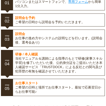
パソコンまたはスマートフォンで、
専用フォーム
から簡単
01
1分入力。
説明会を予約
step
02
ご希望の日時から説明会を予約いただきます。
説明会
step
お仕事の進め方やシステムの説明などを行います。(説明会
03
後、選考会あり)
研修 / 本人確認
当社マニュアル＆講師による指導のもとで研修(家事スキル
step
学習)を修了いただいた後、公的身分証をご提出いただき本
04
人確認サービス「TRUSTDOCK」による反社との関与及び
犯罪歴の有無を確認させていただきます。
お仕事スタート
step
ご希望の日時と場所でお仕事スタート。最短で応募翌日か
05
らお仕事可能♪