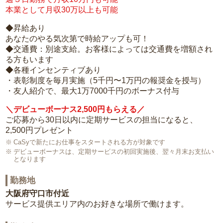
本業として月収30万以上も可能
◆昇給あり
あなたのやる気次第で時給アップも可！
◆交通費：別途支給。お客様によっては交通費を増額され
る方もいます
◆各種インセンティブあり
・表彰制度を毎月実施（5千円〜1万円の報奨金を授与）
・友人紹介で、最大1万7000千円のボーナス付与
＼デビューボーナス2,500円もらえる／
ご応募から30日以内に定期サービスの担当になると、
2,500円プレゼント
CaSyで新たにお仕事をスタートされる方が対象です
デビューボーナスは、定期サービスの初回実施後、翌々月末お支払い
となります
勤務地
大阪府守口市付近
サービス提供エリア内のお好きな場所で働けます。