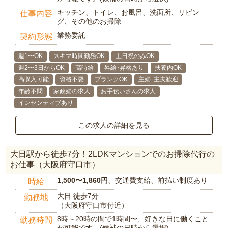
キッチン、トイレ、お風呂、洗面所、リビン
仕事内容
グ、その他のお掃除
業務委託
契約形態
週1〜OK
スキマ時間勤務OK
土日祝のみOK
週2〜3日からOK
高時給
昇給･昇格あり
扶養内OK
高収入可能
資格不要
ブランクOK
主婦･主夫歓迎
年齢不問
家政婦の求人
お手伝いさんの求人
インセンティブあり
この求人の詳細を見る
大日駅から徒歩7分！2LDKマンションでのお掃除代行の
お仕事（大阪府守口市）
1,500〜1,860円
、交通費支給、前払い制度あり
時給
大日 徒歩7分
勤務地
（大阪府守口市付近）
8時～20時の間で1時間〜、好きな日に働くこと
勤務時間