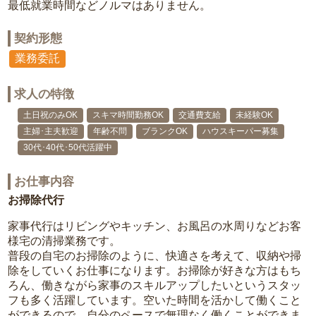
最低就業時間などノルマはありません。
契約形態
業務委託
求人の特徴
土日祝のみOK
スキマ時間勤務OK
交通費支給
未経験OK
主婦･主夫歓迎
年齢不問
ブランクOK
ハウスキーパー募集
30代･40代･50代活躍中
お仕事内容
お掃除代行
家事代行はリビングやキッチン、お風呂の水周りなどお客
様宅の清掃業務です。
普段の自宅のお掃除のように、快適さを考えて、収納や掃
除をしていくお仕事になります。お掃除が好きな方はもち
ろん、働きながら家事のスキルアップしたいというスタッ
フも多く活躍しています。空いた時間を活かして働くこと
ができるので、自分のペースで無理なく働くことができま