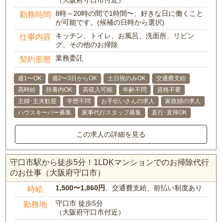
（大阪府守口市付近）
8時～20時の間で1時間〜、好きな日に働くこと
勤務時間
が可能です。(候補の日時から選択)
キッチン、トイレ、お風呂、洗面所、リビン
仕事内容
グ、その他のお掃除
業務委託
契約形態
週1〜OK
週2〜3日からOK
土日祝のみOK
交通費支給
高時給
扶養内OK
高収入可能
年齢不問
資格不要
主婦･主夫歓迎
学歴不問
お手伝いさんの求人
家政婦の求人
ハウスキーパー募集
家事代行スタッフ募集
直行･直帰OK
この求人の詳細を見る
守口市駅から徒歩5分！1LDKマンションでのお掃除代行
のお仕事（大阪府守口市）
1,500〜1,860円
、交通費支給、前払い制度あり
時給
守口市 徒歩5分
勤務地
（大阪府守口市付近）