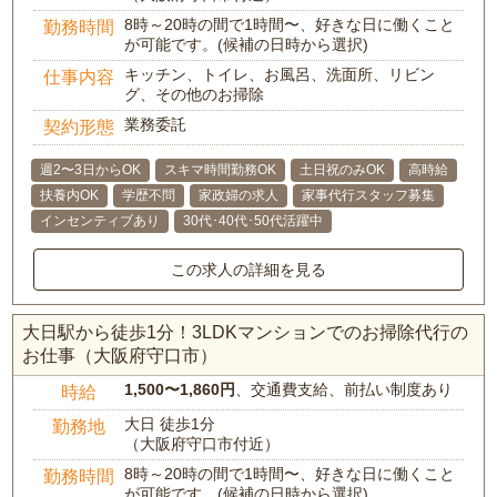
8時～20時の間で1時間〜、好きな日に働くこと
勤務時間
が可能です。(候補の日時から選択)
キッチン、トイレ、お風呂、洗面所、リビン
仕事内容
グ、その他のお掃除
業務委託
契約形態
週2〜3日からOK
スキマ時間勤務OK
土日祝のみOK
高時給
扶養内OK
学歴不問
家政婦の求人
家事代行スタッフ募集
インセンティブあり
30代･40代･50代活躍中
この求人の詳細を見る
大日駅から徒歩1分！3LDKマンションでのお掃除代行の
お仕事（大阪府守口市）
1,500〜1,860円
、交通費支給、前払い制度あり
時給
大日 徒歩1分
勤務地
（大阪府守口市付近）
8時～20時の間で1時間〜、好きな日に働くこと
勤務時間
が可能です。(候補の日時から選択)