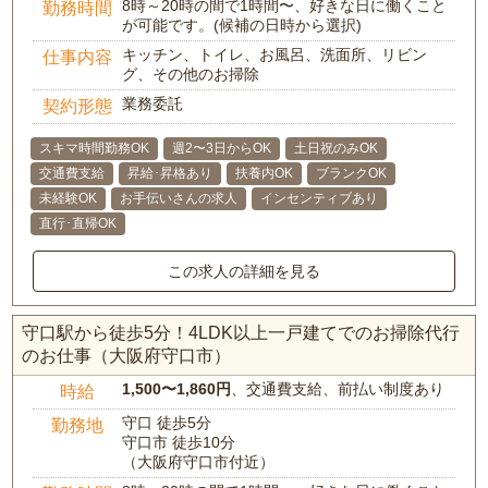
8時～20時の間で1時間〜、好きな日に働くこと
勤務時間
が可能です。(候補の日時から選択)
キッチン、トイレ、お風呂、洗面所、リビン
仕事内容
グ、その他のお掃除
業務委託
契約形態
スキマ時間勤務OK
週2〜3日からOK
土日祝のみOK
交通費支給
昇給･昇格あり
扶養内OK
ブランクOK
未経験OK
お手伝いさんの求人
インセンティブあり
直行･直帰OK
この求人の詳細を見る
守口駅から徒歩5分！4LDK以上一戸建てでのお掃除代行
のお仕事（大阪府守口市）
1,500〜1,860円
、交通費支給、前払い制度あり
時給
守口 徒歩5分
勤務地
守口市 徒歩10分
（大阪府守口市付近）