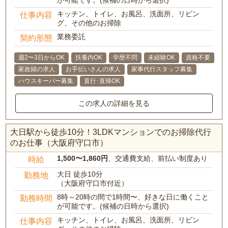
が可能です。(候補の日時から選択)
キッチン、トイレ、お風呂、洗面所、リビン
仕事内容
グ、その他のお掃除
業務委託
契約形態
週2〜3日からOK
扶養内OK
学歴不問
未経験OK
資格不要
家政婦の求人
お手伝いさんの求人
家事代行スタッフ募集
ハウスキーパー募集
直行･直帰OK
この求人の詳細を見る
大日駅から徒歩10分！3LDKマンションでのお掃除代行
のお仕事（大阪府守口市）
1,500〜1,860円
、交通費支給、前払い制度あり
時給
大日 徒歩10分
勤務地
（大阪府守口市付近）
8時～20時の間で1時間〜、好きな日に働くこと
勤務時間
が可能です。(候補の日時から選択)
キッチン、トイレ、お風呂、洗面所、リビン
仕事内容