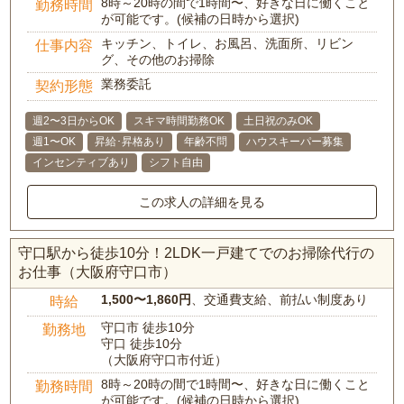
8時～20時の間で1時間〜、好きな日に働くこと
勤務時間
が可能です。(候補の日時から選択)
キッチン、トイレ、お風呂、洗面所、リビン
仕事内容
グ、その他のお掃除
業務委託
契約形態
週2〜3日からOK
スキマ時間勤務OK
土日祝のみOK
週1〜OK
昇給･昇格あり
年齢不問
ハウスキーパー募集
インセンティブあり
シフト自由
この求人の詳細を見る
守口駅から徒歩10分！2LDK一戸建てでのお掃除代行の
お仕事（大阪府守口市）
1,500〜1,860円
、交通費支給、前払い制度あり
時給
守口市 徒歩10分
勤務地
守口 徒歩10分
（大阪府守口市付近）
8時～20時の間で1時間〜、好きな日に働くこと
勤務時間
が可能です。(候補の日時から選択)