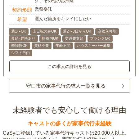
グ、その他のお掃除
業務委託
契約形態
選んだ箇所をキレイにしたい
希望
週1〜OK
土日祝のみOK
週2〜3日からOK
高収入可能
昇給･昇格あり
扶養内OK
交通費支給
ブランクOK
未経験OK
資格不要
年齢不問
ハウスキーパー募集
シフト自由
この求人の詳細を見る
守口市の家事代行の求人一覧を見る
未経験者でも安心して働ける理由
キャストの多くが家事代行未経験
CaSyに登録している家事代行キャストは20,000人以上。