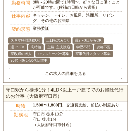
8時～20時の間で1時間〜、好きな日に働くこと
勤務時間
が可能です。(候補の日時から選択)
キッチン、トイレ、お風呂、洗面所、リビン
仕事内容
グ、その他のお掃除
業務委託
契約形態
スキマ時間勤務OK
土日祝のみOK
週2〜3日からOK
週1〜OK
高時給
主婦･主夫歓迎
学歴不問
資格不要
家政婦の求人
ハウスキーパー募集
家事代行スタッフ募集
30代･40代･50代活躍中
この求人の詳細を見る
守口駅から徒歩1分！4LDK以上一戸建てでのお掃除代行
のお仕事（大阪府守口市）
1,500〜1,860円
、交通費支給、前払い制度あり
時給
守口市 徒歩10分
勤務地
守口 徒歩1分
（大阪府守口市付近）