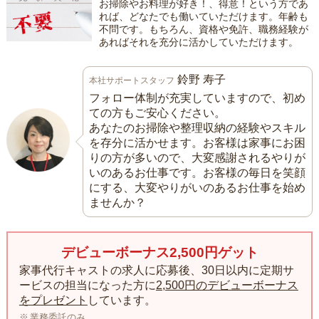
お掃除やお料理が好き！、得意！という方であ
れば、どなたでも働いていただけます。年齢も
不問です。もちろん、資格や免許、職務経験が
あればそれを充分に活かしていただけます。
鈴野 寿子
本社サポートスタッフ
フォロー体制が充実していますので、初め
ての方もご安心ください。
あなたのお掃除や整理収納の経験やスキル
を存分に活かせます。お客様は家事にお困
りの方が多いので、大変感謝されるやりが
いのあるお仕事です。お客様の毎日を笑顔
にする、大変やりがいのあるお仕事を始め
ませんか？
デビューボーナス2,500円ゲット
家事代行キャストの求人に応募後、30日以内に定期サ
ービスの担当になった方に
2,500円のデビューボーナス
をプレゼント
しています。
業務委託のみ