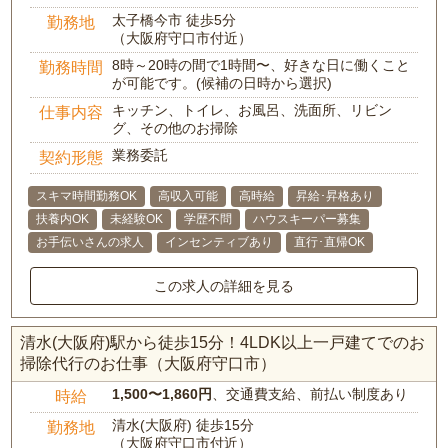
太子橋今市 徒歩5分
勤務地
（大阪府守口市付近）
8時～20時の間で1時間〜、好きな日に働くこと
勤務時間
が可能です。(候補の日時から選択)
キッチン、トイレ、お風呂、洗面所、リビン
仕事内容
グ、その他のお掃除
業務委託
契約形態
スキマ時間勤務OK
高収入可能
高時給
昇給･昇格あり
扶養内OK
未経験OK
学歴不問
ハウスキーパー募集
お手伝いさんの求人
インセンティブあり
直行･直帰OK
この求人の詳細を見る
清水(大阪府)駅から徒歩15分！4LDK以上一戸建てでのお
掃除代行のお仕事（大阪府守口市）
1,500〜1,860円
、交通費支給、前払い制度あり
時給
清水(大阪府) 徒歩15分
勤務地
（大阪府守口市付近）