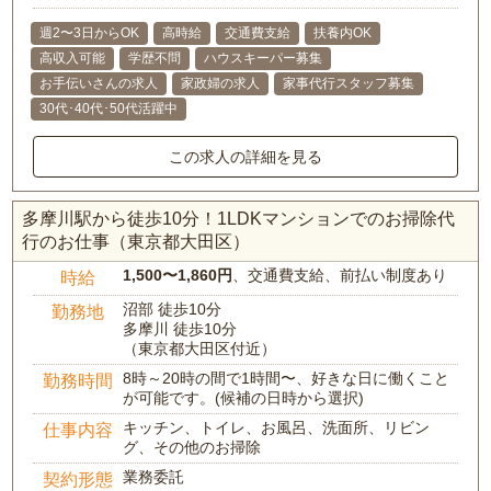
週2〜3日からOK
高時給
交通費支給
扶養内OK
高収入可能
学歴不問
ハウスキーパー募集
お手伝いさんの求人
家政婦の求人
家事代行スタッフ募集
30代･40代･50代活躍中
この求人の詳細を見る
多摩川駅から徒歩10分！1LDKマンションでのお掃除代
行のお仕事（東京都大田区）
1,500〜1,860円
、交通費支給、前払い制度あり
時給
沼部 徒歩10分
勤務地
多摩川 徒歩10分
（東京都大田区付近）
8時～20時の間で1時間〜、好きな日に働くこと
勤務時間
が可能です。(候補の日時から選択)
キッチン、トイレ、お風呂、洗面所、リビン
仕事内容
グ、その他のお掃除
業務委託
契約形態