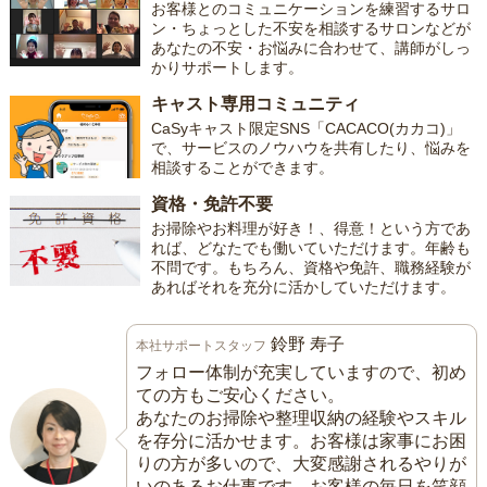
お客様とのコミュニケーションを練習するサロ
ン・ちょっとした不安を相談するサロンなどが
あなたの不安・お悩みに合わせて、講師がしっ
かりサポートします。
キャスト専用コミュニティ
CaSyキャスト限定SNS「CACACO(カカコ)」
で、サービスのノウハウを共有したり、悩みを
相談することができます。
資格・免許不要
お掃除やお料理が好き！、得意！という方であ
れば、どなたでも働いていただけます。年齢も
不問です。もちろん、資格や免許、職務経験が
あればそれを充分に活かしていただけます。
鈴野 寿子
本社サポートスタッフ
フォロー体制が充実していますので、初め
ての方もご安心ください。
あなたのお掃除や整理収納の経験やスキル
を存分に活かせます。お客様は家事にお困
りの方が多いので、大変感謝されるやりが
いのあるお仕事です。お客様の毎日を笑顔