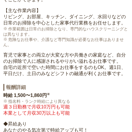
【主な作業内容】
リビング、お部屋、キッチン、ダイニング、水回りなどの
日常のお掃除を中心とした家事代行業務をお任せします。
作業範囲は日常のお掃除となり、専門的なハウスクリーニングと
は異なります。
危険なお仕事や、介護など専門知識が必要なお仕事はありませ
ん。
育児で家事との両立が大変な方や共働きの家庭など、自分
のお掃除で人に感謝されるやりがい溢れるお仕事です。
自宅の近所で空いた時間にお仕事をするのもOK。週1日、
平日だけ、土日のみなどシフトの融通が利くお仕事です。
報酬詳細
※
時給
1,500〜1,860円
指名料・ランク時給により異なる
週３日勤務で月収10万円も可能
本業として月収30万以上も可能
◆昇給あり
あなたのやる気次第で時給アップも可！