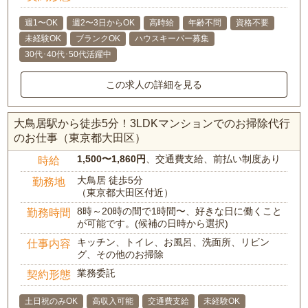
週1〜OK
週2〜3日からOK
高時給
年齢不問
資格不要
未経験OK
ブランクOK
ハウスキーパー募集
30代･40代･50代活躍中
この求人の詳細を見る
大鳥居駅から徒歩5分！3LDKマンションでのお掃除代行
のお仕事（東京都大田区）
1,500〜1,860円
、交通費支給、前払い制度あり
時給
大鳥居 徒歩5分
勤務地
（東京都大田区付近）
8時～20時の間で1時間〜、好きな日に働くこと
勤務時間
が可能です。(候補の日時から選択)
キッチン、トイレ、お風呂、洗面所、リビン
仕事内容
グ、その他のお掃除
業務委託
契約形態
土日祝のみOK
高収入可能
交通費支給
未経験OK