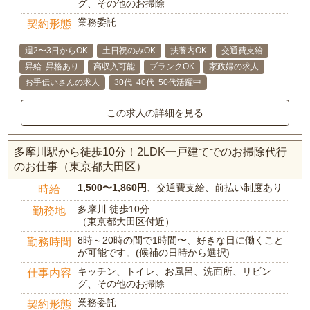
グ、その他のお掃除
業務委託
契約形態
週2〜3日からOK
土日祝のみOK
扶養内OK
交通費支給
昇給･昇格あり
高収入可能
ブランクOK
家政婦の求人
お手伝いさんの求人
30代･40代･50代活躍中
この求人の詳細を見る
多摩川駅から徒歩10分！2LDK一戸建てでのお掃除代行
のお仕事（東京都大田区）
1,500〜1,860円
、交通費支給、前払い制度あり
時給
多摩川 徒歩10分
勤務地
（東京都大田区付近）
8時～20時の間で1時間〜、好きな日に働くこと
勤務時間
が可能です。(候補の日時から選択)
キッチン、トイレ、お風呂、洗面所、リビン
仕事内容
グ、その他のお掃除
業務委託
契約形態