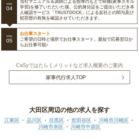
当社マニュアル＆講師による指導のもとで研修(家事スキル
step
学習)を修了いただいた後、公的身分証をご提出いただき本
04
人確認サービス「TRUSTDOCK」による反社との関与及び
犯罪歴の有無を確認させていただきます。
お仕事スタート
step
ご希望の日時と場所でお仕事スタート。最短で応募翌日か
05
らお仕事可能♪
CaSyではたらくメリットなど求人概要のご案内
家事代行求人TOP
大田区周辺の他の求人を探す
江東区
品川区
目黒区
世田谷区
川崎市川崎区
川崎市幸区
川崎市中原区