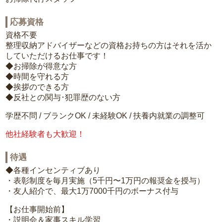
応募資格
資格不要
整理収納アドバイザーなどの資格お持ちの方はそれを活か
していただけるお仕事です！
◆お掃除が得意な方
◆時間を守れる方
◆挨拶のできる方
◆反社との関与･犯罪歴のない方
学歴不問 / ブランクOK / 未経験OK / 扶養内就業の調整可
他社経験者も大歓迎！
待遇
◆各種インセンティブあり
・表彰制度を毎月実施（5千円〜1万円の報奨金を授与）
・友人紹介で、最大1万7000千円のボーナス付与
【お仕事開始前】
・説明会＆家事スキル学習