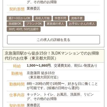
グ、その他のお掃除
業務委託
契約形態
週2〜3日からOK
高収入可能
学歴不問
資格不要
未経験OK
ブランクOK
家政婦の求人
お手伝いさんの求人
30代･40代･50代活躍中
この求人の詳細を見る
京急蒲田駅から徒歩15分！3LDKマンションでのお掃除
代行のお仕事（東京都大田区）
1,500〜1,860円
、交通費支給、前払い制度あり
時給
京急蒲田 徒歩15分
勤務地
（東京都大田区付近）
8時～20時の間で1時間〜、好きな日に働くこと
勤務時間
が可能です。(候補の日時から選択)
キッチン、トイレ、お風呂、洗面所、リビン
仕事内容
グ、その他のお掃除
業務委託
契約形態