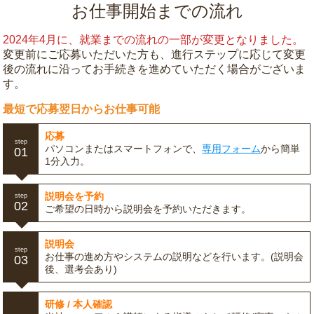
お仕事開始までの流れ
2024年4月に、就業までの流れの一部が変更となりました。
変更前にご応募いただいた方も、進行ステップに応じて変更
後の流れに沿ってお手続きを進めていただく場合がございま
す。
最短で応募翌日からお仕事可能
応募
step
パソコンまたはスマートフォンで、
専用フォーム
から簡単
01
1分入力。
説明会を予約
step
02
ご希望の日時から説明会を予約いただきます。
説明会
step
お仕事の進め方やシステムの説明などを行います。(説明会
03
後、選考会あり)
研修 / 本人確認