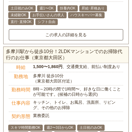
土日祝のみOK
週1〜OK
扶養内OK
昇給･昇格あり
未経験OK
お手伝いさんの求人
ハウスキーパー募集
直行･直帰OK
シフト自由
この求人の詳細を見る
多摩川駅から徒歩10分！2LDKマンションでのお掃除代
行のお仕事（東京都大田区）
1,500〜1,860円
、交通費支給、前払い制度あり
時給
多摩川 徒歩10分
勤務地
（東京都大田区付近）
8時～20時の間で1時間〜、好きな日に働くこと
勤務時間
が可能です。(候補の日時から選択)
キッチン、トイレ、お風呂、洗面所、リビン
仕事内容
グ、その他のお掃除
業務委託
契約形態
スキマ時間勤務OK
週2〜3日からOK
土日祝のみOK