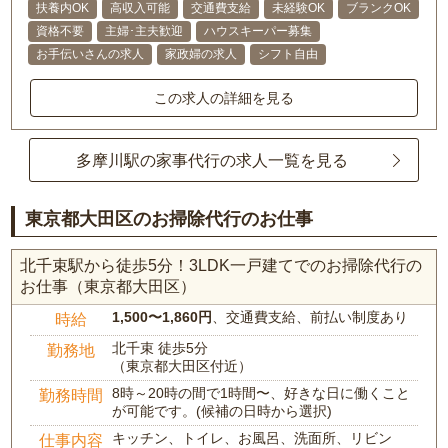
扶養内OK
高収入可能
交通費支給
未経験OK
ブランクOK
資格不要
主婦･主夫歓迎
ハウスキーパー募集
お手伝いさんの求人
家政婦の求人
シフト自由
この求人の詳細を見る
多摩川駅の家事代行の求人一覧を見る
東京都大田区のお掃除代行のお仕事
北千束駅から徒歩5分！3LDK一戸建てでのお掃除代行の
お仕事（東京都大田区）
1,500〜1,860円
、交通費支給、前払い制度あり
時給
北千束 徒歩5分
勤務地
（東京都大田区付近）
8時～20時の間で1時間〜、好きな日に働くこと
勤務時間
が可能です。(候補の日時から選択)
キッチン、トイレ、お風呂、洗面所、リビン
仕事内容