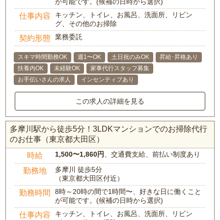
が可能です。(候補の日時から選択)
キッチン、トイレ、お風呂、洗面所、リビン
仕事内容
グ、その他のお掃除
業務委託
契約形態
スキマ時間勤務OK
週1〜OK
土日祝のみOK
昇給･昇格あり
扶養内OK
未経験OK
家事代行スタッフ募集
お手伝いさんの求人
インセンティブあり
この求人の詳細を見る
多摩川駅から徒歩5分！3LDKマンションでのお掃除代行
のお仕事（東京都大田区）
1,500〜1,860円
、交通費支給、前払い制度あり
時給
多摩川 徒歩5分
勤務地
（東京都大田区付近）
8時～20時の間で1時間〜、好きな日に働くこと
勤務時間
が可能です。(候補の日時から選択)
キッチン、トイレ、お風呂、洗面所、リビン
仕事内容