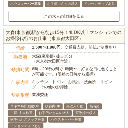
ハウスキーパー募集
お手伝いさんの求人
インセンティブあり
この求人の詳細を見る
大森(東京都)駅から徒歩15分！4LDK以上マンションでの
お掃除代行のお仕事（東京都大田区）
1,500〜1,860円
、交通費支給、前払い制度あり
時給
大森(東京都) 徒歩15分
勤務地
（東京都大田区付近）
8時～20時の間で1時間〜、好きな日に働くこと
勤務時間
が可能です。(候補の日時から選択)
キッチン、トイレ、お風呂、洗面所、リビン
仕事内容
グ、その他のお掃除
業務委託
契約形態
スキマ時間勤務OK
扶養内OK
高収入可能
高時給
主婦･主夫歓迎
お手伝いさんの求人
家政婦の求人
家事代行スタッフ募集
ハウスキーパー募集
インセンティブあり