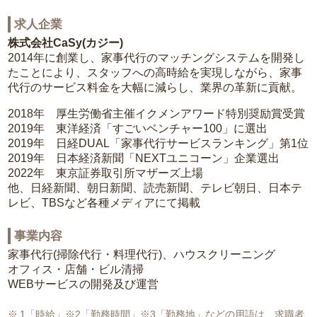
求人企業
株式会社CaSy(カジー)
2014年に創業し、家事代行のマッチングシステムを開発し
たことにより、スタッフへの高時給を実現しながら、家事
代行のサービス料金を大幅に減らし、業界の革新に貢献。
2018年 厚生労働省主催イクメンアワード特別奨励賞受賞
2019年 東洋経済「すごいベンチャー100」に選出
2019年 日経DUAL「家事代行サービスランキング」第1位
2019年 日本経済新聞「NEXTユニコーン」企業選出
2022年 東京証券取引所マザーズ上場
他、日経新聞、朝日新聞、読売新聞、テレビ朝日、日本テ
レビ、TBSなど各種メディアにて掲載
事業内容
家事代行(掃除代行・料理代行)、ハウスクリーニング
オフィス・店舗・ビル清掃
WEBサービスの開発及び運営
1「時給」※2「勤務時間」※3「勤務地」などの用語は、求職者