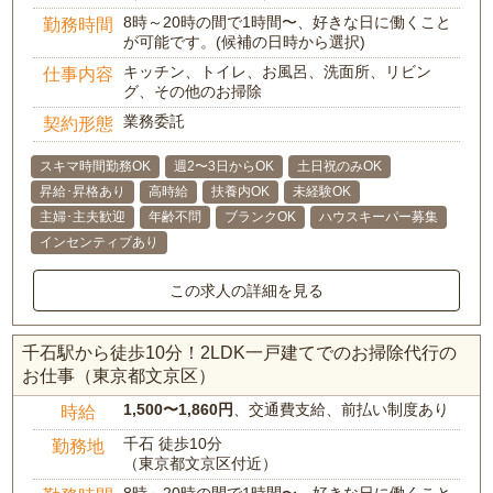
8時～20時の間で1時間〜、好きな日に働くこと
勤務時間
が可能です。(候補の日時から選択)
キッチン、トイレ、お風呂、洗面所、リビン
仕事内容
グ、その他のお掃除
業務委託
契約形態
スキマ時間勤務OK
週2〜3日からOK
土日祝のみOK
昇給･昇格あり
高時給
扶養内OK
未経験OK
主婦･主夫歓迎
年齢不問
ブランクOK
ハウスキーパー募集
インセンティブあり
この求人の詳細を見る
千石駅から徒歩10分！2LDK一戸建てでのお掃除代行の
お仕事（東京都文京区）
1,500〜1,860円
、交通費支給、前払い制度あり
時給
千石 徒歩10分
勤務地
（東京都文京区付近）