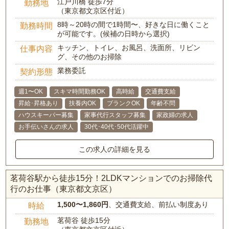
江戸川橋 徒歩7分
勤務地
（東京都文京区付近）
8時～20時の間で1時間〜、好きな日に働くこと
勤務時間
が可能です。(候補の日時から選択)
キッチン、トイレ、お風呂、洗面所、リビン
仕事内容
グ、その他のお掃除
業務委託
契約形態
週1〜OK
スキマ時間勤務OK
高時給
交通費支給
昇給･昇格あり
扶養内OK
ブランクOK
年齢不問
ハウスキーパー募集
家事代行スタッフ募集
家政婦の求人
お手伝いさんの求人
30代･40代･50代活躍中
この求人の詳細を見る
茗荷谷駅から徒歩15分！2LDKマンションでのお掃除代
行のお仕事（東京都文京区）
1,500〜1,860円
、交通費支給、前払い制度あり
時給
茗荷谷 徒歩15分
勤務地