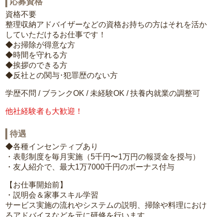
応募資格
資格不要
整理収納アドバイザーなどの資格お持ちの方はそれを活か
していただけるお仕事です！
◆お掃除が得意な方
◆時間を守れる方
◆挨拶のできる方
◆反社との関与･犯罪歴のない方
学歴不問 / ブランクOK / 未経験OK / 扶養内就業の調整可
他社経験者も大歓迎！
待遇
◆各種インセンティブあり
・表彰制度を毎月実施（5千円〜1万円の報奨金を授与）
・友人紹介で、最大1万7000千円のボーナス付与
【お仕事開始前】
・説明会＆家事スキル学習
サービス実施の流れやシステムの説明、掃除や料理におけ
るアドバイスなどを元に研修を行います。