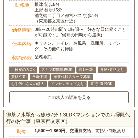
根津 徒歩5分
勤務地
上野 徒歩15分
池之端二丁目／都営バス 徒歩1分
（東京都文京区付近）
8時～20時の間で1時間〜、好きな日に働くこと
勤務時間
が可能です。(候補の日時から選択)
キッチン、トイレ、お風呂、洗面所、リビン
仕事内容
グ、その他のお掃除
業務委託
契約形態
土日祝のみOK
スキマ時間勤務OK
週1〜OK
昇給･昇格あり
資格不要
学歴不問
家事代行スタッフ募集
お手伝いさんの求人
インセンティブあり
直行･直帰OK
この求人の詳細を見る
御茶ノ水駅から徒歩7分！3LDKマンションでのお掃除代
行のお仕事（東京都文京区）
1,500〜1,860円
、交通費支給、前払い制度あり
時給