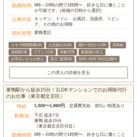
8時～20時の間で1時間〜、好きな日に働くこと
勤務時間
が可能です。(候補の日時から選択)
キッチン、トイレ、お風呂、洗面所、リビン
仕事内容
グ、その他のお掃除
業務委託
契約形態
スキマ時間勤務OK
土日祝のみOK
週2〜3日からOK
高時給
未経験OK
ブランクOK
年齢不問
家政婦の求人
お手伝いさんの求人
直行･直帰OK
30代･40代･50代活躍中
この求人の詳細を見る
巣鴨駅から徒歩15分！1LDKマンションでのお掃除代行
のお仕事（東京都文京区）
1,500〜1,860円
、交通費支給、前払い制度あり
時給
千石 徒歩7分
勤務地
巣鴨 徒歩15分
（東京都文京区付近）
8時～20時の間で1時間〜、好きな日に働くこと
勤務時間