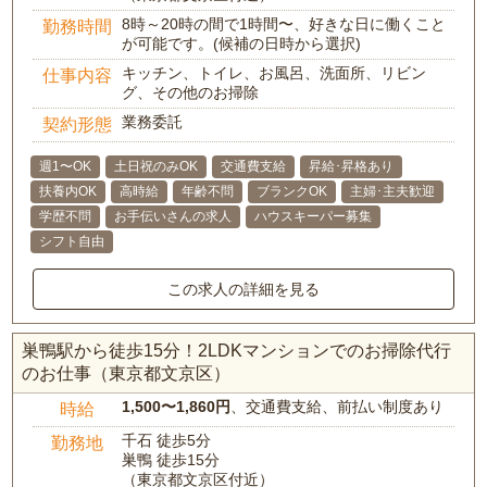
8時～20時の間で1時間〜、好きな日に働くこと
勤務時間
が可能です。(候補の日時から選択)
キッチン、トイレ、お風呂、洗面所、リビン
仕事内容
グ、その他のお掃除
業務委託
契約形態
週1〜OK
土日祝のみOK
交通費支給
昇給･昇格あり
扶養内OK
高時給
年齢不問
ブランクOK
主婦･主夫歓迎
学歴不問
お手伝いさんの求人
ハウスキーパー募集
シフト自由
この求人の詳細を見る
巣鴨駅から徒歩15分！2LDKマンションでのお掃除代行
のお仕事（東京都文京区）
1,500〜1,860円
、交通費支給、前払い制度あり
時給
千石 徒歩5分
勤務地
巣鴨 徒歩15分
（東京都文京区付近）