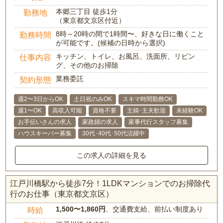
本郷三丁目 徒歩1分
勤務地
（東京都文京区付近）
8時～20時の間で1時間〜、好きな日に働くこと
勤務時間
が可能です。(候補の日時から選択)
キッチン、トイレ、お風呂、洗面所、リビン
仕事内容
グ、その他のお掃除
業務委託
契約形態
週2〜3日からOK
土日祝のみOK
スキマ時間勤務OK
週1〜OK
高収入可能
資格不要
主婦･主夫歓迎
未経験OK
お手伝いさんの求人
家政婦の求人
家事代行スタッフ募集
ハウスキーパー募集
30代･40代･50代活躍中
この求人の詳細を見る
江戸川橋駅から徒歩7分！1LDKマンションでのお掃除代
行のお仕事（東京都文京区）
1,500〜1,860円
、交通費支給、前払い制度あり
時給