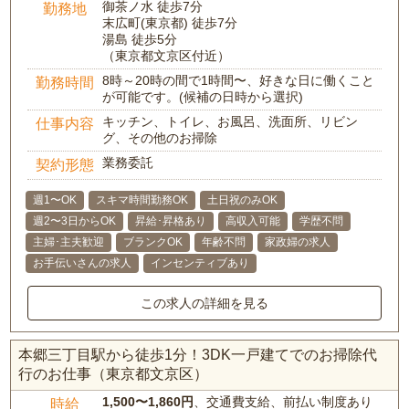
御茶ノ水 徒歩7分
勤務地
末広町(東京都) 徒歩7分
湯島 徒歩5分
（東京都文京区付近）
8時～20時の間で1時間〜、好きな日に働くこと
勤務時間
が可能です。(候補の日時から選択)
キッチン、トイレ、お風呂、洗面所、リビン
仕事内容
グ、その他のお掃除
業務委託
契約形態
週1〜OK
スキマ時間勤務OK
土日祝のみOK
週2〜3日からOK
昇給･昇格あり
高収入可能
学歴不問
主婦･主夫歓迎
ブランクOK
年齢不問
家政婦の求人
お手伝いさんの求人
インセンティブあり
この求人の詳細を見る
本郷三丁目駅から徒歩1分！3DK一戸建てでのお掃除代
行のお仕事（東京都文京区）
1,500〜1,860円
、交通費支給、前払い制度あり
時給