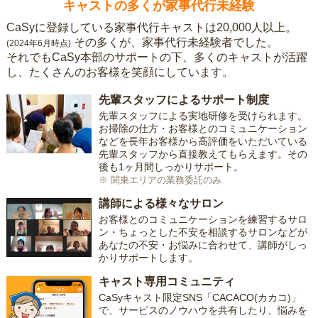
キャストの多くが家事代行未経験
CaSyに登録している家事代行キャストは20,000人以上。
その多くが、家事代行未経験者でした。
(2024年6月時点)
それでもCaSy本部のサポートの下、多くのキャストが活躍
し、たくさんのお客様を笑顔にしています。
先輩スタッフによるサポート制度
先輩スタッフによる実地研修を受けられます。
お掃除の仕方・お客様とのコミュニケーション
などを長年お客様から高評価をいただいている
先輩スタッフから直接教えてもらえます。その
後も1ヶ月間しっかりサポート。
※ 関東エリアの業務委託のみ
講師による様々なサロン
お客様とのコミュニケーションを練習するサロ
ン・ちょっとした不安を相談するサロンなどが
あなたの不安・お悩みに合わせて、講師がしっ
かりサポートします。
キャスト専用コミュニティ
CaSyキャスト限定SNS「CACACO(カカコ)」
で、サービスのノウハウを共有したり、悩みを