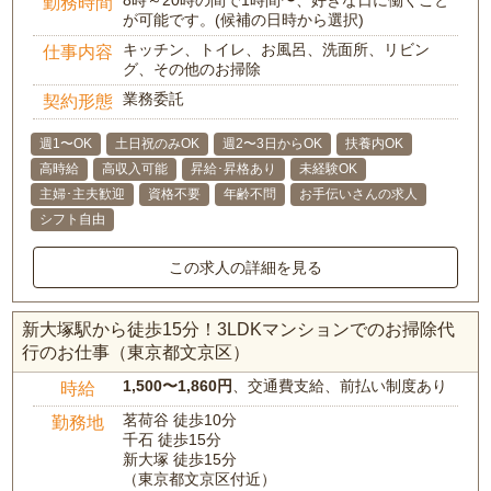
8時～20時の間で1時間〜、好きな日に働くこと
勤務時間
が可能です。(候補の日時から選択)
キッチン、トイレ、お風呂、洗面所、リビン
仕事内容
グ、その他のお掃除
業務委託
契約形態
週1〜OK
土日祝のみOK
週2〜3日からOK
扶養内OK
高時給
高収入可能
昇給･昇格あり
未経験OK
主婦･主夫歓迎
資格不要
年齢不問
お手伝いさんの求人
シフト自由
この求人の詳細を見る
新大塚駅から徒歩15分！3LDKマンションでのお掃除代
行のお仕事（東京都文京区）
1,500〜1,860円
、交通費支給、前払い制度あり
時給
茗荷谷 徒歩10分
勤務地
千石 徒歩15分
新大塚 徒歩15分
（東京都文京区付近）