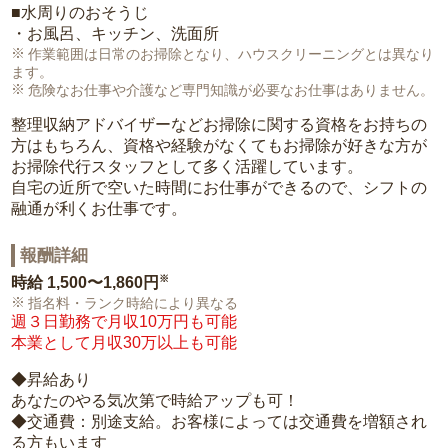
■水周りのおそうじ
・お風呂、キッチン、洗面所
作業範囲は日常のお掃除となり、ハウスクリーニングとは異なり
ます。
危険なお仕事や介護など専門知識が必要なお仕事はありません。
整理収納アドバイザーなどお掃除に関する資格をお持ちの
方はもちろん、資格や経験がなくてもお掃除が好きな方が
お掃除代行スタッフとして多く活躍しています。
自宅の近所で空いた時間にお仕事ができるので、シフトの
融通が利くお仕事です。
報酬詳細
※
時給
1,500〜1,860円
指名料・ランク時給により異なる
週３日勤務で月収10万円も可能
本業として月収30万以上も可能
◆昇給あり
あなたのやる気次第で時給アップも可！
◆交通費：別途支給。お客様によっては交通費を増額され
る方もいます