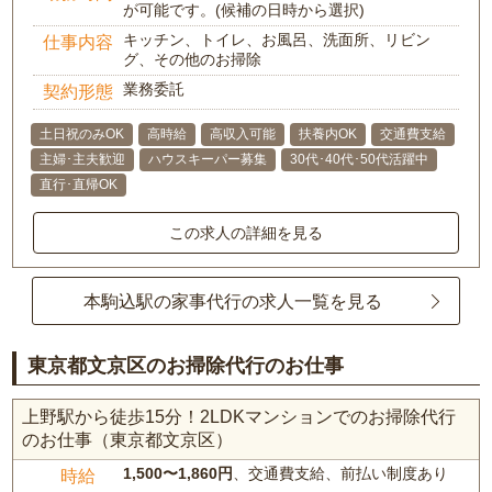
が可能です。(候補の日時から選択)
キッチン、トイレ、お風呂、洗面所、リビン
仕事内容
グ、その他のお掃除
業務委託
契約形態
土日祝のみOK
高時給
高収入可能
扶養内OK
交通費支給
主婦･主夫歓迎
ハウスキーパー募集
30代･40代･50代活躍中
直行･直帰OK
この求人の詳細を見る
本駒込駅の家事代行の求人一覧を見る
東京都文京区のお掃除代行のお仕事
上野駅から徒歩15分！2LDKマンションでのお掃除代行
のお仕事（東京都文京区）
1,500〜1,860円
、交通費支給、前払い制度あり
時給