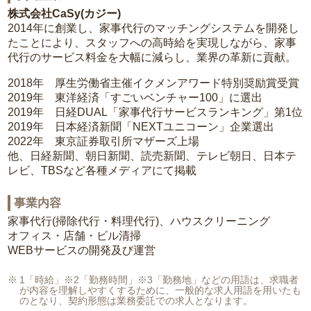
株式会社CaSy(カジー)
2014年に創業し、家事代行のマッチングシステムを開発し
たことにより、スタッフへの高時給を実現しながら、家事
代行のサービス料金を大幅に減らし、業界の革新に貢献。
2018年 厚生労働省主催イクメンアワード特別奨励賞受賞
2019年 東洋経済「すごいベンチャー100」に選出
2019年 日経DUAL「家事代行サービスランキング」第1位
2019年 日本経済新聞「NEXTユニコーン」企業選出
2022年 東京証券取引所マザーズ上場
他、日経新聞、朝日新聞、読売新聞、テレビ朝日、日本テ
レビ、TBSなど各種メディアにて掲載
事業内容
家事代行(掃除代行・料理代行)、ハウスクリーニング
オフィス・店舗・ビル清掃
WEBサービスの開発及び運営
1「時給」※2「勤務時間」※3「勤務地」などの用語は、求職者
が内容を理解しやすくするために、一般的な求人用語を用いたも
のとなり、契約形態は業務委託での求人となります。