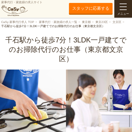
家事代行・家政婦の求人サイト
スタッフに応募する
メニュー
CaSy 家事代行求人 TOP
家事代行・家政婦の求人一覧
東京都
東京23区
文京区
千石駅から徒歩7分！3LDK一戸建てでのお掃除代行のお仕事（東京都文京区）
千石駅から徒歩7分！3LDK一戸建てで
のお掃除代行のお仕事（東京都文京
区）