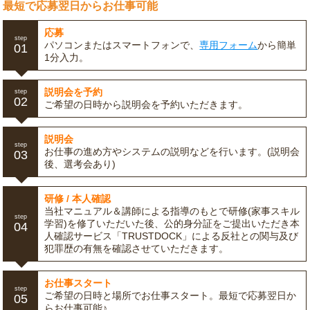
最短で応募翌日からお仕事可能
応募
step
パソコンまたはスマートフォンで、
専用フォーム
から簡単
01
1分入力。
説明会を予約
step
02
ご希望の日時から説明会を予約いただきます。
説明会
step
お仕事の進め方やシステムの説明などを行います。(説明会
03
後、選考会あり)
研修 / 本人確認
当社マニュアル＆講師による指導のもとで研修(家事スキル
step
学習)を修了いただいた後、公的身分証をご提出いただき本
04
人確認サービス「TRUSTDOCK」による反社との関与及び
犯罪歴の有無を確認させていただきます。
お仕事スタート
step
ご希望の日時と場所でお仕事スタート。最短で応募翌日か
05
らお仕事可能♪