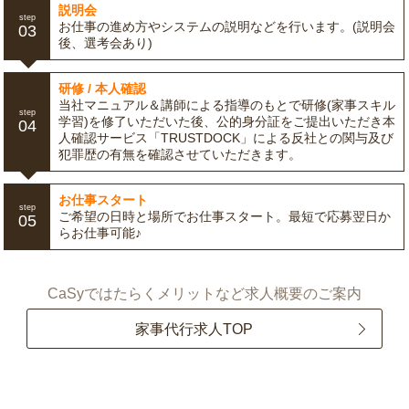
説明会
step
お仕事の進め方やシステムの説明などを行います。(説明会
03
後、選考会あり)
研修 / 本人確認
当社マニュアル＆講師による指導のもとで研修(家事スキル
step
学習)を修了いただいた後、公的身分証をご提出いただき本
04
人確認サービス「TRUSTDOCK」による反社との関与及び
犯罪歴の有無を確認させていただきます。
お仕事スタート
step
ご希望の日時と場所でお仕事スタート。最短で応募翌日か
05
らお仕事可能♪
CaSyではたらくメリットなど求人概要のご案内
家事代行求人TOP