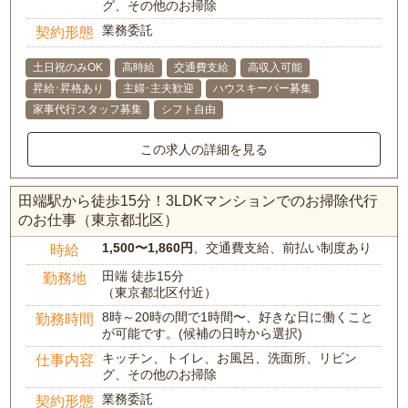
グ、その他のお掃除
業務委託
契約形態
土日祝のみOK
高時給
交通費支給
高収入可能
昇給･昇格あり
主婦･主夫歓迎
ハウスキーパー募集
家事代行スタッフ募集
シフト自由
この求人の詳細を見る
田端駅から徒歩15分！3LDKマンションでのお掃除代行
のお仕事（東京都北区）
1,500〜1,860円
、交通費支給、前払い制度あり
時給
田端 徒歩15分
勤務地
（東京都北区付近）
8時～20時の間で1時間〜、好きな日に働くこと
勤務時間
が可能です。(候補の日時から選択)
キッチン、トイレ、お風呂、洗面所、リビン
仕事内容
グ、その他のお掃除
業務委託
契約形態