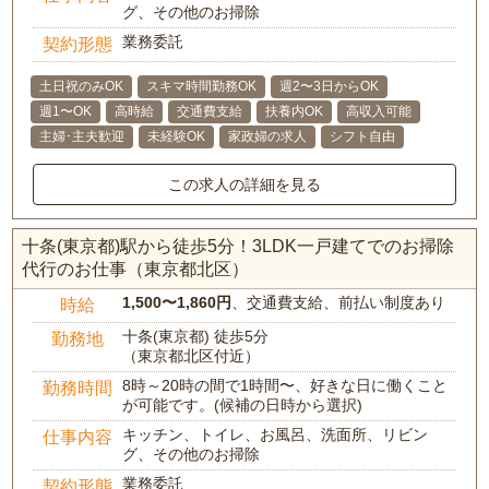
グ、その他のお掃除
業務委託
契約形態
土日祝のみOK
スキマ時間勤務OK
週2〜3日からOK
週1〜OK
高時給
交通費支給
扶養内OK
高収入可能
主婦･主夫歓迎
未経験OK
家政婦の求人
シフト自由
この求人の詳細を見る
十条(東京都)駅から徒歩5分！3LDK一戸建てでのお掃除
代行のお仕事（東京都北区）
1,500〜1,860円
、交通費支給、前払い制度あり
時給
十条(東京都) 徒歩5分
勤務地
（東京都北区付近）
8時～20時の間で1時間〜、好きな日に働くこと
勤務時間
が可能です。(候補の日時から選択)
キッチン、トイレ、お風呂、洗面所、リビン
仕事内容
グ、その他のお掃除
業務委託
契約形態