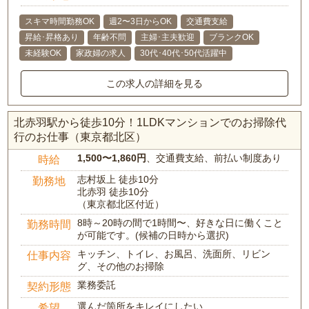
スキマ時間勤務OK
週2〜3日からOK
交通費支給
昇給･昇格あり
年齢不問
主婦･主夫歓迎
ブランクOK
未経験OK
家政婦の求人
30代･40代･50代活躍中
この求人の詳細を見る
北赤羽駅から徒歩10分！1LDKマンションでのお掃除代
行のお仕事（東京都北区）
1,500〜1,860円
、交通費支給、前払い制度あり
時給
志村坂上 徒歩10分
勤務地
北赤羽 徒歩10分
（東京都北区付近）
8時～20時の間で1時間〜、好きな日に働くこと
勤務時間
が可能です。(候補の日時から選択)
キッチン、トイレ、お風呂、洗面所、リビン
仕事内容
グ、その他のお掃除
業務委託
契約形態
選んだ箇所をキレイにしたい
希望