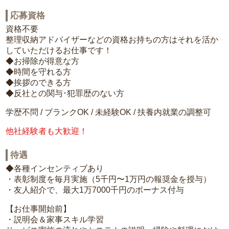
応募資格
資格不要
整理収納アドバイザーなどの資格お持ちの方はそれを活か
していただけるお仕事です！
◆お掃除が得意な方
◆時間を守れる方
◆挨拶のできる方
◆反社との関与･犯罪歴のない方
学歴不問 / ブランクOK / 未経験OK / 扶養内就業の調整可
他社経験者も大歓迎！
待遇
◆各種インセンティブあり
・表彰制度を毎月実施（5千円〜1万円の報奨金を授与）
・友人紹介で、最大1万7000千円のボーナス付与
【お仕事開始前】
・説明会＆家事スキル学習