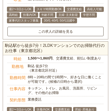
週2〜3日からOK
スキマ時間勤務OK
交通費支給
高収入可能
高時給
扶養内OK
年齢不問
主婦･主夫歓迎
学歴不問
家事代行スタッフ募集
30代･40代･50代活躍中
この求人の詳細を見る
駒込駅から徒歩7分！2LDKマンションでのお掃除代行の
お仕事（東京都北区）
1,500〜1,860円
、交通費支給、前払い制度あり
時給
駒込 徒歩7分
勤務地
（東京都北区付近）
8時～20時の間で1時間〜、好きな日に働くこと
勤務時間
が可能です。(候補の日時から選択)
キッチン、トイレ、お風呂、洗面所、リビン
仕事内容
グ、その他のお掃除
業務委託
契約形態
週2〜3日からOK
扶養内OK
交通費支給
昇給･昇格あり