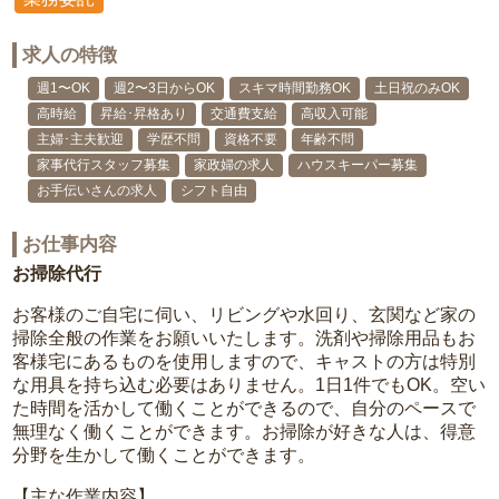
求人の特徴
週1〜OK
週2〜3日からOK
スキマ時間勤務OK
土日祝のみOK
高時給
昇給･昇格あり
交通費支給
高収入可能
主婦･主夫歓迎
学歴不問
資格不要
年齢不問
家事代行スタッフ募集
家政婦の求人
ハウスキーパー募集
お手伝いさんの求人
シフト自由
お仕事内容
お掃除代行
お客様のご自宅に伺い、リビングや水回り、玄関など家の
掃除全般の作業をお願いいたします。洗剤や掃除用品もお
客様宅にあるものを使用しますので、キャストの方は特別
な用具を持ち込む必要はありません。1日1件でもOK。空い
た時間を活かして働くことができるので、自分のペースで
無理なく働くことができます。お掃除が好きな人は、得意
分野を生かして働くことができます。
【主な作業内容】