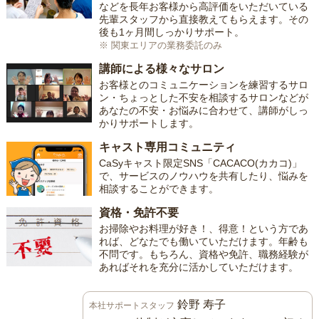
などを長年お客様から高評価をいただいている
先輩スタッフから直接教えてもらえます。その
後も1ヶ月間しっかりサポート。
※ 関東エリアの業務委託のみ
講師による様々なサロン
お客様とのコミュニケーションを練習するサロ
ン・ちょっとした不安を相談するサロンなどが
あなたの不安・お悩みに合わせて、講師がしっ
かりサポートします。
キャスト専用コミュニティ
CaSyキャスト限定SNS「CACACO(カカコ)」
で、サービスのノウハウを共有したり、悩みを
相談することができます。
資格・免許不要
お掃除やお料理が好き！、得意！という方であ
れば、どなたでも働いていただけます。年齢も
不問です。もちろん、資格や免許、職務経験が
あればそれを充分に活かしていただけます。
鈴野 寿子
本社サポートスタッフ