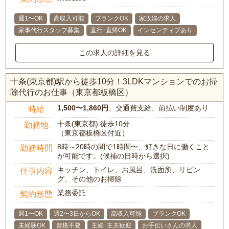
週1〜OK
高収入可能
ブランクOK
家政婦の求人
家事代行スタッフ募集
直行･直帰OK
インセンティブあり
この求人の詳細を見る
十条(東京都)駅から徒歩10分！3LDKマンションでのお掃
除代行のお仕事（東京都板橋区）
1,500〜1,860円
、交通費支給、前払い制度あり
時給
十条(東京都) 徒歩10分
勤務地
（東京都板橋区付近）
8時～20時の間で1時間〜、好きな日に働くこと
勤務時間
が可能です。(候補の日時から選択)
キッチン、トイレ、お風呂、洗面所、リビン
仕事内容
グ、その他のお掃除
業務委託
契約形態
週1〜OK
週2〜3日からOK
高収入可能
ブランクOK
未経験OK
資格不要
主婦･主夫歓迎
お手伝いさんの求人