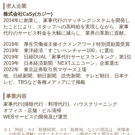
求人企業
株式会社CaSy(カジー)
2014年に創業し、家事代行のマッチングシステムを開発し
たことにより、スタッフへの高時給を実現しながら、家事
代行のサービス料金を大幅に減らし、業界の革新に貢献。
2018年 厚生労働省主催イクメンアワード特別奨励賞受賞
2019年 東洋経済「すごいベンチャー100」に選出
2019年 日経DUAL「家事代行サービスランキング」第1位
2019年 日本経済新聞「NEXTユニコーン」企業選出
2022年 東京証券取引所マザーズ上場
他、日経新聞、朝日新聞、読売新聞、テレビ朝日、日本テ
レビ、TBSなど各種メディアにて掲載
事業内容
家事代行(掃除代行・料理代行)、ハウスクリーニング
オフィス・店舗・ビル清掃
WEBサービスの開発及び運営
1「時給」※2「勤務時間」※3「勤務地」などの用語は、求職者
が内容を理解しやすくするために、一般的な求人用語を用いたも