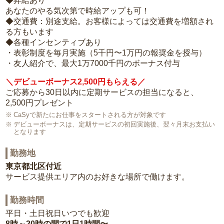
◆昇給あり
あなたのやる気次第で時給アップも可！
◆交通費：別途支給。お客様によっては交通費を増額され
る方もいます
◆各種インセンティブあり
・表彰制度を毎月実施（5千円〜1万円の報奨金を授与）
・友人紹介で、最大1万7000千円のボーナス付与
＼デビューボーナス2,500円もらえる／
ご応募から30日以内に定期サービスの担当になると、
2,500円プレゼント
CaSyで新たにお仕事をスタートされる方が対象です
デビューボーナスは、定期サービスの初回実施後、翌々月末お支払い
となります
勤務地
東京都北区付近
サービス提供エリア内のお好きな場所で働けます。
勤務時間
平日・土日祝日いつでも歓迎
8時～20時の間で1日1時間〜