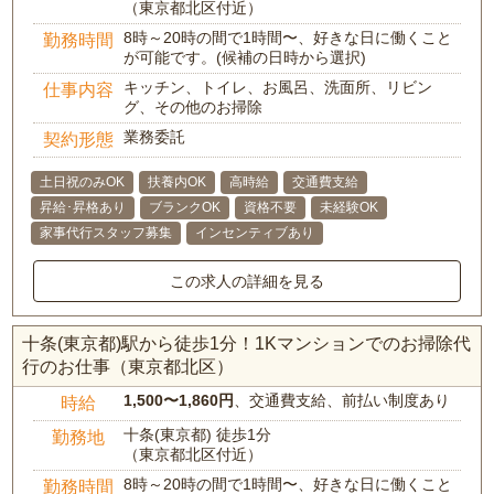
（東京都北区付近）
8時～20時の間で1時間〜、好きな日に働くこと
勤務時間
が可能です。(候補の日時から選択)
キッチン、トイレ、お風呂、洗面所、リビン
仕事内容
グ、その他のお掃除
業務委託
契約形態
土日祝のみOK
扶養内OK
高時給
交通費支給
昇給･昇格あり
ブランクOK
資格不要
未経験OK
家事代行スタッフ募集
インセンティブあり
この求人の詳細を見る
十条(東京都)駅から徒歩1分！1Kマンションでのお掃除代
行のお仕事（東京都北区）
1,500〜1,860円
、交通費支給、前払い制度あり
時給
十条(東京都) 徒歩1分
勤務地
（東京都北区付近）
8時～20時の間で1時間〜、好きな日に働くこと
勤務時間