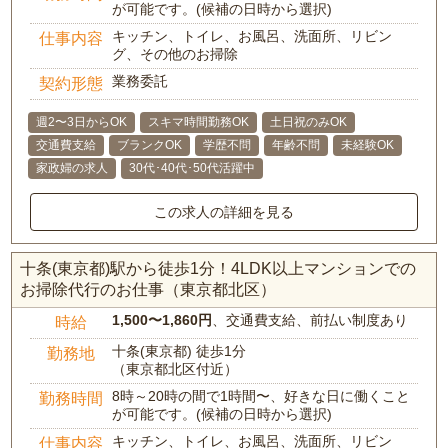
が可能です。(候補の日時から選択)
キッチン、トイレ、お風呂、洗面所、リビン
仕事内容
グ、その他のお掃除
業務委託
契約形態
週2〜3日からOK
スキマ時間勤務OK
土日祝のみOK
交通費支給
ブランクOK
学歴不問
年齢不問
未経験OK
家政婦の求人
30代･40代･50代活躍中
この求人の詳細を見る
十条(東京都)駅から徒歩1分！4LDK以上マンションでの
お掃除代行のお仕事（東京都北区）
1,500〜1,860円
、交通費支給、前払い制度あり
時給
十条(東京都) 徒歩1分
勤務地
（東京都北区付近）
8時～20時の間で1時間〜、好きな日に働くこと
勤務時間
が可能です。(候補の日時から選択)
キッチン、トイレ、お風呂、洗面所、リビン
仕事内容