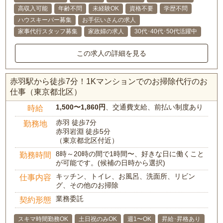
高収入可能
年齢不問
未経験OK
資格不要
学歴不問
ハウスキーパー募集
お手伝いさんの求人
家事代行スタッフ募集
家政婦の求人
30代･40代･50代活躍中
この求人の詳細を見る
赤羽駅から徒歩7分！1Kマンションでのお掃除代行のお
仕事（東京都北区）
1,500〜1,860円
、交通費支給、前払い制度あり
時給
赤羽 徒歩7分
勤務地
赤羽岩淵 徒歩5分
（東京都北区付近）
8時～20時の間で1時間〜、好きな日に働くこと
勤務時間
が可能です。(候補の日時から選択)
キッチン、トイレ、お風呂、洗面所、リビン
仕事内容
グ、その他のお掃除
業務委託
契約形態
スキマ時間勤務OK
土日祝のみOK
週1〜OK
昇給･昇格あり