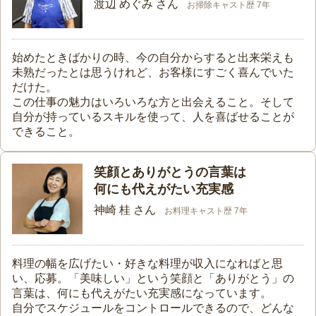
渡辺 めぐみ さん
お掃除キャスト歴 7年
始めたときばかりの時、今の自分からすると出来栄えも
未熟だったとは思うけれど、お客様にすごく喜んでいた
だけた。
この仕事の魅力はいろいろな方と出会えること。そして
自分が持っているスキルを使って、人を喜ばせることが
できること。
笑顔とありがとうの言葉は
何にも代えがたい充実感
神崎 桂 さん
お料理キャスト歴 7年
料理の幅を広げたい・好きな料理が収入になればと思
い、応募。「美味しい」という笑顔と「ありがとう」の
言葉は、何にも代えがたい充実感になっています。
自分でスケジュールをコントロールできるので、どんな