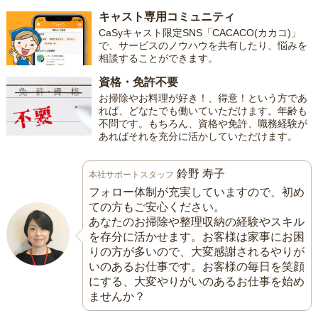
キャスト専用コミュニティ
CaSyキャスト限定SNS「CACACO(カカコ)」
で、サービスのノウハウを共有したり、悩みを
相談することができます。
資格・免許不要
お掃除やお料理が好き！、得意！という方であ
れば、どなたでも働いていただけます。年齢も
不問です。もちろん、資格や免許、職務経験が
あればそれを充分に活かしていただけます。
鈴野 寿子
本社サポートスタッフ
フォロー体制が充実していますので、初め
ての方もご安心ください。
あなたのお掃除や整理収納の経験やスキル
を存分に活かせます。お客様は家事にお困
りの方が多いので、大変感謝されるやりが
いのあるお仕事です。お客様の毎日を笑顔
にする、大変やりがいのあるお仕事を始め
ませんか？