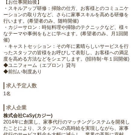
【お仕事開始後】
・スキルアップ研修：掃除の仕方、お客様とのコミュニケ
ーションの取り方など、さらに家事スキルを高める研修を
行います。(希望者のみ、随時開催)
・カジーサロン：時短料理や掃除のテクニックなど、様々
なテーマや事例をもとに学べます。(希望者のみ、月1回開
催)
・キャストセッション：その年に素晴らしいサービスを行
ったスタッフの皆様をお呼びして表彰し、お客様への満足
度を高める方法などをシェアします。(招待制･年１回開催)
◆ユニフォーム（エプロン）貸与
◆前払い制度あり
求人予定人数
1名
求人企業
株式会社CaSy(カジー)
2014年に創業し、家事代行のマッチングシステムを開発し
たことにより、スタッフへの高時給を実現しながら、家事
代行のサービス料金を大幅に減らし、業界の革新に貢献。