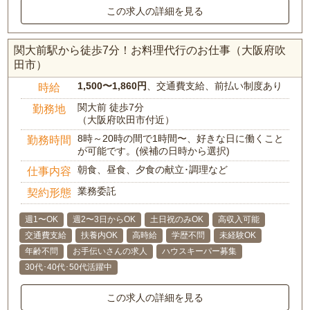
この求人の詳細を見る
関大前駅から徒歩7分！お料理代行のお仕事（大阪府吹
田市）
1,500〜1,860円
、交通費支給、前払い制度あり
時給
関大前 徒歩7分
勤務地
（大阪府吹田市付近）
8時～20時の間で1時間〜、好きな日に働くこと
勤務時間
が可能です。(候補の日時から選択)
朝食、昼食、夕食の献立･調理など
仕事内容
業務委託
契約形態
週1〜OK
週2〜3日からOK
土日祝のみOK
高収入可能
交通費支給
扶養内OK
高時給
学歴不問
未経験OK
年齢不問
お手伝いさんの求人
ハウスキーパー募集
30代･40代･50代活躍中
この求人の詳細を見る