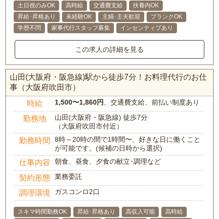
土日祝のみOK
高時給
交通費支給
扶養内OK
昇給･昇格あり
未経験OK
主婦･主夫歓迎
ブランクOK
学歴不問
家事代行スタッフ募集
インセンティブあり
この求人の詳細を見る
山田(大阪府・阪急線)駅から徒歩7分！お料理代行のお仕
事（大阪府吹田市）
1,500〜1,860円
、交通費支給、前払い制度あり
時給
山田(大阪府・阪急線) 徒歩7分
勤務地
（大阪府吹田市付近）
8時～20時の間で1時間〜、好きな日に働くこと
勤務時間
が可能です。(候補の日時から選択)
朝食、昼食、夕食の献立･調理など
仕事内容
業務委託
契約形態
ガスコンロ2口
調理環境
スキマ時間勤務OK
昇給･昇格あり
高収入可能
高時給