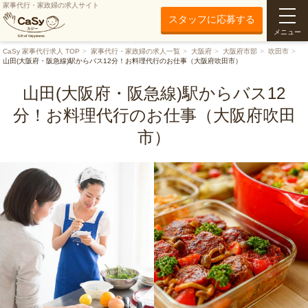
家事代行・家政婦の求人サイト
スタッフに応募する
メニュー
CaSy 家事代行求人 TOP
家事代行・家政婦の求人一覧
大阪府
大阪府市部
吹田市
山田(大阪府・阪急線)駅からバス12分！お料理代行のお仕事（大阪府吹田市）
山田(大阪府・阪急線)駅からバス12
分！お料理代行のお仕事（大阪府吹田
市）