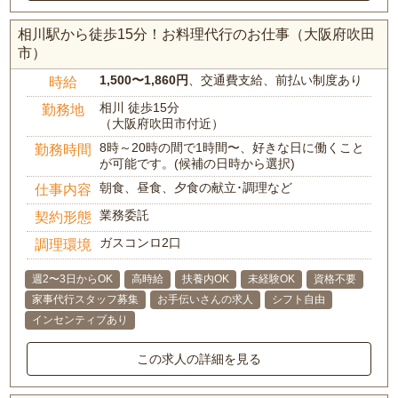
相川駅から徒歩15分！お料理代行のお仕事（大阪府吹田
市）
1,500〜1,860円
、交通費支給、前払い制度あり
時給
相川 徒歩15分
勤務地
（大阪府吹田市付近）
8時～20時の間で1時間〜、好きな日に働くこと
勤務時間
が可能です。(候補の日時から選択)
朝食、昼食、夕食の献立･調理など
仕事内容
業務委託
契約形態
ガスコンロ2口
調理環境
週2〜3日からOK
高時給
扶養内OK
未経験OK
資格不要
家事代行スタッフ募集
お手伝いさんの求人
シフト自由
インセンティブあり
この求人の詳細を見る