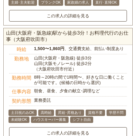
主婦･主夫歓迎
ブランクOK
家政婦の求人
直行･直帰OK
この求人の詳細を見る
山田(大阪府・阪急線)駅から徒歩3分！お料理代行のお仕
事（大阪府吹田市）
1,500〜1,860円
、交通費支給、前払い制度あり
時給
山田(大阪府・阪急線) 徒歩3分
勤務地
山田(大阪モノレール) 徒歩2分
（大阪府吹田市付近）
8時～20時の間で1時間〜、好きな日に働くこと
勤務時間
が可能です。(候補の日時から選択)
朝食、昼食、夕食の献立･調理など
仕事内容
業務委託
契約形態
土日祝のみOK
高時給
昇給･昇格あり
資格不要
学歴不問
未経験OK
ハウスキーパー募集
シフト自由
この求人の詳細を見る