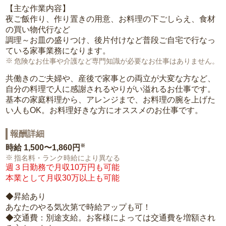
【主な作業内容】
夜ご飯作り、作り置きの用意、お料理の下ごしらえ、食材
の買い物代行など
調理～お皿の盛りつけ、後片付けなど普段ご自宅で行なっ
ている家事業務になります。
危険なお仕事や介護など専門知識が必要なお仕事はありません。
共働きのご夫婦や、産後で家事との両立が大変な方など、
自分の料理で人に感謝されるやりがい溢れるお仕事です。
基本の家庭料理から、アレンジまで、お料理の腕を上げた
い人もOK。お料理好きな方にオススメのお仕事です。
報酬詳細
※
時給
1,500〜1,860円
指名料・ランク時給により異なる
週３日勤務で月収10万円も可能
本業として月収30万以上も可能
◆昇給あり
あなたのやる気次第で時給アップも可！
◆交通費：別途支給。お客様によっては交通費を増額され