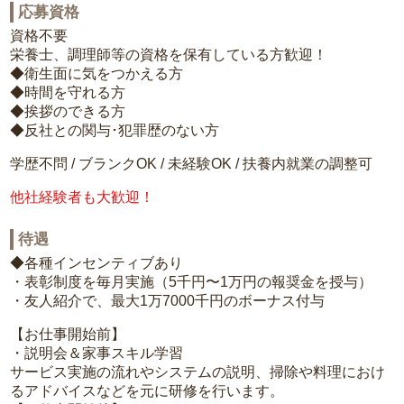
応募資格
資格不要
栄養士、調理師等の資格を保有している方歓迎！
◆衛生面に気をつかえる方
◆時間を守れる方
◆挨拶のできる方
◆反社との関与･犯罪歴のない方
学歴不問 / ブランクOK / 未経験OK / 扶養内就業の調整可
他社経験者も大歓迎！
待遇
◆各種インセンティブあり
・表彰制度を毎月実施（5千円〜1万円の報奨金を授与）
・友人紹介で、最大1万7000千円のボーナス付与
【お仕事開始前】
・説明会＆家事スキル学習
サービス実施の流れやシステムの説明、掃除や料理におけ
るアドバイスなどを元に研修を行います。