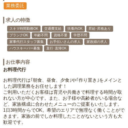
業務委託
求人の特徴
スキマ時間勤務OK
交通費支給
扶養内OK
昇給･昇格あり
ブランクOK
年齢不問
資格不要
学歴不問
家事代行スタッフ募集
お手伝いさんの求人
家政婦の求人
ハウスキーパー募集
直行･直帰OK
お仕事内容
お料理代行
お料理代行は｢朝食、昼食、夕食｣や｢作り置き｣をメインと
した調理業務をお任せします！
ご利用いただくお客様は育児や共働きで料理する時間が取
れない方が中心です。また、お子様や高齢者がいる場合な
ど、家族構成に合わせたメニューのご提案もいたします。
1日3時間からでOK。希望のエリアで無理なく働くことがで
きます。家族の前でしか料理したことがないという方も大
歓迎です。