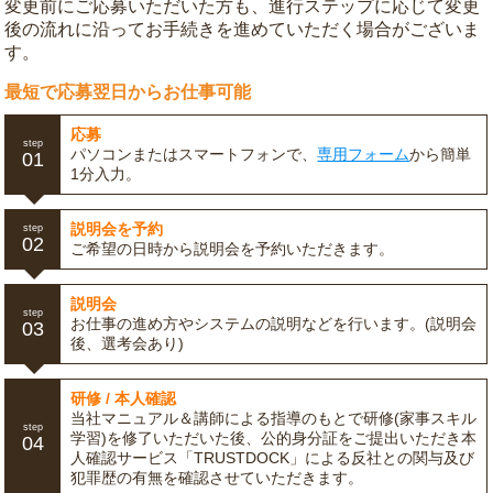
変更前にご応募いただいた方も、進行ステップに応じて変更
後の流れに沿ってお手続きを進めていただく場合がございま
す。
最短で応募翌日からお仕事可能
応募
step
パソコンまたはスマートフォンで、
専用フォーム
から簡単
01
1分入力。
説明会を予約
step
02
ご希望の日時から説明会を予約いただきます。
説明会
step
お仕事の進め方やシステムの説明などを行います。(説明会
03
後、選考会あり)
研修 / 本人確認
当社マニュアル＆講師による指導のもとで研修(家事スキル
step
学習)を修了いただいた後、公的身分証をご提出いただき本
04
人確認サービス「TRUSTDOCK」による反社との関与及び
犯罪歴の有無を確認させていただきます。