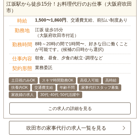
江坂駅から徒歩15分！お料理代行のお仕事（大阪府吹田
市）
1,500〜1,860円
、交通費支給、前払い制度あり
時給
江坂 徒歩15分
勤務地
（大阪府吹田市付近）
8時～20時の間で1時間〜、好きな日に働くこと
勤務時間
が可能です。(候補の日時から選択)
朝食、昼食、夕食の献立･調理など
仕事内容
業務委託
契約形態
土日祝のみOK
スキマ時間勤務OK
高収入可能
高時給
扶養内OK
交通費支給
年齢不問
家事代行スタッフ募集
家政婦の求人
30代･40代･50代活躍中
この求人の詳細を見る
吹田市の家事代行の求人一覧を見る