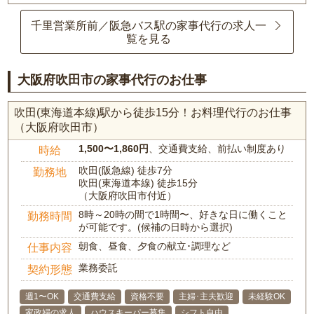
千里営業所前／阪急バス駅の家事代行の求人一
覧を見る
大阪府吹田市の家事代行のお仕事
吹田(東海道本線)駅から徒歩15分！お料理代行のお仕事
（大阪府吹田市）
1,500〜1,860円
、交通費支給、前払い制度あり
時給
吹田(阪急線) 徒歩7分
勤務地
吹田(東海道本線) 徒歩15分
（大阪府吹田市付近）
8時～20時の間で1時間〜、好きな日に働くこと
勤務時間
が可能です。(候補の日時から選択)
朝食、昼食、夕食の献立･調理など
仕事内容
業務委託
契約形態
週1〜OK
交通費支給
資格不要
主婦･主夫歓迎
未経験OK
家政婦の求人
ハウスキーパー募集
シフト自由