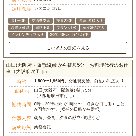
ガスコンロ3口
調理環境
週1〜OK
交通費支給
扶養内OK
昇給･昇格あり
高収入可能
資格不要
ブランクOK
家政婦の求人
インセンティブあり
30代･40代･50代活躍中
この求人の詳細を見る
山田(大阪府・阪急線)駅から徒歩5分！お料理代行のお仕
事（大阪府吹田市）
1,500〜1,860円
、交通費支給、前払い制度あり
時給
山田(大阪府・阪急線) 徒歩5分
勤務地
（大阪府吹田市付近）
8時～20時の間で1時間〜、好きな日に働くこと
勤務時間
が可能です。(候補の日時から選択)
朝食、昼食、夕食の献立･調理など
仕事内容
業務委託
契約形態