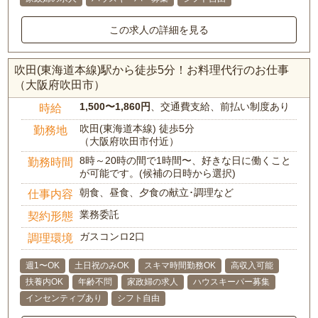
この求人の詳細を見る
吹田(東海道本線)駅から徒歩5分！お料理代行のお仕事
（大阪府吹田市）
1,500〜1,860円
、交通費支給、前払い制度あり
時給
吹田(東海道本線) 徒歩5分
勤務地
（大阪府吹田市付近）
8時～20時の間で1時間〜、好きな日に働くこと
勤務時間
が可能です。(候補の日時から選択)
朝食、昼食、夕食の献立･調理など
仕事内容
業務委託
契約形態
ガスコンロ2口
調理環境
週1〜OK
土日祝のみOK
スキマ時間勤務OK
高収入可能
扶養内OK
年齢不問
家政婦の求人
ハウスキーパー募集
インセンティブあり
シフト自由