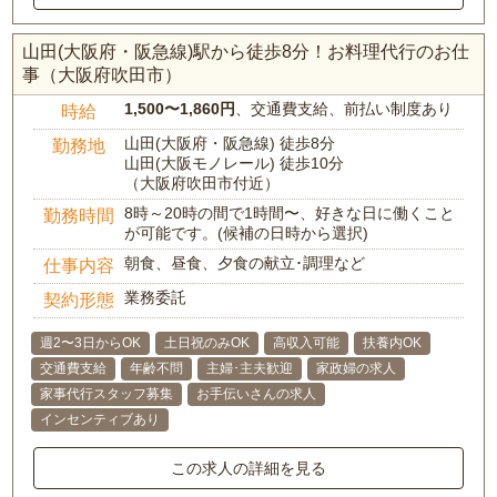
山田(大阪府・阪急線)駅から徒歩8分！お料理代行のお仕
事（大阪府吹田市）
1,500〜1,860円
、交通費支給、前払い制度あり
時給
山田(大阪府・阪急線) 徒歩8分
勤務地
山田(大阪モノレール) 徒歩10分
（大阪府吹田市付近）
8時～20時の間で1時間〜、好きな日に働くこと
勤務時間
が可能です。(候補の日時から選択)
朝食、昼食、夕食の献立･調理など
仕事内容
業務委託
契約形態
週2〜3日からOK
土日祝のみOK
高収入可能
扶養内OK
交通費支給
年齢不問
主婦･主夫歓迎
家政婦の求人
家事代行スタッフ募集
お手伝いさんの求人
インセンティブあり
この求人の詳細を見る