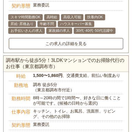
業務委託
契約形態
スキマ時間勤務OK
高時給
高収入可能
扶養内OK
昇給･昇格あり
年齢不問
ハウスキーパー募集
お手伝いさんの求人
家政婦の求人
30代･40代･50代活躍中
この求人の詳細を見る
調布駅から徒歩5分！3LDKマンションでのお掃除代行の
お仕事（東京都調布市）
1,500〜1,860円
、交通費支給、前払い制度あり
時給
調布 徒歩5分
勤務地
（東京都調布市付近）
8時～20時の間で1時間〜、好きな日に働くこと
勤務時間
が可能です。(候補の日時から選択)
キッチン、トイレ、お風呂、洗面所、リビン
仕事内容
グ、その他のお掃除
業務委託
契約形態