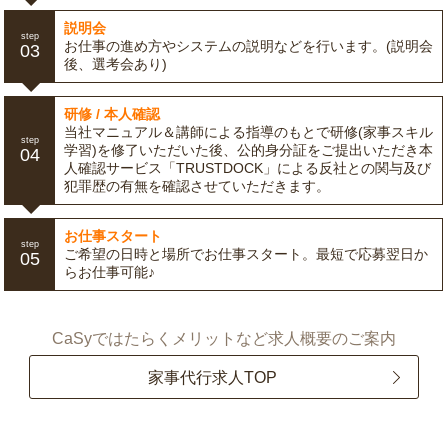
説明会
step
お仕事の進め方やシステムの説明などを行います。(説明会
03
後、選考会あり)
研修 / 本人確認
当社マニュアル＆講師による指導のもとで研修(家事スキル
step
学習)を修了いただいた後、公的身分証をご提出いただき本
04
人確認サービス「TRUSTDOCK」による反社との関与及び
犯罪歴の有無を確認させていただきます。
お仕事スタート
step
ご希望の日時と場所でお仕事スタート。最短で応募翌日か
05
らお仕事可能♪
CaSyではたらくメリットなど求人概要のご案内
家事代行求人TOP