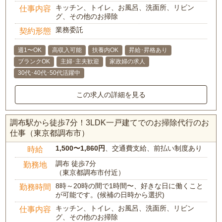
キッチン、トイレ、お風呂、洗面所、リビン
仕事内容
グ、その他のお掃除
業務委託
契約形態
週1〜OK
高収入可能
扶養内OK
昇給･昇格あり
ブランクOK
主婦･主夫歓迎
家政婦の求人
30代･40代･50代活躍中
この求人の詳細を見る
調布駅から徒歩7分！3LDK一戸建てでのお掃除代行のお
仕事（東京都調布市）
1,500〜1,860円
、交通費支給、前払い制度あり
時給
調布 徒歩7分
勤務地
（東京都調布市付近）
8時～20時の間で1時間〜、好きな日に働くこと
勤務時間
が可能です。(候補の日時から選択)
キッチン、トイレ、お風呂、洗面所、リビン
仕事内容
グ、その他のお掃除