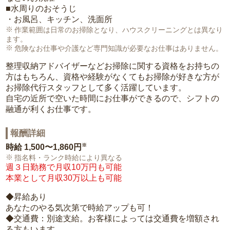
■水周りのおそうじ
・お風呂、キッチン、洗面所
作業範囲は日常のお掃除となり、ハウスクリーニングとは異なり
ます。
危険なお仕事や介護など専門知識が必要なお仕事はありません。
整理収納アドバイザーなどお掃除に関する資格をお持ちの
方はもちろん、資格や経験がなくてもお掃除が好きな方が
お掃除代行スタッフとして多く活躍しています。
自宅の近所で空いた時間にお仕事ができるので、シフトの
融通が利くお仕事です。
報酬詳細
※
時給
1,500〜1,860円
指名料・ランク時給により異なる
週３日勤務で月収10万円も可能
本業として月収30万以上も可能
◆昇給あり
あなたのやる気次第で時給アップも可！
◆交通費：別途支給。お客様によっては交通費を増額され
る方もいます