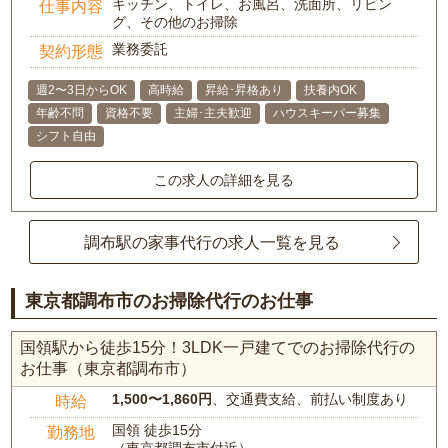
キッチン、トイレ、お風呂、洗面所、リビン
仕事内容
グ、その他のお掃除
業務委託
契約形態
週2〜3日からOK
高時給
昇給･昇格あり
扶養内OK
年齢不問
資格不要
主婦･主夫歓迎
ハウスキーパー募集
シフト自由
この求人の詳細を見る
調布駅の家事代行の求人一覧を見る
東京都調布市のお掃除代行のお仕事
国領駅から徒歩15分！3LDK一戸建てでのお掃除代行の
お仕事（東京都調布市）
1,500〜1,860円
、交通費支給、前払い制度あり
時給
国領 徒歩15分
勤務地