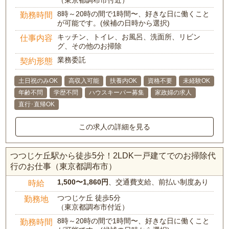
（東京都調布市付近）
8時～20時の間で1時間〜、好きな日に働くこと
勤務時間
が可能です。(候補の日時から選択)
キッチン、トイレ、お風呂、洗面所、リビン
仕事内容
グ、その他のお掃除
業務委託
契約形態
土日祝のみOK
高収入可能
扶養内OK
資格不要
未経験OK
年齢不問
学歴不問
ハウスキーパー募集
家政婦の求人
直行･直帰OK
この求人の詳細を見る
つつじケ丘駅から徒歩5分！2LDK一戸建てでのお掃除代
行のお仕事（東京都調布市）
1,500〜1,860円
、交通費支給、前払い制度あり
時給
つつじケ丘 徒歩5分
勤務地
（東京都調布市付近）
8時～20時の間で1時間〜、好きな日に働くこと
勤務時間