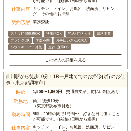
が可能です。(候補の日時から選択)
キッチン、トイレ、お風呂、洗面所、リビン
仕事内容
グ、その他のお掃除
業務委託
契約形態
スキマ時間勤務OK
扶養内OK
昇給･昇格あり
資格不要
ブランクOK
学歴不問
お手伝いさんの求人
ハウスキーパー募集
直行･直帰OK
この求人の詳細を見る
仙川駅から徒歩10分！1R一戸建てでのお掃除代行のお仕
事（東京都調布市）
1,500〜1,860円
、交通費支給、前払い制度あり
時給
仙川 徒歩10分
勤務地
（東京都調布市付近）
8時～20時の間で1時間〜、好きな日に働くこと
勤務時間
が可能です。(候補の日時から選択)
キッチン、トイレ、お風呂、洗面所、リビン
仕事内容