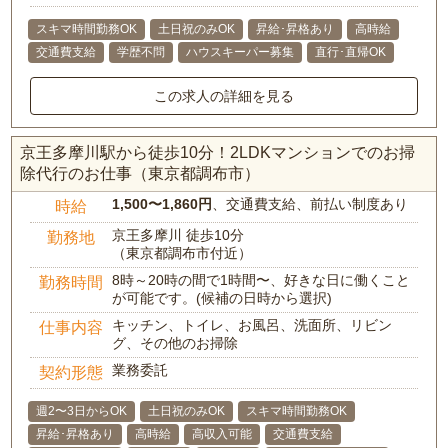
スキマ時間勤務OK
土日祝のみOK
昇給･昇格あり
高時給
交通費支給
学歴不問
ハウスキーパー募集
直行･直帰OK
この求人の詳細を見る
京王多摩川駅から徒歩10分！2LDKマンションでのお掃
除代行のお仕事（東京都調布市）
1,500〜1,860円
、交通費支給、前払い制度あり
時給
京王多摩川 徒歩10分
勤務地
（東京都調布市付近）
8時～20時の間で1時間〜、好きな日に働くこと
勤務時間
が可能です。(候補の日時から選択)
キッチン、トイレ、お風呂、洗面所、リビン
仕事内容
グ、その他のお掃除
業務委託
契約形態
週2〜3日からOK
土日祝のみOK
スキマ時間勤務OK
昇給･昇格あり
高時給
高収入可能
交通費支給