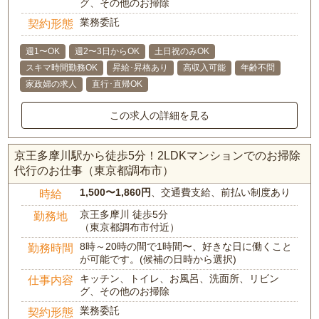
グ、その他のお掃除
業務委託
契約形態
週1〜OK
週2〜3日からOK
土日祝のみOK
スキマ時間勤務OK
昇給･昇格あり
高収入可能
年齢不問
家政婦の求人
直行･直帰OK
この求人の詳細を見る
京王多摩川駅から徒歩5分！2LDKマンションでのお掃除
代行のお仕事（東京都調布市）
1,500〜1,860円
、交通費支給、前払い制度あり
時給
京王多摩川 徒歩5分
勤務地
（東京都調布市付近）
8時～20時の間で1時間〜、好きな日に働くこと
勤務時間
が可能です。(候補の日時から選択)
キッチン、トイレ、お風呂、洗面所、リビン
仕事内容
グ、その他のお掃除
業務委託
契約形態