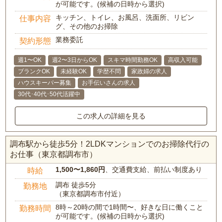
が可能です。(候補の日時から選択)
キッチン、トイレ、お風呂、洗面所、リビン
仕事内容
グ、その他のお掃除
業務委託
契約形態
週1〜OK
週2〜3日からOK
スキマ時間勤務OK
高収入可能
ブランクOK
未経験OK
学歴不問
家政婦の求人
ハウスキーパー募集
お手伝いさんの求人
30代･40代･50代活躍中
この求人の詳細を見る
調布駅から徒歩5分！2LDKマンションでのお掃除代行の
お仕事（東京都調布市）
1,500〜1,860円
、交通費支給、前払い制度あり
時給
調布 徒歩5分
勤務地
（東京都調布市付近）
8時～20時の間で1時間〜、好きな日に働くこと
勤務時間
が可能です。(候補の日時から選択)