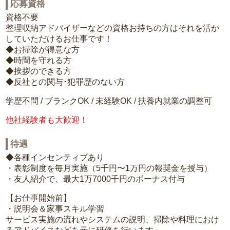
応募資格
資格不要
整理収納アドバイザーなどの資格お持ちの方はそれを活か
していただけるお仕事です！
◆お掃除が得意な方
◆時間を守れる方
◆挨拶のできる方
◆反社との関与･犯罪歴のない方
学歴不問 / ブランクOK / 未経験OK / 扶養内就業の調整可
他社経験者も大歓迎！
待遇
◆各種インセンティブあり
・表彰制度を毎月実施（5千円〜1万円の報奨金を授与）
・友人紹介で、最大1万7000千円のボーナス付与
【お仕事開始前】
・説明会＆家事スキル学習
サービス実施の流れやシステムの説明、掃除や料理におけ