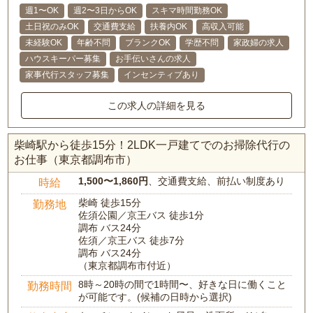
週1〜OK
週2〜3日からOK
スキマ時間勤務OK
土日祝のみOK
交通費支給
扶養内OK
高収入可能
未経験OK
年齢不問
ブランクOK
学歴不問
家政婦の求人
ハウスキーパー募集
お手伝いさんの求人
家事代行スタッフ募集
インセンティブあり
この求人の詳細を見る
柴崎駅から徒歩15分！2LDK一戸建てでのお掃除代行の
お仕事（東京都調布市）
1,500〜1,860円
、交通費支給、前払い制度あり
時給
柴崎 徒歩15分
勤務地
佐須公園／京王バス 徒歩1分
調布 バス24分
佐須／京王バス 徒歩7分
調布 バス24分
（東京都調布市付近）
8時～20時の間で1時間〜、好きな日に働くこと
勤務時間
が可能です。(候補の日時から選択)