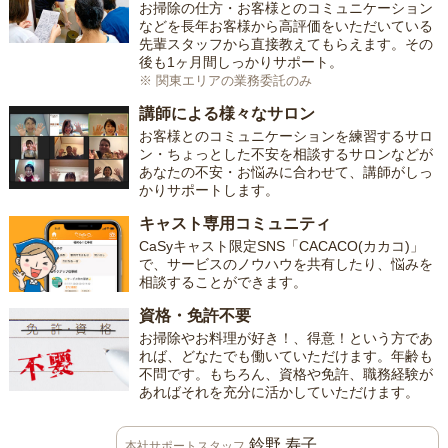
お掃除の仕方・お客様とのコミュニケーション
などを長年お客様から高評価をいただいている
先輩スタッフから直接教えてもらえます。その
後も1ヶ月間しっかりサポート。
※ 関東エリアの業務委託のみ
講師による様々なサロン
お客様とのコミュニケーションを練習するサロ
ン・ちょっとした不安を相談するサロンなどが
あなたの不安・お悩みに合わせて、講師がしっ
かりサポートします。
キャスト専用コミュニティ
CaSyキャスト限定SNS「CACACO(カカコ)」
で、サービスのノウハウを共有したり、悩みを
相談することができます。
資格・免許不要
お掃除やお料理が好き！、得意！という方であ
れば、どなたでも働いていただけます。年齢も
不問です。もちろん、資格や免許、職務経験が
あればそれを充分に活かしていただけます。
鈴野 寿子
本社サポートスタッフ