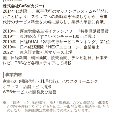
株式会社CaSy(カジー)
2014年に創業し、家事代行のマッチングシステムを開発し
たことにより、スタッフへの高時給を実現しながら、家事
代行のサービス料金を大幅に減らし、業界の革新に貢献。
2018年 厚生労働省主催イクメンアワード特別奨励賞受賞
2019年 東洋経済「すごいベンチャー100」に選出
2019年 日経DUAL「家事代行サービスランキング」第1位
2019年 日本経済新聞「NEXTユニコーン」企業選出
2022年 東京証券取引所マザーズ上場
他、日経新聞、朝日新聞、読売新聞、テレビ朝日、日本テ
レビ、TBSなど各種メディアにて掲載
事業内容
家事代行(掃除代行・料理代行)、ハウスクリーニング
オフィス・店舗・ビル清掃
WEBサービスの開発及び運営
1「時給」※2「勤務時間」※3「勤務地」などの用語は、求職者
が内容を理解しやすくするために、一般的な求人用語を用いたも
のとなり、契約形態は業務委託での求人となります。