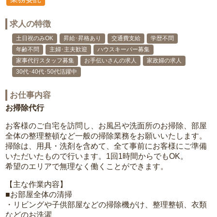
求人の特徴
土日祝のみOK
昇給･昇格あり
交通費支給
学歴不問
年齢不問
主婦･主夫歓迎
ハウスキーパー募集
家事代行スタッフ募集
お手伝いさんの求人
家政婦の求人
30代･40代･50代活躍中
お仕事内容
お掃除代行
お客様のご自宅を訪問し、お風呂や洗面所のお掃除、部屋
全体の整理整頓など一般の掃除業務をお願いいたします。
掃除は、用具・洗剤を含めて、全て事前にお客様にご準備
いただいたもので行います。1回1時間からでもOK。
希望のエリアで無理なく働くことができます。
【主な作業内容】
■お部屋全体の清掃
・リビングや子供部屋などの掃除機がけ、整理整頓、衣類
などのお洗濯