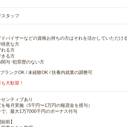
行スタッフ
アドバイザーなどの資格お持ちの方はそれを活かしていただけ
が得意な方
守れる方
できる方
の関与･犯罪歴のない方
 ブランクOK / 未経験OK / 扶養内就業の調整可
者も大歓迎！
ンセンティブあり
度を毎月実施（5千円〜1万円の報奨金を授与）
で、最大1万7000千円のボーナス付与
開始前】