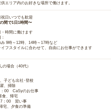
提供エリア内のお好きな場所で働けます。
日祝日いつでも歓迎
時の間で1日1時間〜
日・時間に働けます
例：
み 9時～12時、14時～17時など
ライフスタイルに合わせて、自由にお仕事ができます
んの場合（40代）
夫、子ども出社･登校
洗濯、掃除
2：00 CaSyのお仕事
 昼食、帰宅
17：00 習い事
 帰宅、夕食の準備