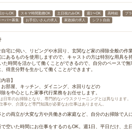
日からOK
スキマ時間勤務OK
土日祝のみOK
週1〜OK
高時給
ブラ
キーパー募集
お手伝いさんの求人
家政婦の求人
シフト自由
行
ご自宅に伺い、リビングや水回り、玄関など家の掃除全般の作
宅にあるものを使用しますので、キャストの方は特別な用具を持
空いた時間を活かして働くことができるので、自分のペースで無
は、得意分野を生かして働くことができます。
業内容】
、お部屋、キッチン、ダイニング、水回りなどの
掃除を中心とした家事代行業務をお任せします。
は日常のお掃除となり、専門的なハウスクリーニングとは異なります。
仕事や、介護など専門知識が必要なお仕事はありません。
事との両立が大変な方や共働きの家庭など、自分のお掃除で人
所で空いた時間にお仕事をするのもOK。週1日、平日だけ、土