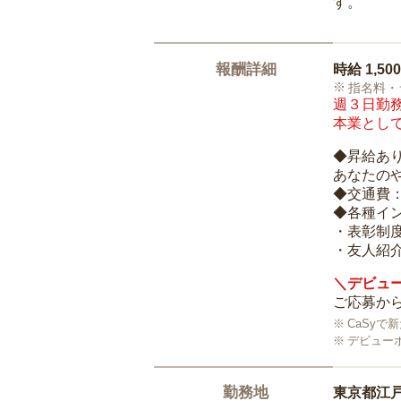
す。
報酬詳細
時給
1,50
指名料・
週３日勤務
本業として
◆昇給あ
あなたの
◆交通費
◆各種イ
・表彰制
・友人紹介
＼デビュー
ご応募から
CaSy
デビュー
勤務地
東京都江