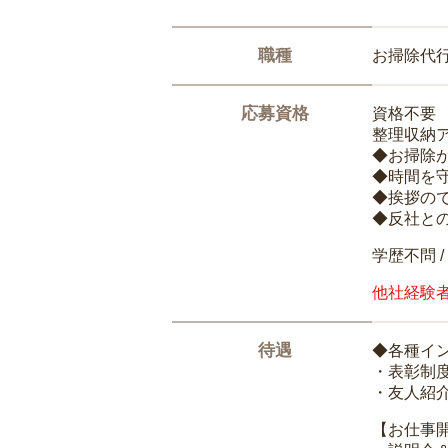
職種
お掃除代
応募資格
資格不要
整理収納
◆お掃除
◆時間を
◆挨拶の
◆反社と
学歴不問 /
他社経験
待遇
◆各種イ
・表彰制
・友人紹介
【お仕事