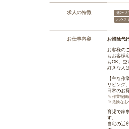
求人の特徴
週2〜3
ハウス
お仕事内容
お掃除代
お客様の
もお客様
もOK。
好きな人
【主な作
リビング
日常のお
作業範囲
危険なお
育児で家
す。
自宅の近