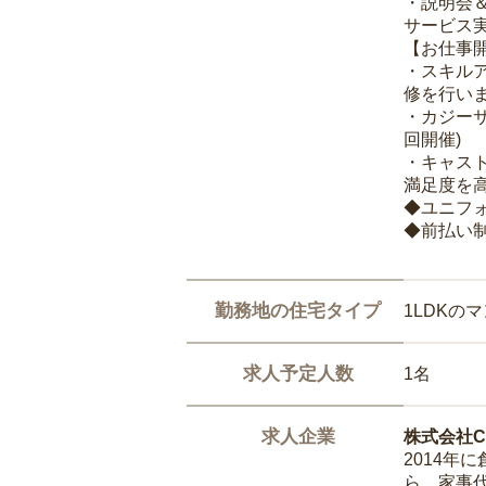
・説明会
サービス
【お仕事
・スキル
修を行いま
・カジー
回開催)
・キャス
満足度を高
◆ユニフ
◆前払い
勤務地の住宅タイプ
1LDKの
求人予定人数
1名
求人企業
株式会社Ca
2014
ら、家事