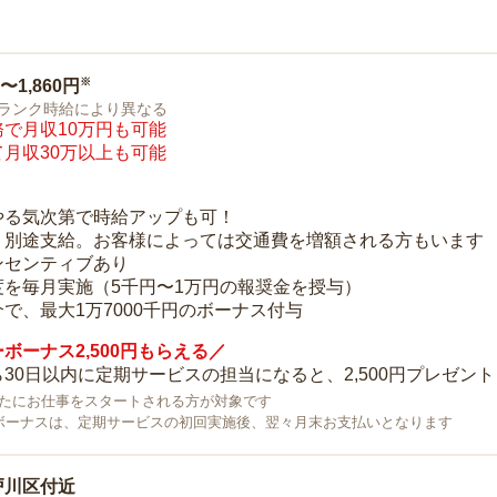
※
0〜1,860円
ランク時給により異なる
で月収10万円も可能
月収30万以上も可能
り
やる気次第で時給アップも可！
：別途支給。お客様によっては交通費を増額される方もいます
ンセンティブあり
度を毎月実施（5千円〜1万円の報奨金を授与）
で、最大1万7000千円のボーナス付与
ボーナス2,500円もらえる／
30日以内に定期サービスの担当になると、2,500円プレゼント
で新たにお仕事をスタートされる方が対象です
ボーナスは、定期サービスの初回実施後、翌々月末お支払いとなります
戸川区付近