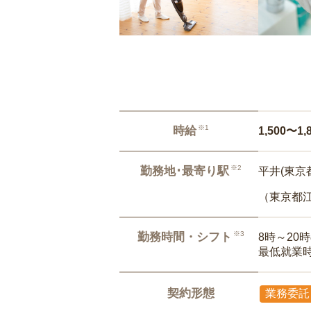
※1
時給
1,500〜1,
※2
勤務地･最寄り駅
平井(東京都
（東京都
※3
勤務時間・シフト
8時～20
最低就業
契約形態
業務委託