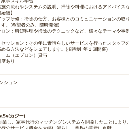
＆家事スキル学習
実施の流れやシステムの説明、掃除や料理におけるアドバイス
開始後】
アップ研修：掃除の仕方、お客様とのコミュニケーションの取
す。(希望者のみ、随時開催)
サロン：時短料理や掃除のテクニックなど、様々なテーマや事例
トセッション：その年に素晴らしいサービスを行ったスタッフ
める方法などをシェアします。(招待制･年１回開催)
ォーム（エプロン）貸与
制度あり
マンション
Sy(カジー)
年に創業し、家事代行のマッチングシステムを開発したことによ
代行のサービス料金を大幅に減らし、業界の革新に貢献。