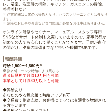
レ、浴室、洗面所の掃除、キッチン、ガスコンロの掃除、
整理整頓など
作業範囲は日常のお掃除となり、ハウスクリーニングとは異なり
ます。
危険なお仕事や介護など専門知識が必要なお仕事はありません。
オンライン研修やセミナー、マニュアル、スタッフ専用
SNSなどサポート体制も充実していますので、家事代行が
初めての人でも安心して働くことができます。子供が留守
の間だけ、夕食の準備までなど空いた時間でOKです。
報酬詳細
※
時給
1,500〜1,860円
指名料・ランク時給により異なる
週３日勤務で月収10万円も可能
本業として月収30万以上も可能
◆昇給あり
あなたのやる気次第で時給アップも可！
◆交通費：別途支給。お客様によっては交通費を増額され
る方もいます
◆各種インセンティブあり