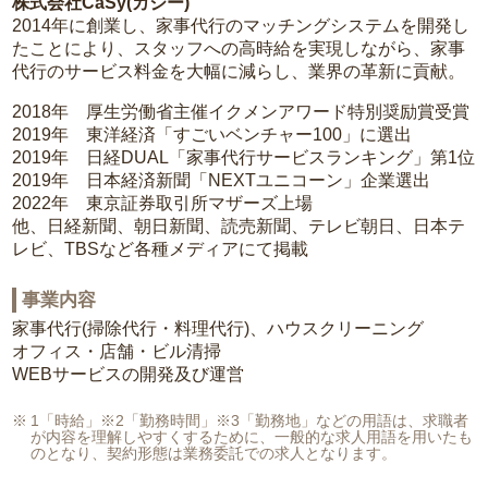
株式会社CaSy(カジー)
2014年に創業し、家事代行のマッチングシステムを開発し
たことにより、スタッフへの高時給を実現しながら、家事
代行のサービス料金を大幅に減らし、業界の革新に貢献。
2018年 厚生労働省主催イクメンアワード特別奨励賞受賞
2019年 東洋経済「すごいベンチャー100」に選出
2019年 日経DUAL「家事代行サービスランキング」第1位
2019年 日本経済新聞「NEXTユニコーン」企業選出
2022年 東京証券取引所マザーズ上場
他、日経新聞、朝日新聞、読売新聞、テレビ朝日、日本テ
レビ、TBSなど各種メディアにて掲載
事業内容
家事代行(掃除代行・料理代行)、ハウスクリーニング
オフィス・店舗・ビル清掃
WEBサービスの開発及び運営
1「時給」※2「勤務時間」※3「勤務地」などの用語は、求職者
が内容を理解しやすくするために、一般的な求人用語を用いたも
のとなり、契約形態は業務委託での求人となります。