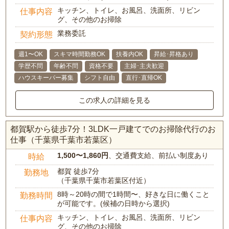
キッチン、トイレ、お風呂、洗面所、リビン
仕事内容
グ、その他のお掃除
業務委託
契約形態
週1〜OK
スキマ時間勤務OK
扶養内OK
昇給･昇格あり
学歴不問
年齢不問
資格不要
主婦･主夫歓迎
ハウスキーパー募集
シフト自由
直行･直帰OK
この求人の詳細を見る
都賀駅から徒歩7分！3LDK一戸建てでのお掃除代行のお
仕事（千葉県千葉市若葉区）
1,500〜1,860円
、交通費支給、前払い制度あり
時給
都賀 徒歩7分
勤務地
（千葉県千葉市若葉区付近）
8時～20時の間で1時間〜、好きな日に働くこと
勤務時間
が可能です。(候補の日時から選択)
キッチン、トイレ、お風呂、洗面所、リビン
仕事内容
グ、その他のお掃除