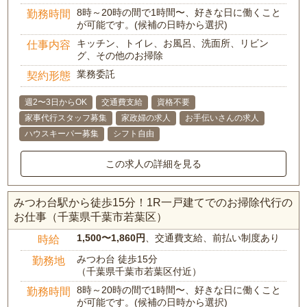
8時～20時の間で1時間〜、好きな日に働くこと
勤務時間
が可能です。(候補の日時から選択)
キッチン、トイレ、お風呂、洗面所、リビン
仕事内容
グ、その他のお掃除
業務委託
契約形態
週2〜3日からOK
交通費支給
資格不要
家事代行スタッフ募集
家政婦の求人
お手伝いさんの求人
ハウスキーパー募集
シフト自由
この求人の詳細を見る
みつわ台駅から徒歩15分！1R一戸建てでのお掃除代行の
お仕事（千葉県千葉市若葉区）
1,500〜1,860円
、交通費支給、前払い制度あり
時給
みつわ台 徒歩15分
勤務地
（千葉県千葉市若葉区付近）
8時～20時の間で1時間〜、好きな日に働くこと
勤務時間
が可能です。(候補の日時から選択)