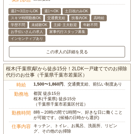
週2〜3日からOK
週1〜OK
土日祝のみOK
スキマ時間勤務OK
交通費支給
扶養内OK
高時給
学歴不問
未経験OK
主婦･主夫歓迎
年齢不問
お手伝いさんの求人
家事代行スタッフ募集
インセンティブあり
この求人の詳細を見る
桜木(千葉県)駅から徒歩15分！2LDK一戸建てでのお掃除
代行のお仕事（千葉県千葉市若葉区）
1,500〜1,860円
、交通費支給、前払い制度あり
時給
都賀 徒歩15分
勤務地
桜木(千葉県) 徒歩15分
（千葉県千葉市若葉区付近）
8時～20時の間で1時間〜、好きな日に働くこと
勤務時間
が可能です。(候補の日時から選択)
キッチン、トイレ、お風呂、洗面所、リビン
仕事内容
グ、その他のお掃除