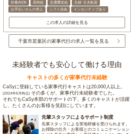
扶養内OK
高時給
交通費支給
主婦･主夫歓迎
お手伝いさんの求人
シフト自由
インセンティブあり
この求人の詳細を見る
千葉市若葉区の家事代行の求人一覧を見る
未経験者でも安心して働ける理由
キャストの多くが家事代行未経験
CaSyに登録している家事代行キャストは20,000人以上。
その多くが、家事代行未経験者でした。
(2024年6月時点)
それでもCaSy本部のサポートの下、多くのキャストが活躍
し、たくさんのお客様を笑顔にしています。
先輩スタッフによるサポート制度
先輩スタッフによる実地研修を受けられます。
お掃除の仕方・お客様とのコミュニケーション