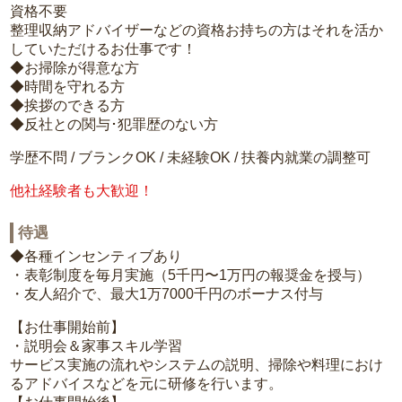
資格不要
整理収納アドバイザーなどの資格お持ちの方はそれを活か
していただけるお仕事です！
◆お掃除が得意な方
◆時間を守れる方
◆挨拶のできる方
◆反社との関与･犯罪歴のない方
学歴不問 / ブランクOK / 未経験OK / 扶養内就業の調整可
他社経験者も大歓迎！
待遇
◆各種インセンティブあり
・表彰制度を毎月実施（5千円〜1万円の報奨金を授与）
・友人紹介で、最大1万7000千円のボーナス付与
【お仕事開始前】
・説明会＆家事スキル学習
サービス実施の流れやシステムの説明、掃除や料理におけ
るアドバイスなどを元に研修を行います。