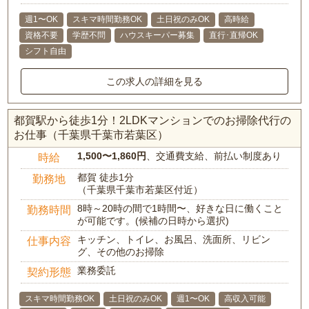
週1〜OK
スキマ時間勤務OK
土日祝のみOK
高時給
資格不要
学歴不問
ハウスキーパー募集
直行･直帰OK
シフト自由
この求人の詳細を見る
都賀駅から徒歩1分！2LDKマンションでのお掃除代行の
お仕事（千葉県千葉市若葉区）
1,500〜1,860円
、交通費支給、前払い制度あり
時給
都賀 徒歩1分
勤務地
（千葉県千葉市若葉区付近）
8時～20時の間で1時間〜、好きな日に働くこと
勤務時間
が可能です。(候補の日時から選択)
キッチン、トイレ、お風呂、洗面所、リビン
仕事内容
グ、その他のお掃除
業務委託
契約形態
スキマ時間勤務OK
土日祝のみOK
週1〜OK
高収入可能