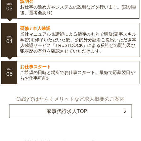
説明会
step
お仕事の進め方やシステムの説明などを行います。(説明会
03
後、選考会あり)
研修 / 本人確認
当社マニュアル＆講師による指導のもとで研修(家事スキル
step
学習)を修了いただいた後、公的身分証をご提出いただき本
04
人確認サービス「TRUSTDOCK」による反社との関与及び
犯罪歴の有無を確認させていただきます。
お仕事スタート
step
ご希望の日時と場所でお仕事スタート。最短で応募翌日か
05
らお仕事可能♪
CaSyではたらくメリットなど求人概要のご案内
家事代行求人TOP