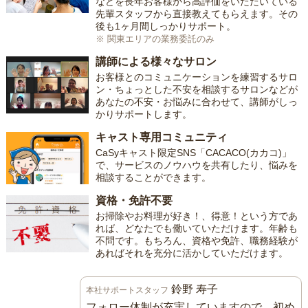
などを長年お客様から高評価をいただいている
先輩スタッフから直接教えてもらえます。その
後も1ヶ月間しっかりサポート。
※ 関東エリアの業務委託のみ
講師による様々なサロン
お客様とのコミュニケーションを練習するサロ
ン・ちょっとした不安を相談するサロンなどが
あなたの不安・お悩みに合わせて、講師がしっ
かりサポートします。
キャスト専用コミュニティ
CaSyキャスト限定SNS「CACACO(カカコ)」
で、サービスのノウハウを共有したり、悩みを
相談することができます。
資格・免許不要
お掃除やお料理が好き！、得意！という方であ
れば、どなたでも働いていただけます。年齢も
不問です。もちろん、資格や免許、職務経験が
あればそれを充分に活かしていただけます。
鈴野 寿子
本社サポートスタッフ
フォロー体制が充実していますので、初め