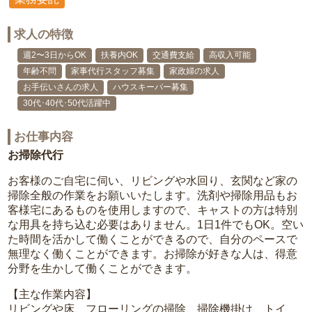
求人の特徴
週2〜3日からOK
扶養内OK
交通費支給
高収入可能
年齢不問
家事代行スタッフ募集
家政婦の求人
お手伝いさんの求人
ハウスキーパー募集
30代･40代･50代活躍中
お仕事内容
お掃除代行
お客様のご自宅に伺い、リビングや水回り、玄関など家の
掃除全般の作業をお願いいたします。洗剤や掃除用品もお
客様宅にあるものを使用しますので、キャストの方は特別
な用具を持ち込む必要はありません。1日1件でもOK。空い
た時間を活かして働くことができるので、自分のペースで
無理なく働くことができます。お掃除が好きな人は、得意
分野を生かして働くことができます。
【主な作業内容】
リビングや床、フローリングの掃除、掃除機掛け、トイ