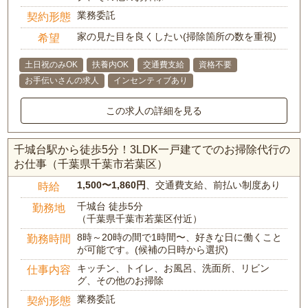
業務委託
契約形態
家の見た目を良くしたい(掃除箇所の数を重視)
希望
土日祝のみOK
扶養内OK
交通費支給
資格不要
お手伝いさんの求人
インセンティブあり
この求人の詳細を見る
千城台駅から徒歩5分！3LDK一戸建てでのお掃除代行の
お仕事（千葉県千葉市若葉区）
1,500〜1,860円
、交通費支給、前払い制度あり
時給
千城台 徒歩5分
勤務地
（千葉県千葉市若葉区付近）
8時～20時の間で1時間〜、好きな日に働くこと
勤務時間
が可能です。(候補の日時から選択)
キッチン、トイレ、お風呂、洗面所、リビン
仕事内容
グ、その他のお掃除
業務委託
契約形態