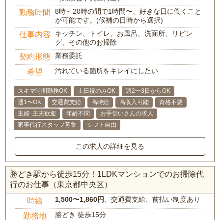
8時～20時の間で1時間〜、好きな日に働くこと
勤務時間
が可能です。(候補の日時から選択)
キッチン、トイレ、お風呂、洗面所、リビン
仕事内容
グ、その他のお掃除
業務委託
契約形態
汚れている箇所をキレイにしたい
希望
スキマ時間勤務OK
土日祝のみOK
週2〜3日からOK
週1〜OK
交通費支給
高時給
高収入可能
資格不要
主婦･主夫歓迎
年齢不問
お手伝いさんの求人
家事代行スタッフ募集
シフト自由
この求人の詳細を見る
勝どき駅から徒歩15分！1LDKマンションでのお掃除代
行のお仕事（東京都中央区）
1,500〜1,860円
、交通費支給、前払い制度あり
時給
勝どき 徒歩15分
勤務地