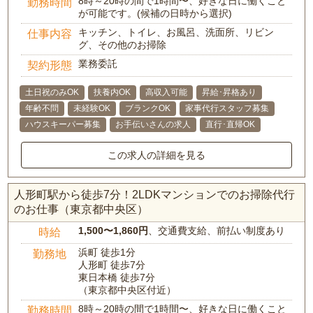
8時～20時の間で1時間〜、好きな日に働くこと
勤務時間
が可能です。(候補の日時から選択)
キッチン、トイレ、お風呂、洗面所、リビン
仕事内容
グ、その他のお掃除
業務委託
契約形態
土日祝のみOK
扶養内OK
高収入可能
昇給･昇格あり
年齢不問
未経験OK
ブランクOK
家事代行スタッフ募集
ハウスキーパー募集
お手伝いさんの求人
直行･直帰OK
この求人の詳細を見る
人形町駅から徒歩7分！2LDKマンションでのお掃除代行
のお仕事（東京都中央区）
1,500〜1,860円
、交通費支給、前払い制度あり
時給
浜町 徒歩1分
勤務地
人形町 徒歩7分
東日本橋 徒歩7分
（東京都中央区付近）
8時～20時の間で1時間〜、好きな日に働くこと
勤務時間