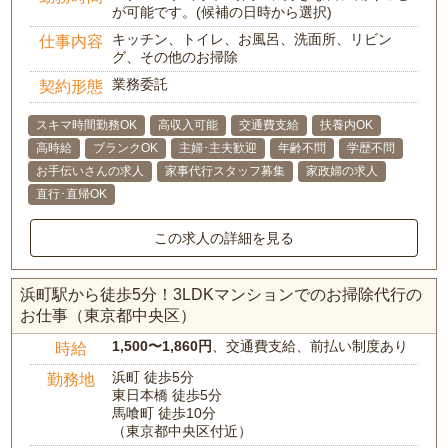
が可能です。(候補の日時から選択)
キッチン、トイレ、お風呂、洗面所、リビン
仕事内容
グ、その他のお掃除
業務委託
契約形態
スキマ時間勤務OK
高収入可能
交通費支給
扶養内OK
高時給
ブランクOK
主婦･主夫歓迎
年齢不問
学歴不問
お手伝いさんの求人
家事代行スタッフ募集
家政婦の求人
直行･直帰OK
この求人の詳細を見る
浜町駅から徒歩5分！3LDKマンションでのお掃除代行の
お仕事（東京都中央区）
1,500〜1,860円
、交通費支給、前払い制度あり
時給
浜町 徒歩5分
勤務地
東日本橋 徒歩5分
馬喰町 徒歩10分
（東京都中央区付近）