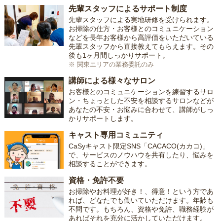
先輩スタッフによるサポート制度
先輩スタッフによる実地研修を受けられます。
お掃除の仕方・お客様とのコミュニケーション
などを長年お客様から高評価をいただいている
先輩スタッフから直接教えてもらえます。その
後も1ヶ月間しっかりサポート。
※ 関東エリアの業務委託のみ
講師による様々なサロン
お客様とのコミュニケーションを練習するサロ
ン・ちょっとした不安を相談するサロンなどが
あなたの不安・お悩みに合わせて、講師がしっ
かりサポートします。
キャスト専用コミュニティ
CaSyキャスト限定SNS「CACACO(カカコ)」
で、サービスのノウハウを共有したり、悩みを
相談することができます。
資格・免許不要
お掃除やお料理が好き！、得意！という方であ
れば、どなたでも働いていただけます。年齢も
不問です。もちろん、資格や免許、職務経験が
あればそれを充分に活かしていただけます。