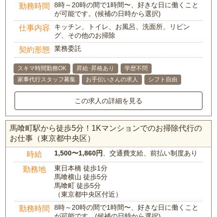
8時～20時の間で1時間〜、好きな日に働くこと
勤務時間
が可能です。(候補の日時から選択)
キッチン、トイレ、お風呂、洗面所、リビン
仕事内容
グ、その他のお掃除
業務委託
契約形態
スキマ時間勤務OK
昇給･昇格あり
学歴不問
家事代行スタッフ募集
お手伝いさんの求人
シフト自由
この求人の詳細を見る
馬喰町駅から徒歩5分！1Kマンションでのお掃除代行の
お仕事（東京都中央区）
1,500〜1,860円
、交通費支給、前払い制度あり
時給
東日本橋 徒歩1分
勤務地
馬喰横山 徒歩5分
馬喰町 徒歩5分
（東京都中央区付近）
8時～20時の間で1時間〜、好きな日に働くこと
勤務時間
が可能です。(候補の日時から選択)