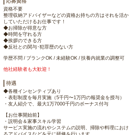
応募資格
資格不要
整理収納アドバイザーなどの資格お持ちの方はそれを活か
していただけるお仕事です！
◆お掃除が得意な方
◆時間を守れる方
◆挨拶のできる方
◆反社との関与･犯罪歴のない方
学歴不問 / ブランクOK / 未経験OK / 扶養内就業の調整可
他社経験者も大歓迎！
待遇
◆各種インセンティブあり
・表彰制度を毎月実施（5千円〜1万円の報奨金を授与）
・友人紹介で、最大1万7000千円のボーナス付与
【お仕事開始前】
・説明会＆家事スキル学習
サービス実施の流れやシステムの説明、掃除や料理におけ
るアドバイスなどを元に研修を行います。