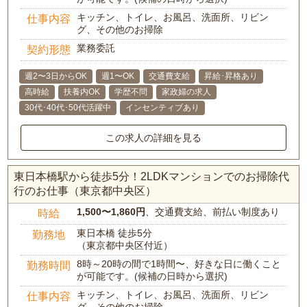
キッチン、トイレ、お風呂、洗面所、リビン
仕事内容
グ、その他のお掃除
業務委託
契約形態
週2〜3日からOK
週1〜OK
交通費支給
昇給･昇格あり
高時給
扶養内OK
学歴不問
家政婦の求人
30代･40代･50代活躍中
インセンティブあり
この求人の詳細を見る
東日本橋駅から徒歩5分！2LDKマンションでのお掃除代
行のお仕事（東京都中央区）
1,500〜1,860円
、交通費支給、前払い制度あり
時給
東日本橋 徒歩5分
勤務地
（東京都中央区付近）
8時～20時の間で1時間〜、好きな日に働くこと
勤務時間
が可能です。(候補の日時から選択)
キッチン、トイレ、お風呂、洗面所、リビン
仕事内容