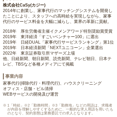
株式会社CaSy(カジー)
2014年に創業し、家事代行のマッチングシステムを開発し
たことにより、スタッフへの高時給を実現しながら、家事
代行のサービス料金を大幅に減らし、業界の革新に貢献。
2018年 厚生労働省主催イクメンアワード特別奨励賞受賞
2019年 東洋経済「すごいベンチャー100」に選出
2019年 日経DUAL「家事代行サービスランキング」第1位
2019年 日本経済新聞「NEXTユニコーン」企業選出
2022年 東京証券取引所マザーズ上場
他、日経新聞、朝日新聞、読売新聞、テレビ朝日、日本テ
レビ、TBSなど各種メディアにて掲載
事業内容
家事代行(掃除代行・料理代行)、ハウスクリーニング
オフィス・店舗・ビル清掃
WEBサービスの開発及び運営
1「時給」※2「勤務時間」※3「勤務地」などの用語は、求職者
が内容を理解しやすくするために、一般的な求人用語を用いたも
のとなり、契約形態は業務委託での求人となります。