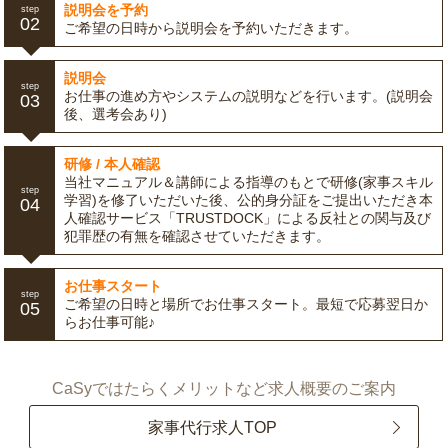
説明会を予約
step
02
ご希望の日時から説明会を予約いただきます。
説明会
step
お仕事の進め方やシステムの説明などを行います。(説明会
03
後、選考会あり)
研修 / 本人確認
当社マニュアル＆講師による指導のもとで研修(家事スキル
step
学習)を修了いただいた後、公的身分証をご提出いただき本
04
人確認サービス「TRUSTDOCK」による反社との関与及び
犯罪歴の有無を確認させていただきます。
お仕事スタート
step
ご希望の日時と場所でお仕事スタート。最短で応募翌日か
05
らお仕事可能♪
CaSyではたらくメリットなど求人概要のご案内
家事代行求人TOP