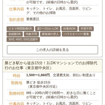
が可能です。(候補の日時から選択)
キッチン、トイレ、お風呂、洗面所、リビン
仕事内容
グ、その他のお掃除
業務委託
契約形態
スキマ時間勤務OK
週2〜3日からOK
扶養内OK
学歴不問
未経験OK
年齢不問
家政婦の求人
ハウスキーパー募集
30代･40代･50代活躍中
この求人の詳細を見る
勝どき駅から徒歩15分！1LDKマンションでのお掃除代
行のお仕事（東京都中央区）
1,500〜1,860円
、交通費支給、前払い制度あり
時給
勝どき 徒歩15分
勤務地
（東京都中央区付近）
8時～20時の間で1時間〜、好きな日に働くこと
勤務時間
が可能です。(候補の日時から選択)
キッチン、トイレ、お風呂、洗面所、リビン
仕事内容