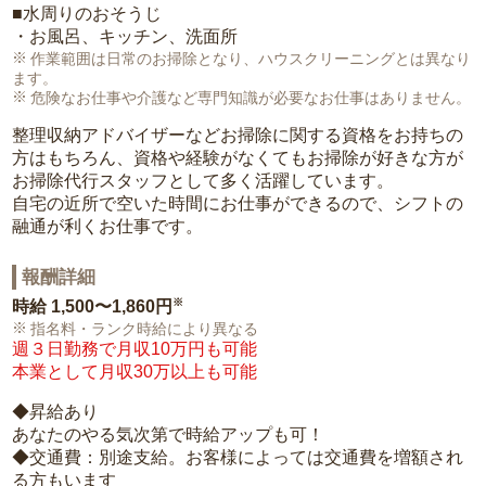
■水周りのおそうじ
・お風呂、キッチン、洗面所
作業範囲は日常のお掃除となり、ハウスクリーニングとは異なり
ます。
危険なお仕事や介護など専門知識が必要なお仕事はありません。
整理収納アドバイザーなどお掃除に関する資格をお持ちの
方はもちろん、資格や経験がなくてもお掃除が好きな方が
お掃除代行スタッフとして多く活躍しています。
自宅の近所で空いた時間にお仕事ができるので、シフトの
融通が利くお仕事です。
報酬詳細
※
時給
1,500〜1,860円
指名料・ランク時給により異なる
週３日勤務で月収10万円も可能
本業として月収30万以上も可能
◆昇給あり
あなたのやる気次第で時給アップも可！
◆交通費：別途支給。お客様によっては交通費を増額され
る方もいます