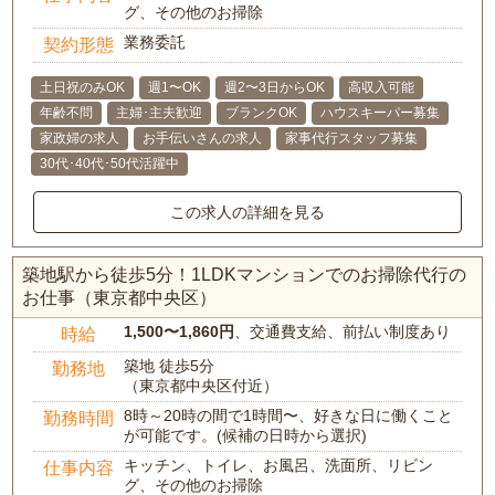
グ、その他のお掃除
業務委託
契約形態
土日祝のみOK
週1〜OK
週2〜3日からOK
高収入可能
年齢不問
主婦･主夫歓迎
ブランクOK
ハウスキーパー募集
家政婦の求人
お手伝いさんの求人
家事代行スタッフ募集
30代･40代･50代活躍中
この求人の詳細を見る
築地駅から徒歩5分！1LDKマンションでのお掃除代行の
お仕事（東京都中央区）
1,500〜1,860円
、交通費支給、前払い制度あり
時給
築地 徒歩5分
勤務地
（東京都中央区付近）
8時～20時の間で1時間〜、好きな日に働くこと
勤務時間
が可能です。(候補の日時から選択)
キッチン、トイレ、お風呂、洗面所、リビン
仕事内容
グ、その他のお掃除