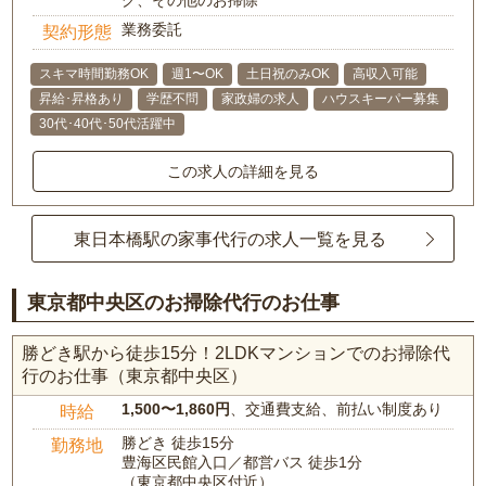
グ、その他のお掃除
業務委託
契約形態
スキマ時間勤務OK
週1〜OK
土日祝のみOK
高収入可能
昇給･昇格あり
学歴不問
家政婦の求人
ハウスキーパー募集
30代･40代･50代活躍中
この求人の詳細を見る
東日本橋駅の家事代行の求人一覧を見る
東京都中央区のお掃除代行のお仕事
勝どき駅から徒歩15分！2LDKマンションでのお掃除代
行のお仕事（東京都中央区）
1,500〜1,860円
、交通費支給、前払い制度あり
時給
勝どき 徒歩15分
勤務地
豊海区民館入口／都営バス 徒歩1分
（東京都中央区付近）