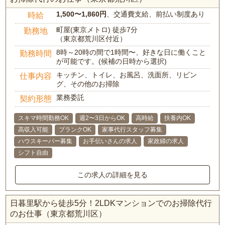
1,500〜1,860円
、交通費支給、前払い制度あり
時給
町屋(東京メトロ) 徒歩7分
勤務地
（東京都荒川区付近）
8時～20時の間で1時間〜、好きな日に働くこと
勤務時間
が可能です。(候補の日時から選択)
キッチン、トイレ、お風呂、洗面所、リビン
仕事内容
グ、その他のお掃除
業務委託
契約形態
スキマ時間勤務OK
週2〜3日からOK
高時給
扶養内OK
高収入可能
ブランクOK
家事代行スタッフ募集
ハウスキーパー募集
お手伝いさんの求人
家政婦の求人
シフト自由
この求人の詳細を見る
日暮里駅から徒歩5分！2LDKマンションでのお掃除代行
のお仕事（東京都荒川区）