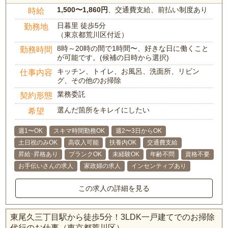
1,500〜1,860円
、交通費支給、前払い制度あり
時給
日暮里 徒歩5分
勤務地
（東京都荒川区付近）
8時～20時の間で1時間〜、好きな日に働くこと
勤務時間
が可能です。(候補の日時から選択)
キッチン、トイレ、お風呂、洗面所、リビン
仕事内容
グ、その他のお掃除
業務委託
契約形態
選んだ箇所をキレイにしたい
希望
週1〜OK
スキマ時間勤務OK
週2〜3日からOK
土日祝のみOK
高収入可能
扶養内OK
交通費支給
昇給･昇格あり
ブランクOK
未経験OK
年齢不問
資格不要
お手伝いさんの求人
家政婦の求人
インセンティブあり
この求人の詳細を見る
東尾久三丁目駅から徒歩5分！3LDK一戸建てでのお掃除
代行のお仕事（東京都荒川区）