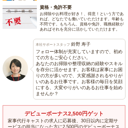
資格・免許不要
お掃除やお料理が好き！、得意！という方であ
れば、どなたでも働いていただけます。年齢も
不問です。もちろん、資格や免許、職務経験が
あればそれを充分に活かしていただけます。
鈴野 寿子
本社サポートスタッフ
フォロー体制が充実していますので、初め
ての方もご安心ください。
あなたのお掃除や整理収納の経験やスキル
を存分に活かせます。お客様は家事にお困
りの方が多いので、大変感謝されるやりが
いのあるお仕事です。お客様の毎日を笑顔
にする、大変やりがいのあるお仕事を始め
ませんか？
デビューボーナス2,500円ゲット
家事代行キャストの求人に応募後、30日以内に定期サ
ービスの担当になった方に
2,500円のデビューボーナス