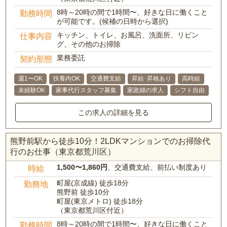
8時～20時の間で1時間〜、好きな日に働くこと
勤務時間
が可能です。(候補の日時から選択)
キッチン、トイレ、お風呂、洗面所、リビン
仕事内容
グ、その他のお掃除
業務委託
契約形態
週1〜OK
扶養内OK
交通費支給
昇給･昇格あり
高時給
未経験OK
家事代行スタッフ募集
家政婦の求人
シフト自由
この求人の詳細を見る
熊野前駅から徒歩10分！2LDKマンションでのお掃除代
行のお仕事（東京都荒川区）
1,500〜1,860円
、交通費支給、前払い制度あり
時給
町屋(京成線) 徒歩18分
勤務地
熊野前 徒歩10分
町屋(東京メトロ) 徒歩18分
（東京都荒川区付近）
8時～20時の間で1時間〜、好きな日に働くこと
勤務時間