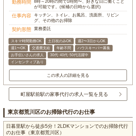
8時～20時の間で1時間〜、好きな日に働くこと
勤務時間
が可能です。(候補の日時から選択)
キッチン、トイレ、お風呂、洗面所、リビン
仕事内容
グ、その他のお掃除
業務委託
契約形態
スキマ時間勤務OK
土日祝のみOK
週2〜3日からOK
週1〜OK
交通費支給
年齢不問
ハウスキーパー募集
お手伝いさんの求人
30代･40代･50代活躍中
インセンティブあり
この求人の詳細を見る
町屋駅前駅の家事代行の求人一覧を見る
東京都荒川区のお掃除代行のお仕事
日暮里駅から徒歩5分！2LDKマンションでのお掃除代行
のお仕事（東京都荒川区）