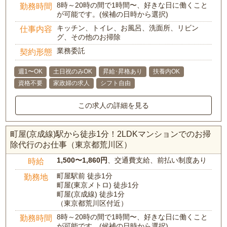
8時～20時の間で1時間〜、好きな日に働くこと
勤務時間
が可能です。(候補の日時から選択)
キッチン、トイレ、お風呂、洗面所、リビン
仕事内容
グ、その他のお掃除
業務委託
契約形態
週1〜OK
土日祝のみOK
昇給･昇格あり
扶養内OK
資格不要
家政婦の求人
シフト自由
この求人の詳細を見る
町屋(京成線)駅から徒歩1分！2LDKマンションでのお掃
除代行のお仕事（東京都荒川区）
1,500〜1,860円
、交通費支給、前払い制度あり
時給
町屋駅前 徒歩1分
勤務地
町屋(東京メトロ) 徒歩1分
町屋(京成線) 徒歩1分
（東京都荒川区付近）
8時～20時の間で1時間〜、好きな日に働くこと
勤務時間
が可能です。(候補の日時から選択)