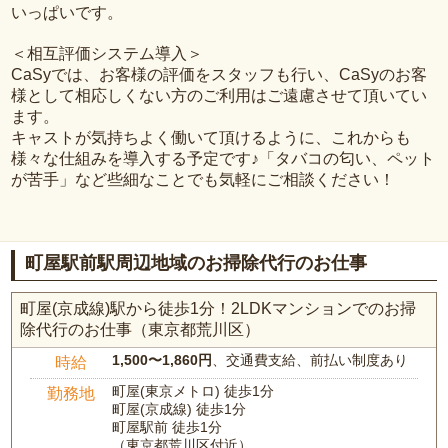
いっぱいです。
＜相互評価システム導入＞
CaSyでは、お客様の評価をスタッフも行い、CaSyのお客
様として相応しくない方のご利用はご遠慮させて頂いてい
ます。
キャストが気持ちよく働いて頂けるように、これからも
様々な仕組みを導入する予定です♪「タバコの匂い、ペット
が苦手」など些細なことでも気軽にご相談ください！
町屋駅前駅周辺地域のお掃除代行のお仕事
町屋(京成線)駅から徒歩1分！2LDKマンションでのお掃
除代行のお仕事（東京都荒川区）
1,500〜1,860円
、交通費支給、前払い制度あり
時給
町屋(東京メトロ) 徒歩1分
勤務地
町屋(京成線) 徒歩1分
町屋駅前 徒歩1分
（東京都荒川区付近）