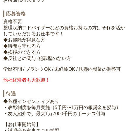
お掃除代行スタッフ
応募資格
資格不要
整理収納アドバイザーなどの資格お持ちの方はそれを活か
していただけるお仕事です！
◆お掃除が得意な方
◆時間を守れる方
◆挨拶のできる方
◆反社との関与･犯罪歴のない方
学歴不問 / ブランクOK / 未経験OK / 扶養内就業の調整可
他社経験者も大歓迎！
待遇
◆各種インセンティブあり
・表彰制度を毎月実施（5千円〜1万円の報奨金を授与）
・友人紹介で、最大1万7000千円のボーナス付与
【お仕事開始前】
・説明会＆家事スキル学習