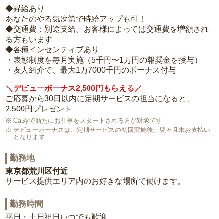
◆昇給あり
あなたのやる気次第で時給アップも可！
◆交通費：別途支給。お客様によっては交通費を増額され
る方もいます
◆各種インセンティブあり
・表彰制度を毎月実施（5千円〜1万円の報奨金を授与）
・友人紹介で、最大1万7000千円のボーナス付与
＼デビューボーナス2,500円もらえる／
ご応募から30日以内に定期サービスの担当になると、
2,500円プレゼント
CaSyで新たにお仕事をスタートされる方が対象です
デビューボーナスは、定期サービスの初回実施後、翌々月末お支払い
となります
勤務地
東京都荒川区付近
サービス提供エリア内のお好きな場所で働けます。
勤務時間
平日・土日祝日いつでも歓迎