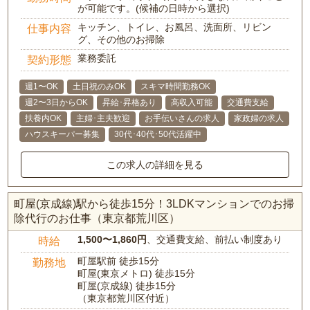
が可能です。(候補の日時から選択)
キッチン、トイレ、お風呂、洗面所、リビン
仕事内容
グ、その他のお掃除
業務委託
契約形態
週1〜OK
土日祝のみOK
スキマ時間勤務OK
週2〜3日からOK
昇給･昇格あり
高収入可能
交通費支給
扶養内OK
主婦･主夫歓迎
お手伝いさんの求人
家政婦の求人
ハウスキーパー募集
30代･40代･50代活躍中
この求人の詳細を見る
町屋(京成線)駅から徒歩15分！3LDKマンションでのお掃
除代行のお仕事（東京都荒川区）
1,500〜1,860円
、交通費支給、前払い制度あり
時給
町屋駅前 徒歩15分
勤務地
町屋(東京メトロ) 徒歩15分
町屋(京成線) 徒歩15分
（東京都荒川区付近）