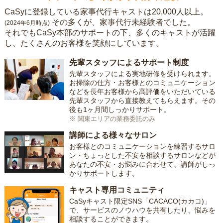
CaSyに登録している家事代行キャストは20,000人以上。
その多くが、家事代行未経験者でした。
(2024年6月時点)
それでもCaSy本部のサポートの下、多くのキャストが活躍
し、たくさんのお客様を笑顔にしています。
先輩スタッフによるサポート制度
先輩スタッフによる実地研修を受けられます。
お掃除の仕方・お客様とのコミュニケーション
などを長年お客様から高評価をいただいている
先輩スタッフから直接教えてもらえます。その
後も1ヶ月間しっかりサポート。
※ 関東エリアの業務委託のみ
講師による様々なサロン
お客様とのコミュニケーションを練習するサロ
ン・ちょっとした不安を相談するサロンなどが
あなたの不安・お悩みに合わせて、講師がしっ
かりサポートします。
キャスト専用コミュニティ
CaSyキャスト限定SNS「CACACO(カカコ)」
で、サービスのノウハウを共有したり、悩みを
相談することができます。