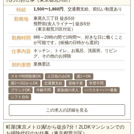
1,500〜1,860円
、交通費支給、前払い制度あり
時給
東尾久三丁目 徒歩5分
勤務地
熊野前(舎人ライナー) 徒歩5分
（東京都荒川区付近）
8時～20時の間で1時間〜、好きな日に働くこと
勤務時間
が可能です。(候補の日時から選択)
キッチン、トイレ、お風呂、洗面所、リビン
仕事内容
グ、その他のお掃除
業務委託
契約形態
スキマ時間勤務OK
土日祝のみOK
週1〜OK
週2〜3日からOK
交通費支給
資格不要
学歴不問
ブランクOK
年齢不問
家政婦の求人
ハウスキーパー募集
シフト自由
この求人の詳細を見る
町屋(東京メトロ)駅から徒歩7分！2LDKマンションでの
お掃除代行のお仕事（東京都荒川区）