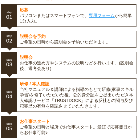
応募
step
パソコンまたはスマートフォンで、
専用フォーム
から簡単
01
1分入力。
説明会を予約
step
02
ご希望の日時から説明会を予約いただきます。
説明会
step
お仕事の進め方やシステムの説明などを行います。(説明会
03
後、選考会あり)
研修 / 本人確認
当社マニュアル＆講師による指導のもとで研修(家事スキル
step
学習)を修了いただいた後、公的身分証をご提出いただき本
04
人確認サービス「TRUSTDOCK」による反社との関与及び
犯罪歴の有無を確認させていただきます。
お仕事スタート
step
ご希望の日時と場所でお仕事スタート。最短で応募翌日か
05
らお仕事可能♪