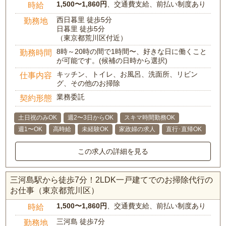
1,500〜1,860円
、交通費支給、前払い制度あり
時給
西日暮里 徒歩5分
勤務地
日暮里 徒歩5分
（東京都荒川区付近）
8時～20時の間で1時間〜、好きな日に働くこと
勤務時間
が可能です。(候補の日時から選択)
キッチン、トイレ、お風呂、洗面所、リビン
仕事内容
グ、その他のお掃除
業務委託
契約形態
土日祝のみOK
週2〜3日からOK
スキマ時間勤務OK
週1〜OK
高時給
未経験OK
家政婦の求人
直行･直帰OK
この求人の詳細を見る
三河島駅から徒歩7分！2LDK一戸建てでのお掃除代行の
お仕事（東京都荒川区）
1,500〜1,860円
、交通費支給、前払い制度あり
時給
三河島 徒歩7分
勤務地