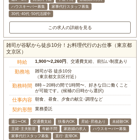
ハウスキーパー募集
家事代行スタッフ募集
30代･40代･50代活躍中
この求人の詳細を見る
雑司が谷駅から徒歩10分！お料理代行のお仕事（東京都
文京区）
1,900〜2,260円
、交通費支給、前払い制度あり
時給
雑司が谷 徒歩10分
勤務地
（東京都文京区付近）
8時～20時の間で1時間〜、好きな日に働くこと
勤務時間
が可能です。(候補の日時から選択)
朝食、昼食、夕食の献立･調理など
仕事内容
業務委託
契約形態
週1〜OK
交通費支給
扶養内OK
昇給･昇格あり
未経験OK
主婦･主夫歓迎
年齢不問
家政婦の求人
ハウスキーパー募集
家事代行スタッフ募集
直行･直帰OK