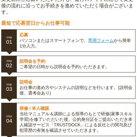
後の流れに沿ってお手続きを進めていただく場合がございま
す。
最短で応募翌日からお仕事可能
応募
step
パソコンまたはスマートフォンで、
専用フォーム
から簡単
01
1分入力。
説明会を予約
step
02
ご希望の日時から説明会を予約いただきます。
説明会
step
お仕事の進め方やシステムの説明などを行います。(説明会
03
後、選考会あり)
研修 / 本人確認
当社マニュアル＆講師による指導のもとで研修(家事スキル
step
学習)を修了いただいた後、公的身分証をご提出いただき本
04
人確認サービス「TRUSTDOCK」による反社との関与及び
犯罪歴の有無を確認させていただきます。