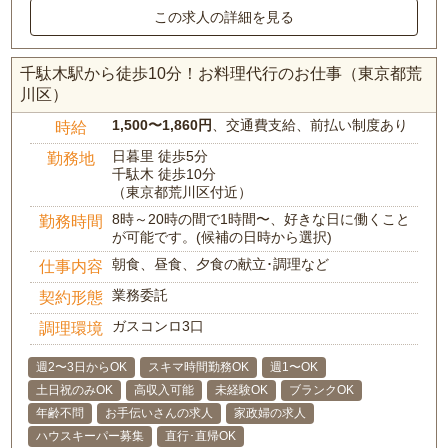
この求人の詳細を見る
千駄木駅から徒歩10分！お料理代行のお仕事（東京都荒
川区）
1,500〜1,860円
、交通費支給、前払い制度あり
時給
日暮里 徒歩5分
勤務地
千駄木 徒歩10分
（東京都荒川区付近）
8時～20時の間で1時間〜、好きな日に働くこと
勤務時間
が可能です。(候補の日時から選択)
朝食、昼食、夕食の献立･調理など
仕事内容
業務委託
契約形態
ガスコンロ3口
調理環境
週2〜3日からOK
スキマ時間勤務OK
週1〜OK
土日祝のみOK
高収入可能
未経験OK
ブランクOK
年齢不問
お手伝いさんの求人
家政婦の求人
ハウスキーパー募集
直行･直帰OK