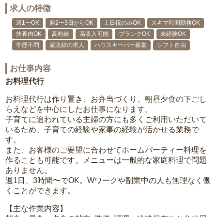
求人の特徴
週1〜OK
週2〜3日からOK
土日祝のみOK
スキマ時間勤務OK
扶養内OK
高時給
高収入可能
ブランクOK
未経験OK
学歴不問
家政婦の求人
ハウスキーパー募集
シフト自由
お仕事内容
お料理代行
お料理代行は作り置き、お弁当づくり、朝昼夕食の下ごし
らえなどを中心にしたお仕事になります。
子育てに追われている主婦の方にも多くご利用いただいて
いるため、子育ての経験や家事の経験が活かせる業務で
す。
また、お客様のご要望に合わせてホームパーティー料理を
作ることも可能です。メニューは一般的な家庭料理で問題
ありません。
週1日、3時間〜でOK。Wワークや副業中の人も無理なく働
くことができます。
【主な作業内容】