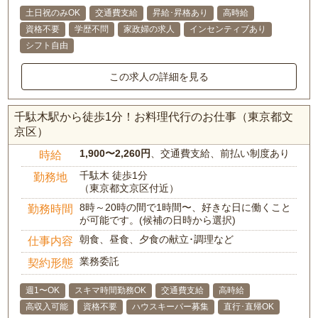
土日祝のみOK
交通費支給
昇給･昇格あり
高時給
資格不要
学歴不問
家政婦の求人
インセンティブあり
シフト自由
この求人の詳細を見る
千駄木駅から徒歩1分！お料理代行のお仕事（東京都文
京区）
1,900〜2,260円
、交通費支給、前払い制度あり
時給
千駄木 徒歩1分
勤務地
（東京都文京区付近）
8時～20時の間で1時間〜、好きな日に働くこと
勤務時間
が可能です。(候補の日時から選択)
朝食、昼食、夕食の献立･調理など
仕事内容
業務委託
契約形態
週1〜OK
スキマ時間勤務OK
交通費支給
高時給
高収入可能
資格不要
ハウスキーパー募集
直行･直帰OK