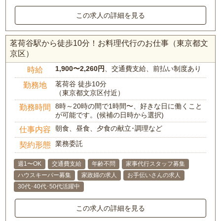
この求人の詳細を見る
茗荷谷駅から徒歩10分！お料理代行のお仕事（東京都文
京区）
1,900〜2,260円
、交通費支給、前払い制度あり
時給
茗荷谷 徒歩10分
勤務地
（東京都文京区付近）
8時～20時の間で1時間〜、好きな日に働くこと
勤務時間
が可能です。(候補の日時から選択)
朝食、昼食、夕食の献立･調理など
仕事内容
業務委託
契約形態
週1〜OK
交通費支給
年齢不問
家事代行スタッフ募集
ハウスキーパー募集
家政婦の求人
お手伝いさんの求人
30代･40代･50代活躍中
この求人の詳細を見る