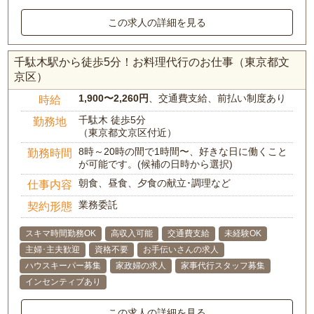
この求人の詳細を見る
千駄木駅から徒歩5分！お料理代行のお仕事（東京都文
京区）
1,900〜2,260円
、交通費支給、前払い制度あり
時給
千駄木 徒歩5分
勤務地
（東京都文京区付近）
8時～20時の間で1時間〜、好きな日に働くこと
勤務時間
が可能です。(候補の日時から選択)
朝食、昼食、夕食の献立･調理など
仕事内容
業務委託
契約形態
スキマ時間勤務OK
高収入可能
交通費支給
未経験OK
主婦･主夫歓迎
資格不要
お手伝いさんの求人
ハウスキーパー募集
家政婦の求人
家事代行スタッフ募集
インセンティブあり
この求人の詳細を見る