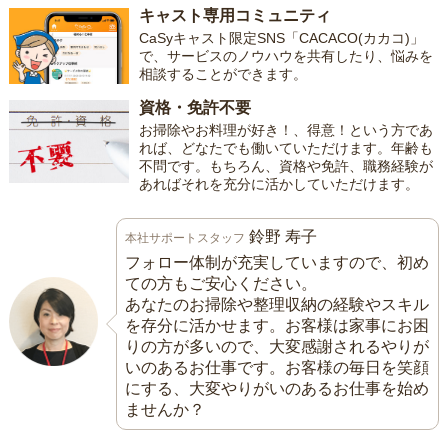
キャスト専用コミュニティ
CaSyキャスト限定SNS「CACACO(カカコ)」
で、サービスのノウハウを共有したり、悩みを
相談することができます。
資格・免許不要
お掃除やお料理が好き！、得意！という方であ
れば、どなたでも働いていただけます。年齢も
不問です。もちろん、資格や免許、職務経験が
あればそれを充分に活かしていただけます。
鈴野 寿子
本社サポートスタッフ
フォロー体制が充実していますので、初め
ての方もご安心ください。
あなたのお掃除や整理収納の経験やスキル
を存分に活かせます。お客様は家事にお困
りの方が多いので、大変感謝されるやりが
いのあるお仕事です。お客様の毎日を笑顔
にする、大変やりがいのあるお仕事を始め
ませんか？