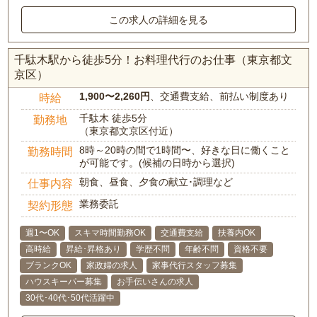
この求人の詳細を見る
千駄木駅から徒歩5分！お料理代行のお仕事（東京都文
京区）
1,900〜2,260円
、交通費支給、前払い制度あり
時給
千駄木 徒歩5分
勤務地
（東京都文京区付近）
8時～20時の間で1時間〜、好きな日に働くこと
勤務時間
が可能です。(候補の日時から選択)
朝食、昼食、夕食の献立･調理など
仕事内容
業務委託
契約形態
週1〜OK
スキマ時間勤務OK
交通費支給
扶養内OK
高時給
昇給･昇格あり
学歴不問
年齢不問
資格不要
ブランクOK
家政婦の求人
家事代行スタッフ募集
ハウスキーパー募集
お手伝いさんの求人
30代･40代･50代活躍中