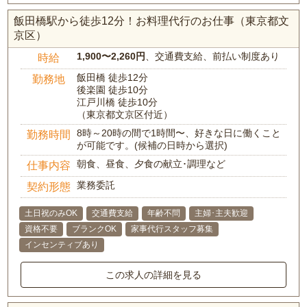
飯田橋駅から徒歩12分！お料理代行のお仕事（東京都文
京区）
1,900〜2,260円
、交通費支給、前払い制度あり
時給
飯田橋 徒歩12分
勤務地
後楽園 徒歩10分
江戸川橋 徒歩10分
（東京都文京区付近）
8時～20時の間で1時間〜、好きな日に働くこと
勤務時間
が可能です。(候補の日時から選択)
朝食、昼食、夕食の献立･調理など
仕事内容
業務委託
契約形態
土日祝のみOK
交通費支給
年齢不問
主婦･主夫歓迎
資格不要
ブランクOK
家事代行スタッフ募集
インセンティブあり
この求人の詳細を見る