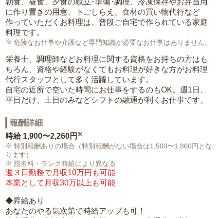
朝食、昼食、夕食の献立･準備･調理、冷凍保存やお弁当用
に作り置きの用意、下ごしらえ、食材の買い物代行など
作っていただくお料理は、普段ご自宅で作られている家庭
料理です。
危険なお仕事や介護など専門知識が必要なお仕事はありません。
栄養士、調理師などお料理に関する資格をお持ちの方はも
ちろん、資格や経験がなくてもお料理が好きな方がお料理
代行スタッフとして多く活躍しています。
自宅の近所で空いた時間にお仕事をするのもOK。週1日、
平日だけ、土日のみなどシフトの融通が利くお仕事です。
報酬詳細
※
時給
1,900〜2,260円
特別報酬ありの場合（特別報酬がない場合は1,500〜1,860円とな
ります）
指名料・ランク時給により異なる
週３日勤務で月収10万円も可能
本業として月収30万以上も可能
◆昇給あり
あなたのやる気次第で時給アップも可！