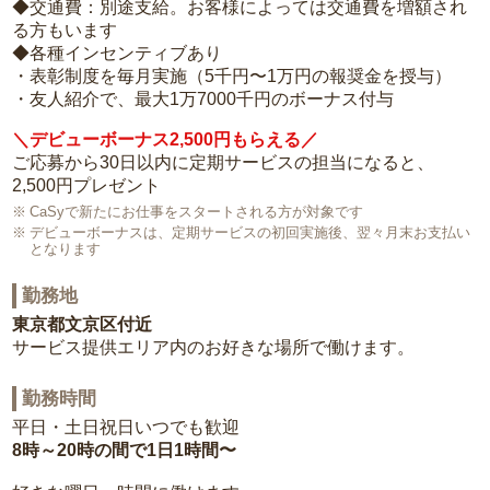
◆交通費：別途支給。お客様によっては交通費を増額され
る方もいます
◆各種インセンティブあり
・表彰制度を毎月実施（5千円〜1万円の報奨金を授与）
・友人紹介で、最大1万7000千円のボーナス付与
＼デビューボーナス2,500円もらえる／
ご応募から30日以内に定期サービスの担当になると、
2,500円プレゼント
CaSyで新たにお仕事をスタートされる方が対象です
デビューボーナスは、定期サービスの初回実施後、翌々月末お支払い
となります
勤務地
東京都文京区付近
サービス提供エリア内のお好きな場所で働けます。
勤務時間
平日・土日祝日いつでも歓迎
8時～20時の間で1日1時間〜