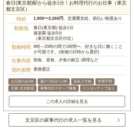
春日(東京都)駅から徒歩1分！お料理代行のお仕事（東京
都文京区）
1,900〜2,260円
、交通費支給、前払い制度あり
時給
春日(東京都) 徒歩1分
勤務地
後楽園 徒歩5分
（東京都文京区付近）
8時～20時の間で1時間〜、好きな日に働くこと
勤務時間
が可能です。(候補の日時から選択)
朝食、昼食、夕食の献立･調理など
仕事内容
業務委託
契約形態
土日祝のみOK
週2〜3日からOK
高収入可能
学歴不問
主婦･主夫歓迎
家事代行スタッフ募集
インセンティブあり
この求人の詳細を見る
文京区の家事代行の求人一覧を見る