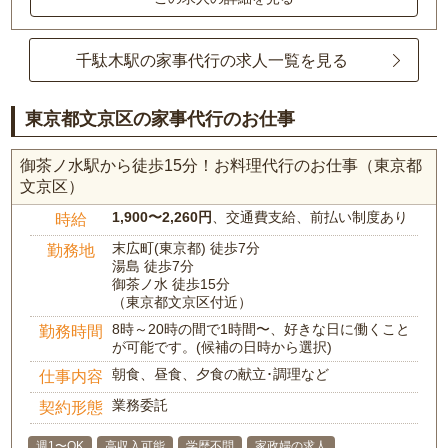
千駄木駅の家事代行の求人一覧を見る
東京都文京区の家事代行のお仕事
御茶ノ水駅から徒歩15分！お料理代行のお仕事（東京都
文京区）
1,900〜2,260円
、交通費支給、前払い制度あり
時給
末広町(東京都) 徒歩7分
勤務地
湯島 徒歩7分
御茶ノ水 徒歩15分
（東京都文京区付近）
8時～20時の間で1時間〜、好きな日に働くこと
勤務時間
が可能です。(候補の日時から選択)
朝食、昼食、夕食の献立･調理など
仕事内容
業務委託
契約形態
週1〜OK
高収入可能
学歴不問
家政婦の求人