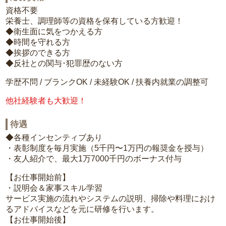
資格不要
栄養士、調理師等の資格を保有している方歓迎！
◆衛生面に気をつかえる方
◆時間を守れる方
◆挨拶のできる方
◆反社との関与･犯罪歴のない方
学歴不問 / ブランクOK / 未経験OK / 扶養内就業の調整可
他社経験者も大歓迎！
待遇
◆各種インセンティブあり
・表彰制度を毎月実施（5千円〜1万円の報奨金を授与）
・友人紹介で、最大1万7000千円のボーナス付与
【お仕事開始前】
・説明会＆家事スキル学習
サービス実施の流れやシステムの説明、掃除や料理におけ
るアドバイスなどを元に研修を行います。
【お仕事開始後】