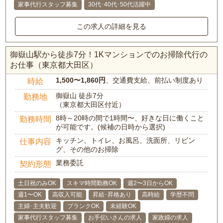
家事代行スタッフ募集
30代･40代･50代活躍中
この求人の詳細を見る
御嶽山駅から徒歩7分！1Kマンションでのお掃除代行の
お仕事（東京都大田区）
1,500〜1,860円
、交通費支給、前払い制度あり
時給
御嶽山 徒歩7分
勤務地
（東京都大田区付近）
8時～20時の間で1時間〜、好きな日に働くこと
勤務時間
が可能です。(候補の日時から選択)
キッチン、トイレ、お風呂、洗面所、リビン
仕事内容
グ、その他のお掃除
業務委託
契約形態
土日祝のみOK
スキマ時間勤務OK
週2〜3日からOK
週1〜OK
高収入可能
昇給･昇格あり
高時給
学歴不問
主婦･主夫歓迎
ブランクOK
未経験OK
家事代行スタッフ募集
お手伝いさんの求人
家政婦の求人