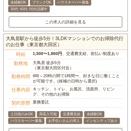
未経験OK
ブランクOK
ハウスキーパー募集
30代･40代･50代活躍中
この求人の詳細を見る
大鳥居駅から徒歩5分！3LDKマンションでのお掃除代行
のお仕事（東京都大田区）
1,500〜1,860円
、交通費支給、前払い制度あり
時給
大鳥居 徒歩5分
勤務地
（東京都大田区付近）
8時～20時の間で1時間〜、好きな日に働くこと
勤務時間
が可能です。(候補の日時から選択)
キッチン、トイレ、お風呂、洗面所、リビン
仕事内容
グ、その他のお掃除
業務委託
契約形態
土日祝のみOK
高収入可能
交通費支給
未経験OK
ハウスキーパー募集
お手伝いさんの求人
インセンティブあり