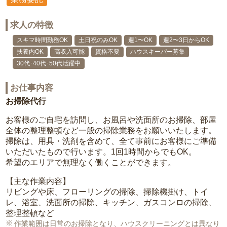
求人の特徴
スキマ時間勤務OK
土日祝のみOK
週1〜OK
週2〜3日からOK
扶養内OK
高収入可能
資格不要
ハウスキーパー募集
30代･40代･50代活躍中
お仕事内容
お掃除代行
お客様のご自宅を訪問し、お風呂や洗面所のお掃除、部屋
全体の整理整頓など一般の掃除業務をお願いいたします。
掃除は、用具・洗剤を含めて、全て事前にお客様にご準備
いただいたもので行います。1回1時間からでもOK。
希望のエリアで無理なく働くことができます。
【主な作業内容】
リビングや床、フローリングの掃除、掃除機掛け、トイ
レ、浴室、洗面所の掃除、キッチン、ガスコンロの掃除、
整理整頓など
作業範囲は日常のお掃除となり、ハウスクリーニングとは異なり