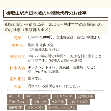
御嶽山駅周辺地域のお掃除代行のお仕事
御嶽山駅から徒歩15分！2LDK一戸建てでのお掃除代行
のお仕事（東京都大田区）
1,500〜1,860円
、交通費支給、前払い制度あり
時給
御嶽山 徒歩15分
勤務地
（東京都大田区付近）
8時～20時の間で1時間〜、好きな日に働くこと
勤務時間
が可能です。(候補の日時から選択)
キッチン、トイレ、お風呂、洗面所、リビン
仕事内容
グ、その他のお掃除
業務委託
契約形態
汚れている箇所をキレイにしたい
希望
週1〜OK
週2〜3日からOK
土日祝のみOK
交通費支給
昇給･昇格あり
扶養内OK
年齢不問
主婦･主夫歓迎
未経験OK
ブランクOK
お手伝いさんの求人