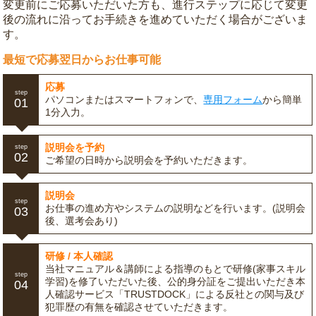
変更前にご応募いただいた方も、進行ステップに応じて変更
後の流れに沿ってお手続きを進めていただく場合がございま
す。
最短で応募翌日からお仕事可能
応募
step
パソコンまたはスマートフォンで、
専用フォーム
から簡単
01
1分入力。
説明会を予約
step
02
ご希望の日時から説明会を予約いただきます。
説明会
step
お仕事の進め方やシステムの説明などを行います。(説明会
03
後、選考会あり)
研修 / 本人確認
当社マニュアル＆講師による指導のもとで研修(家事スキル
step
学習)を修了いただいた後、公的身分証をご提出いただき本
04
人確認サービス「TRUSTDOCK」による反社との関与及び
犯罪歴の有無を確認させていただきます。