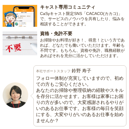
キャスト専用コミュニティ
CaSyキャスト限定SNS「CACACO(カカコ)」
で、サービスのノウハウを共有したり、悩みを
相談することができます。
資格・免許不要
お掃除やお料理が好き！、得意！という方であ
れば、どなたでも働いていただけます。年齢も
不問です。もちろん、資格や免許、職務経験が
あればそれを充分に活かしていただけます。
鈴野 寿子
本社サポートスタッフ
フォロー体制が充実していますので、初め
ての方もご安心ください。
あなたのお掃除や整理収納の経験やスキル
を存分に活かせます。お客様は家事にお困
りの方が多いので、大変感謝されるやりが
いのあるお仕事です。お客様の毎日を笑顔
にする、大変やりがいのあるお仕事を始め
ませんか？