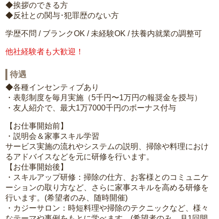
◆挨拶のできる方
◆反社との関与･犯罪歴のない方
学歴不問 / ブランクOK / 未経験OK / 扶養内就業の調整可
他社経験者も大歓迎！
待遇
◆各種インセンティブあり
・表彰制度を毎月実施（5千円〜1万円の報奨金を授与）
・友人紹介で、最大1万7000千円のボーナス付与
【お仕事開始前】
・説明会＆家事スキル学習
サービス実施の流れやシステムの説明、掃除や料理におけ
るアドバイスなどを元に研修を行います。
【お仕事開始後】
・スキルアップ研修：掃除の仕方、お客様とのコミュニケ
ーションの取り方など、さらに家事スキルを高める研修を
行います。(希望者のみ、随時開催)
・カジーサロン：時短料理や掃除のテクニックなど、様々
なテーマや事例をもとに学べます。(希望者のみ、月1回開