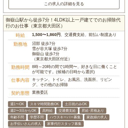
この求人の詳細を見る
御嶽山駅から徒歩7分！4LDK以上一戸建てでのお掃除代
行のお仕事（東京都大田区）
1,500〜1,860円
、交通費支給、前払い制度あり
時給
沼部 徒歩7分
勤務地
雪が谷大塚 徒歩7分
御嶽山 徒歩7分
（東京都大田区付近）
8時～20時の間で1時間〜、好きな日に働くこと
勤務時間
が可能です。(候補の日時から選択)
キッチン、トイレ、お風呂、洗面所、リビン
仕事内容
グ、その他のお掃除
業務委託
契約形態
週1〜OK
スキマ時間勤務OK
土日祝のみOK
週2〜3日からOK
高時給
交通費支給
昇給･昇格あり
年齢不問
学歴不問
ハウスキーパー募集
家政婦の求人
お手伝いさんの求人
家事代行スタッフ募集