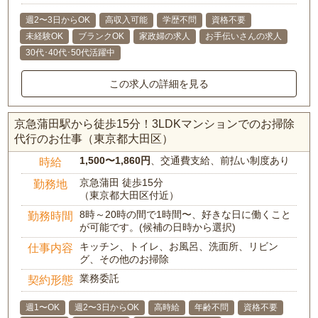
週2〜3日からOK
高収入可能
学歴不問
資格不要
未経験OK
ブランクOK
家政婦の求人
お手伝いさんの求人
30代･40代･50代活躍中
この求人の詳細を見る
京急蒲田駅から徒歩15分！3LDKマンションでのお掃除
代行のお仕事（東京都大田区）
1,500〜1,860円
、交通費支給、前払い制度あり
時給
京急蒲田 徒歩15分
勤務地
（東京都大田区付近）
8時～20時の間で1時間〜、好きな日に働くこと
勤務時間
が可能です。(候補の日時から選択)
キッチン、トイレ、お風呂、洗面所、リビン
仕事内容
グ、その他のお掃除
業務委託
契約形態
週1〜OK
週2〜3日からOK
高時給
年齢不問
資格不要