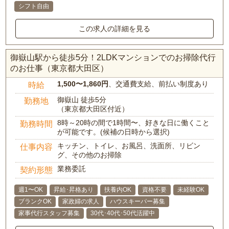
シフト自由
この求人の詳細を見る
御嶽山駅から徒歩5分！2LDKマンションでのお掃除代行
のお仕事（東京都大田区）
1,500〜1,860円
、交通費支給、前払い制度あり
時給
御嶽山 徒歩5分
勤務地
（東京都大田区付近）
8時～20時の間で1時間〜、好きな日に働くこと
勤務時間
が可能です。(候補の日時から選択)
キッチン、トイレ、お風呂、洗面所、リビン
仕事内容
グ、その他のお掃除
業務委託
契約形態
週1〜OK
昇給･昇格あり
扶養内OK
資格不要
未経験OK
ブランクOK
家政婦の求人
ハウスキーパー募集
家事代行スタッフ募集
30代･40代･50代活躍中