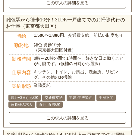
この求人の詳細を見る
雑色駅から徒歩10分！3LDK一戸建てでのお掃除代行の
お仕事（東京都大田区）
1,500〜1,860円
、交通費支給、前払い制度あり
時給
雑色 徒歩10分
勤務地
（東京都大田区付近）
8時～20時の間で1時間〜、好きな日に働くこと
勤務時間
が可能です。(候補の日時から選択)
キッチン、トイレ、お風呂、洗面所、リビン
仕事内容
グ、その他のお掃除
業務委託
契約形態
週2〜3日からOK
交通費支給
主婦･主夫歓迎
学歴不問
家政婦の求人
直行･直帰OK
この求人の詳細を見る
多摩川駅から徒歩10分！4LDK以上一戸建てでのお掃除