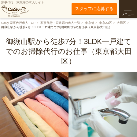
家事代行・家政婦の求人サイト
スタッフに応募する
メニュー
CaSy 家事代行求人 TOP
家事代行・家政婦の求人一覧
東京都
東京23区
大田区
御嶽山駅から徒歩7分！3LDK一戸建てでのお掃除代行のお仕事（東京都大田区）
御嶽山駅から徒歩7分！3LDK一戸建て
でのお掃除代行のお仕事（東京都大田
区）