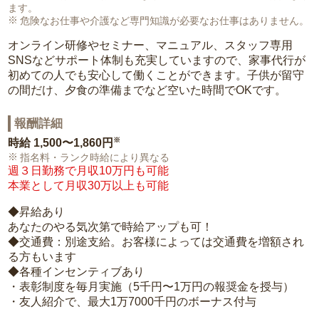
ます。
危険なお仕事や介護など専門知識が必要なお仕事はありません。
オンライン研修やセミナー、マニュアル、スタッフ専用
SNSなどサポート体制も充実していますので、家事代行が
初めての人でも安心して働くことができます。子供が留守
の間だけ、夕食の準備までなど空いた時間でOKです。
報酬詳細
※
時給
1,500〜1,860円
指名料・ランク時給により異なる
週３日勤務で月収10万円も可能
本業として月収30万以上も可能
◆昇給あり
あなたのやる気次第で時給アップも可！
◆交通費：別途支給。お客様によっては交通費を増額され
る方もいます
◆各種インセンティブあり
・表彰制度を毎月実施（5千円〜1万円の報奨金を授与）
・友人紹介で、最大1万7000千円のボーナス付与