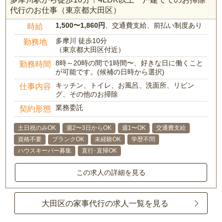
代行のお仕事（東京都大田区）
1,500〜1,860円
、交通費支給、前払い制度あり
時給
多摩川 徒歩10分
勤務地
（東京都大田区付近）
8時～20時の間で1時間〜、好きな日に働くこと
勤務時間
が可能です。(候補の日時から選択)
キッチン、トイレ、お風呂、洗面所、リビン
仕事内容
グ、その他のお掃除
業務委託
契約形態
土日祝のみOK
週2〜3日からOK
週1〜OK
交通費支給
資格不要
ブランクOK
未経験OK
学歴不問
ハウスキーパー募集
直行･直帰OK
この求人の詳細を見る
大田区の家事代行の求人一覧を見る