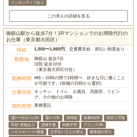
インセンティブあり
この求人の詳細を見る
御嶽山駅から徒歩7分！1Rマンションでのお掃除代行の
お仕事（東京都大田区）
1,500〜1,860円
、交通費支給、前払い制度あり
時給
御嶽山 徒歩7分
勤務地
沼部 徒歩10分
（東京都大田区付近）
8時～20時の間で1時間〜、好きな日に働くこと
勤務時間
が可能です。(候補の日時から選択)
キッチン、トイレ、お風呂、洗面所、リビン
仕事内容
グ、その他のお掃除
業務委託
契約形態
週2〜3日からOK
週1〜OK
高時給
扶養内OK
高収入可能
昇給･昇格あり
資格不要
年齢不問
ブランクOK
ハウスキーパー募集
お手伝いさんの求人
家政婦の求人