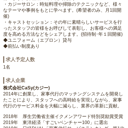
・カジーサロン：時短料理や掃除のテクニックなど、様々
なテーマや事例をもとに学べます。(希望者のみ、月1回開
催)
・キャストセッション：その年に素晴らしいサービスを行
ったスタッフの皆様をお呼びして表彰し、お客様への満足
度を高める方法などをシェアします。(招待制･年１回開催)
◆ユニフォーム（エプロン）貸与
◆前払い制度あり
求人予定人数
1名
求人企業
株式会社CaSy(カジー)
2014年に創業し、家事代行のマッチングシステムを開発し
たことにより、スタッフへの高時給を実現しながら、家事
代行のサービス料金を大幅に減らし、業界の革新に貢献。
2018年 厚生労働省主催イクメンアワード特別奨励賞受賞
2019年 東洋経済「すごいベンチャー100」に選出