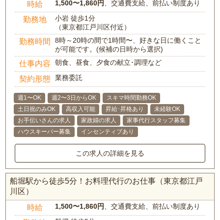
1,500〜1,860円
、交通費支給、前払い制度あり
時給
小岩 徒歩1分
勤務地
（東京都江戸川区付近）
8時～20時の間で1時間〜、好きな日に働くこと
勤務時間
が可能です。(候補の日時から選択)
朝食、昼食、夕食の献立･調理など
仕事内容
業務委託
契約形態
週1〜OK
週2〜3日からOK
スキマ時間勤務OK
土日祝のみOK
高収入可能
昇給･昇格あり
未経験OK
お手伝いさんの求人
家政婦の求人
家事代行スタッフ募集
ハウスキーパー募集
インセンティブあり
この求人の詳細を見る
船堀駅から徒歩5分！お料理代行のお仕事（東京都江戸
川区）
1,500〜1,860円
、交通費支給、前払い制度あり
時給