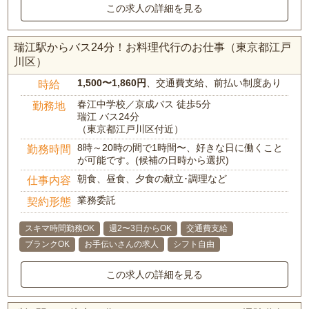
この求人の詳細を見る
瑞江駅からバス24分！お料理代行のお仕事（東京都江戸
川区）
1,500〜1,860円
、交通費支給、前払い制度あり
時給
春江中学校／京成バス 徒歩5分
勤務地
瑞江 バス24分
（東京都江戸川区付近）
8時～20時の間で1時間〜、好きな日に働くこと
勤務時間
が可能です。(候補の日時から選択)
朝食、昼食、夕食の献立･調理など
仕事内容
業務委託
契約形態
スキマ時間勤務OK
週2〜3日からOK
交通費支給
ブランクOK
お手伝いさんの求人
シフト自由
この求人の詳細を見る