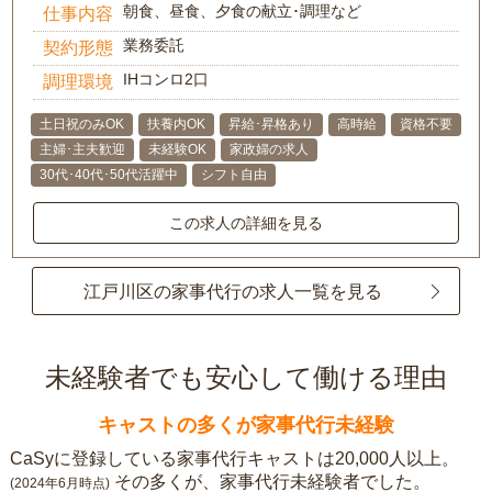
朝食、昼食、夕食の献立･調理など
仕事内容
業務委託
契約形態
IHコンロ2口
調理環境
土日祝のみOK
扶養内OK
昇給･昇格あり
高時給
資格不要
主婦･主夫歓迎
未経験OK
家政婦の求人
30代･40代･50代活躍中
シフト自由
この求人の詳細を見る
江戸川区の家事代行の求人一覧を見る
未経験者でも安心して働ける理由
キャストの多くが家事代行未経験
CaSyに登録している家事代行キャストは20,000人以上。
その多くが、家事代行未経験者でした。
(2024年6月時点)