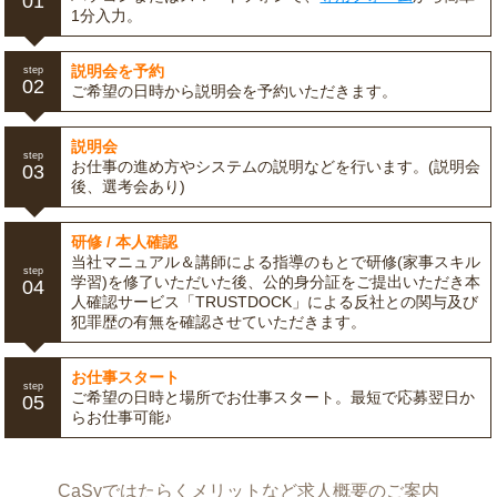
01
1分入力。
説明会を予約
step
02
ご希望の日時から説明会を予約いただきます。
説明会
step
お仕事の進め方やシステムの説明などを行います。(説明会
03
後、選考会あり)
研修 / 本人確認
当社マニュアル＆講師による指導のもとで研修(家事スキル
step
学習)を修了いただいた後、公的身分証をご提出いただき本
04
人確認サービス「TRUSTDOCK」による反社との関与及び
犯罪歴の有無を確認させていただきます。
お仕事スタート
step
ご希望の日時と場所でお仕事スタート。最短で応募翌日か
05
らお仕事可能♪
CaSyではたらくメリットなど求人概要のご案内