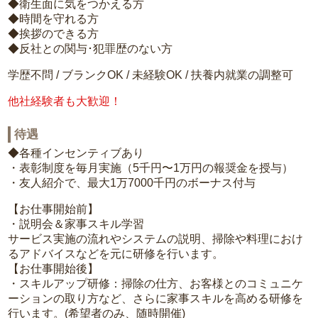
◆衛生面に気をつかえる方
◆時間を守れる方
◆挨拶のできる方
◆反社との関与･犯罪歴のない方
学歴不問 / ブランクOK / 未経験OK / 扶養内就業の調整可
他社経験者も大歓迎！
待遇
◆各種インセンティブあり
・表彰制度を毎月実施（5千円〜1万円の報奨金を授与）
・友人紹介で、最大1万7000千円のボーナス付与
【お仕事開始前】
・説明会＆家事スキル学習
サービス実施の流れやシステムの説明、掃除や料理におけ
るアドバイスなどを元に研修を行います。
【お仕事開始後】
・スキルアップ研修：掃除の仕方、お客様とのコミュニケ
ーションの取り方など、さらに家事スキルを高める研修を
行います。(希望者のみ、随時開催)