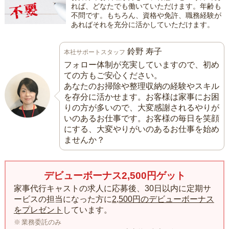
れば、どなたでも働いていただけます。年齢も
不問です。もちろん、資格や免許、職務経験が
あればそれを充分に活かしていただけます。
鈴野 寿子
本社サポートスタッフ
フォロー体制が充実していますので、初め
ての方もご安心ください。
あなたのお掃除や整理収納の経験やスキル
を存分に活かせます。お客様は家事にお困
りの方が多いので、大変感謝されるやりが
いのあるお仕事です。お客様の毎日を笑顔
にする、大変やりがいのあるお仕事を始め
ませんか？
デビューボーナス2,500円ゲット
家事代行キャストの求人に応募後、30日以内に定期サ
ービスの担当になった方に
2,500円のデビューボーナス
をプレゼント
しています。
業務委託のみ