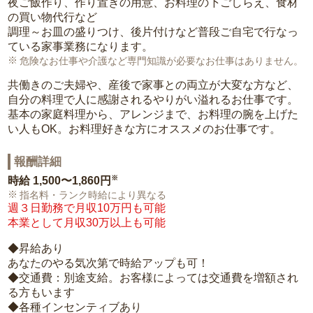
夜ご飯作り、作り置きの用意、お料理の下ごしらえ、食材
の買い物代行など
調理～お皿の盛りつけ、後片付けなど普段ご自宅で行なっ
ている家事業務になります。
危険なお仕事や介護など専門知識が必要なお仕事はありません。
共働きのご夫婦や、産後で家事との両立が大変な方など、
自分の料理で人に感謝されるやりがい溢れるお仕事です。
基本の家庭料理から、アレンジまで、お料理の腕を上げた
い人もOK。お料理好きな方にオススメのお仕事です。
報酬詳細
※
時給
1,500〜1,860円
指名料・ランク時給により異なる
週３日勤務で月収10万円も可能
本業として月収30万以上も可能
◆昇給あり
あなたのやる気次第で時給アップも可！
◆交通費：別途支給。お客様によっては交通費を増額され
る方もいます
◆各種インセンティブあり