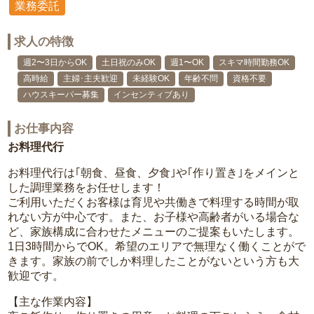
業務委託
求人の特徴
週2〜3日からOK
土日祝のみOK
週1〜OK
スキマ時間勤務OK
高時給
主婦･主夫歓迎
未経験OK
年齢不問
資格不要
ハウスキーパー募集
インセンティブあり
お仕事内容
お料理代行
お料理代行は｢朝食、昼食、夕食｣や｢作り置き｣をメインと
した調理業務をお任せします！
ご利用いただくお客様は育児や共働きで料理する時間が取
れない方が中心です。また、お子様や高齢者がいる場合な
ど、家族構成に合わせたメニューのご提案もいたします。
1日3時間からでOK。希望のエリアで無理なく働くことがで
きます。家族の前でしか料理したことがないという方も大
歓迎です。
【主な作業内容】