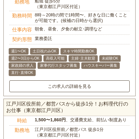
船堀 徒歩5分
勤務地
（東京都江戸川区付近）
8時～20時の間で1時間〜、好きな日に働くこと
勤務時間
が可能です。(候補の日時から選択)
朝食、昼食、夕食の献立･調理など
仕事内容
業務委託
契約形態
週1〜OK
土日祝のみOK
スキマ時間勤務OK
週2〜3日からOK
高収入可能
主婦･主夫歓迎
未経験OK
家政婦の求人
家事代行スタッフ募集
ハウスキーパー募集
直行･直帰OK
この求人の詳細を見る
江戸川区役所前／都営バスから徒歩1分！お料理代行の
お仕事（東京都江戸川区）
1,500〜1,860円
、交通費支給、前払い制度あり
時給
江戸川区役所前／都営バス 徒歩1分
勤務地
（東京都江戸川区付近）