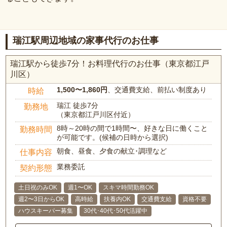
瑞江駅周辺地域の家事代行のお仕事
瑞江駅から徒歩7分！お料理代行のお仕事（東京都江戸
川区）
1,500〜1,860円
、交通費支給、前払い制度あり
時給
瑞江 徒歩7分
勤務地
（東京都江戸川区付近）
8時～20時の間で1時間〜、好きな日に働くこと
勤務時間
が可能です。(候補の日時から選択)
朝食、昼食、夕食の献立･調理など
仕事内容
業務委託
契約形態
土日祝のみOK
週1〜OK
スキマ時間勤務OK
週2〜3日からOK
高時給
扶養内OK
交通費支給
資格不要
ハウスキーパー募集
30代･40代･50代活躍中