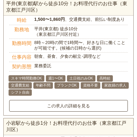
平井(東京都)駅から徒歩10分！お料理代行のお仕事（東
京都江戸川区）
1,500〜1,860円
、交通費支給、前払い制度あり
時給
平井(東京都) 徒歩10分
勤務地
（東京都江戸川区付近）
8時～20時の間で1時間〜、好きな日に働くこと
勤務時間
が可能です。(候補の日時から選択)
朝食、昼食、夕食の献立･調理など
仕事内容
業務委託
契約形態
スキマ時間勤務OK
週1〜OK
土日祝のみOK
高時給
交通費支給
年齢不問
ブランクOK
資格不要
家政婦の求人
シフト自由
この求人の詳細を見る
小岩駅から徒歩1分！お料理代行のお仕事（東京都江戸
川区）