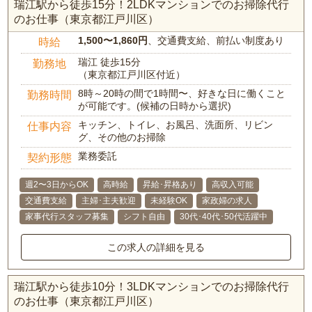
瑞江駅から徒歩15分！2LDKマンションでのお掃除代行
のお仕事（東京都江戸川区）
1,500〜1,860円
、交通費支給、前払い制度あり
時給
瑞江 徒歩15分
勤務地
（東京都江戸川区付近）
8時～20時の間で1時間〜、好きな日に働くこと
勤務時間
が可能です。(候補の日時から選択)
キッチン、トイレ、お風呂、洗面所、リビン
仕事内容
グ、その他のお掃除
業務委託
契約形態
週2〜3日からOK
高時給
昇給･昇格あり
高収入可能
交通費支給
主婦･主夫歓迎
未経験OK
家政婦の求人
家事代行スタッフ募集
シフト自由
30代･40代･50代活躍中
この求人の詳細を見る
瑞江駅から徒歩10分！3LDKマンションでのお掃除代行
のお仕事（東京都江戸川区）