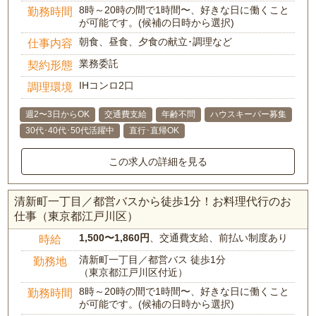
8時～20時の間で1時間〜、好きな日に働くこと
勤務時間
が可能です。(候補の日時から選択)
朝食、昼食、夕食の献立･調理など
仕事内容
業務委託
契約形態
IHコンロ2口
調理環境
週2〜3日からOK
交通費支給
年齢不問
ハウスキーパー募集
30代･40代･50代活躍中
直行･直帰OK
この求人の詳細を見る
清新町一丁目／都営バスから徒歩1分！お料理代行のお
仕事（東京都江戸川区）
1,500〜1,860円
、交通費支給、前払い制度あり
時給
清新町一丁目／都営バス 徒歩1分
勤務地
（東京都江戸川区付近）
8時～20時の間で1時間〜、好きな日に働くこと
勤務時間
が可能です。(候補の日時から選択)