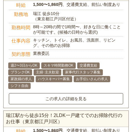
1,500〜1,860円
、交通費支給、前払い制度あり
時給
瑞江 徒歩10分
勤務地
（東京都江戸川区付近）
8時～20時の間で1時間〜、好きな日に働くこと
勤務時間
が可能です。(候補の日時から選択)
キッチン、トイレ、お風呂、洗面所、リビン
仕事内容
グ、その他のお掃除
業務委託
契約形態
週2〜3日からOK
スキマ時間勤務OK
交通費支給
ブランクOK
主婦･主夫歓迎
家事代行スタッフ募集
家政婦の求人
ハウスキーパー募集
お手伝いさんの求人
シフト自由
この求人の詳細を見る
瑞江駅から徒歩15分！2LDK一戸建てでのお掃除代行の
お仕事（東京都江戸川区）
1,500〜1,860円
、交通費支給、前払い制度あり
時給