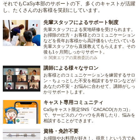
それでもCaSy本部のサポートの下、多くのキャストが活躍
し、たくさんのお客様を笑顔にしています。
先輩スタッフによるサポート制度
先輩スタッフによる実地研修を受けられます。
お掃除の仕方・お客様とのコミュニケーション
などを長年お客様から高評価をいただいている
先輩スタッフから直接教えてもらえます。その
後も1ヶ月間しっかりサポート。
※ 関東エリアの業務委託のみ
講師による様々なサロン
お客様とのコミュニケーションを練習するサロ
ン・ちょっとした不安を相談するサロンなどが
あなたの不安・お悩みに合わせて、講師がしっ
かりサポートします。
キャスト専用コミュニティ
CaSyキャスト限定SNS「CACACO(カカコ)」
で、サービスのノウハウを共有したり、悩みを
相談することができます。
資格・免許不要
お掃除やお料理が好き！、得意！という方であ