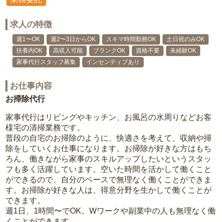
求人の特徴
週1〜OK
週2〜3日からOK
スキマ時間勤務OK
土日祝のみOK
扶養内OK
高収入可能
ブランクOK
資格不要
未経験OK
家事代行スタッフ募集
インセンティブあり
お仕事内容
お掃除代行
家事代行はリビングやキッチン、お風呂の水周りなどお客
様宅の清掃業務です。
普段の自宅のお掃除のように、快適さを考えて、収納や掃
除をしていくお仕事になります。お掃除が好きな方はもち
ろん、働きながら家事のスキルアップしたいというスタッ
フも多く活躍しています。空いた時間を活かして働くこと
ができるので、自分のペースで無理なく働くことができま
す。お掃除が好きな人は、得意分野を生かして働くことが
できます。
週1日、1時間〜でOK。Wワークや副業中の人も無理なく働
くことができます。