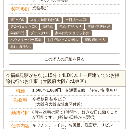
グ、その他のお掃除
業務委託
契約形態
週1〜OK
スキマ時間勤務OK
土日祝のみOK
週2〜3日からOK
高時給
昇給･昇格あり
主婦･主夫歓迎
年齢不問
ブランクOK
家事代行スタッフ募集
ハウスキーパー募集
お手伝いさんの求人
家政婦の求人
直行･直帰OK
この求人の詳細を見る
今福鶴見駅から徒歩15分！4LDK以上一戸建てでのお掃
除代行のお仕事（大阪府大阪市城東区）
1,500〜1,860円
、交通費支給、前払い制度あり
時給
今福鶴見 徒歩15分
勤務地
（大阪府大阪市城東区付近）
8時～20時の間で1時間〜、好きな日に働くこと
勤務時間
が可能です。(候補の日時から選択)
キッチン、トイレ、お風呂、洗面所、リビン
仕事内容