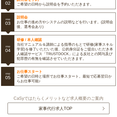
02
ご希望の日時から説明会を予約いただきます。
説明会
step
お仕事の進め方やシステムの説明などを行います。(説明会
03
後、選考会あり)
研修 / 本人確認
当社マニュアル＆講師による指導のもとで研修(家事スキル
step
学習)を修了いただいた後、公的身分証をご提出いただき本
04
人確認サービス「TRUSTDOCK」による反社との関与及び
犯罪歴の有無を確認させていただきます。
お仕事スタート
step
ご希望の日時と場所でお仕事スタート。最短で応募翌日か
05
らお仕事可能♪
CaSyではたらくメリットなど求人概要のご案内
家事代行求人TOP