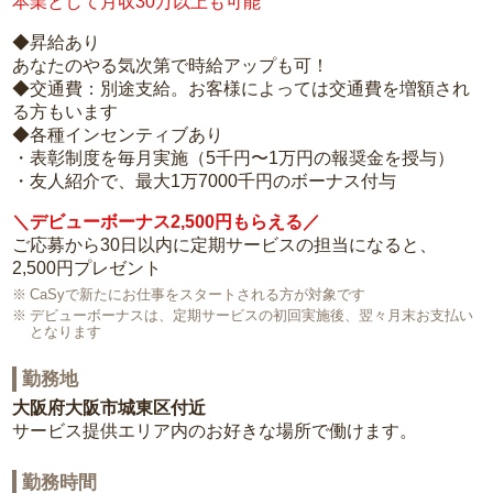
本業として月収30万以上も可能
◆昇給あり
あなたのやる気次第で時給アップも可！
◆交通費：別途支給。お客様によっては交通費を増額され
る方もいます
◆各種インセンティブあり
・表彰制度を毎月実施（5千円〜1万円の報奨金を授与）
・友人紹介で、最大1万7000千円のボーナス付与
＼デビューボーナス2,500円もらえる／
ご応募から30日以内に定期サービスの担当になると、
2,500円プレゼント
CaSyで新たにお仕事をスタートされる方が対象です
デビューボーナスは、定期サービスの初回実施後、翌々月末お支払い
となります
勤務地
大阪府大阪市城東区付近
サービス提供エリア内のお好きな場所で働けます。
勤務時間