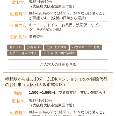
鴫野 徒歩10分
勤務地
（大阪府大阪市城東区付近）
8時～20時の間で1時間〜、好きな日に働くこと
勤務時間
が可能です。(候補の日時から選択)
キッチン、トイレ、お風呂、洗面所、リビン
仕事内容
グ、その他のお掃除
業務委託
契約形態
週1〜OK
扶養内OK
主婦･主夫歓迎
ハウスキーパー募集
お手伝いさんの求人
30代･40代･50代活躍中
この求人の詳細を見る
鴫野駅から徒歩10分！2LDKマンションでのお掃除代行
のお仕事（大阪府大阪市城東区）
1,500〜1,860円
、交通費支給、前払い制度あり
時給
鴫野 徒歩10分
勤務地
（大阪府大阪市城東区付近）
8時～20時の間で1時間〜、好きな日に働くこと
勤務時間