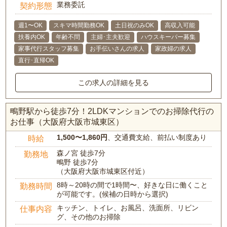
業務委託
契約形態
週1〜OK
スキマ時間勤務OK
土日祝のみOK
高収入可能
扶養内OK
年齢不問
主婦･主夫歓迎
ハウスキーパー募集
家事代行スタッフ募集
お手伝いさんの求人
家政婦の求人
直行･直帰OK
この求人の詳細を見る
鴫野駅から徒歩7分！2LDKマンションでのお掃除代行の
お仕事（大阪府大阪市城東区）
1,500〜1,860円
、交通費支給、前払い制度あり
時給
森ノ宮 徒歩7分
勤務地
鴫野 徒歩7分
（大阪府大阪市城東区付近）
8時～20時の間で1時間〜、好きな日に働くこと
勤務時間
が可能です。(候補の日時から選択)
キッチン、トイレ、お風呂、洗面所、リビン
仕事内容
グ、その他のお掃除