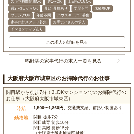
スキマ時間勤務OK
週1〜OK
土日祝のみOK
週2〜3日からOK
昇給･昇格あり
学歴不問
未経験OK
ブランクOK
年齢不問
ハウスキーパー募集
家事代行スタッフ募集
お手伝いさんの求人
インセンティブあり
この求人の詳細を見る
鴫野駅の家事代行の求人一覧を見る
大阪府大阪市城東区のお掃除代行のお仕事
関目駅から徒歩7分！3LDKマンションでのお掃除代行の
お仕事（大阪府大阪市城東区）
1,500〜1,860円
、交通費支給、前払い制度あり
時給
関目 徒歩7分
勤務地
関目成育 徒歩10分
関目高殿 徒歩15分
（大阪府大阪市城東区付近）