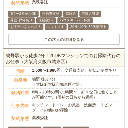
業務委託
契約形態
週2〜3日からOK
交通費支給
高時給
高収入可能
昇給･昇格あり
未経験OK
ハウスキーパー募集
お手伝いさんの求人
シフト自由
30代･40代･50代活躍中
この求人の詳細を見る
鴫野駅から徒歩7分！2LDKマンションでのお掃除代行の
お仕事（大阪府大阪市城東区）
1,500〜1,860円
、交通費支給、前払い制度あり
時給
鴫野 徒歩7分
勤務地
（大阪府大阪市城東区付近）
8時～20時の間で1時間〜、好きな日に働くこと
勤務時間
が可能です。(候補の日時から選択)
キッチン、トイレ、お風呂、洗面所、リビン
仕事内容
グ、その他のお掃除
業務委託
契約形態