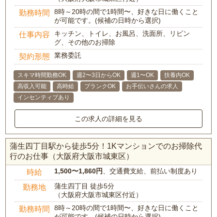
8時～20時の間で1時間〜、好きな日に働くこと
勤務時間
が可能です。(候補の日時から選択)
キッチン、トイレ、お風呂、洗面所、リビン
仕事内容
グ、その他のお掃除
業務委託
契約形態
スキマ時間勤務OK
週2〜3日からOK
週1〜OK
扶養内OK
高収入可能
高時給
ブランクOK
お手伝いさんの求人
インセンティブあり
この求人の詳細を見る
蒲生四丁目駅から徒歩5分！1Kマンションでのお掃除代
行のお仕事（大阪府大阪市城東区）
1,500〜1,860円
、交通費支給、前払い制度あり
時給
蒲生四丁目 徒歩5分
勤務地
（大阪府大阪市城東区付近）
8時～20時の間で1時間〜、好きな日に働くこと
勤務時間
が可能です。(候補の日時から選択)