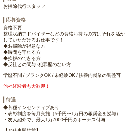
お掃除代行スタッフ
応募資格
資格不要
整理収納アドバイザーなどの資格お持ちの方はそれを活か
していただけるお仕事です！
◆お掃除が得意な方
◆時間を守れる方
◆挨拶のできる方
◆反社との関与･犯罪歴のない方
学歴不問 / ブランクOK / 未経験OK / 扶養内就業の調整可
他社経験者も大歓迎！
待遇
◆各種インセンティブあり
・表彰制度を毎月実施（5千円〜1万円の報奨金を授与）
・友人紹介で、最大1万7000千円のボーナス付与
【お仕事開始前】