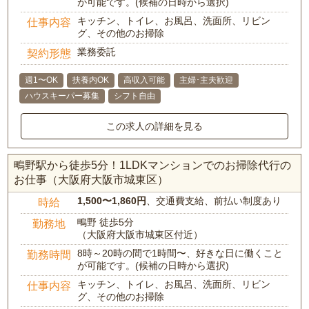
が可能です。(候補の日時から選択)
キッチン、トイレ、お風呂、洗面所、リビン
仕事内容
グ、その他のお掃除
業務委託
契約形態
週1〜OK
扶養内OK
高収入可能
主婦･主夫歓迎
ハウスキーパー募集
シフト自由
この求人の詳細を見る
鴫野駅から徒歩5分！1LDKマンションでのお掃除代行の
お仕事（大阪府大阪市城東区）
1,500〜1,860円
、交通費支給、前払い制度あり
時給
鴫野 徒歩5分
勤務地
（大阪府大阪市城東区付近）
8時～20時の間で1時間〜、好きな日に働くこと
勤務時間
が可能です。(候補の日時から選択)
キッチン、トイレ、お風呂、洗面所、リビン
仕事内容
グ、その他のお掃除