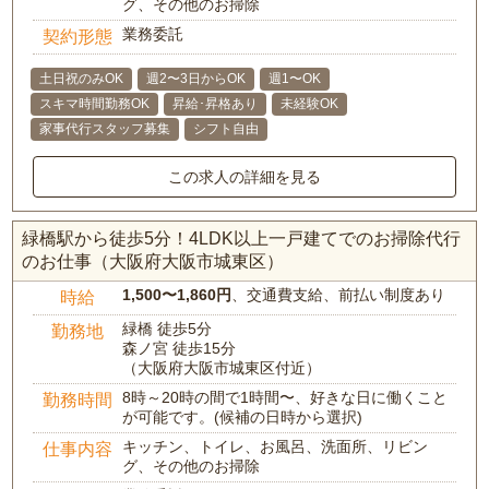
グ、その他のお掃除
業務委託
契約形態
土日祝のみOK
週2〜3日からOK
週1〜OK
スキマ時間勤務OK
昇給･昇格あり
未経験OK
家事代行スタッフ募集
シフト自由
この求人の詳細を見る
緑橋駅から徒歩5分！4LDK以上一戸建てでのお掃除代行
のお仕事（大阪府大阪市城東区）
1,500〜1,860円
、交通費支給、前払い制度あり
時給
緑橋 徒歩5分
勤務地
森ノ宮 徒歩15分
（大阪府大阪市城東区付近）
8時～20時の間で1時間〜、好きな日に働くこと
勤務時間
が可能です。(候補の日時から選択)
キッチン、トイレ、お風呂、洗面所、リビン
仕事内容
グ、その他のお掃除