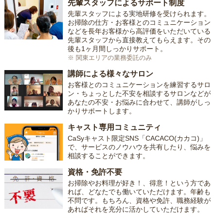
先輩スタッフによるサポート制度
先輩スタッフによる実地研修を受けられます。
お掃除の仕方・お客様とのコミュニケーション
などを長年お客様から高評価をいただいている
先輩スタッフから直接教えてもらえます。その
後も1ヶ月間しっかりサポート。
※ 関東エリアの業務委託のみ
講師による様々なサロン
お客様とのコミュニケーションを練習するサロ
ン・ちょっとした不安を相談するサロンなどが
あなたの不安・お悩みに合わせて、講師がしっ
かりサポートします。
キャスト専用コミュニティ
CaSyキャスト限定SNS「CACACO(カカコ)」
で、サービスのノウハウを共有したり、悩みを
相談することができます。
資格・免許不要
お掃除やお料理が好き！、得意！という方であ
れば、どなたでも働いていただけます。年齢も
不問です。もちろん、資格や免許、職務経験が
あればそれを充分に活かしていただけます。