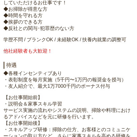
していただけるお仕事です！
◆お掃除が得意な方
◆時間を守れる方
◆挨拶のできる方
◆反社との関与･犯罪歴のない方
学歴不問 / ブランクOK / 未経験OK / 扶養内就業の調整可
他社経験者も大歓迎！
待遇
◆各種インセンティブあり
・表彰制度を毎月実施（5千円〜1万円の報奨金を授与）
・友人紹介で、最大1万7000千円のボーナス付与
【お仕事開始前】
・説明会＆家事スキル学習
サービス実施の流れやシステムの説明、掃除や料理におけ
るアドバイスなどを元に研修を行います。
【お仕事開始後】
・スキルアップ研修：掃除の仕方、お客様とのコミュニケ
ーションの取り方など、さらに家事スキルを高める研修を