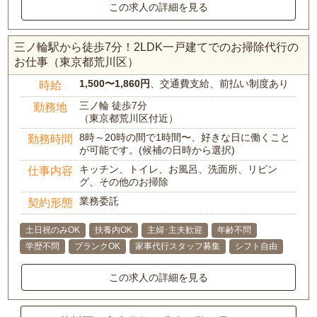
この求人の詳細を見る
三ノ輪駅から徒歩7分！2LDK一戸建てでのお掃除代行の
お仕事（東京都荒川区）
1,500〜1,860円
、交通費支給、前払い制度あり
時給
三ノ輪 徒歩7分
勤務地
（東京都荒川区付近）
8時～20時の間で1時間〜、好きな日に働くこと
勤務時間
が可能です。(候補の日時から選択)
キッチン、トイレ、お風呂、洗面所、リビン
仕事内容
グ、その他のお掃除
業務委託
契約形態
土日祝のみOK
扶養内OK
主婦･主夫歓迎
年齢不問
学歴不問
ブランクOK
家事代行スタッフ募集
シフト自由
この求人の詳細を見る