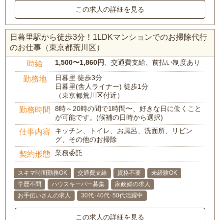
この求人の詳細を見る
日暮里駅から徒歩3分！1LDKマンションでのお掃除代行
のお仕事（東京都荒川区）
1,500〜1,860円
、交通費支給、前払い制度あり
時給
日暮里 徒歩3分
勤務地
日暮里(舎人ライナー) 徒歩1分
（東京都荒川区付近）
8時～20時の間で1時間〜、好きな日に働くこと
勤務時間
が可能です。(候補の日時から選択)
キッチン、トイレ、お風呂、洗面所、リビン
仕事内容
グ、その他のお掃除
業務委託
契約形態
スキマ時間勤務OK
交通費支給
資格不要
未経験OK
学歴不問
ハウスキーパー募集
家政婦の求人
お手伝いさんの求人
30代･40代･50代活躍中
この求人の詳細を見る