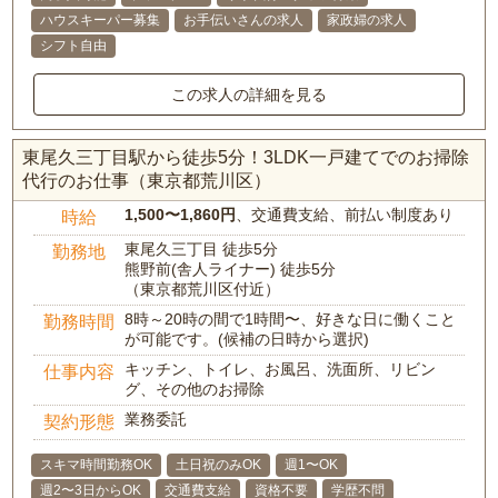
ハウスキーパー募集
お手伝いさんの求人
家政婦の求人
シフト自由
この求人の詳細を見る
東尾久三丁目駅から徒歩5分！3LDK一戸建てでのお掃除
代行のお仕事（東京都荒川区）
1,500〜1,860円
、交通費支給、前払い制度あり
時給
東尾久三丁目 徒歩5分
勤務地
熊野前(舎人ライナー) 徒歩5分
（東京都荒川区付近）
8時～20時の間で1時間〜、好きな日に働くこと
勤務時間
が可能です。(候補の日時から選択)
キッチン、トイレ、お風呂、洗面所、リビン
仕事内容
グ、その他のお掃除
業務委託
契約形態
スキマ時間勤務OK
土日祝のみOK
週1〜OK
週2〜3日からOK
交通費支給
資格不要
学歴不問