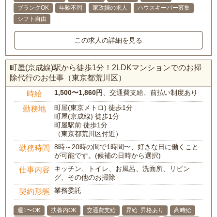
ブランクOK
年齢不問
家政婦の求人
ハウスキーパー募集
シフト自由
この求人の詳細を見る
町屋(京成線)駅から徒歩1分！2LDKマンションでのお掃
除代行のお仕事（東京都荒川区）
1,500〜1,860円
、交通費支給、前払い制度あり
時給
町屋(東京メトロ) 徒歩1分
勤務地
町屋(京成線) 徒歩1分
町屋駅前 徒歩1分
（東京都荒川区付近）
8時～20時の間で1時間〜、好きな日に働くこと
勤務時間
が可能です。(候補の日時から選択)
キッチン、トイレ、お風呂、洗面所、リビン
仕事内容
グ、その他のお掃除
業務委託
契約形態
週1〜OK
扶養内OK
交通費支給
昇給･昇格あり
高時給