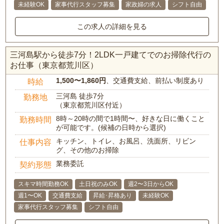
未経験OK
家事代行スタッフ募集
家政婦の求人
シフト自由
この求人の詳細を見る
三河島駅から徒歩7分！2LDK一戸建てでのお掃除代行の
お仕事（東京都荒川区）
1,500〜1,860円
、交通費支給、前払い制度あり
時給
三河島 徒歩7分
勤務地
（東京都荒川区付近）
8時～20時の間で1時間〜、好きな日に働くこと
勤務時間
が可能です。(候補の日時から選択)
キッチン、トイレ、お風呂、洗面所、リビン
仕事内容
グ、その他のお掃除
業務委託
契約形態
スキマ時間勤務OK
土日祝のみOK
週2〜3日からOK
週1〜OK
交通費支給
昇給･昇格あり
未経験OK
家事代行スタッフ募集
シフト自由