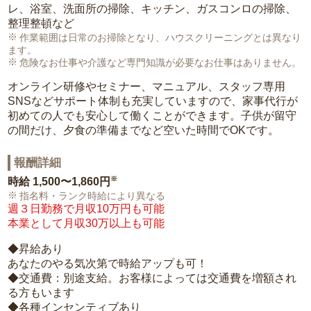
レ、浴室、洗面所の掃除、キッチン、ガスコンロの掃除、
整理整頓など
作業範囲は日常のお掃除となり、ハウスクリーニングとは異なり
ます。
危険なお仕事や介護など専門知識が必要なお仕事はありません。
オンライン研修やセミナー、マニュアル、スタッフ専用
SNSなどサポート体制も充実していますので、家事代行が
初めての人でも安心して働くことができます。子供が留守
の間だけ、夕食の準備までなど空いた時間でOKです。
報酬詳細
※
時給
1,500〜1,860円
指名料・ランク時給により異なる
週３日勤務で月収10万円も可能
本業として月収30万以上も可能
◆昇給あり
あなたのやる気次第で時給アップも可！
◆交通費：別途支給。お客様によっては交通費を増額され
る方もいます
◆各種インセンティブあり