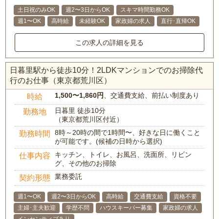
土日祝のみOK
週2〜3日からOK
スキマ時間勤務OK
週1〜OK
高時給
未経験OK
家政婦の求人
直行･直帰OK
この求人の詳細を見る
日暮里駅から徒歩10分！2LDKマンションでのお掃除代
行のお仕事（東京都荒川区）
1,500〜1,860円
、交通費支給、前払い制度あり
時給
日暮里 徒歩10分
勤務地
（東京都荒川区付近）
8時～20時の間で1時間〜、好きな日に働くこと
勤務時間
が可能です。(候補の日時から選択)
キッチン、トイレ、お風呂、洗面所、リビン
仕事内容
グ、その他のお掃除
業務委託
契約形態
週1〜OK
週2〜3日からOK
高時給
交通費支給
資格不要
主婦･主夫歓迎
学歴不問
ハウスキーパー募集
家政婦の求人