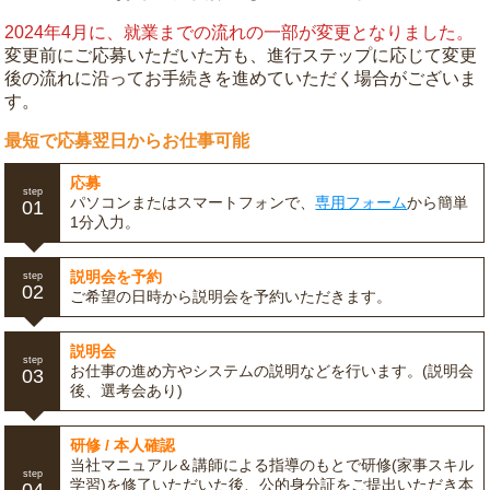
2024年4月に、就業までの流れの一部が変更となりました。
変更前にご応募いただいた方も、進行ステップに応じて変更
後の流れに沿ってお手続きを進めていただく場合がございま
す。
最短で応募翌日からお仕事可能
応募
step
パソコンまたはスマートフォンで、
専用フォーム
から簡単
01
1分入力。
説明会を予約
step
02
ご希望の日時から説明会を予約いただきます。
説明会
step
お仕事の進め方やシステムの説明などを行います。(説明会
03
後、選考会あり)
研修 / 本人確認
当社マニュアル＆講師による指導のもとで研修(家事スキル
step
学習)を修了いただいた後、公的身分証をご提出いただき本