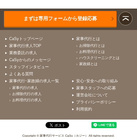
まずは専用フォームから登録応募
CaSyトップページ
家事代行とは
家事代行求人TOP
お掃除代行とは
お料理代行とは
業務委託の求人
ハウスクリーニングとは
CaSyからのメッセージ
家政婦とは
スタッフインタビュー
よくある質問
家事代行･家政婦の求人一覧
安心･安全への取り組み
家事代行の求人
家事スタッフへの応募
お掃除代行の求人
運営会社について
お料理代行の求人
プライバシーポリシー
利用規約
Copyright © 家事代行サービス CaSy（カジー） All rights reserved.