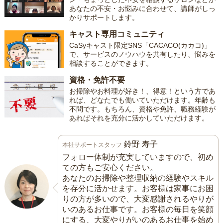
あなたの不安・お悩みに合わせて、講師がしっ
かりサポートします。
キャスト専用コミュニティ
CaSyキャスト限定SNS「CACACO(カカコ)」
で、サービスのノウハウを共有したり、悩みを
相談することができます。
資格・免許不要
お掃除やお料理が好き！、得意！という方であ
れば、どなたでも働いていただけます。年齢も
不問です。もちろん、資格や免許、職務経験が
あればそれを充分に活かしていただけます。
鈴野 寿子
本社サポートスタッフ
フォロー体制が充実していますので、初め
ての方もご安心ください。
あなたのお掃除や整理収納の経験やスキル
を存分に活かせます。お客様は家事にお困
りの方が多いので、大変感謝されるやりが
いのあるお仕事です。お客様の毎日を笑顔
にする、大変やりがいのあるお仕事を始め