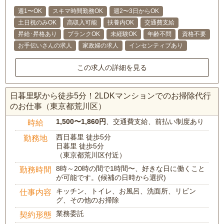
週1〜OK
スキマ時間勤務OK
週2〜3日からOK
土日祝のみOK
高収入可能
扶養内OK
交通費支給
昇給･昇格あり
ブランクOK
未経験OK
年齢不問
資格不要
お手伝いさんの求人
家政婦の求人
インセンティブあり
この求人の詳細を見る
日暮里駅から徒歩5分！2LDKマンションでのお掃除代行
のお仕事（東京都荒川区）
1,500〜1,860円
、交通費支給、前払い制度あり
時給
西日暮里 徒歩5分
勤務地
日暮里 徒歩5分
（東京都荒川区付近）
8時～20時の間で1時間〜、好きな日に働くこと
勤務時間
が可能です。(候補の日時から選択)
キッチン、トイレ、お風呂、洗面所、リビン
仕事内容
グ、その他のお掃除
業務委託
契約形態