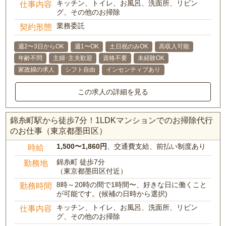
キッチン、トイレ、お風呂、洗面所、リビン
仕事内容
グ、その他のお掃除
業務委託
契約形態
週2〜3日からOK
週1〜OK
土日祝のみOK
高収入可能
年齢不問
主婦･主夫歓迎
資格不要
未経験OK
家政婦の求人
シフト自由
インセンティブあり
この求人の詳細を見る
錦糸町駅から徒歩7分！1LDKマンションでのお掃除代行
のお仕事（東京都墨田区）
1,500〜1,860円
、交通費支給、前払い制度あり
時給
錦糸町 徒歩7分
勤務地
（東京都墨田区付近）
8時～20時の間で1時間〜、好きな日に働くこと
勤務時間
が可能です。(候補の日時から選択)
キッチン、トイレ、お風呂、洗面所、リビン
仕事内容
グ、その他のお掃除