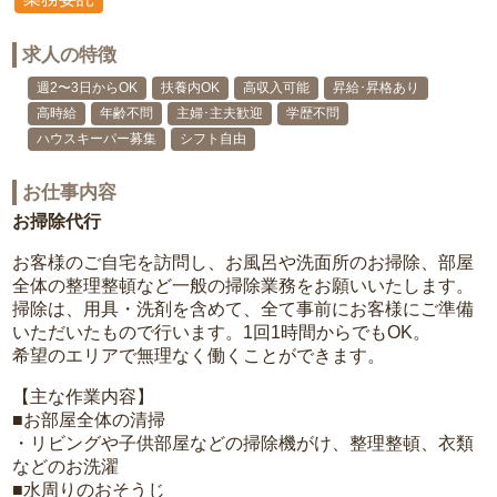
求人の特徴
週2〜3日からOK
扶養内OK
高収入可能
昇給･昇格あり
高時給
年齢不問
主婦･主夫歓迎
学歴不問
ハウスキーパー募集
シフト自由
お仕事内容
お掃除代行
お客様のご自宅を訪問し、お風呂や洗面所のお掃除、部屋
全体の整理整頓など一般の掃除業務をお願いいたします。
掃除は、用具・洗剤を含めて、全て事前にお客様にご準備
いただいたもので行います。1回1時間からでもOK。
希望のエリアで無理なく働くことができます。
【主な作業内容】
■お部屋全体の清掃
・リビングや子供部屋などの掃除機がけ、整理整頓、衣類
などのお洗濯
■水周りのおそうじ