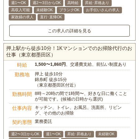
週1〜OK
週2〜3日からOK
高時給
昇給･昇格あり
高収入可能
未経験OK
ブランクOK
お手伝いさんの求人
家政婦の求人
直行･直帰OK
この求人の詳細を見る
押上駅から徒歩10分！1Kマンションでのお掃除代行のお
仕事（東京都墨田区）
1,500〜1,860円
、交通費支給、前払い制度あり
時給
押上 徒歩10分
勤務地
錦糸町 徒歩15分
（東京都墨田区付近）
8時～20時の間で1時間〜、好きな日に働くこと
勤務時間
が可能です。(候補の日時から選択)
キッチン、トイレ、お風呂、洗面所、リビン
仕事内容
グ、その他のお掃除
業務委託
契約形態
週2〜3日からOK
週1〜OK
昇給･昇格あり
未経験OK