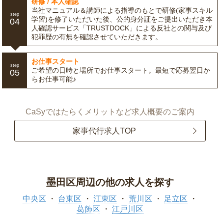
研修 / 本人確認
当社マニュアル＆講師による指導のもとで研修(家事スキル
step
学習)を修了いただいた後、公的身分証をご提出いただき本
04
人確認サービス「TRUSTDOCK」による反社との関与及び
犯罪歴の有無を確認させていただきます。
お仕事スタート
step
ご希望の日時と場所でお仕事スタート。最短で応募翌日か
05
らお仕事可能♪
CaSyではたらくメリットなど求人概要のご案内
家事代行求人TOP
墨田区周辺の他の求人を探す
中央区
台東区
江東区
荒川区
足立区
葛飾区
江戸川区