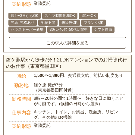
業務委託
契約形態
週2〜3日からOK
スキマ時間勤務OK
週1〜OK
昇給･昇格あり
学歴不問
未経験OK
ブランクOK
ハウスキーパー募集
30代･40代･50代活躍中
シフト自由
この求人の詳細を見る
鐘ケ淵駅から徒歩7分！2LDKマンションでのお掃除代行
のお仕事（東京都墨田区）
1,500〜1,860円
、交通費支給、前払い制度あり
時給
鐘ケ淵 徒歩7分
勤務地
（東京都墨田区付近）
8時～20時の間で1時間〜、好きな日に働くこと
勤務時間
が可能です。(候補の日時から選択)
キッチン、トイレ、お風呂、洗面所、リビン
仕事内容
グ、その他のお掃除
業務委託
契約形態