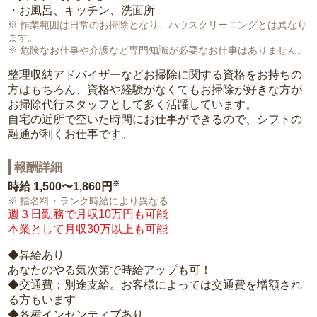
・お風呂、キッチン、洗面所
作業範囲は日常のお掃除となり、ハウスクリーニングとは異なり
ます。
危険なお仕事や介護など専門知識が必要なお仕事はありません。
整理収納アドバイザーなどお掃除に関する資格をお持ちの
方はもちろん、資格や経験がなくてもお掃除が好きな方が
お掃除代行スタッフとして多く活躍しています。
自宅の近所で空いた時間にお仕事ができるので、シフトの
融通が利くお仕事です。
報酬詳細
※
時給
1,500〜1,860円
指名料・ランク時給により異なる
週３日勤務で月収10万円も可能
本業として月収30万以上も可能
◆昇給あり
あなたのやる気次第で時給アップも可！
◆交通費：別途支給。お客様によっては交通費を増額され
る方もいます
◆各種インセンティブあり