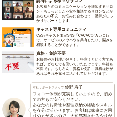
講師による様々なサロン
お客様とのコミュニケーションを練習するサロ
ン・ちょっとした不安を相談するサロンなどが
あなたの不安・お悩みに合わせて、講師がしっ
かりサポートします。
キャスト専用コミュニティ
CaSyキャスト限定SNS「CACACO(カカコ)」
で、サービスのノウハウを共有したり、悩みを
相談することができます。
資格・免許不要
お掃除やお料理が好き！、得意！という方であ
れば、どなたでも働いていただけます。年齢も
不問です。もちろん、資格や免許、職務経験が
あればそれを充分に活かしていただけます。
鈴野 寿子
本社サポートスタッフ
フォロー体制が充実していますので、初め
ての方もご安心ください。
あなたのお掃除や整理収納の経験やスキル
を存分に活かせます。お客様は家事にお困
りの方が多いので、大変感謝されるやりが