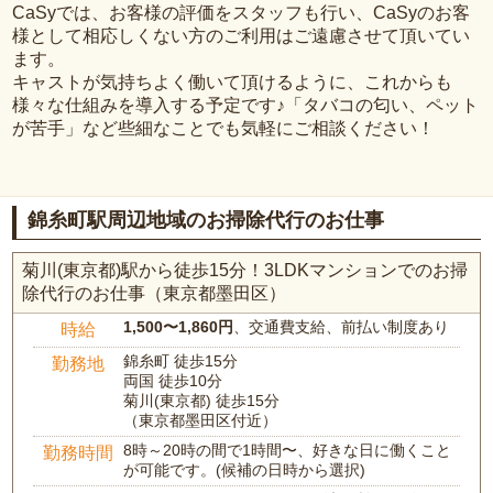
CaSyでは、お客様の評価をスタッフも行い、CaSyのお客
様として相応しくない方のご利用はご遠慮させて頂いてい
ます。
キャストが気持ちよく働いて頂けるように、これからも
様々な仕組みを導入する予定です♪「タバコの匂い、ペット
が苦手」など些細なことでも気軽にご相談ください！
錦糸町駅周辺地域のお掃除代行のお仕事
菊川(東京都)駅から徒歩15分！3LDKマンションでのお掃
除代行のお仕事（東京都墨田区）
1,500〜1,860円
、交通費支給、前払い制度あり
時給
錦糸町 徒歩15分
勤務地
両国 徒歩10分
菊川(東京都) 徒歩15分
（東京都墨田区付近）
8時～20時の間で1時間〜、好きな日に働くこと
勤務時間
が可能です。(候補の日時から選択)