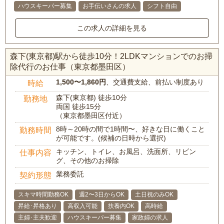
ハウスキーパー募集
お手伝いさんの求人
シフト自由
この求人の詳細を見る
森下(東京都)駅から徒歩10分！2LDKマンションでのお掃
除代行のお仕事（東京都墨田区）
1,500〜1,860円
、交通費支給、前払い制度あり
時給
森下(東京都) 徒歩10分
勤務地
両国 徒歩15分
（東京都墨田区付近）
8時～20時の間で1時間〜、好きな日に働くこと
勤務時間
が可能です。(候補の日時から選択)
キッチン、トイレ、お風呂、洗面所、リビン
仕事内容
グ、その他のお掃除
業務委託
契約形態
スキマ時間勤務OK
週2〜3日からOK
土日祝のみOK
昇給･昇格あり
高収入可能
扶養内OK
高時給
主婦･主夫歓迎
ハウスキーパー募集
家政婦の求人