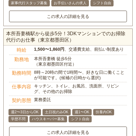
家事代行スタッフ募集
お手伝いさんの求人
シフト自由
この求人の詳細を見る
本所吾妻橋駅から徒歩5分！3DKマンションでのお掃除
代行のお仕事（東京都墨田区）
1,500〜1,860円
、交通費支給、前払い制度あり
時給
本所吾妻橋 徒歩5分
勤務地
（東京都墨田区付近）
8時～20時の間で1時間〜、好きな日に働くこと
勤務時間
が可能です。(候補の日時から選択)
キッチン、トイレ、お風呂、洗面所、リビン
仕事内容
グ、その他のお掃除
業務委託
契約形態
週2〜3日からOK
土日祝のみOK
週1〜OK
扶養内OK
学歴不問
ハウスキーパー募集
シフト自由
この求人の詳細を見る