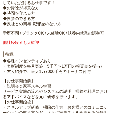
していただけるお仕事です！
◆お掃除が得意な方
◆時間を守れる方
◆挨拶のできる方
◆反社との関与･犯罪歴のない方
学歴不問 / ブランクOK / 未経験OK / 扶養内就業の調整可
他社経験者も大歓迎！
待遇
◆各種インセンティブあり
・表彰制度を毎月実施（5千円〜1万円の報奨金を授与）
・友人紹介で、最大1万7000千円のボーナス付与
【お仕事開始前】
・説明会＆家事スキル学習
サービス実施の流れやシステムの説明、掃除や料理におけ
るアドバイスなどを元に研修を行います。
【お仕事開始後】
・スキルアップ研修：掃除の仕方、お客様とのコミュニケ
ーションの取り方など、さらに家事スキルを高める研修を