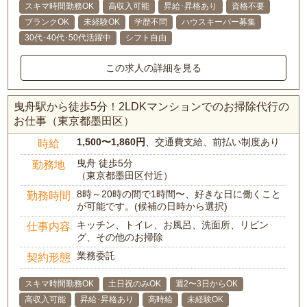
スキマ時間勤務OK
高収入可能
昇給･昇格あり
資格不要
ブランクOK
未経験OK
学歴不問
ハウスキーパー募集
30代･40代･50代活躍中
シフト自由
この求人の詳細を見る
曳舟駅から徒歩5分！2LDKマンションでのお掃除代行の
お仕事（東京都墨田区）
1,500〜1,860円
、交通費支給、前払い制度あり
時給
曳舟 徒歩5分
勤務地
（東京都墨田区付近）
8時～20時の間で1時間〜、好きな日に働くこと
勤務時間
が可能です。(候補の日時から選択)
キッチン、トイレ、お風呂、洗面所、リビン
仕事内容
グ、その他のお掃除
業務委託
契約形態
スキマ時間勤務OK
土日祝のみOK
週2〜3日からOK
高収入可能
昇給･昇格あり
高時給
未経験OK