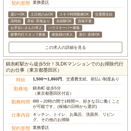
業務委託
契約形態
週1〜OK
土日祝のみOK
スキマ時間勤務OK
交通費支給
高時給
昇給･昇格あり
未経験OK
資格不要
お手伝いさんの求人
ハウスキーパー募集
家事代行スタッフ募集
家政婦の求人
直行･直帰OK
この求人の詳細を見る
錦糸町駅から徒歩5分！3LDKマンションでのお掃除代行
のお仕事（東京都墨田区）
1,500〜1,860円
、交通費支給、前払い制度あり
時給
錦糸町 徒歩5分
勤務地
（東京都墨田区付近）
8時～20時の間で1時間〜、好きな日に働くこと
勤務時間
が可能です。(候補の日時から選択)
キッチン、トイレ、お風呂、洗面所、リビン
仕事内容
グ、その他のお掃除
業務委託
契約形態