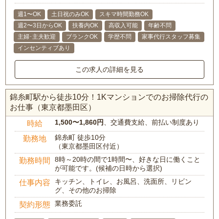
週1〜OK
土日祝のみOK
スキマ時間勤務OK
週2〜3日からOK
扶養内OK
高収入可能
年齢不問
主婦･主夫歓迎
ブランクOK
学歴不問
家事代行スタッフ募集
インセンティブあり
この求人の詳細を見る
錦糸町駅から徒歩10分！1Kマンションでのお掃除代行の
お仕事（東京都墨田区）
1,500〜1,860円
、交通費支給、前払い制度あり
時給
錦糸町 徒歩10分
勤務地
（東京都墨田区付近）
8時～20時の間で1時間〜、好きな日に働くこと
勤務時間
が可能です。(候補の日時から選択)
キッチン、トイレ、お風呂、洗面所、リビン
仕事内容
グ、その他のお掃除
業務委託
契約形態