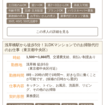
土日祝のみOK
週1〜OK
週2〜3日からOK
高収入可能
年齢不問
主婦･主夫歓迎
ブランクOK
ハウスキーパー募集
家政婦の求人
お手伝いさんの求人
家事代行スタッフ募集
30代･40代･50代活躍中
この求人の詳細を見る
浅草橋駅から徒歩5分！1LDKマンションでのお掃除代行
のお仕事（東京都中央区）
1,500〜1,860円
、交通費支給、前払い制度あり
時給
浅草橋 徒歩5分
勤務地
（東京都中央区付近）
8時～20時の間で1時間〜、好きな日に働くこと
勤務時間
が可能です。(候補の日時から選択)
キッチン、トイレ、お風呂、洗面所、リビン
仕事内容
グ、その他のお掃除
業務委託
契約形態