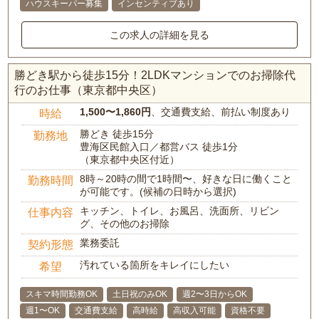
ハウスキーパー募集
インセンティブあり
この求人の詳細を見る
勝どき駅から徒歩15分！2LDKマンションでのお掃除代
行のお仕事（東京都中央区）
1,500〜1,860円
、交通費支給、前払い制度あり
時給
勝どき 徒歩15分
勤務地
豊海区民館入口／都営バス 徒歩1分
（東京都中央区付近）
8時～20時の間で1時間〜、好きな日に働くこと
勤務時間
が可能です。(候補の日時から選択)
キッチン、トイレ、お風呂、洗面所、リビン
仕事内容
グ、その他のお掃除
業務委託
契約形態
汚れている箇所をキレイにしたい
希望
スキマ時間勤務OK
土日祝のみOK
週2〜3日からOK
週1〜OK
交通費支給
高時給
高収入可能
資格不要