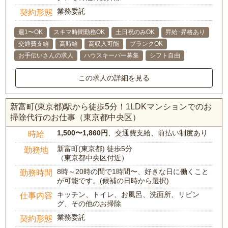
業務委託
契約形態
週1〜OK
スキマ時間勤務OK
土日祝のみOK
昇給･昇格あり
交通費支給
高時給
高収入可能
ブランクOK
お手伝いさんの求人
ハウスキーパー募集
シフト自由
この求人の詳細を見る
新富町(東京都)駅から徒歩5分！1LDKマンションでのお
掃除代行のお仕事（東京都中央区）
1,500〜1,860円
、交通費支給、前払い制度あり
時給
新富町(東京都) 徒歩5分
勤務地
（東京都中央区付近）
8時～20時の間で1時間〜、好きな日に働くこと
勤務時間
が可能です。(候補の日時から選択)
キッチン、トイレ、お風呂、洗面所、リビン
仕事内容
グ、その他のお掃除
業務委託
契約形態