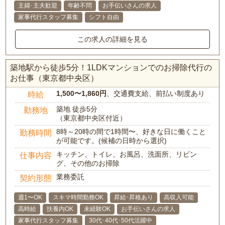
主婦･主夫歓迎
年齢不問
お手伝いさんの求人
家事代行スタッフ募集
シフト自由
この求人の詳細を見る
築地駅から徒歩5分！1LDKマンションでのお掃除代行の
お仕事（東京都中央区）
1,500〜1,860円
、交通費支給、前払い制度あり
時給
築地 徒歩5分
勤務地
（東京都中央区付近）
8時～20時の間で1時間〜、好きな日に働くこと
勤務時間
が可能です。(候補の日時から選択)
キッチン、トイレ、お風呂、洗面所、リビン
仕事内容
グ、その他のお掃除
業務委託
契約形態
週1〜OK
スキマ時間勤務OK
昇給･昇格あり
高収入可能
高時給
扶養内OK
未経験OK
お手伝いさんの求人
家事代行スタッフ募集
30代･40代･50代活躍中