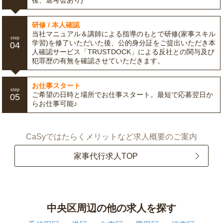
後、選考会あり)
研修 / 本人確認
当社マニュアル＆講師による指導のもとで研修(家事スキル
step
学習)を修了いただいた後、公的身分証をご提出いただき本
04
人確認サービス「TRUSTDOCK」による反社との関与及び
犯罪歴の有無を確認させていただきます。
お仕事スタート
step
ご希望の日時と場所でお仕事スタート。最短で応募翌日か
05
らお仕事可能♪
CaSyではたらくメリットなど求人概要のご案内
家事代行求人TOP
中央区周辺の他の求人を探す