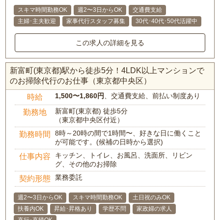
スキマ時間勤務OK
週2〜3日からOK
交通費支給
主婦･主夫歓迎
家事代行スタッフ募集
30代･40代･50代活躍中
この求人の詳細を見る
新富町(東京都)駅から徒歩5分！4LDK以上マンションで
のお掃除代行のお仕事（東京都中央区）
1,500〜1,860円
、交通費支給、前払い制度あり
時給
新富町(東京都) 徒歩5分
勤務地
（東京都中央区付近）
8時～20時の間で1時間〜、好きな日に働くこと
勤務時間
が可能です。(候補の日時から選択)
キッチン、トイレ、お風呂、洗面所、リビン
仕事内容
グ、その他のお掃除
業務委託
契約形態
週2〜3日からOK
スキマ時間勤務OK
土日祝のみOK
扶養内OK
昇給･昇格あり
学歴不問
家政婦の求人