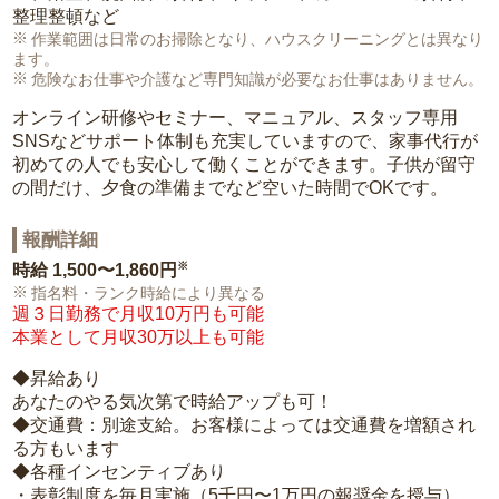
整理整頓など
作業範囲は日常のお掃除となり、ハウスクリーニングとは異なり
ます。
危険なお仕事や介護など専門知識が必要なお仕事はありません。
オンライン研修やセミナー、マニュアル、スタッフ専用
SNSなどサポート体制も充実していますので、家事代行が
初めての人でも安心して働くことができます。子供が留守
の間だけ、夕食の準備までなど空いた時間でOKです。
報酬詳細
※
時給
1,500〜1,860円
指名料・ランク時給により異なる
週３日勤務で月収10万円も可能
本業として月収30万以上も可能
◆昇給あり
あなたのやる気次第で時給アップも可！
◆交通費：別途支給。お客様によっては交通費を増額され
る方もいます
◆各種インセンティブあり
・表彰制度を毎月実施（5千円〜1万円の報奨金を授与）