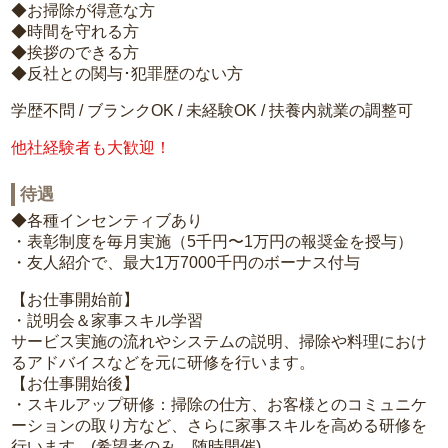
◆お掃除が得意な方
◆時間を守れる方
◆挨拶のできる方
◆反社との関与･犯罪歴のない方
学歴不問 / ブランクOK / 未経験OK / 扶養内就業の調整可
他社経験者も大歓迎！
待遇
◆各種インセンティブあり
・表彰制度を毎月実施（5千円〜1万円の報奨金を授与）
・友人紹介で、最大1万7000千円のボーナス付与
【お仕事開始前】
・説明会＆家事スキル学習
サービス実施の流れやシステムの説明、掃除や料理におけ
るアドバイスなどを元に研修を行います。
【お仕事開始後】
・スキルアップ研修：掃除の仕方、お客様とのコミュニケ
ーションの取り方など、さらに家事スキルを高める研修を
行います。(希望者のみ、随時開催)