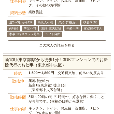
キッチン、トイレ、お風呂、洗面所、リビン
仕事内容
グ、その他のお掃除
業務委託
契約形態
週2〜3日からOK
高収入可能
昇給･昇格あり
扶養内OK
高時給
学歴不問
主婦･主夫歓迎
年齢不問
家政婦の求人
家事代行スタッフ募集
シフト自由
この求人の詳細を見る
新富町(東京都)駅から徒歩1分！3DKマンションでのお掃
除代行のお仕事（東京都中央区）
1,500〜1,860円
、交通費支給、前払い制度あり
時給
築地 徒歩1分
勤務地
新富町(東京都) 徒歩1分
（東京都中央区付近）
8時～20時の間で1時間〜、好きな日に働くこと
勤務時間
が可能です。(候補の日時から選択)
キッチン、トイレ、お風呂、洗面所、リビン
仕事内容
グ、その他のお掃除