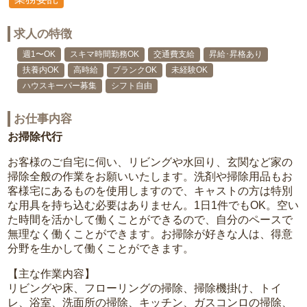
求人の特徴
週1〜OK
スキマ時間勤務OK
交通費支給
昇給･昇格あり
扶養内OK
高時給
ブランクOK
未経験OK
ハウスキーパー募集
シフト自由
お仕事内容
お掃除代行
お客様のご自宅に伺い、リビングや水回り、玄関など家の
掃除全般の作業をお願いいたします。洗剤や掃除用品もお
客様宅にあるものを使用しますので、キャストの方は特別
な用具を持ち込む必要はありません。1日1件でもOK。空い
た時間を活かして働くことができるので、自分のペースで
無理なく働くことができます。お掃除が好きな人は、得意
分野を生かして働くことができます。
【主な作業内容】
リビングや床、フローリングの掃除、掃除機掛け、トイ
レ、浴室、洗面所の掃除、キッチン、ガスコンロの掃除、