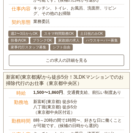
が可能です。(候補の日時から選択)
キッチン、トイレ、お風呂、洗面所、リビン
仕事内容
グ、その他のお掃除
業務委託
契約形態
週2〜3日からOK
スキマ時間勤務OK
土日祝のみOK
扶養内OK
ブランクOK
家政婦の求人
ハウスキーパー募集
家事代行スタッフ募集
シフト自由
この求人の詳細を見る
新富町(東京都)駅から徒歩5分！3LDKマンションでのお
掃除代行のお仕事（東京都中央区）
1,500〜1,860円
、交通費支給、前払い制度あり
時給
新富町(東京都) 徒歩5分
勤務地
八丁堀(東京都) 徒歩5分
（東京都中央区付近）
8時～20時の間で1時間〜、好きな日に働くこと
勤務時間
が可能です。(候補の日時から選択)