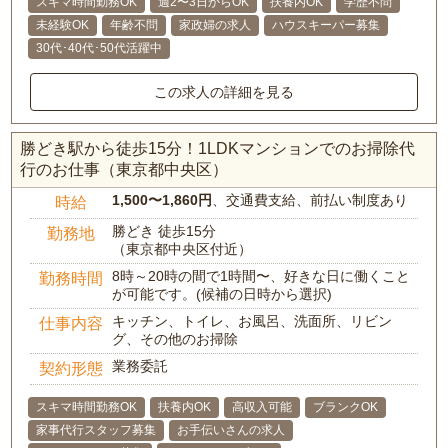
スキマ時間勤務OK
週2〜3日からOK
扶養内OK
学歴不問
未経験OK
年齢不問
家政婦の求人
ハウスキーパー募集
30代･40代･50代活躍中
この求人の詳細を見る
勝どき駅から徒歩15分！1LDKマンションでのお掃除代
行のお仕事（東京都中央区）
1,500〜1,860円
、交通費支給、前払い制度あり
時給
勝どき 徒歩15分
勤務地
（東京都中央区付近）
8時～20時の間で1時間〜、好きな日に働くこと
勤務時間
が可能です。(候補の日時から選択)
キッチン、トイレ、お風呂、洗面所、リビン
仕事内容
グ、その他のお掃除
業務委託
契約形態
スキマ時間勤務OK
扶養内OK
高収入可能
ブランクOK
家事代行スタッフ募集
お手伝いさんの求人