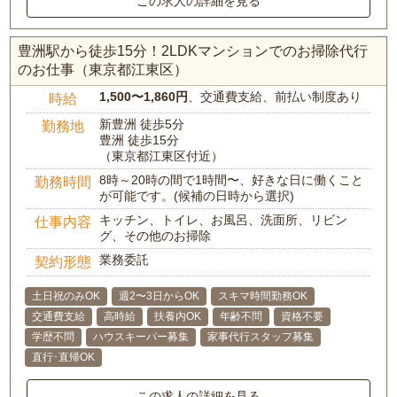
この求人の詳細を見る
豊洲駅から徒歩15分！2LDKマンションでのお掃除代行
のお仕事（東京都江東区）
1,500〜1,860円
、交通費支給、前払い制度あり
時給
新豊洲 徒歩5分
勤務地
豊洲 徒歩15分
（東京都江東区付近）
8時～20時の間で1時間〜、好きな日に働くこと
勤務時間
が可能です。(候補の日時から選択)
キッチン、トイレ、お風呂、洗面所、リビン
仕事内容
グ、その他のお掃除
業務委託
契約形態
土日祝のみOK
週2〜3日からOK
スキマ時間勤務OK
交通費支給
高時給
扶養内OK
年齢不問
資格不要
学歴不問
ハウスキーパー募集
家事代行スタッフ募集
直行･直帰OK
この求人の詳細を見る