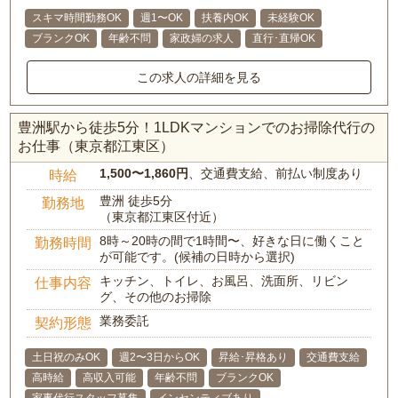
スキマ時間勤務OK
週1〜OK
扶養内OK
未経験OK
ブランクOK
年齢不問
家政婦の求人
直行･直帰OK
この求人の詳細を見る
豊洲駅から徒歩5分！1LDKマンションでのお掃除代行の
お仕事（東京都江東区）
1,500〜1,860円
、交通費支給、前払い制度あり
時給
豊洲 徒歩5分
勤務地
（東京都江東区付近）
8時～20時の間で1時間〜、好きな日に働くこと
勤務時間
が可能です。(候補の日時から選択)
キッチン、トイレ、お風呂、洗面所、リビン
仕事内容
グ、その他のお掃除
業務委託
契約形態
土日祝のみOK
週2〜3日からOK
昇給･昇格あり
交通費支給
高時給
高収入可能
年齢不問
ブランクOK