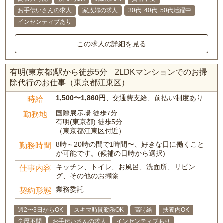
お手伝いさんの求人
家政婦の求人
30代･40代･50代活躍中
インセンティブあり
この求人の詳細を見る
有明(東京都)駅から徒歩5分！2LDKマンションでのお掃
除代行のお仕事（東京都江東区）
1,500〜1,860円
、交通費支給、前払い制度あり
時給
国際展示場 徒歩7分
勤務地
有明(東京都) 徒歩5分
（東京都江東区付近）
8時～20時の間で1時間〜、好きな日に働くこと
勤務時間
が可能です。(候補の日時から選択)
キッチン、トイレ、お風呂、洗面所、リビン
仕事内容
グ、その他のお掃除
業務委託
契約形態
週2〜3日からOK
スキマ時間勤務OK
高時給
扶養内OK
学歴不問
お手伝いさんの求人
インセンティブあり