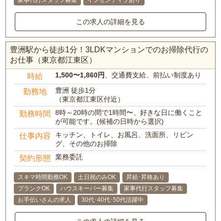
家事代行スタッフ募集
インセンティブあり
この求人の詳細を見る
豊洲駅から徒歩1分！3LDKマンションでのお掃除代行の
お仕事（東京都江東区）
1,500〜1,860円
、交通費支給、前払い制度あり
時給
豊洲 徒歩1分
勤務地
（東京都江東区付近）
8時～20時の間で1時間〜、好きな日に働くこと
勤務時間
が可能です。(候補の日時から選択)
キッチン、トイレ、お風呂、洗面所、リビン
仕事内容
グ、その他のお掃除
業務委託
契約形態
スキマ時間勤務OK
土日祝のみOK
昇給･昇格あり
ブランクOK
ハウスキーパー募集
家事代行スタッフ募集
お手伝いさんの求人
30代･40代･50代活躍中