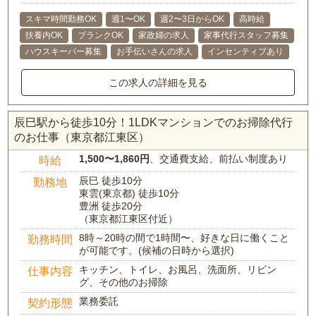
スキマ時間勤務OK
週1〜OK
週2〜3日からOK
高時給
扶養内OK
ブランクOK
家政婦の求人
家事代行スタッフ募集
ハウスキーパー募集
お手伝いさんの求人
インセンティブあり
この求人の詳細を見る
辰巳駅から徒歩10分！1LDKマンションでのお掃除代行
のお仕事（東京都江東区）
1,500〜1,860円
、交通費支給、前払い制度あり
時給
辰巳 徒歩10分
勤務地
東雲(東京都) 徒歩10分
豊洲 徒歩20分
（東京都江東区付近）
8時～20時の間で1時間〜、好きな日に働くこと
勤務時間
が可能です。(候補の日時から選択)
キッチン、トイレ、お風呂、洗面所、リビン
仕事内容
グ、その他のお掃除
業務委託
契約形態