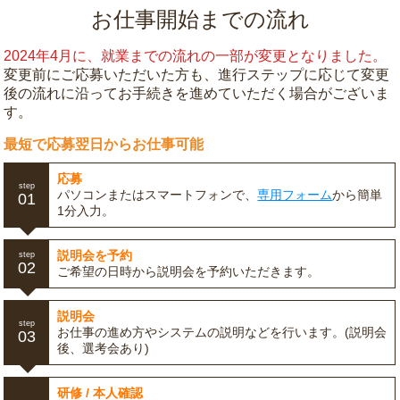
お仕事開始までの流れ
2024年4月に、就業までの流れの一部が変更となりました。
変更前にご応募いただいた方も、進行ステップに応じて変更
後の流れに沿ってお手続きを進めていただく場合がございま
す。
最短で応募翌日からお仕事可能
応募
step
パソコンまたはスマートフォンで、
専用フォーム
から簡単
01
1分入力。
説明会を予約
step
02
ご希望の日時から説明会を予約いただきます。
説明会
step
お仕事の進め方やシステムの説明などを行います。(説明会
03
後、選考会あり)
研修 / 本人確認