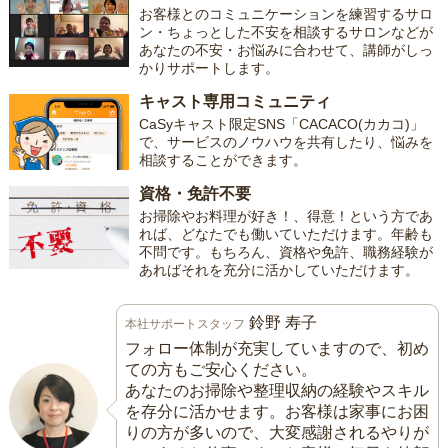
お客様とのコミュニケーションを練習するサロ
ン・ちょっとした不安を相談するサロンなどが
あなたの不安・お悩みに合わせて、講師がしっ
かりサポートします。
キャスト専用コミュニティ
CaSyキャスト限定SNS「CACACO(カカコ)」
で、サービスのノウハウを共有したり、悩みを
相談することができます。
資格・免許不要
お掃除やお料理が好き！、得意！という方であ
れば、どなたでも働いていただけます。年齢も
不問です。もちろん、資格や免許、職務経験が
あればそれを充分に活かしていただけます。
鈴野 寿子
本社サポートスタッフ
フォロー体制が充実していますので、初め
ての方もご安心ください。
あなたのお掃除や整理収納の経験やスキル
を存分に活かせます。お客様は家事にお困
りの方が多いので、大変感謝されるやりが