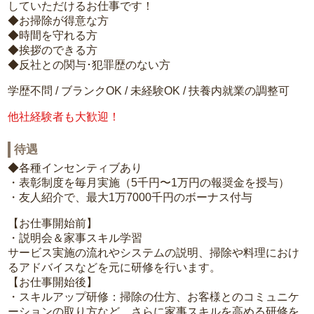
していただけるお仕事です！
◆お掃除が得意な方
◆時間を守れる方
◆挨拶のできる方
◆反社との関与･犯罪歴のない方
学歴不問 / ブランクOK / 未経験OK / 扶養内就業の調整可
他社経験者も大歓迎！
待遇
◆各種インセンティブあり
・表彰制度を毎月実施（5千円〜1万円の報奨金を授与）
・友人紹介で、最大1万7000千円のボーナス付与
【お仕事開始前】
・説明会＆家事スキル学習
サービス実施の流れやシステムの説明、掃除や料理におけ
るアドバイスなどを元に研修を行います。
【お仕事開始後】
・スキルアップ研修：掃除の仕方、お客様とのコミュニケ
ーションの取り方など、さらに家事スキルを高める研修を