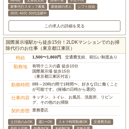
高時給
交通費支給
資格不要
学歴不問
家事代行スタッフ募集
家政婦の求人
シフト自由
30代･40代･50代活躍中
この求人の詳細を見る
国際展示場駅から徒歩15分！2LDKマンションでのお掃
除代行のお仕事（東京都江東区）
1,500〜1,860円
、交通費支給、前払い制度あり
時給
有明テニスの森 徒歩10分
勤務地
国際展示場 徒歩15分
（東京都江東区付近）
8時～20時の間で1時間〜、好きな日に働くこと
勤務時間
が可能です。(候補の日時から選択)
キッチン、トイレ、お風呂、洗面所、リビン
仕事内容
グ、その他のお掃除
業務委託
契約形態
土日祝のみOK
週1〜OK
スキマ時間勤務OK
交通費支給
高収入可能
扶養内OK
未経験OK
資格不要