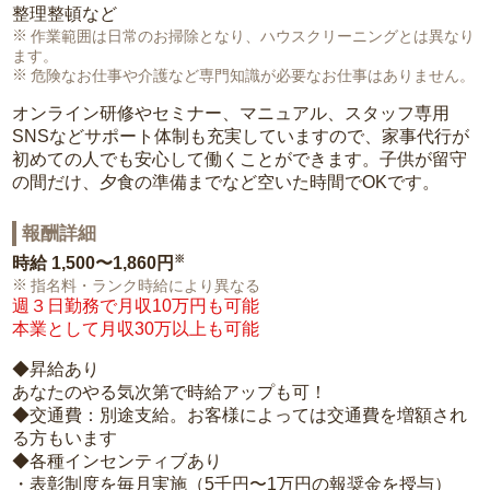
整理整頓など
作業範囲は日常のお掃除となり、ハウスクリーニングとは異なり
ます。
危険なお仕事や介護など専門知識が必要なお仕事はありません。
オンライン研修やセミナー、マニュアル、スタッフ専用
SNSなどサポート体制も充実していますので、家事代行が
初めての人でも安心して働くことができます。子供が留守
の間だけ、夕食の準備までなど空いた時間でOKです。
報酬詳細
※
時給
1,500〜1,860円
指名料・ランク時給により異なる
週３日勤務で月収10万円も可能
本業として月収30万以上も可能
◆昇給あり
あなたのやる気次第で時給アップも可！
◆交通費：別途支給。お客様によっては交通費を増額され
る方もいます
◆各種インセンティブあり
・表彰制度を毎月実施（5千円〜1万円の報奨金を授与）