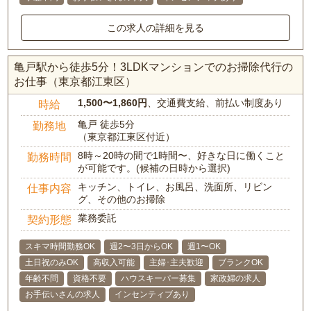
この求人の詳細を見る
亀戸駅から徒歩5分！3LDKマンションでのお掃除代行の
お仕事（東京都江東区）
1,500〜1,860円
、交通費支給、前払い制度あり
時給
亀戸 徒歩5分
勤務地
（東京都江東区付近）
8時～20時の間で1時間〜、好きな日に働くこと
勤務時間
が可能です。(候補の日時から選択)
キッチン、トイレ、お風呂、洗面所、リビン
仕事内容
グ、その他のお掃除
業務委託
契約形態
スキマ時間勤務OK
週2〜3日からOK
週1〜OK
土日祝のみOK
高収入可能
主婦･主夫歓迎
ブランクOK
年齢不問
資格不要
ハウスキーパー募集
家政婦の求人
お手伝いさんの求人
インセンティブあり