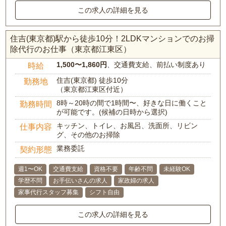
この求人の詳細を見る
住吉(東京都)駅から徒歩10分！2LDKマンションでのお掃
除代行のお仕事（東京都江東区）
1,500〜1,860円
、交通費支給、前払い制度あり
時給
住吉(東京都) 徒歩10分
勤務地
（東京都江東区付近）
8時～20時の間で1時間〜、好きな日に働くこと
勤務時間
が可能です。(候補の日時から選択)
キッチン、トイレ、お風呂、洗面所、リビン
仕事内容
グ、その他のお掃除
業務委託
契約形態
週1〜OK
交通費支給
資格不要
年齢不問
未経験OK
学歴不問
お手伝いさんの求人
家政婦の求人
家事代行スタッフ募集
シフト自由
この求人の詳細を見る