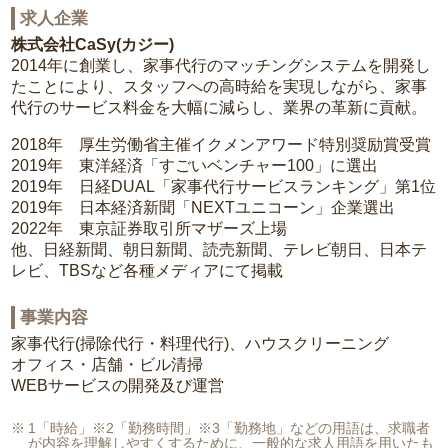
求人企業
株式会社CaSy(カジー)
2014年に創業し、家事代行のマッチングシステムを開発し
たことにより、スタッフへの高時給を実現しながら、家事
代行のサービス料金を大幅に減らし、業界の革新に貢献。
2018年 厚生労働省主催イクメンアワード特別奨励賞受賞
2019年 東洋経済「すごいベンチャー100」に選出
2019年 日経DUAL「家事代行サービスランキング」第1位
2019年 日本経済新聞「NEXTユニコーン」企業選出
2022年 東京証券取引所マザーズ上場
他、日経新聞、朝日新聞、読売新聞、テレビ朝日、日本テ
レビ、TBSなど各種メディアにて掲載
事業内容
家事代行(掃除代行・料理代行)、ハウスクリーニング
オフィス・店舗・ビル清掃
WEBサービスの開発及び運営
1「時給」※2「勤務時間」※3「勤務地」などの用語は、求職者
が内容を理解しやすくするために、一般的な求人用語を用いたも