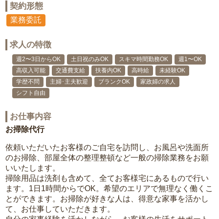
契約形態
業務委託
求人の特徴
週2〜3日からOK
土日祝のみOK
スキマ時間勤務OK
週1〜OK
高収入可能
交通費支給
扶養内OK
高時給
未経験OK
学歴不問
主婦･主夫歓迎
ブランクOK
家政婦の求人
シフト自由
お仕事内容
お掃除代行
依頼いただいたお客様のご自宅を訪問し、お風呂や洗面所
のお掃除、部屋全体の整理整頓など一般の掃除業務をお願
いいたします。
掃除用品は洗剤も含めて、全てお客様宅にあるもので行い
ます。1日1時間からでOK。希望のエリアで無理なく働くこ
とができます。お掃除が好きな人は、得意な家事を活かし
て、お仕事していただきます。