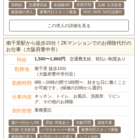
高時給
交通費支給
未経験OK
学歴不問
主婦･主夫歓迎
家政婦の求人
家事代行スタッフ募集
30代･40代･50代活躍中
この求人の詳細を見る
南千里駅から徒歩10分！2Kマンションでのお掃除代行の
お仕事（大阪府豊中市）
1,500〜1,860円
、交通費支給、前払い制度あり
時給
南千里 徒歩10分
勤務地
（大阪府豊中市付近）
8時～20時の間で1時間〜、好きな日に働くこと
勤務時間
が可能です。(候補の日時から選択)
キッチン、トイレ、お風呂、洗面所、リビン
仕事内容
グ、その他のお掃除
業務委託
契約形態
週2〜3日からOK
昇給･昇格あり
年齢不問
資格不要
主婦･主夫歓迎
ハウスキーパー募集
家事代行スタッフ募集
家政婦の求人
お手伝いさんの求人
シフト自由