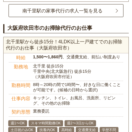
南千里駅の家事代行の求人一覧を見る
大阪府吹田市のお掃除代行のお仕事
北千里駅から徒歩15分！4LDK以上一戸建てでのお掃除
代行のお仕事（大阪府吹田市）
1,500〜1,860円
、交通費支給、前払い制度あり
時給
北千里 徒歩15分
勤務地
千里中央(北大阪急行) 徒歩15分
（大阪府吹田市付近）
8時～20時の間で1時間〜、好きな日に働くこと
勤務時間
が可能です。(候補の日時から選択)
キッチン、トイレ、お風呂、洗面所、リビン
仕事内容
グ、その他のお掃除
業務委託
契約形態
週1〜OK
スキマ時間勤務OK
週2〜3日からOK
土日祝のみOK
扶養内OK
高時給
交通費支給
学歴不問