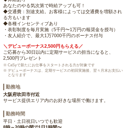
あなたのやる気次第で時給アップも可！
◆交通費：別途支給。お客様によっては交通費を増額され
る方もいます
◆各種インセンティブあり
・表彰制度を毎月実施（5千円〜1万円の報奨金を授与）
・友人紹介で、最大1万7000千円のボーナス付与
＼デビューボーナス2,500円もらえる／
ご応募から30日以内に定期サービスの担当になると、
2,500円プレゼント
CaSyで新たにお仕事をスタートされる方が対象です
デビューボーナスは、定期サービスの初回実施後、翌々月末お支払い
となります
勤務地
大阪府吹田市付近
サービス提供エリア内のお好きな場所で働けます。
勤務時間
平日・土日祝日いつでも歓迎
8時～20時の間で1日1時間〜