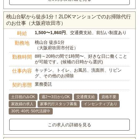
桃山台駅から徒歩1分！2LDKマンションでのお掃除代行
のお仕事（大阪府吹田市）
1,500〜1,860円
、交通費支給、前払い制度あり
時給
桃山台 徒歩1分
勤務地
（大阪府吹田市付近）
8時～20時の間で1時間〜、好きな日に働くこと
勤務時間
が可能です。(候補の日時から選択)
キッチン、トイレ、お風呂、洗面所、リビン
仕事内容
グ、その他のお掃除
業務委託
契約形態
土日祝のみOK
週2〜3日からOK
交通費支給
資格不要
家政婦の求人
家事代行スタッフ募集
インセンティブあり
30代･40代･50代活躍中
この求人の詳細を見る