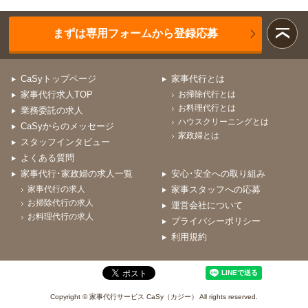
まずは専用フォームから登録応募
CaSyトップページ
家事代行とは
家事代行求人TOP
お掃除代行とは
お料理代行とは
業務委託の求人
ハウスクリーニングとは
CaSyからのメッセージ
家政婦とは
スタッフインタビュー
よくある質問
家事代行･家政婦の求人一覧
安心･安全への取り組み
家事代行の求人
家事スタッフへの応募
お掃除代行の求人
運営会社について
お料理代行の求人
プライバシーポリシー
利用規約
Copyright © 家事代行サービス CaSy（カジー） All rights reserved.