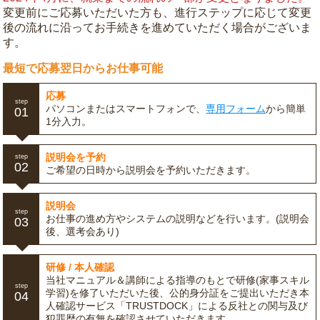
変更前にご応募いただいた方も、進行ステップに応じて変更
後の流れに沿ってお手続きを進めていただく場合がございま
す。
最短で応募翌日からお仕事可能
応募
step
パソコンまたはスマートフォンで、
専用フォーム
から簡単
01
1分入力。
説明会を予約
step
02
ご希望の日時から説明会を予約いただきます。
説明会
step
お仕事の進め方やシステムの説明などを行います。(説明会
03
後、選考会あり)
研修 / 本人確認
当社マニュアル＆講師による指導のもとで研修(家事スキル
step
学習)を修了いただいた後、公的身分証をご提出いただき本
04
人確認サービス「TRUSTDOCK」による反社との関与及び
犯罪歴の有無を確認させていただきます。