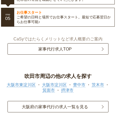
お仕事スタート
step
ご希望の日時と場所でお仕事スタート。最短で応募翌日か
05
らお仕事可能♪
CaSyではたらくメリットなど求人概要のご案内
家事代行求人TOP
吹田市周辺の他の求人を探す
大阪市東淀川区
大阪市淀川区
豊中市
茨木市
箕面市
摂津市
大阪府の家事代行の求人一覧を見る