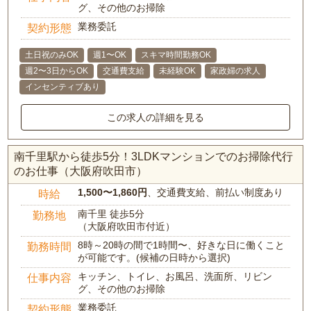
グ、その他のお掃除
業務委託
契約形態
土日祝のみOK
週1〜OK
スキマ時間勤務OK
週2〜3日からOK
交通費支給
未経験OK
家政婦の求人
インセンティブあり
この求人の詳細を見る
南千里駅から徒歩5分！3LDKマンションでのお掃除代行
のお仕事（大阪府吹田市）
1,500〜1,860円
、交通費支給、前払い制度あり
時給
南千里 徒歩5分
勤務地
（大阪府吹田市付近）
8時～20時の間で1時間〜、好きな日に働くこと
勤務時間
が可能です。(候補の日時から選択)
キッチン、トイレ、お風呂、洗面所、リビン
仕事内容
グ、その他のお掃除
業務委託
契約形態