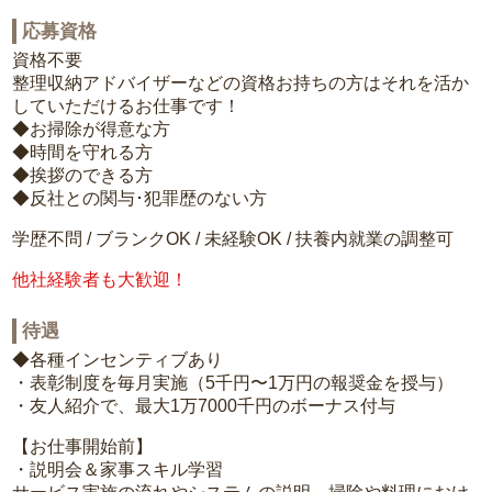
応募資格
資格不要
整理収納アドバイザーなどの資格お持ちの方はそれを活か
していただけるお仕事です！
◆お掃除が得意な方
◆時間を守れる方
◆挨拶のできる方
◆反社との関与･犯罪歴のない方
学歴不問 / ブランクOK / 未経験OK / 扶養内就業の調整可
他社経験者も大歓迎！
待遇
◆各種インセンティブあり
・表彰制度を毎月実施（5千円〜1万円の報奨金を授与）
・友人紹介で、最大1万7000千円のボーナス付与
【お仕事開始前】
・説明会＆家事スキル学習