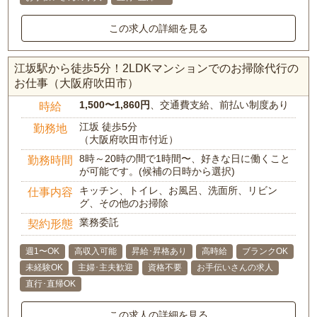
この求人の詳細を見る
江坂駅から徒歩5分！2LDKマンションでのお掃除代行の
お仕事（大阪府吹田市）
1,500〜1,860円
、交通費支給、前払い制度あり
時給
江坂 徒歩5分
勤務地
（大阪府吹田市付近）
8時～20時の間で1時間〜、好きな日に働くこと
勤務時間
が可能です。(候補の日時から選択)
キッチン、トイレ、お風呂、洗面所、リビン
仕事内容
グ、その他のお掃除
業務委託
契約形態
週1〜OK
高収入可能
昇給･昇格あり
高時給
ブランクOK
未経験OK
主婦･主夫歓迎
資格不要
お手伝いさんの求人
直行･直帰OK
この求人の詳細を見る