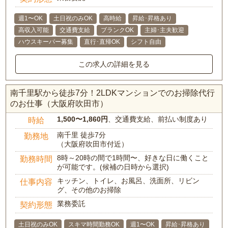
週1〜OK
土日祝のみOK
高時給
昇給･昇格あり
高収入可能
交通費支給
ブランクOK
主婦･主夫歓迎
ハウスキーパー募集
直行･直帰OK
シフト自由
この求人の詳細を見る
南千里駅から徒歩7分！2LDKマンションでのお掃除代行
のお仕事（大阪府吹田市）
1,500〜1,860円
、交通費支給、前払い制度あり
時給
南千里 徒歩7分
勤務地
（大阪府吹田市付近）
8時～20時の間で1時間〜、好きな日に働くこと
勤務時間
が可能です。(候補の日時から選択)
キッチン、トイレ、お風呂、洗面所、リビン
仕事内容
グ、その他のお掃除
業務委託
契約形態
土日祝のみOK
スキマ時間勤務OK
週1〜OK
昇給･昇格あり