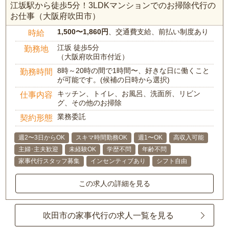
江坂駅から徒歩5分！3LDKマンションでのお掃除代行の
お仕事（大阪府吹田市）
1,500〜1,860円
、交通費支給、前払い制度あり
時給
江坂 徒歩5分
勤務地
（大阪府吹田市付近）
8時～20時の間で1時間〜、好きな日に働くこと
勤務時間
が可能です。(候補の日時から選択)
キッチン、トイレ、お風呂、洗面所、リビン
仕事内容
グ、その他のお掃除
業務委託
契約形態
週2〜3日からOK
スキマ時間勤務OK
週1〜OK
高収入可能
主婦･主夫歓迎
未経験OK
学歴不問
年齢不問
家事代行スタッフ募集
インセンティブあり
シフト自由
この求人の詳細を見る
吹田市の家事代行の求人一覧を見る