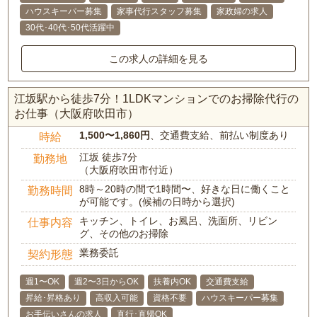
ハウスキーパー募集
家事代行スタッフ募集
家政婦の求人
30代･40代･50代活躍中
この求人の詳細を見る
江坂駅から徒歩7分！1LDKマンションでのお掃除代行の
お仕事（大阪府吹田市）
1,500〜1,860円
、交通費支給、前払い制度あり
時給
江坂 徒歩7分
勤務地
（大阪府吹田市付近）
8時～20時の間で1時間〜、好きな日に働くこと
勤務時間
が可能です。(候補の日時から選択)
キッチン、トイレ、お風呂、洗面所、リビン
仕事内容
グ、その他のお掃除
業務委託
契約形態
週1〜OK
週2〜3日からOK
扶養内OK
交通費支給
昇給･昇格あり
高収入可能
資格不要
ハウスキーパー募集
お手伝いさんの求人
直行･直帰OK