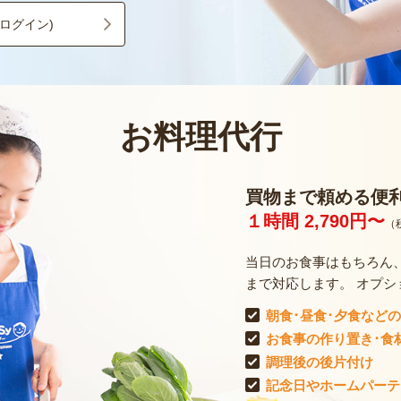
ログイン)
お料理代行
買物まで頼める便
１時間 2,790円〜
（
当日のお食事はもちろん
まで対応します。 オプシ
朝食･昼食･夕食など
お食事の作り置き･食
調理後の後片付け
記念日やホームパー