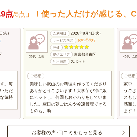
.9点
」！
使った人だけが感じる、C
/5点
日(火)
2026年8月4日(火)
ご利用日
行
お料理代行
サービス内容
評価
区
東京都台東区
提供エリア
30代
女性
40代
女
スポット
利用頻度
ご感想
ご感想
す。毎
美味しい沢山のお料理を作ってくださり
家中、
いただ
ありがとうございます！大学芋が特に娘
うござ
な気持
にヒットし、何回もおかわりをしていま
スもし
した。翌日の朝ごはんや冷凍管理できる
感謝し
ものも、助...
ます！
お客様の声･口コミをもっと見る