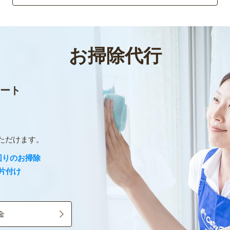
お掃除代行
ート
。
ただけます。
回りのお掃除
片付け
金