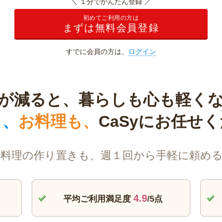
＼ １分でかんたん登録 ／
初めてご利用の方は
まずは無料会員登録
すでに会員の方は、
ログイン
が減ると、
暮らしも心も軽く
も、
お料理も、
CaSyにお任せ
料理の作り置きも、
週１回から手軽に頼め
4.9
平均ご利用満足度
/5点