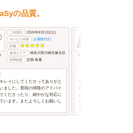
aSyの品質。
2026年8月1日(土)
2026年8
ご利用日
ご利用日
お掃除代行
お掃
サービス内容
サービス内容
評価
評価
神奈川県川崎市麻生区
東京都
提供エリア
提供エリア
性
30代
女性
定期 毎週
スポット
利用頻度
利用頻度
ご感想
キレイにしてくださってありがと
テキパキとお掃除していただ
いました。普段の掃除のアドバイ
も明るく優しく接していただ
てくださったり、細やかな対応に
とうございました！おかげさ
ています。またよろしくお願いし
り食事ができて、家がとても
です。