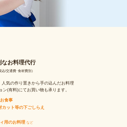
利なお料理代行
税込/交通費･食材費別）
、人気の作り置きから手の込んだお料理
ョン(有料)にてお買い物も承ります。
のお食事
材カット等の下ごしらえ
ティ用のお料理
など