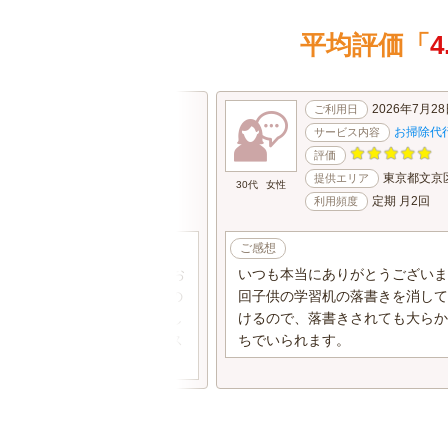
平均評価「
4
2026年8月4日(火)
2026年7月28
ご利用日
ご利用日
お掃除代行
お掃除代
サービス内容
サービス内容
評価
評価
東京都町田市
東京都文京
提供エリア
提供エリア
30代
女性
スポット
定期 月2回
利用頻度
利用頻度
ご感想
話して10秒で、もう好きなお
いつも本当にありがとうございま
た。汚いお部屋で申し訳ないの
回子供の学習机の落書きを消して
る言葉をいただき、お話も楽し
けるので、落書きされても大らか
。誠実なお人柄です。丁寧でス
ちでいられます。